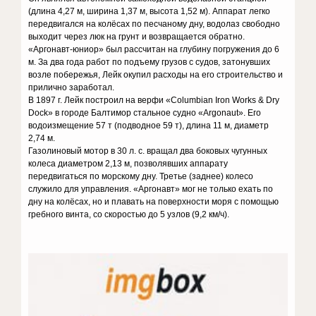
(длина 4,27 м, ширина 1,37 м, высота 1,52 м). Аппарат легко
передвигался на колёсах по песчаному дну, водолаз свободно
выходит через люк на грунт и возвращается обратно.
«Аргонавт-юниор» был рассчитан на глубину погружения до 6
м. За два года работ по подъему грузов с судов, затонувших
возле побережья, Лейк окупил расходы на его строительство и
прилично заработал.
В 1897 г. Лейк построил на верфи «Columbian Iron Works & Dry
Dock» в городе Балтимор стальное судно «Argonaut». Его
водоизмещение 57 т (подводное 59 т), длина 11 м, диаметр
2,74 м.
Газолиновый мотор в 30 л. с. вращал два боковых чугунных
колеса диаметром 2,13 м, позволявших аппарату
передвигаться по морскому дну. Третье (заднее) колесо
служило для управления. «Аргонавт» мог не только ехать по
дну на колёсах, но и плавать на поверхности моря с помощью
гребного винта, со скоростью до 5 узлов (9,2 км/ч).