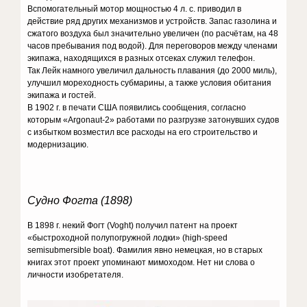
Вспомогательный мотор мощностью 4 л. с. приводил в
действие ряд других механизмов и устройств. Запас газолина и
сжатого воздуха был значительно увеличен (по расчётам, на 48
часов пребывания под водой). Для переговоров между членами
экипажа, находящихся в разных отсеках служил телефон.
Так Лейк намного увеличил дальность плавания (до 2000 миль),
улучшил мореходность субмарины, а также условия обитания
экипажа и гостей.
В 1902 г. в печати США появились сообщения, согласно
которым «Argonaut-2» работами по разгрузке затонувших судов
с избытком возместил все расходы на его строительство и
модернизацию.
Судно Фогта (1898)
В 1898 г. некий Фогт (Voght) получил патент на проект
«быстроходной полупогружной лодки» (high-speed
semisubmersible boat). Фамилия явно немецкая, но в старых
книгах этот проект упоминают мимоходом. Нет ни слова о
личности изобретателя.