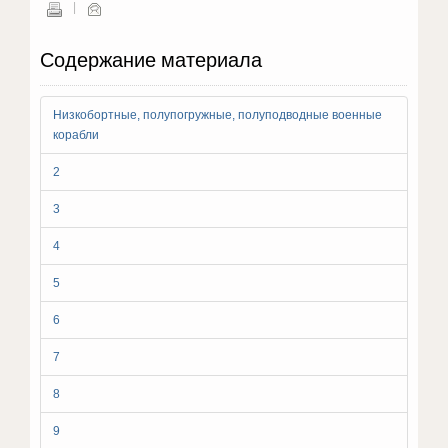
Содержание материала
Низкобортные, полупогружные, полуподводные военные
корабли
2
3
4
5
6
7
8
9