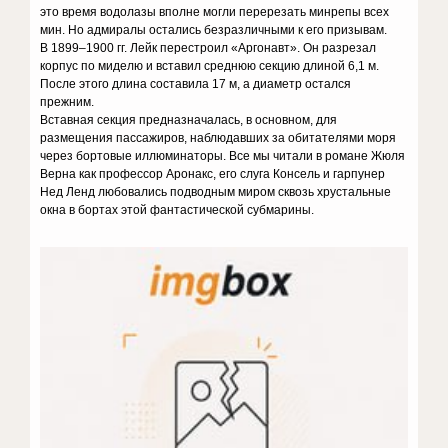
это время водолазы вполне могли перерезать минрепы всех
мин. Но адмиралы остались безразличными к его призывам.
В 1899–1900 гг. Лейк перестроил «Аргонавт». Он разрезал
корпус по миделю и вставил среднюю секцию длиной 6,1 м.
После этого длина составила 17 м, а диаметр остался
прежним.
Вставная секция предназначалась, в основном, для
размещения пассажиров, наблюдавших за обитателями моря
через бортовые иллюминаторы. Все мы читали в романе Жюля
Верна как профессор Аронакс, его слуга Консель и гарпунер
Нед Ленд любовались подводным миром сквозь хрустальные
окна в бортах этой фантастической субмарины.