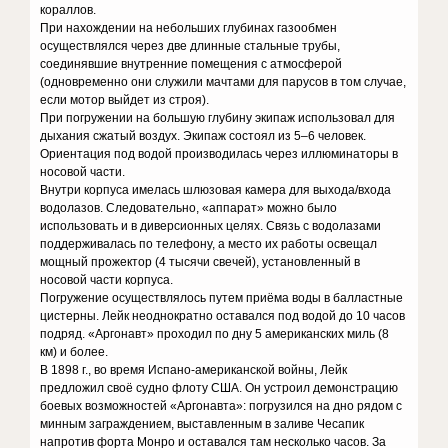
кораллов.
При нахождении на небольших глубинах газообмен
осуществлялся через две длинные стальные трубы,
соединявшие внутренние помещения с атмосферой
(одновременно они служили мачтами для парусов в том случае,
если мотор выйдет из строя).
При погружении на большую глубину экипаж использовал для
дыхания сжатый воздух. Экипаж состоял из 5–6 человек.
Ориентация под водой производилась через иллюминаторы в
носовой части.
Внутри корпуса имелась шлюзовая камера для выхода/входа
водолазов. Следовательно, «аппарат» можно было
использовать и в диверсионных целях. Связь с водолазами
поддерживалась по телефону, а место их работы освещал
мощный прожектор (4 тысячи свечей), установленный в
носовой части корпуса.
Погружение осуществлялось путем приёма воды в балластные
цистерны. Лейк неоднократно оставался под водой до 10 часов
подряд. «Аргонавт» проходил по дну 5 американских миль (8
км) и более.
В 1898 г., во время Испано-американской войны, Лейк
предложил своё судно флоту США. Он устроил демонстрацию
боевых возможностей «Аргонавта»: погрузился на дно рядом с
минным заграждением, выставленным в заливе Чесапик
напротив форта Монро и оставался там несколько часов. За