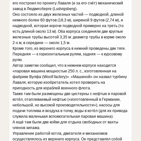
его построил по проекту Лаваля (и за его счёт) механический
завод в Людвигсберге (Ludvigsberg).
Оно состояло из двух железных частей — подводной, длиной
немного более 60 футов (18,3 м), шириной 9 футов (2,74 м), и
надводной, которая короче подводной примерно на треть (то
есть длиной около 13 м). Оба корпуса соединяли две круглые
железные трубы высотой 3,35 м: диаметр трубы в корме около
2-х м, в середине — около 1,5 м.
Кроме того, из верхнего корпуса в нижний проведены две тяги.
Передняя — к горизонтальным рулям, задняя — к курсовому
рулю.
Автор заметки сообщил, что в нижнем корпусе находится
«паровая машина мощностью 250 л. с., изготовленная на
фабрике Вулфа (Woolf factory)». «Машиной» он назвал турбину
Лаваля, которую изобретатель хотел проверить на
пригодность для кораблей военного флота.
Также там были размещены две цистерны с нефтью и паровой
котёл, отапливаемый нефтью («изготовленный в Германии,
небольшой, но высокой производительности»), насосы для
подачи топлива и воздуха в топку, воды в котёл (для их привода
служила маленькая вспомогательная паровая машина).
А ещё там были две койки для отдыха свободных от вахты
членов эипажа.
Управление работой котла, двигателя и механизмов
осуществлялось из верхнего корпуса. Он представлял собой