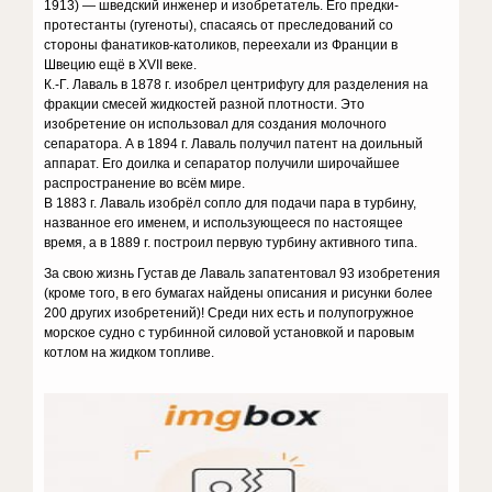
1913) — шведский инженер и изобретатель. Его предки-
протестанты (гугеноты), спасаясь от преследований со
стороны фанатиков-католиков, переехали из Франции в
Швецию ещё в XVII веке.
К.-Г. Лаваль в 1878 г. изобрел центрифугу для разделения на
фракции смесей жидкостей разной плотности. Это
изобретение он использовал для создания молочного
сепаратора. А в 1894 г. Лаваль получил патент на доильный
аппарат. Его доилка и сепаратор получили широчайшее
распространение во всём мире.
В 1883 г. Лаваль изобрёл сопло для подачи пара в турбину,
названное его именем, и использующееся по настоящее
время, а в 1889 г. построил первую турбину активного типа.
За свою жизнь Густав де Лаваль запатентовал 93 изобретения
(кроме того, в его бумагах найдены описания и рисунки более
200 других изобретений)! Среди них есть и полупогружное
морское судно с турбинной силовой установкой и паровым
котлом на жидком топливе.