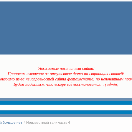
Уважаемые посетители сайта!
Приносим извинения за отсутствие фото на страницах статей!
оизошло из-за неисправностей сайта фотохостинга, по непонятным прич
Будем надеяться, что вскоре всё восстановится... (admin)
й больше нет
/
Неизвестный танк часть 4