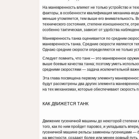
На маневренность влияют не только устройство и техн
факторы, в особенности квалификация механика-водит
меньше утомляется, тем выше его внимательность. Вс
технического состояния, степени изношенности, отре
особенно тактическая, зависит от удобства наблюдени
Маневренность танка оценивается по средним скорос
маневренность танка. Средние скорости являются тем
Однако средние скорости определяются не только уст
Следует помнить, что танк — это маневренное оружие 
выше боевые качества танка; поэтому уметь использов
средними скоростями — задача исключительной важн
Эта глава посвящена первому элементу маневренност
будут рассмотрены два других элемента маневреннос
на тех механизмах, которые обеспечивают скорость 
КАК ДВИЖЕТСЯ ТАНК
Движение гусеничной машины до некоторой степени 
того, как по ним пройдет паровоз, и укладывать впе
гусеничной машине рельсы заменены гусеницами — б
на местности, создают более или менее ровный путь, 