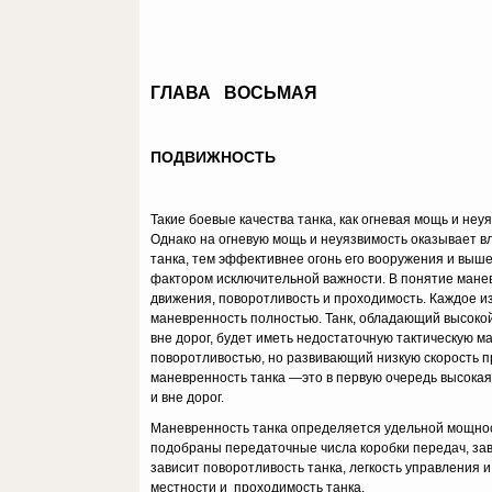
ГЛАВА ВОСЬМАЯ
ПОДВИЖНОСТЬ
Такие боевые качества танка, как огневая мощь и неу
Однако на огневую мощь и неуязвимость оказывает вл
танка, тем эффективнее огонь его вооружения и выше
фактором исключительной важности. В понятие манев
движения, поворотливость и проходи­мость. Каждое из
маневренность полностью. Танк, обла­дающий высоко
вне дорог, будет иметь недостаточную тактическую м
поворотливостью, но развивающий низ­кую скорость 
маневренность танка —это в пер­вую очередь высокая 
и вне дорог.
Маневренность танка определяется удельной мощность
подобраны передаточные числа коробки передач, зави
зависит поворотливость танка, легкость управления и
местности и проходимость танка.