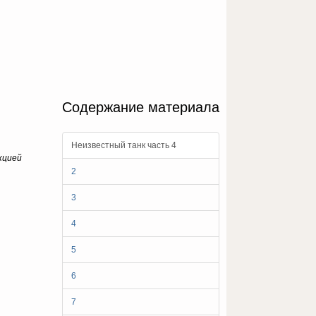
Содержание материала
Неизвестный танк часть 4
кцией
2
3
4
5
6
7