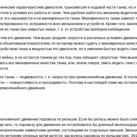
ические харак­теристики двигателя, трансмиссии и ходовой части танка, но и
еля и усло­вия его работы в танке. Чем удобнее работать механику-водителю
е это сказы­вается и на маневренности танка. Маневренность танка зависит 
гулированности, исправности всех механизмов и устройств. Кроме того, манев
я из танка при закрытых люках, т. е. от устройства приборов наблюдения.
тям его движения. Чем выше средние ско­рости в различных условиях движен
 объек­тивным показателем, по которому можно судить о маневренных качест­
ройством танка и мощностью его двигателя, но и умением быстро водить танк
войны, и он остается танком до тех пор, пока обладает скоростью. Чем выше 
ать все маневренные качества танка, или, иначе говоря, уметь водить танк с
ости.
и танка — подвижности, т. е. скорости при прямолинейном движении. В посл
ти — поворотливость и проходимость. Поэтому в настоящей главе мы оста­но
прямолинейного движения.
напоминает движение паровоза по рельсам. Если бы рельсы можно было сни
реди него, то паровозу для движения не потребовался бы длинный железнодор
есконеч­ными замкнутыми цепями, состоящими из отдельных звеньев. Звенья
по которому опорные катки катятся, как колеса паровоза по рельсам (рис. 391