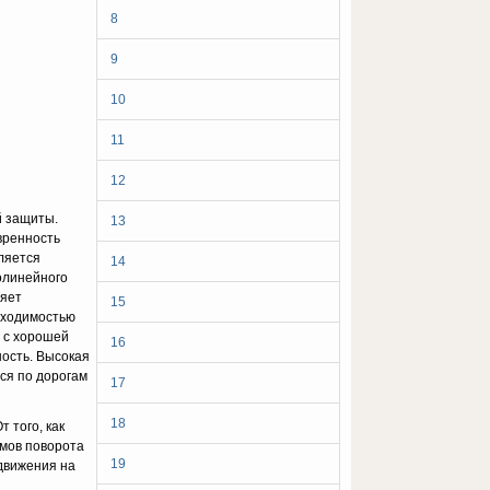
8
9
10
11
12
й защиты.
13
вренность
ляется
14
олинейного
ляет
15
оходимостью
г с хорошей
16
ность. Высокая
ься по дорогам
17
18
 того, как
змов поворота
19
 движения на