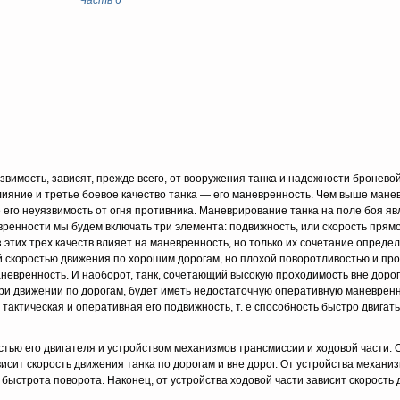
Часть 6
язвимость, за­висят, прежде всего, от вооружения танка и надежности бронево
ия­ние и третье боевое качество танка — его маневренность. Чем выше мане
 его неуязвимость от огня противника. Маневрирование танка на поле боя яв
ренности мы будем включать три элемента: подвижность, или ско­рость прям
 этих трех качеств влияет на маневренность, но только их сочетание опреде
й скоростью движения по хорошим дорогам, но плохой поворотливостью и пр
аневренность. И наоборот, танк, сочетающий высокую про­ходимость вне доро
при движении по дорогам, будет иметь недостаточную оперативную маневрен
тактическая и оперативная его подвижность, т. е способность быстро двигат
ю его двигателя и устройством механизмов трансмис­сии и ходовой части. От
сит скорость движения танка по дорогам и вне дорог. От устройства механи
 быстрота поворота. Наконец, от устройства ходовой части зависит скорость