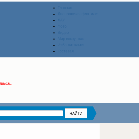
Главная
Днепровская флотилия
ЛАУ
Фото
Видео
Мир вокруг нас
Изба-читальня
Гостевая
инам...