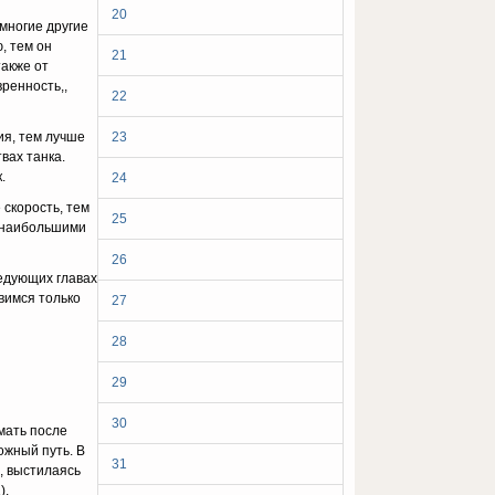
20
 многие другие
, тем он
21
также от
ренность,,
22
ия, тем лучше
23
вах танка.
.
24
ско­рость, тем
25
 наи­большими
26
едую­щих главах
вимся только
27
28
29
30
мать после
ожный путь. В
31
, выстилаясь
).