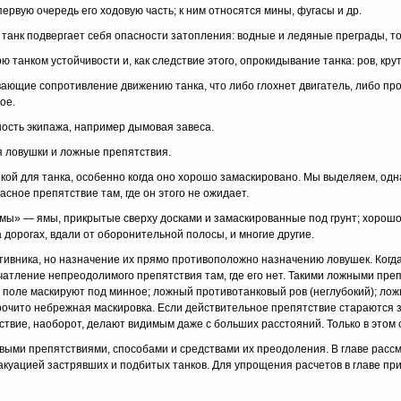
ервую очередь его ходовую часть; к ним относятся мины, фугасы и др.
танк под­вергает себя опасности затопления: водные и ледяные преграды, то
танком устойчивости и, как следствие этого, опрокидывание танка: ров, крут
ающие сопротивление движению танка, что либо глохнет двигатель, либо про
ое.
сть эки­пажа, например дымовая завеса.
я ловушки и ложные препятствия.
ой для танка, особенно когда оно хорошо замаскировано. Мы выделяем, одна
асное препятствие там, где он этого не ожидает.
мы» — ямы, прикрытые сверху досками и замаскированные под грунт; хорошо 
 дорогах, вдали от оборонительной полосы, и многие другие.
ивника, но назначение их прямо противоположно назначению ловушек. Когда
чатление непреодолимого препятствия там, где его нет. Такими ложными пр
о поле маскируют под минное; ложный противотанковый ров (неглубокий); лож
очито небрежная маскировка. Если дей­ствительное препятствие стараются з
ствие, наоборот, делают видимым даже с больших расстояний. Только в этом
выми препят­ствиями, способами и средствами их преодоления. В главе рас
эвакуацией застрявших и подбитых танков. Для упрощения расчетов в главе 