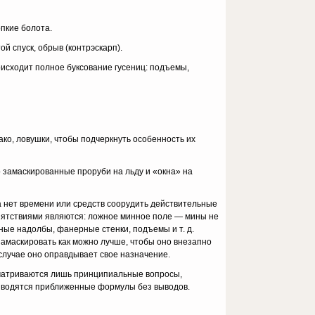
пкие болота.
ой спуск, обрыв (контрэскарп).
­исходит полное буксование гусениц: подъемы,
ко, ло­вушки, чтобы подчеркнуть особенность их
зама­скированные проруби на льду и «окна» на
 нет времени или средств соорудить действительные
епятствиями являются: ложное минное поле — мины не
ные надолбы, фанерные стенки, подъемы и т. д.
амаскировать как можно лучше, чтобы оно внезапно
 случае оно оправдывает свое назначение.
сматри­ваются лишь принципиальные вопросы,
приводятся приближенные формулы без выводов.