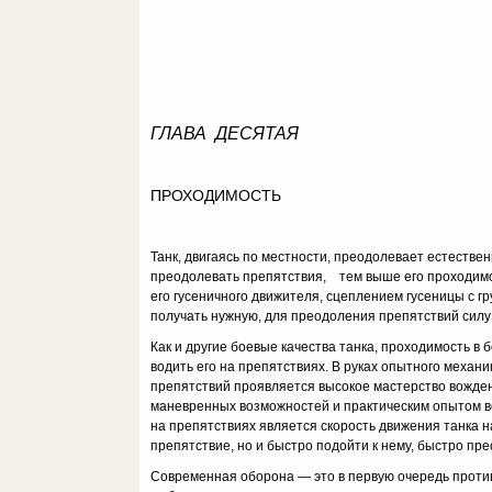
ГЛАВА ДЕСЯТАЯ
ПРОХОДИМОСТЬ
Танк, двигаясь по местности, преодолевает естестве
преодолевать препятствия, тем выше его проходимос
его гусеничного движителя, сцеплением гусеницы с 
получать нужную, для преодоления препятствий силу 
Как и другие боевые качества танка, проходимость в
водить его на препятствиях. В руках опытного механ
препятствий проявляется высокое мастерство вождени
маневренных возможностей и практическим опытом во
на препятствиях является скорость движения танка н
препятствие, но и быстро подойти к нему, быстро пре
Современная оборона — это в первую очередь противо