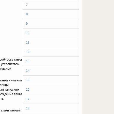
7
8
9
10
11
12
особность танка
13
я устройством
оляющими
14
15
 танка и умения
ле­нии
в танка, его
16
вождения танка
еть
17
18
атаки тан­ками: