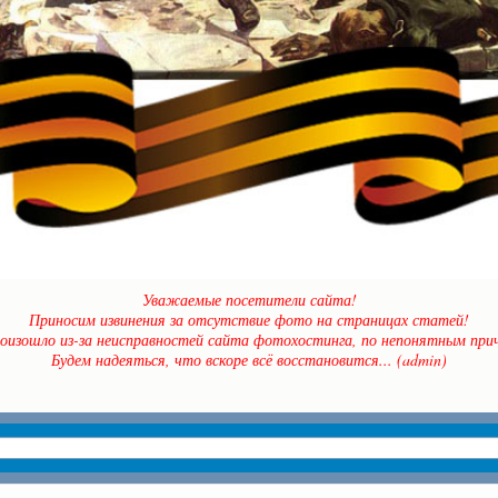
Уважаемые посетители сайта!
Приносим извинения за отсутствие фото на страницах статей!
оизошло из-за неисправностей сайта фотохостинга, по непонятным прич
Будем надеяться, что вскоре всё восстановится... (admin)