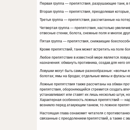
Первая группа — препятствия, разрушающие танк, в п
Вторая группа — препятствия, преодолевая которые, 
Третья группа — препятствия, рассчитанные на потерю 
Четвертая группа — препятствия, настолько увеличив
отвесные стенки, болота, снежные поля и многое друг
Пятая группа — препятствия, снижающие боеспособно
Кроме препятствий, танк может встретить на поле бо
Любое препятствие в известной мере является ловушк
назначения: обмануть против­ника, создав для него оп
Ловушки могут быть самые разнообразные: «волчьи я
болотах; ямы на бродах; от­дельные мины и фугасы на
Ложные препятствия также рассчитаны на обман прот
препятствия, обороняю­щийся стремится создать впе
устанавливают или ставят их лишь несколько штук, н
Характерная особен­ность ложных препятствий — нар
возникло перед атакующим танком, то ложное пре­пят
Настоящая глава ознакомит читателя с противотанко
связанные с преодолением пре­пятствий, а также с 