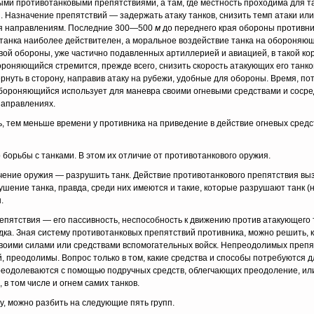
ми противо­танковыми препятствиями, а там, где местность проходима для т
 Назначе­ние препятствий — задержать атаку танков, снизить темп атаки или
ся напра­влениям. Последние 300—500
м
до переднего края обороны противни
танка наи­более действителен, а моральное воздействие танка на обороняющ
й обо­роны, уже частично подавленных артиллерией и авиацией, в такой ко­
оняющийся стремится, прежде всего, снизить скорость атакующих его танков
рнуть в сто­рону, направив атаку на рубежи, удобные для обороны. Время, по
бороняющийся использует для маневра своими огневыми средствами и сосред
направлениях.
ь, тем меньше времени у противника на приведение в действие огневых сред
орьбы с тан­ками. В этом их отличие от противотанкового оружия.
ение оружия — разрушить танк. Действие противотанкового препятствия выз
шение танка, правда, среди них имеются и такие, которые раз­рушают танк (н
.
репятствия — его пассивность, неспособность к движению против атакующего
ка. Зная систему противотанковых препятствий противника, можно решить, к
своими силами или средствами вспомогательных войск. Непреодолимых препят
, преодолимы. Вопрос только в том, какие средства и способы потребуются 
преодолева­ются с помощью подручных средств, облегчающих преодоление, ил
в том числе и огнем самих танков.
, можно раз­бить на следующие пять групп.