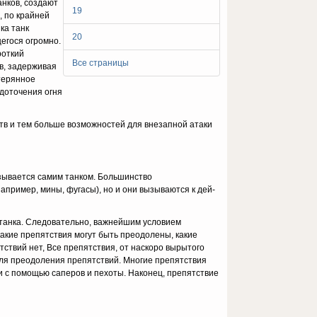
анков, создают
19
, по крайней
ка танк
20
егося огромно.
роткий
Все страницы
, задер­живая
терян­ное
ото­чения огня
ств и тем больше возможностей для внезапной атаки
ывается са­мим танком. Большинство
апример, мины, фугасы), но и они вызываются к дей­
 танка. Следовательно, важнейшим условием
акие препятствия могут быть преодолены, какие
ствий нет, Все препятствия, от наскоро вырытого
для преодоления препятствий. Многие препят­ствия
и с помощью саперов и пехоты. Наконец, препятствие