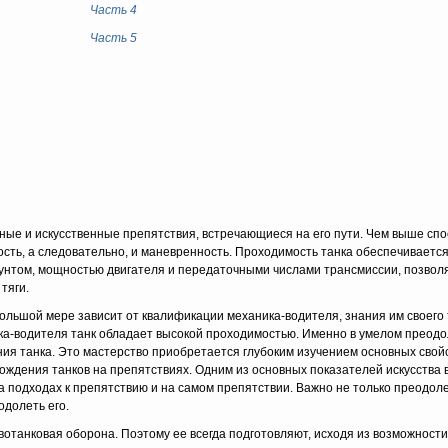
Часть 4
Часть 5
нные и искусствен­ные препятствия, встречающиеся на его пути. Чем выше сп
ть, а следовательно, и маневренность. Проходимость танка обеспечиваетс
грунтом, мощностью двигателя и пере­даточными числами трансмиссии, позв
тяги.
 большой мере зависит от квалификации механика-водителя, знания им своего
ика-води­теля танк обладает высокой проходимостью. Именно в умелом преодо
я танка. Это мастерство приобретается глубоким изучением основных свойст
ждения танков на препятствиях. Одним из основных показателей искусства 
а подходах к препятствию и на самом препятствии. Важно не только преодол
одолеть его.
танковая обо­рона. Поэтому ее всегда подготовляют, исходя из возможности 