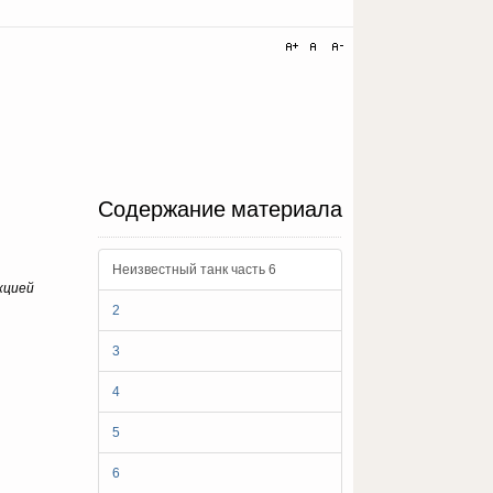
Содержание материала
Неизвестный танк часть 6
кцией
2
3
4
5
6