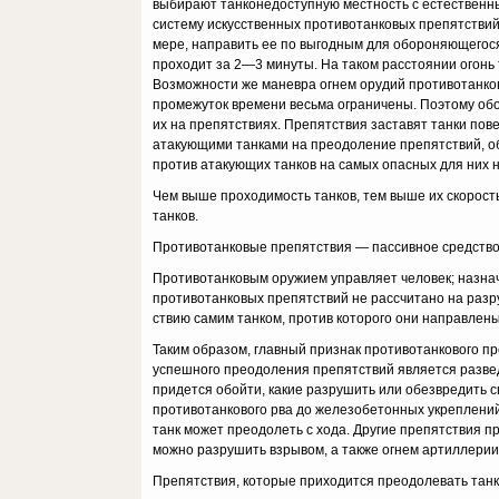
выбирают танконедоступную местность с естественны
систему искусственных противотанковых препятствий.
мере, направить ее по выгодным для обороняющего
проходит за 2—3 минуты. На таком расстоянии огонь 
Возможности же маневра огнем орудий противотанково
промежуток времени весьма ограничены. Поэтому обор
их на препятствиях. Препятствия заставят танки пове
атакующими танками на преодоление препятствий, о
против атакующих танков на самых опасных для них 
Чем выше проходимость танков, тем выше их скорост
танков.
Противотанковые препятствия — пассивное средство б
Противотанковым оружием управляет человек; назнач
противотанковых препятствий не рассчитано на разру
ствию самим танком, против которого они направлены
Таким образом, главный признак противотанкового п
успешного преодоления препят­ствий является развед
придется обойти, какие разрушить или обезвредить 
противотанкового рва до железо­бетонных укреплений
танк может преодолеть с хода. Другие препятствия 
можно разрушить взрывом, а также огнем артиллерии, 
Препятствия, которые приходится преодолевать танку