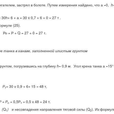
игателем, застрял в болоте. Путем измерения найдено, что а =0,
h
 30h+ 6 + а = 30 x 0,7 + 6 + 0 = 27 т .
ормуле (25).
Ро = Р + Q = 27 + 0 = 27 т.
ие танка в канаве, заполненной илистым грунтом
грунтом, погрузившись на глубину
h
= 0,9
м.
Угол крена танка а =15°
Р
=
30 х 0,9 + 6+ 15 = 48 т,
т
Р
=
Р
= 0,5Р
= 0,5 х 48 = 24 т.
с
т
ц
(
Q
)
и несовпадения направления тяговой силы (Q
). Из формул
1
2