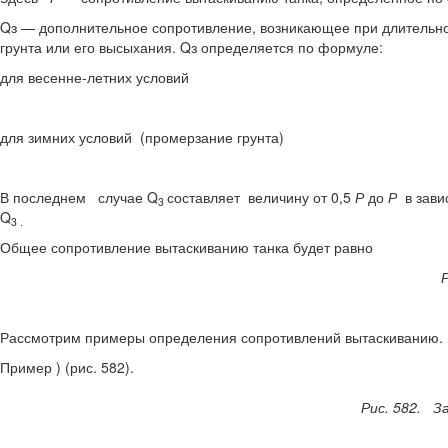
Qз — дополнительное сопротивление, возникающее при длительно
грунта или его высыхания. Qз определяется по формуле:
для весенне-летних условий
для зимних условий (промерзание грунта)
В последнем случае Q
составляет величину от 0,5
Р
до
Р
в зав
3
Q
3 .
Общее сопротивление вытаскиванию танка будет равно
Рассмотрим примеры определения сопротивлений вытаскиванию.
Пример ) (рис. 582).
Рис. 582. З