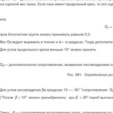
на сцепной вес танка. Если танк имеет продольный крен, то его сц
или
Q
=
1
φна болотистом грунте можно принимать равным 0,3.
Вес Gследует выражать в тоннах и a— в градусах. Тогда дополнит
Для углов продольного кре­на меньше 10° можно принять
Q
— дополнительное сопро­тивление, вызванное несовпаде­нием на
2
Рис. 581. Определение уг
Для углов несовпадения βв пределах 10 —- 30° *сопротивление Q
(*
Углом
β
< 10° можно пренебрегать; при
β
> 30° перед вытас
Здесь
Р
— сопротивление вытаскиванию танка, определенное по 