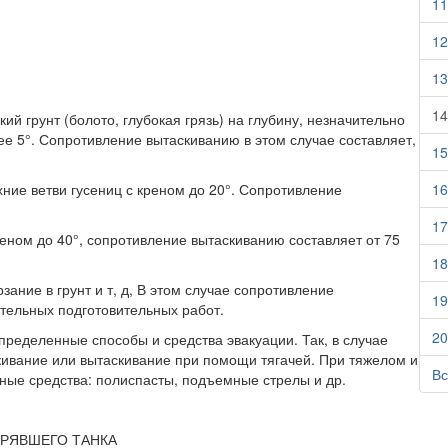
11
12
13
14
ий грунт (болото, глубокая грязь) на глубину, незначительно
е 5°. Со­противление вытаскиванию в этом случае составляет,
15
хние ветви гусениц с креном до 20°. Сопротивление
16
17
еном до 40°, сопротивление вытаскиванию составляет от 75
18
ание в грунт и т, д, В этом случае сопротивление
19
ительных подготовительных работ.
20
пределенные способы и средства эвакуации. Так, в случае
ивание или вы­таскивание при помощи тягачей. При тяжелом и
Вс
ные средства: полиспасты, подъемные стрелы и др.
РЯВШЕГО ТАНКА