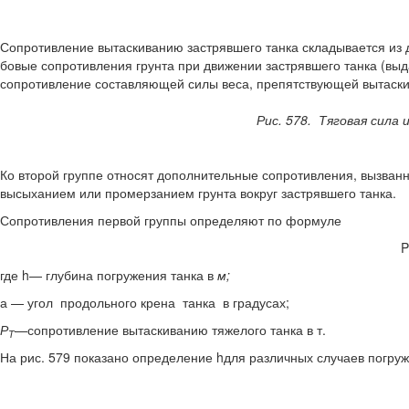
Сопротивление вытаскиванию застрявшего танка складывается из д
бовые сопротивления грунта при движении застрявшего танка (выда
сопротивле­ние составляющей силы веса, препятствующей вытаски
Рис. 578. Тяговая сила
Ко второй группе относят дополнительные сопротивления, вызванн
высыханием или промерзанием грунта вокруг застрявшего танка.
Сопротивления первой группы определяют по формуле
P
где h— глубина погружения танка в
м;
а — угол продольного крена танка в градусах;
Р
—сопротивление вытаскиванию тяжелого танка в т.
Т
На рис. 579 показано определение hдля различных случаев погруж