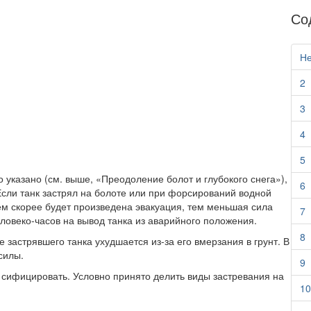
Со
Не
2
3
4
5
 указано (см. выше, «Преодоление болот и глубокого снега»),
6
Если танк застрял на болоте или при форсирований водной
Чем скорее будет произведена эвакуа­ция, тем меньшая сила
7
еловеко-часов на вывод танка из аварийного положения.
8
 застрявшего танка ухудшается из-за его вмерзания в грунт. В
силы.
9
. сифицировать. Условно принято делить виды застревания на
10