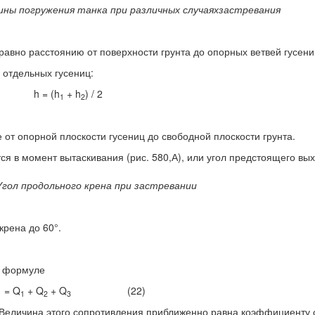
ины погружения танка при различных случаяхзастревания
равно расстоя­нию от поверхности грунта до опорных ветвей гусениц
 отдельных гусениц:
h = (h
+ h
) / 2
1
2
 от опорной плоскости гусениц до свободной плоскости грунта.
ся в момент вытаскивания (рис. 580,А), или угол предстоя­щего вых
гол продольного крена при застревании
крена до 60°.
о формуле
 = Q
+ Q
+ Q
(22)
1
2
3
. Величина этого сопротивления приближенно равна коэффициенту