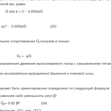
епной вес равен
G cos a = (1 - 0,005a)G
 φ(1 - 0,005a)G (23)
ельное сопротивление Q
получим в тоннах.
1
Q
= φG
1
правления движения вы­таскиваемого танка с направлением тягово
ла несовпадения направлений движения и тяговой силы
мо­жет быть ориентировочно опреде­лено по следующей формуле:
2
киванием надо уменьшить угол
β
)
Q
= 0,02 βР (24)
2
формуле (21), или (21*);