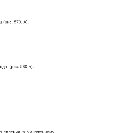
 (рис. 579, А).
ода (рис. 580,Б).
 сцепления φ, умноженному