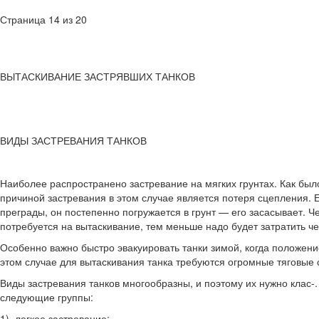
Страница 14 из 20
ВЫТАСКИВАНИЕ ЗАСТРЯВШИХ ТАНКОВ
ВИДЫ ЗАСТРЕВАНИЯ ТАНКОВ
Наиболее распространено застревание на мягких грунтах. Как было
причиной застревания в этом случае является потеря сцепления. 
преграды, он постепенно погру­жается в грунт — его засасывает. 
потребуется на вытаскивание, тем меньше надо будет затратить ч
Особенно важно быстро эвакуировать танки зимой, когда положение
этом слу­чае для вытаскивания танка требуются огромные тяговые 
Виды застревания танков многообразны, и поэтому их нужно клас-
следующие группы:
1) легкое застревание;