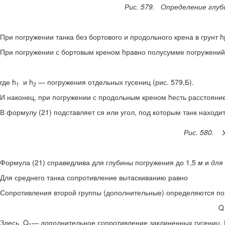
Рис. 579. Определение глуб
При погружении танка без бортового и продольного крена в грунт h
При погружении с бортовым креном hравно полусумме погру­жений
где h
и h
— погружения отдель­ных гусениц (рис. 579,Б).
1
2
И наконец, при погружении с продольным креном hесть рас­стояние
В формулу (21) подставляет ся или угол, под которым танк находит
Рис. 580. У
Формула (21) справедлива для глубины погружения до 1,5
м
и
для
Для среднего танка сопроти­вление вытаскиванию равно
Сопротивления второй груп­пы (дополнительные) определяют­ся п
Q
Здесь Q
— дополнительное сопро­тивление заклиненных гусениц
1