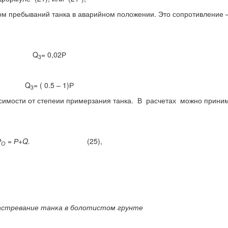
м пребываний танка в аварийном положении. Это сопротивление 
Q
= 0,02Р
3
Q
= ( 0.5 – 1)Р
3
исимости от степеии примерзания танка. В расчетах можно прини
Р
= Р+Q.
(25),
О
астревание танка в болотистом грунте