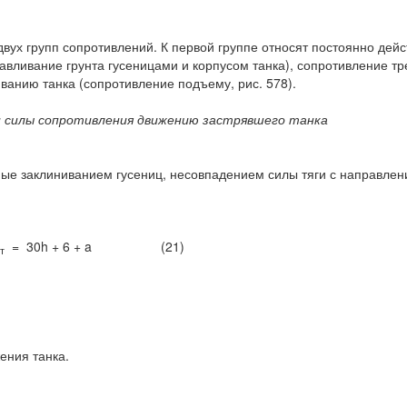
вух групп сопротивлений. К первой группе относят постоянно дей
вливание грунта гусеницами и корпусом танка), сопротивление тре
ванию танка (сопротивление подъему, рис. 578).
 и силы сопротивления движению застрявшего танка
ые заклинива­нием гусениц, несовпадением силы тяги с направлен
= 30h + 6 + a (21)
т
ения танка.