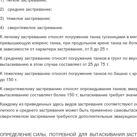
2) среднее застревание;
3) тяжелое застревание;
4) сверхтяжелое застревание.
К легкому застреванию относят погружение танка гусеницами в мягк
превы­шающую клиренс танка, при продольном крене танка не боле
в зависимости от характера застревания, от 5 до 25 т.
К среднему застреванию относят погружение танков в грунт по вер
вытаскиванию в этом случае составляет от 25 до 75 т.
К тяжелому застреванию относят погружение танков по башню с кр
до 150 т.
К сверхтяжелому застреванию относят опрокидывание танков, вмер­з
вытаскиванию состав­ляет более 150 т; вытаскивание требует знач
Каждому из приведенных здесь видов застревания соответствуют о
легкого и среднего застревания может быть применено самовытаск
сверхтяжелом застре­вании требуются дополнительные эвакуацион
ОПРЕДЕЛЕНИЕ СИЛЫ, ПОТРЕБНОЙ ДЛЯ ВЫТАСКИВАНИЯ ЗАСТ