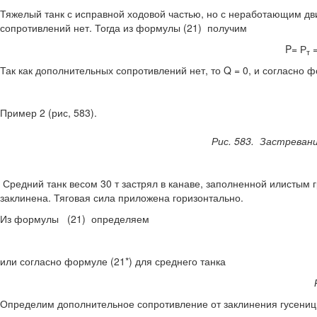
Тяжелый танк с исправной ходовой частью, но с нера­ботающим дв
сопротивлений нет. Тогда из формулы (21) получим
P= Р
=
т
Так как дополнительных сопротивлений нет, то Q = 0, и согласно ф
Пример 2 (рис, 583).
Рис. 583. Застреван
Средний танк весом 30 т застрял в канаве, заполнен­ной илистым 
заклинена. Тяговая сила приложена горизонтально.
Из формулы (21) определяем
или согласно формуле (21*) для среднего танка
Определим дополнительное сопротивление от заклинения гусени