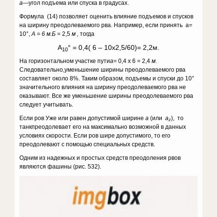
а
—угол подъема или спуска в градусах.
Формула (14) позволяет оценить влияние подъемов и спусков
на ширину преодолеваемого рва. Например, если принять a=
10°,
А = 6 м.
Б
= 2,5
м ,
тогда
A
° = 0,4( 6 – 10х2,5/60)= 2,2м.
10
На горизонтальном участке пути
а
= 0,4 х 6 = 2,4
м.
Следовательно,уменьшение ширины преодолеваемого рва
составляет около 8%. Таким образом, подъемы и спуски до 10°
значительного влияния на ширину преодолеваемого рва не
оказывают. Все же уменьшение ширины преодо­леваемого рва
следует учитывать.
Если ров Уже или равен допустимой ширине
а
(или
а
), то
z
танкпреодолевает его на максимально возможной в данных
условиях скорости. Если ров шире допустимого, то его
преодолевают с помощью специаль­ных средств.
Одним из надежных и простых средств преодоления рвов
являются фашины (рис. 532).