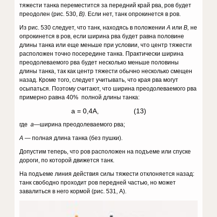
тяжести танка переме­стится за передний край рва, ров будет
преодолен (рис. 530,
В).
Если нет, танк опрокинется в ров.
Из рис. 530 следует, что танк, на­ходясь в положении
А
или
В,
не
опро­кинется в ров, если ширина рва будет равна половине
длины танка или еще меньше при условии, что центр тяже­сти
расположен точно посередине тан­ка. Практически ширина
преодолевае­мого рва будет несколько меньше по­ловины
длины танка, так как центр тяжести обычно несколько смещен
на­зад. Кроме того, следует учитывать, что края рва могут
осыпаться. Поэтому считают, что ширина преодолеваемого рва
примерно равна 40% полной дли­ны танка:
а = 0,4А, (13)
где
а
—ширина преодолеваемого рва;
А
— полная длина танка (без пушки).
Допустим теперь, что ров располо­жен на подъеме или спуске
дороги, по которой движется танк.
На подъеме линия действия силы тяжести отклоняется назад:
танк сво­бодно проходит ров передней частью, но может
завалиться в него кормой (рис. 531, А).