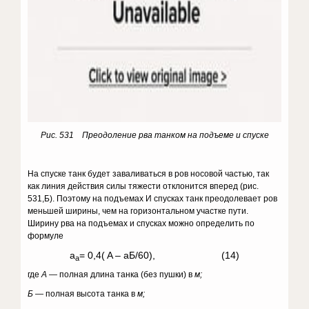
Рис. 531 Преодоление рва танком на подъеме и спуске
На спуске танк будет за­валиваться в ров носовой частью, так
как линия действия силы тяжести от­клонится вперед (рис.
531,Б). Поэтому на подъемах И спусках танк преодолевает ров
меньшей ширины, чем на горизонтальном участке пути.
Ширину рва на подъемах и спусках можно определить по
формуле
a
= 0,4( A – aБ/60), (14)
a
где
А
— полная длина танка (без пушки) в
м;
Б
— полная высота танка в
м;