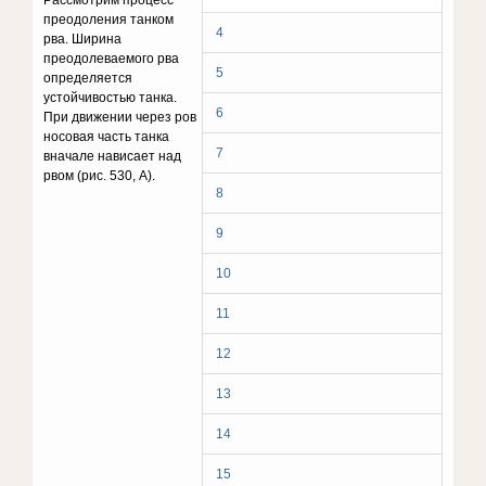
Рассмотрим процесс
преодоления танком
4
рва. Ширина
преодолевае­мого рва
5
определяется
устойчивостью танка.
6
При движении через ров
носовая часть танка
7
вначале нависает над
рвом (рис. 530, А).
8
9
10
11
12
13
14
15