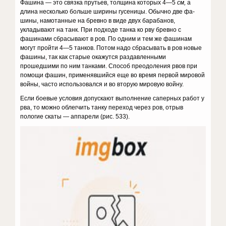
Фашина — это связка прутьев, толщина которых 4—5
см,
а
длина несколько больше ширины гусеницы. Обычно две фа­
шины, намотанные на бревно в виде двух барабанов,
укладывают на танк. При подходе танка ко рву бревно с
фашинами сбрасывают в ров. По одним и тем же фашинам
могут пройти 4—5 танков. Потом надо сбрасывать в ров новые
фашины, так как старые окажутся раздавлен­ными
прошедшими по ним танками. Способ преодоления рвов при
по­мощи фашин, применявшийся еще во время первой мировой
войны, ча­сто использовался и во вторую мировую войну.
Если боевые условия допускают выполнение саперных работ у
рва, то можно облегчить танку переход через ров, отрыв
пологие скаты — аппарели (рис. 533).