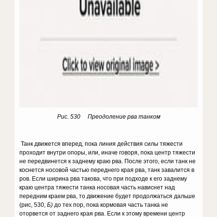
Рис. 530 Преодоление рва танком
Танк дви­жется вперед, пока линия действия силы тяжести
проходит внутри опоры, или, иначе говоря, пока центр тяже­сти
не передвинется к заднему краю рва. После этого, если танк не
коснет­ся носовой частью переднего края рва, танк завалится в
ров. Если ширина рва такова, что при подходе к его заднему
краю центра тяжести танка носовая часть нависнет над
передним краем рва, то движение будет продолжаться дальше
(рис, 530,
Б)
до тех пор, пока кормовая часть танка не
оторвется от заднего края рва. Если к этому вре­мени центр