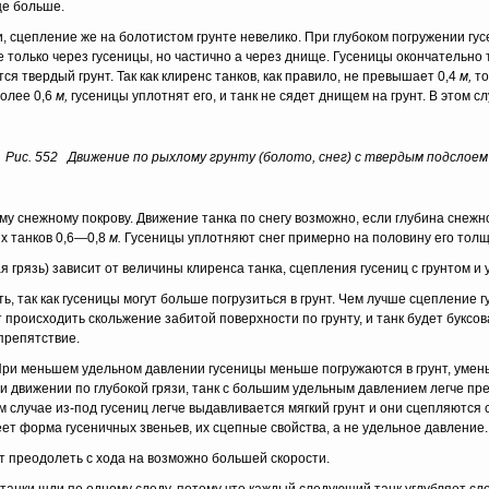
ще больше.
, сцепление же на болотистом грунте невелико. При глубоком погружении гусе
е только через гусеницы, но частично а через днище. Гусеницы окончательно т
ся твердый грунт. Так как клиренс танков, как правило, не превышает 0,4
м,
то
более 0,6
м,
гусеницы уплотнят его, и танк не сядет днищем на грунт. В этом с
Рис. 552 Движение по рыхлому грунту (болото, снег) с твердым подслоем
му снежному покрову. Движение танка по снегу возможно, если глубина снеж
ых танков 0,6—0,8
м.
Гусеницы уплотняют снег примерно на половину его толщ
я грязь) за­висит от величины клиренса танка, сцепления гусениц с грунтом и 
, так как гу­сеницы могут больше погрузиться в грунт. Чем лучше сцепление 
ет происходить скольжение забитой поверхности по грунту, и танк будет буксо
препятствие.
При меньшем удельном давлении гусеницы меньше погружаются в грунт, умен
и движении по глубокой грязи, танк с большим удельным давлением легче прео
м случае из-под гусениц легче выдавливается мягкий грунт и они сцепляются
т форма гусеничных звеньев, их сцепные свойства, а не удельное давление.
т преодолеть с хода на возможно большей скорости.