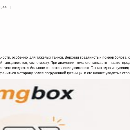
1344
ости, особенно ,для тяжелых танков. Верхний травянистый покров болота, 
й танк движется, как по мосту. При движении тяжелого танка этот настил прод
вие чего создается большое сопротивление движению. Так как одна из гусениц
крениться в сторону более погруженной гусеницы, и его начнет уводить в сторо