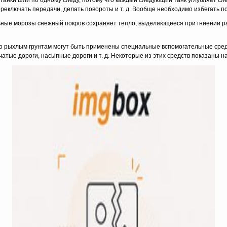
 танки шли по одному следу, потому что каждый следующий танк углубляет сле
ереключать передачи, делать повороты и т. д. Вообще необходимо избегать п
ьные морозы снежный покров сохраняет тепло, выделяющееся при гниении рас
 рыхлым грун­там могут быть применены специальные вспомогательные средс
чатые дороги, насыпные дороги и т. д. Некоторые из этих средств показаны на