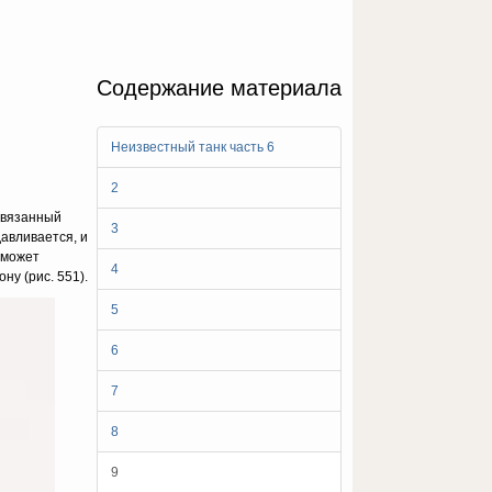
Содержание материала
Неизвестный танк часть 6
2
связанный
3
авли­вается, и
 может
4
ну (рис. 551).
5
6
7
8
9