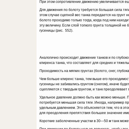
При этом сопротивление движению увеличивается е
Для движения по болоту требуется большая сила тяги
этом случае сцепной вес танка передается на грунт н
болото проходимо только тогда, когда под ним находит
эту величину. Если слой топ­кого грунта толщиной не 
гусеницы (рис. 552).
Аналогично происходит движение танков и по глубоко
клиренса танка, что состав­ляет для средних и тяжел
Проходимость на мягких грунтах (болото, снег, глубока
Чем больше клиренс танка, тем выше его проходимость
гусеницы не забива­лись грунтом (снегом), иначе буд
сцепляются с твердым грунтом, и танк преодо­левает 
Удельное давление должно быть как можно меньше. 
потребуется меньшая сила тяги. Иногда, например пр
удельным давлением. Это объясняется тем, что в это
для преодоления препят­ствия большее значение имее
Короткие заболоченные участки в 30—50
м
танк може