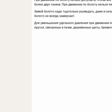
При движении по болоту нельзя допускать, чтобы все
более двух танков. При движении по болоту нельзя п
Зимой болото надо тщательно разведать; даже в сил
болото не всегда замерзает.
Для уменьшения удельного давления при движении по
прутья, связанные в пучки, дере­вянные щиты, бревен