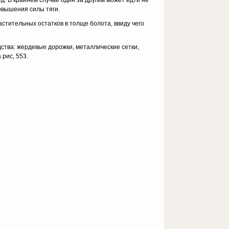
д. В крайнем случае один за другим может идти не
овышения силы тяги.
титель­ных остатков в толще болота, ввиду чего
тва: жер­девые дорожки, металлические сетки,
 рис, 553.