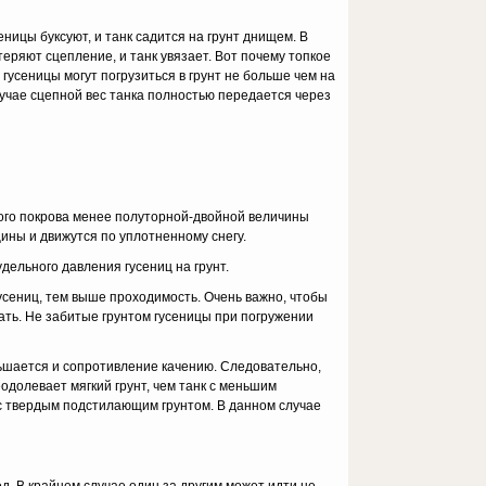
ницы буксуют, и танк садится на грунт днищем. В
еряют сцепление, и танк увя­зает. Вот почему топкое
 гусеницы могут погру­зиться в грунт не больше чем на
лучае сцепной вес танка полностью передает­ся через
ного покрова менее полуторной-двойной величины
ины и движутся по уплотненному снегу.
удель­ного давления гусениц на грунт.
гусе­ниц, тем выше проходимость. Очень важно, чтобы
вать. Не забитые грунтом гу­сеницы при погружении
ьшается и сопротивление качению. Следовательно,
долевает мягкий грунт, чем танк с мень­шим
 с твер­дым подстилающим грунтом. В данном случае