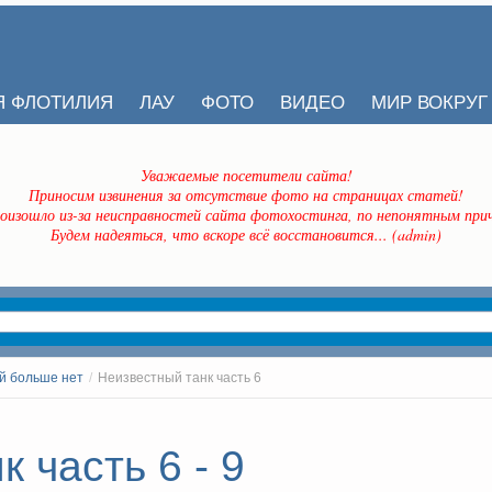
Я ФЛОТИЛИЯ
ЛАУ
ФОТО
ВИДЕО
МИР ВОКРУГ
Уважаемые посетители сайта!
Приносим извинения за отсутствие фото на страницах статей!
оизошло из-за неисправностей сайта фотохостинга, по непонятным прич
Будем надеяться, что вскоре всё восстановится... (admin)
й больше нет
/
Неизвестный танк часть 6
 часть 6 - 9