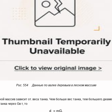
Рис. 554 Данные по валке деревьев в лесном массиве
ной массив зависит от. веса танка. Чем больше вес танка, тем большего диаме
танка через Gв т, то
d = mG,