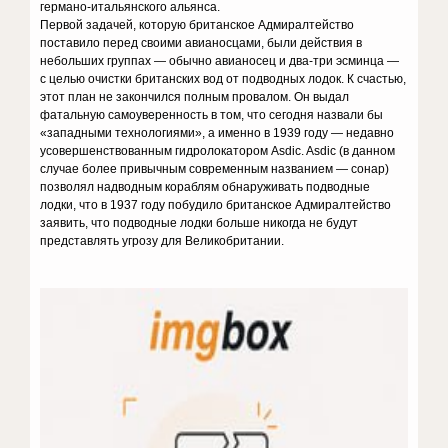
германо-итальянского альянса.
Первой задачей, которую британское Адмиралтейство
поставило перед своими авианосцами, были действия в
небольших группах — обычно авианосец и два-три эсминца —
с целью очистки британских вод от подводных лодок. К счастью,
этот план не закончился полным провалом. Он выдал
фатальную самоуверенность в том, что сегодня назвали бы
«западными технологиями», а именно в 1939 году — недавно
усовершенствованным гидролокатором Asdic. Asdic (в данном
случае более привычным современным названием — сонар)
позволял надводным кораблям обнаруживать подводные
лодки, что в 1937 году побудило британское Адмиралтейство
заявить, что подводные лодки больше никогда не будут
представлять угрозу для Великобритании.