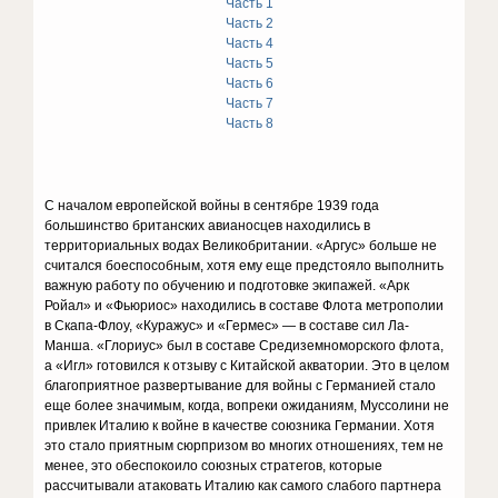
Часть 1
Часть 2
Часть 4
Часть 5
Часть 6
Часть 7
Часть 8
С началом европейской войны в сентябре 1939 года
большинство британских авианосцев находились в
территориальных водах Великобритании. «Аргус» больше не
считался боеспособным, хотя ему еще предстояло выполнить
важную работу по обучению и подготовке экипажей. «Арк
Ройал» и «Фьюриос» находились в составе Флота метрополии
в Скапа-Флоу, «Куражус» и «Гермес» — в составе сил Ла-
Манша. «Глориус» был в составе Средиземноморского флота,
а «Игл» готовился к отзыву с Китайской акватории. Это в целом
благоприятное развертывание для войны с Германией стало
еще более значимым, когда, вопреки ожиданиям, Муссолини не
привлек Италию к войне в качестве союзника Германии. Хотя
это стало приятным сюрпризом во многих отношениях, тем не
менее, это обеспокоило союзных стратегов, которые
рассчитывали атаковать Италию как самого слабого партнера