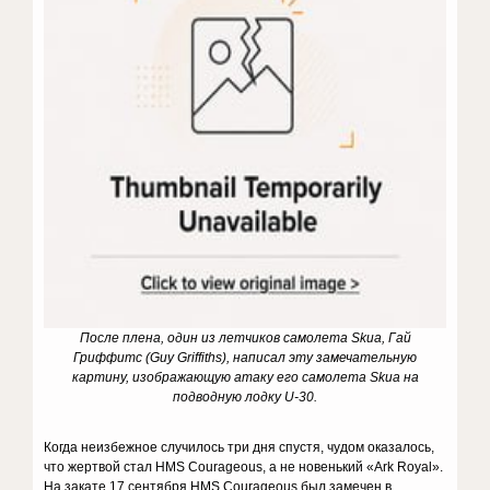
После плена, один из летчиков самолета Skua, Гай
Гриффитс (Guy Griffiths), написал эту замечательную
картину, изображающую атаку его самолета Skua на
подводную лодку U-30.
Когда неизбежное случилось три дня спустя, чудом оказалось,
что жертвой стал HMS Courageous, а не новенький «Ark Royal».
На закате 17 сентября HMS Courageous был замечен в