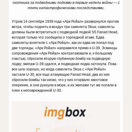
охотника за подводными лодками в первые недели войны — с
почти катастрофическими последствиями.
Утром 14 сентября 1939 года «Арк Ройал» развернулся против
ветра, чтобы поднять в воздух три самолета Skua; самолеты
должны были встретиться с подводной лодкой SS Fanad Head,
которая только что сообщила о торпедной атаке. Едва
самолеты взлетели с «Арк Ройал», как он едва не попал под
две торпеды: «Арк Ройал» направился прямо к U-39. Эсминцы
сопровождения «Арк Ройал» контратаковали и, к большому
счастью, сбросили вторую глубинную бомбу на подводную
лодку; экипаж U-39 сдался, и подводная лодка затонула. Пока
все шло хорошо, но когда самолеты Skua с «Арк Ройал»
застали U-30, все еще атакующую Fanad Head, два из них
сбросили бомбы так низко, что у них оторвало хвостовое
оперение, и они рухнули в море, а их экипажи тут же попали в
плен к неповрежденной U-30.