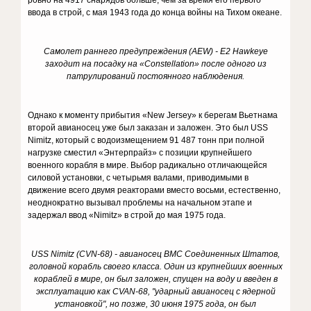
ровно на 4917 снарядов больше, чем за время его первого
ввода в строй, с мая 1943 года до конца войны на Тихом океане.
Самолет раннего предупреждения (AEW) - E2 Hawkeye
заходит на посадку на «Constellation» после одного из
патрулирований постоянного наблюдения.
Однако к моменту прибытия «New Jersey» к берегам Вьетнама
второй авианосец уже был заказан и заложен. Это был USS
Nimitz, который с водоизмещением 91 487 тонн при полной
нагрузке сместил «Энтерпрайз» с позиции крупнейшего
военного корабля в мире. Выбор радикально отличающейся
силовой установки, с четырьмя валами, приводимыми в
движение всего двумя реакторами вместо восьми, естественно,
неоднократно вызывал проблемы на начальном этапе и
задержал ввод «Nimitz» в строй до мая 1975 года.
USS Nimitz (CVN-68) - авианосец ВМС Соединенных Штатов,
головной корабль своего класса. Один из крупнейших военных
кораблей в мире, он был заложен, спущен на воду и введен в
эксплуатацию как CVAN-68, "ударный авианосец с ядерной
установкой", но позже, 30 июня 1975 года, он был