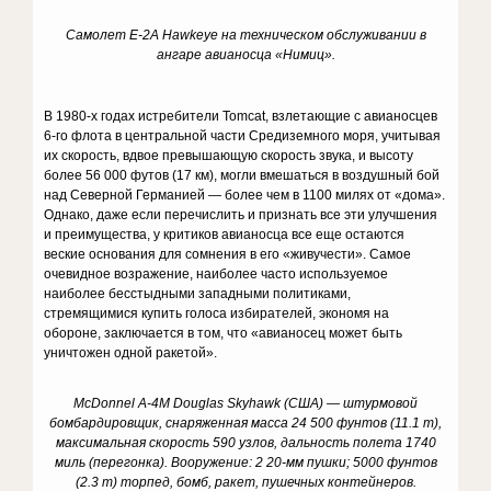
Самолет E-2A Hawkeye на техническом обслуживании в
ангаре авианосца «Нимиц».
В 1980-х годах истребители Tomcat, взлетающие с авианосцев
6-го флота в центральной части Средиземного моря, учитывая
их скорость, вдвое превышающую скорость звука, и высоту
более 56 000 футов (17 км), могли вмешаться в воздушный бой
над Северной Германией — более чем в 1100 милях от «дома».
Однако, даже если перечислить и признать все эти улучшения
и преимущества, у критиков авианосца все еще остаются
веские основания для сомнения в его «живучести». Самое
очевидное возражение, наиболее часто используемое
наиболее бесстыдными западными политиками,
стремящимися купить голоса избирателей, экономя на
обороне, заключается в том, что «авианосец может быть
уничтожен одной ракетой».
McDonnel A-4M Douglas Skyhawk (США) — штурмовой
бомбардировщик, снаряженная масса 24 500 фунтов (11.1 т),
максимальная скорость 590 узлов, дальность полета 1740
миль (перегонка). Вооружение: 2 20-мм пушки; 5000 фунтов
(2.3 т) торпед, бомб, ракет, пушечных контейнеров.