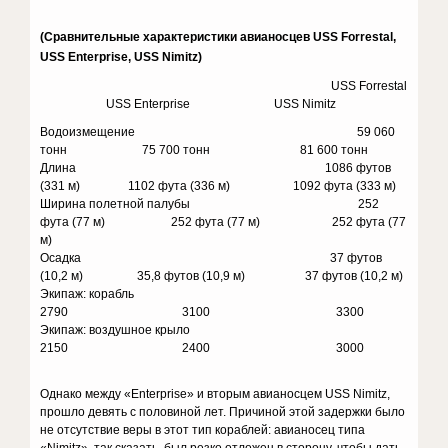
(Сравнительные характеристики авианосцев USS Forrestal,
USS Enterprise, USS Nimitz)
USS Forrestal
USS Enterprise USS Nimitz
Водоизмещение 59 060
тонн 75 700 тонн 81 600 тонн
Длина 1086 футов
(331 м) 1102 фута (336 м) 1092 фута (333 м)
Ширина полетной палубы 252
фута (77 м) 252 фута (77 м) 252 фута (77
м)
Осадка 37 футов
(10,2 м) 35,8 футов (10,9 м) 37 футов (10,2 м)
Экипаж: корабль
2790 3100 3300
Экипаж: воздушное крыло
2150 2400 3000
Однако между «Enterprise» и вторым авианосцем USS Nimitz,
прошло девять с половиной лет. Причиной этой задержки было
не отсутствие веры в этот тип кораблей: авианосец типа