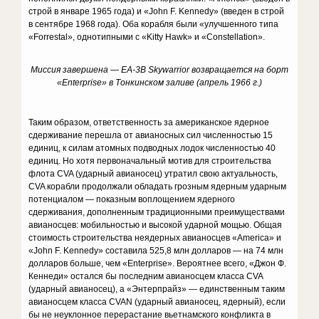
строй в январе 1965 года) и «John F. Kennedy» (введен в строй
в сентябре 1968 года). Оба корабля были «улучшенного типа
«Forrestal», однотипными с «Kitty Hawk» и «Constellation».
Миссия завершена — EA-3B Skywarrior возвращается на борт
«Enterprise» в Тонкинском заливе (апрель 1966 г.)
Таким образом, ответственность за американское ядерное
сдерживание перешла от авианосных сил численностью 15
единиц, к силам атомных подводных лодок численностью 40
единиц. Но хотя первоначальный мотив для строительства
флота CVA (ударный авианосец) утратил свою актуальность,
CVA корабли продолжали обладать грозным ядерным ударным
потенциалом — показным воплощением ядерного
сдерживания, дополненным традиционными преимуществами
авианосцев: мобильностью и высокой ударной мощью. Общая
стоимость строительства неядерных авианосцев «America» и
«John F. Kennedy» составила 525,8 млн долларов — на 74 млн
долларов больше, чем «Enterprise». Вероятнее всего, «Джон Ф.
Кеннеди» остался бы последним авианосцем класса CVA
(ударный авианосец), а «Энтерпрайз» — единственным таким
авианосцем класса CVAN (ударный авианосец, ядерный), если
бы не неуклонное перерастание вьетнамского конфликта в