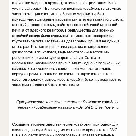
в качестве ядерного оружия), атомная электростанция была
уже не за горами. Что касается военных кораблей, то атомные
электростанции состоят из обычных морских турбин,
приводимых в движение паровым двигателем замкнутого цикла,
который, в свою очередь, работает не от обычной масляной
печи, а от ядерного реактора. Преимущества для военных
кораблей всегда были очевидны: возможность совершить
кругосветное путешествие без дозаправки, причем не один, а
много раз. И такая перспектива держала в напряжении
физиологов и психологов, ведь это стало бы настоящей
революцией в самой сути мореплавания. Хотя это,
несомненно, заслуживает признания как одно из величайших
научных достижений всех времен, для моряков это лишь
вернуло время в прошлое, во времена парусного флота. С
ядерной энергией выносливость корабля будет измеряться не
запасами топлива в баках, а экипажем.
Супермаркеты, которые посрамили бы многие города на
берегу, - корабельные магазины «Dwight D. Eisenhower».
Создание атомной энергетической установки, пригодной для
авианосца, всегда было одним из главных приоритетов ВМС
США в области атомных исследований. Предварительные