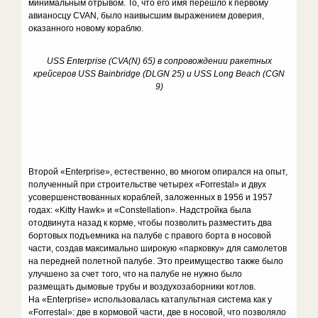
минимальным отрывом. То, что его имя перешло к первому
авианосцу CVAN, было наивысшим выражением доверия,
оказанного новому кораблю.
USS Enterprise (CVA(N) 65) в сопровождении ракетных
крейсеров USS Bainbridge (DLGN 25) и USS Long Beach (CGN
9)
Второй «Enterprise», естественно, во многом опирался на опыт,
полученный при строительстве четырех «Forrestal» и двух
усовершенствованных кораблей, заложенных в 1956 и 1957
годах: «Kitty Hawk» и «Constellation». Надстройка была
отодвинута назад к корме, чтобы позволить разместить два
бортовых подъемника на палубе с правого борта в носовой
части, создав максимально широкую «парковку» для самолетов
на передней полетной палубе. Это преимущество также было
улучшено за счет того, что на палубе не нужно было
размещать дымовые трубы и воздухозаборники котлов.
На «Enterprise» использовалась катапультная система как у
«Forrestal»: две в кормовой части, две в носовой, что позволяло