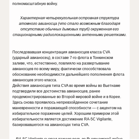
полномасштабную войну.
Характерная четырехугольная островная структура
атомного авианосца (что стало возможным благодаря
отсутствию обычных дымовых труб) окруженная его
стационарными радиолокационными антенными решетками.
Последовавшая концентрация авианосцев класса CVA
(ударный авианосец), в составе 7-го флота в Тонкинском
заливе, что, естественно, повлияло на развертывание
авианосцев по всему миру, фактически способствовала
обоснованию необходимости дальнейшего пополнения флота
авианосцев этого класса.
Действия авианосцев типа CVA во время войны во Вьетнаме
подтвердили все достоинства авианосцев, ранее
продемонстрированные во Второй мировой войне и в Корее.
Здесь снова проявилось непревзойденное сочетание
маневренности и поражающей способности — с акцентом на
избирательное поражение целей. Хорошим примером этой
избирательности является достижение RA-5C Vigilante,
базировавшегося на авианосцах типа CVA.