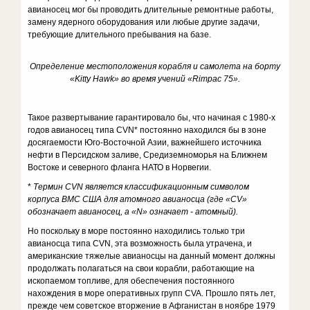
авианосец мог бы проводить длительные ремонтные работы,
замену ядерного оборудования или любые другие задачи,
требующие длительного пребывания на базе.
Определение местоположения корабля и самолета на борту
«Kitty Hawk» во время учений «Rimpac 75».
Такое развертывание гарантировало бы, что начиная с 1980-х
годов авианосец типа CVN* постоянно находился бы в зоне
досягаемости Юго-Восточной Азии, важнейшего источника
нефти в Персидском заливе, Средиземноморья на Ближнем
Востоке и северного фланга НАТО в Норвегии.
*
Термин CVN является классификационным символом
корпуса ВМС США для атомного авианосца (где «CV»
обозначает авианосец, а «N» означает - атомный).
Но поскольку в море постоянно находились только три
авианосца типа CVN, эта возможность была утрачена, и
американские тяжелые авианосцы на данный момент должны
продолжать полагаться на свои корабли, работающие на
ископаемом топливе, для обеспечения постоянного
нахождения в море оперативных групп CVA. Прошло пять лет,
прежде чем советское вторжение в Афганистан в ноябре 1979