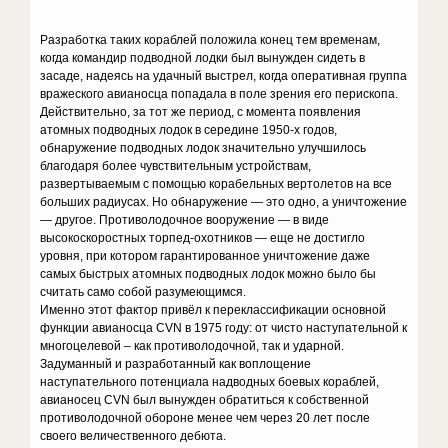
Разработка таких кораблей положила конец тем временам,
когда командир подводной лодки был вынужден сидеть в
засаде, надеясь на удачный выстрел, когда оперативная группа
вражеского авианосца попадала в поле зрения его перископа.
Действительно, за тот же период, с момента появления
атомных подводных лодок в середине 1950-х годов,
обнаружение подводных лодок значительно улучшилось
благодаря более чувствительным устройствам,
развертываемым с помощью корабельных вертолетов на все
больших радиусах. Но обнаружение — это одно, а уничтожение
— другое. Противолодочное вооружение — в виде
высокоскоростных торпед-охотников — еще не достигло
уровня, при котором гарантированное уничтожение даже
самых быстрых атомных подводных лодок можно было бы
считать само собой разумеющимся.
Именно этот фактор привёл к переклассификации основной
функции авианосца CVN в 1975 году: от чисто наступательной к
многоцелевой – как противолодочной, так и ударной.
Задуманный и разработанный как воплощение
наступательного потенциала надводных боевых кораблей,
авианосец CVN был вынужден обратиться к собственной
противолодочной обороне менее чем через 20 лет после
своего величественного дебюта.