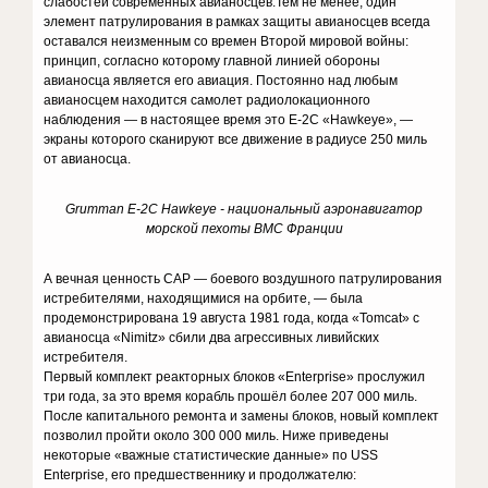
слабостей современных авианосцев.Тем не менее, один
элемент патрулирования в рамках защиты авианосцев всегда
оставался неизменным со времен Второй мировой войны:
принцип, согласно которому главной линией обороны
авианосца является его авиация. Постоянно над любым
авианосцем находится самолет радиолокационного
наблюдения — в настоящее время это E-2C «Hawkeye», —
экраны которого сканируют все движение в радиусе 250 миль
от авианосца.
Grumman E-2C Hawkeye - национальный аэронавигатор
морской пехоты ВМС Франции
А вечная ценность CAP — боевого воздушного патрулирования
истребителями, находящимися на орбите, — была
продемонстрирована 19 августа 1981 года, когда «Tomcat» с
авианосца «Nimitz» сбили два агрессивных ливийских
истребителя.
Первый комплект реакторных блоков «Enterprise» прослужил
три года, за это время корабль прошёл более 207 000 миль.
После капитального ремонта и замены блоков, новый комплект
позволил пройти около 300 000 миль. Ниже приведены
некоторые «важные статистические данные» по USS
Enterprise, его предшественнику и продолжателю: