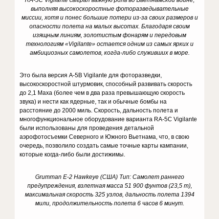
RA-5C Vigilante сыграл важную роль во Вьетнамской войне,
выполняя высокоскоростные фоторазведывательные
миссии, хотя и понес большие потери из-за своих размеров и
опасности полета на малых высотах. Благодаря своим
изящным линиям, золотистым фонарям и передовым
технологиям «Vigilante» остается одним из самых ярких и
амбициозных самолетов, когда-либо служивших в море.
Это была версия A-5B Vigilante для фоторазведки,
высокоскоростной штурмовик, способный развивать скорость
до 2,1 Маха (более чем в два раза превышающую скорость
звука) и нести как ядерные, так и обычные бомбы на
расстояние до 2000 миль. Скорость, дальность полета и
многофункциональное оборудование варианта RA-5C Vigilante
были использованы для проведения детальной
аэрофотосъемки Северного и Южного Вьетнама, что, в свою
очередь, позволило создать самые точные карты кампании,
которые когда-либо были достижимы.
Grumman E-2 Hawkeye (США) Тип: Самолет раннего
предупреждения, взлетная масса 51 900 фунтов (23,5 т),
максимальная скорость 325 узлов, дальность полета 1394
мили, продолжительность полета 6 часов 6 минут.