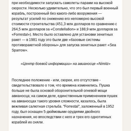
при необходимости запускать самолеты парами на высокой
скорости. Несколько удивительно, что это был первый военный
корабль, построенный без какого-либо вооружения —
результат усилий по снижению его непомерно высокой
стоимости строительства (451,3 млн долларов по сравнению с
264,5 млн долларов за «Constellation» и 188,9 млн долларов за
«Forrestal»). Место было оставлено для установки зенитных
ракет — в 1981 году это были две «базовые системы
противоракетной обороны» для запуска зенитных ракет «Sea
Sparrow».
«Центр боевой информации» на авианосце «Nimitz»
Последнее положение - или, скорее, его отсутствие -
свидетельствовало о том, что времена изменились. Пушка
больше не была основой оборонительной огневой мощи
авианосца; на самом деле, единственным применением пушек
на авианосцах такого уровня сложности, казалось, была
вежливая салютная стрельба. "Forrestal", заложенный в 1952
году, был оснащен 5-дюймовыми орудиями двойного
назначения, но впоследствии с него и трех его однотипных
кораблей их сняли.