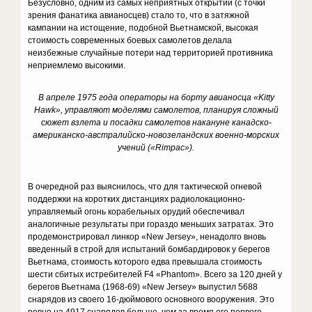
Безусловно, одним из самых неприятных открытий (с точки
зрения фанатика авианосцев) стало то, что в затяжной
кампании на истощение, подобной Вьетнамской, высокая
стоимость современных боевых самолетов делала
неизбежные случайные потери над территорией противника
неприемлемо высокими.
В апреле 1975 года операторы на борту авианосца «Kitty
Hawk», управляют моделями самолетов, планируя сложный
сюжет взлета и посадки самолетов накануне канадско-
американско-австралийско-новозеландских военно-морских
учений («Rimpac»).
В очередной раз выяснилось, что для тактической огневой
поддержки на коротких дистанциях радиолокационно-
управляемый огонь корабельных орудий обеспечивал
аналогичные результаты при гораздо меньших затратах. Это
продемонстрировал линкор «New Jersey», ненадолго вновь
введенный в строй для испытаний бомбардировок у берегов
Вьетнама, стоимость которого едва превышала стоимость
шести сбитых истребителей F4 «Phantom». Всего за 120 дней у
берегов Вьетнама (1968-69) «New Jersey» выпустил 5688
снарядов из своего 16-дюймового основного вооружения. Это