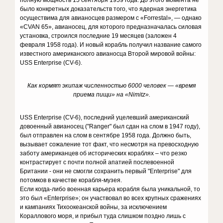
полную мощность 15 сентября 1959 года. До этого момента не
было конкретных доказательств того, что ядерная энергетика
осуществима для авианосцев размером с «Forrestal», — однако
«CVAN 65», авианосец, для которого предназначалась силовая
установка, строился последние 19 месяцев (заложен 4
февраля 1958 года). И новый корабль получил название самого
известного американского авианосца Второй мировой войны:
USS Enterprise (CV-6).
Как кормят экипаж численностью 6000 человек — «время
приема пищи» на «Nimitz».
USS Enterprise (CV-6), последний уцелевший американский
довоенный авианосец ("Ranger" был сдан на слом в 1947 году),
был отправлен на слом в сентябре 1958 года. Должно быть,
вызывает сожаление тот факт, что несмотря на превосходную
заботу американцев об исторических кораблях – что резко
контрастирует с почти полной апатией послевоенной
Британии - они не смогли сохранить первый "Enterprise" для
потомков в качестве корабля-музея.
Если когда-либо военная карьера корабля была уникальной, то
это был «Enterprise»; он участвовал во всех крупных сражениях
и кампаниях Тихоокеанской войны, за исключением
Кораллового моря, и прибыл туда слишком поздно лишь с