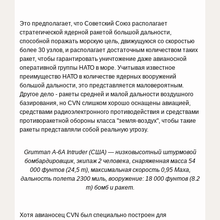
Это предполагает, что Советский Союз располагает
стратегической ядерной ракетой большой дальности,
способной поражать морскую цель, движущуюся со скоростью
более 30 узлов, и располагает достаточным количеством таких
ракет, чтобы гарантировать уничтожение даже авианосной
оперативной группы НАТО в море. Учитывая известное
преимущество НАТО в количестве ядерных вооружений
большой дальности, это представляется маловероятным.
Другое дело - ракеты средней и малой дальности воздушного
базирования, но CVN слишком хорошо оснащены авиацией,
средствами радиоэлектронного противодействия и средствами
противоракетной обороны класса "земля-воздух", чтобы такие
ракеты представляли собой реальную угрозу.
Grumman A-6A Intruder (США) — низковысотный штурмовой
бомбардировщик, экипаж 2 человека, снаряженная масса 54
000 фунтов (24,5 т), максимальная скорость 0,95 Маха,
дальность полета 2300 миль, вооружение: 18 000 фунтов (8.2
т) бомб и ракет.
Хотя авианосец CVN был специально построен для