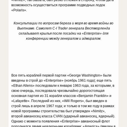
«Nimitz», так сказать, был резко отложен в сторону, чтобы дать
возможность осуществиться программе подводных лодок
«Polaris».
Консультации по вопросам берега и моря во время войны во
Вьетнаме. Самолет C-l Trader генерала Вестморленда
складывает крылья после посадки на «Enterprise» для
конференции между генералом и адмиралом.
Все пять кораблей первой партии «George Washington» были
введены в строй до «Enterprise» (ноябрь 1961 года); еще пять
«Ethan Allens» последовали к январю 1963 года, за которыми, в
свою очередь, последовала чрезвычайно дорогостоящая
основная партия из 31 корабля классов «Benjamin Franklin» и
«Lafayette». Последний из них, «Will Rogers», был введен в
строй лишь в апреле 1967 года; и только в том же году в рамках
новой программы строительства был утвержден «Nimitz»,
второй авианосец класса CVAN (ударный авианосец, ядерный).
Однако с момента появления «Enterprise» авианосный флот
пополнился двумя неядерными кораблями: «America» (введен в