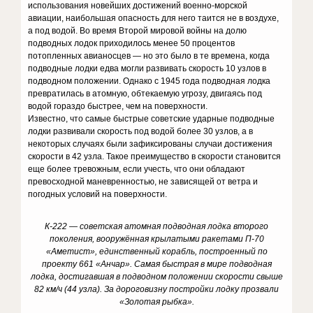
использования новейших достижений военно-морской
авиации, наибольшая опасность для него таится не в воздухе,
а под водой. Во время Второй мировой войны на долю
подводных лодок приходилось менее 50 процентов
потопленных авианосцев — но это было в те времена, когда
подводные лодки едва могли развивать скорость 10 узлов в
подводном положении. Однако с 1945 года подводная лодка
превратилась в атомную, обтекаемую угрозу, двигаясь под
водой гораздо быстрее, чем на поверхности.
Известно, что самые быстрые советские ударные подводные
лодки развивали скорость под водой более 30 узлов, а в
некоторых случаях были зафиксированы случаи достижения
скорости в 42 узла. Такое преимущество в скорости становится
еще более тревожным, если учесть, что они обладают
превосходной маневренностью, не зависящей от ветра и
погодных условий на поверхности.
К-222 — советская атомная подводная лодка второго
поколения, вооружённая крылатыми ракетами П-70
«Аметист», единственный корабль, построенный по
проекту 661 «Анчар». Самая быстрая в мире подводная
лодка, достигавшая в подводном положении скорости свыше
82 км/ч (44 узла). За дороговизну постройки лодку прозвали
«Золотая рыбка».