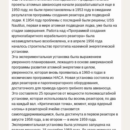
проекты атомных авианосцев начали разрабатываться еще в
1950 году, но были приостановлены в 1953 году в ожидании
результатов программы создания реактора для подводной
лодки. К 1954 году проблемы с последней были решены; USS
Nautilus, первая в мире атомная подводная лодка, уже была на
стадии завершения. Работа над «Программой создания
крупногабаритного корабельного реактора» была
незамедлительно возобновлена, и в апреле 1956 года
началось строительство прототипа наземной энергетической
установки.
Эта экспериментальная установка была выражением
уверенного планирования, лежащего в основе американской
программы развития атомной энергетики в целом,
уверенности, которая вновь проявилась в 1960-х годах в
космических программах НАСА. Новая установка состояла из
двух реакторов и парогенераторного оборудования,
достаточного для привода одного гребного вала авианосца.
Это составляло 25 процентов от мощности полномасштабной
установки, которая использовала бы восемь реакторов, по два
на каждый вал. «Критическая точка», момент, когда ядерный
«огонь» в реакторной ячейке становится
самоподдерживающимся, была достигнута в первом реакторе в
августе 1958 года, а во втором — в июле 1959 года.
Экспериментальная установка была успешно запущена на