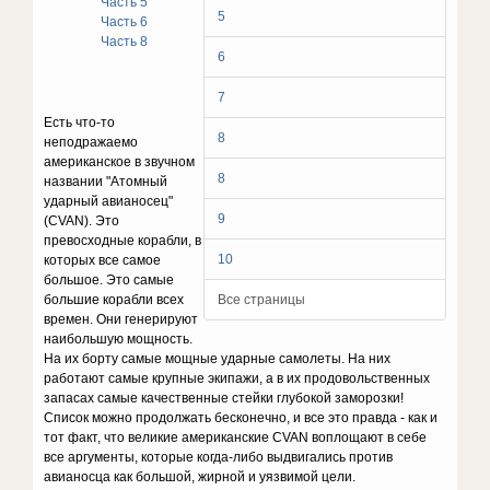
Часть 5
5
Часть 6
Часть 8
6
7
Есть что-то
8
неподражаемо
американское в звучном
8
названии "Атомный
ударный авианосец"
9
(CVAN). Это
превосходные корабли, в
10
которых все самое
большое. Это самые
большие корабли всех
Все страницы
времен. Они генерируют
наибольшую мощность.
На их борту самые мощные ударные самолеты. На них
работают самые крупные экипажи, а в их продовольственных
запасах самые качественные стейки глубокой заморозки!
Список можно продолжать бесконечно, и все это правда - как и
тот факт, что великие американские CVAN воплощают в себе
все аргументы, которые когда-либо выдвигались против
авианосца как большой, жирной и уязвимой цели.