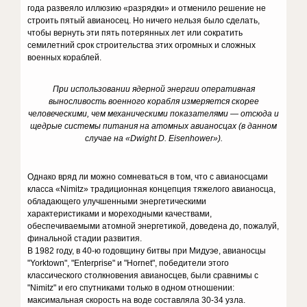
года развеяло иллюзию «разрядки» и отменило решение не
строить пятый авианосец. Но ничего нельзя было сделать,
чтобы вернуть эти пять потерянных лет или сократить
семилетний срок строительства этих огромных и сложных
военных кораблей.
При использовании ядерной энергии оперативная
выносливость военного корабля измеряется скорее
человеческими, чем механическими показателями — отсюда и
щедрые системы питания на атомных авианосцах (в данном
случае на «Dwight D. Eisenhower»).
Однако вряд ли можно сомневаться в том, что с авианосцами
класса «Nimitz» традиционная концепция тяжелого авианосца,
обладающего улучшенными энергетическими
характеристиками и мореходными качествами,
обеспечиваемыми атомной энергетикой, доведена до, пожалуй,
финальной стадии развития.
В 1982 году, в 40-ю годовщину битвы при Мидуэе, авианосцы
"Yorktown", "Enterprise" и "Hornet", победители этого
классического столкновения авианосцев, были сравнимы с
"Nimitz" и его спутниками только в одном отношении:
максимальная скорость на воде составляла 30-34 узла.