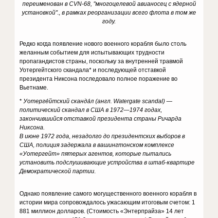
переименован в CVN-68, "многоцелевой авианосец с ядерной
установкой"., в рамках реорганизации всего флота в том же
году.
Редко когда появление нового военного корабля было столь
желанным событием для испытывающих трудности
пропагандистов страны, поскольку за внутренней травмой
Уотергейтского скандала* и последующей отставкой
президента Никсона последовало полное поражение во
Вьетнаме.
*
Уотерге́йтский сканда́л (англ. Watergate scandal) —
политический скандал в США в 1972—1974 годах,
закончившийся отставкой президента страны Ричарда
Никсона.
В июне 1972 года, незадолго до президентских выборов в
США, полиция задержала в вашингтонском комплексе
«Уотергейт» пятерых агентов, которые пытались
установить подслушивающие устройства в штаб-квартире
Демократической партии.
Однако появление самого могущественного военного корабля в
истории мира сопровождалось ужасающим итоговым счетом: 1
881 миллион долларов. (Стоимость «Энтерпрайза» 14 лет