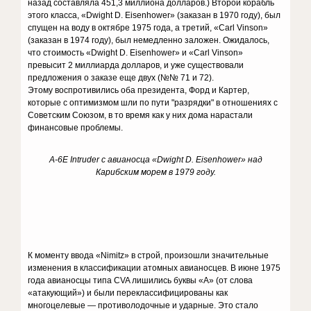
назад составляла 451,3 миллиона долларов.) Второй корабль
этого класса, «Dwight D. Eisenhower» (заказан в 1970 году), был
спущен на воду в октябре 1975 года, а третий, «Carl Vinson»
(заказан в 1974 году), был немедленно заложен. Ожидалось,
что стоимость «Dwight D. Eisenhower» и «Carl Vinson»
превысит 2 миллиарда долларов, и уже существовали
предложения о заказе еще двух (№№ 71 и 72).
Этому воспротивились оба президента, Форд и Картер,
которые с оптимизмом шли по пути "разрядки" в отношениях с
Советским Союзом, в то время как у них дома нарастали
финансовые проблемы.
A-6E Intruder с авианосца «Dwight D. Eisenhower» над
Карибским морем в 1979 году.
К моменту ввода «Nimitz» в строй, произошли значительные
изменения в классификации атомных авианосцев. В июне 1975
года авианосцы типа CVA лишились буквы «А» (от слова
«атакующий») и были переклассифицированы как
многоцелевые — противолодочные и ударные. Это стало