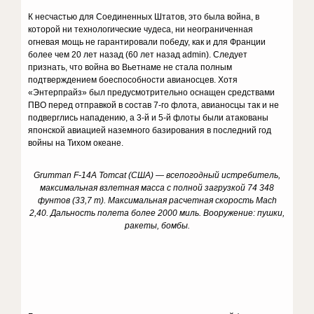
К несчастью для Соединенных Штатов, это была война, в
которой ни технологические чудеса, ни неограниченная
огневая мощь не гарантировали победу, как и для Франции
более чем 20 лет назад (60 лет назад admin). Следует
признать, что война во Вьетнаме не стала полным
подтверждением боеспособности авианосцев. Хотя
«Энтерпрайз» был предусмотрительно оснащен средствами
ПВО перед отправкой в состав 7-го флота, авианосцы так и не
подверглись нападению, а 3-й и 5-й флоты были атакованы
японской авиацией наземного базирования в последний год
войны на Тихом океане.
Grumman F-14A Tomcat (США) — всепогодный истребитель,
максимальная взлетная масса с полной загрузкой 74 348
фунтов (33,7 т). Максимальная расчетная скорость Mach
2,40. Дальность полета более 2000 миль. Вооружение: пушки,
ракеты, бомбы.