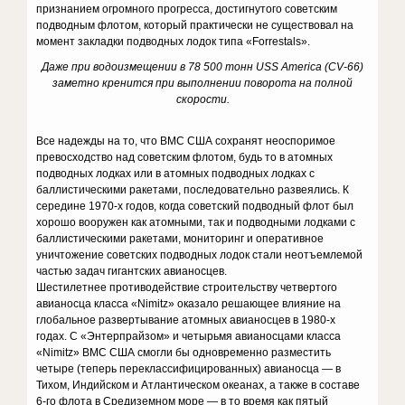
признанием огромного прогресса, достигнутого советским
подводным флотом, который практически не существовал на
момент закладки подводных лодок типа «Forrestals».
Даже при водоизмещении в 78 500 тонн USS America (CV-66)
заметно кренится при выполнении поворота на полной
скорости.
Все надежды на то, что ВМС США сохранят неоспоримое
превосходство над советским флотом, будь то в атомных
подводных лодках или в атомных подводных лодках с
баллистическими ракетами, последовательно развеялись. К
середине 1970-х годов, когда советский подводный флот был
хорошо вооружен как атомными, так и подводными лодками с
баллистическими ракетами, мониторинг и оперативное
уничтожение советских подводных лодок стали неотъемлемой
частью задач гигантских авианосцев.
Шестилетнее противодействие строительству четвертого
авианосца класса «Nimitz» оказало решающее влияние на
глобальное развертывание атомных авианосцев в 1980-х
годах. С «Энтерпрайзом» и четырьмя авианосцами класса
«Nimitz» ВМС США смогли бы одновременно разместить
четыре (теперь переклассифицированных) авианосца — в
Тихом, Индийском и Атлантическом океанах, а также в составе
6-го флота в Средиземном море — в то время как пятый