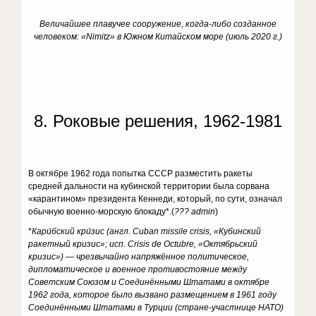
Величайшее плавучее сооружение, когда-либо созданное
человеком: «Nimitz» в Южном Китайском море (июль 2020 г.)
8. Роковые решения, 1962-1981
В октябре 1962 года попытка СССР разместить ракеты
средней дальности на кубинской территории была сорвана
«карантином» президента Кеннеди, который, по сути, означал
обычную военно-морскую блокаду*.(
??? admin
)
*
Кари́бский кри́зис (англ. Cuban missile crisis, «Кубинский
ракетный кризис»; исп. Crisis de Octubre, «Октябрьский
кризис») — чрезвычайно напряжённое политическое,
дипломатическое и военное противостояние между
Советским Союзом и Соединёнными Штатами в октябре
1962 года, которое было вызвано размещением в 1961 году
Соединёнными Штатами в Турции (стране-участнице НАТО)