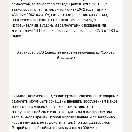
самолетов, то прирост за эти годы равен нулю: 90-100, в
зависимости от типа, как у «Yorktown» 1942 года, так и у
«Nimitz» 1982 года. Однако это некорректное сравнение;
практически невозможно составить баланс между
истребителями и ударными самолетами с поршневыми
двигателями 1942 года и авиагруппой авианосца CVN в 1980-х
годах.
Авианосец USS Enterprise во время эвакуации из Южного
Вьетнама
Помимо тактического ядерного оружия, современные ударные
самолеты могут быть оснащены внешним вооружением в виде
ракет класса «воздух-поверхность», которые по
разрушительной силе соответствуют или даже превосходят
залп линкора времен Второй мировой войны. Или, например,
«средняя» дальность действия палубной авиации времен
Второй мировой войны составляла около 300 миль.