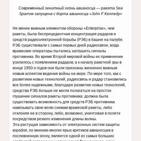
Современный зенитный огонь авианосца — ракета Sea
Sparrow запущена с борта авианосца «John F. Kennedy»
Не менее важным элементом обороны «Enterprise», чем
ракеты, была беспрецедентная концентрация радаров и
средств радиоэлектронной борьбы (РЭБ) в башне на палубе.
РЭБ существовали с самых первых дней радиосвязи, когда
вражеские операторы пытались заглушить сигналы
противника. Во время Второй мировой войны их применение
усилилось с появлением радаров; а к началу ракетной эры в
конце 1950-х годов они были признаны жизненно важным
новым аспектом ведения войны на море. По мере того, как с
развитием новых технологий, радиосвязь и радар становились
все более надежными, благодаря развитию новых технологий,
средства РЭБ больше не могли полагаться на простое
глушение сигналов ракеты противника: должна была
существовать возможность для средств РЭБ противника
навязывать свою волю схемам вражеской ракеты, либо
отклоняя ее в сторону, либо, возможно, уничтожая в полете
посредством резкого изменения длины волны.
Эта растущая зависимость от электронных систем защиты
корабля, по мнению многих ярых критиков авианосцев в
послевоенную эпоху, является одной из самых больших