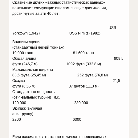
Сравнение других «важных статистических данных»
показывает следующие ошеломляющие достижения,
достигнутые за эти 40 лет:
USS
Yorktown (1942) USS Nimitz (1982)
Водоизмещение
(стандартный легкий тоннаж)
19 900 тонн 81 600 тонн
Общая длина 809,5
фута (246,7 м) 1092 фута (332,8 м)
Максимальная ширина
83,5 фута (25,45 м) 252 фута (76,8 м)
Осадка 21,5
фута (6,55 м) 37 футов (11,3 м)
Стандартная мощность.
(от 4-вальных турбин) л.с.
120 000 280 000
Экипаж (включая
авиагруппу)
2200 6300
Если рассматривать только количество перевозимых