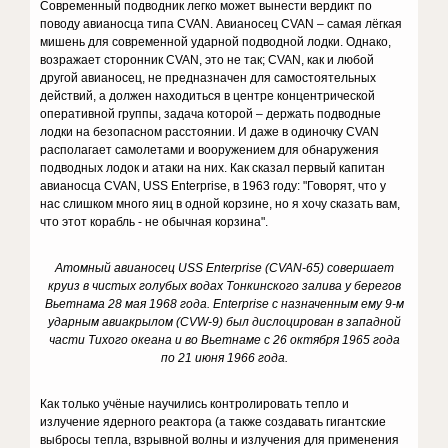
Современный подводник легко может вынести вердикт по
поводу авианосца типа CVAN. Авианосец CVAN – самая лёгкая
мишень для современной ударной подводной лодки. Однако,
возражает сторонник CVAN, это не так; CVAN, как и любой
другой авианосец, не предназначен для самостоятельных
действий, а должен находиться в центре концентрической
оперативной группы, задача которой – держать подводные
лодки на безопасном расстоянии. И даже в одиночку CVAN
располагает самолетами и вооружением для обнаружения
подводных лодок и атаки на них. Как сказал первый капитан
авианосца CVAN, USS Enterprise, в 1963 году: "Говорят, что у
нас слишком много яиц в одной корзине, но я хочу сказать вам,
что этот корабль - не обычная корзина".
Атомный авианосец USS Enterprise (CVAN-65) совершает
круиз в чистых голубых водах Тонкинского залива у берегов
Вьетнама 28 мая 1968 года. Enterprise с назначенным ему 9-м
ударным авиакрылом (CVW-9) был дислоцирован в западной
части Тихого океана и во Вьетнаме с 26 октября 1965 года
по 21 июня 1966 года.
Как только учёные научились контролировать тепло и
излучение ядерного реактора (а также создавать гигантские
выбросы тепла, взрывной волны и излучения для применения