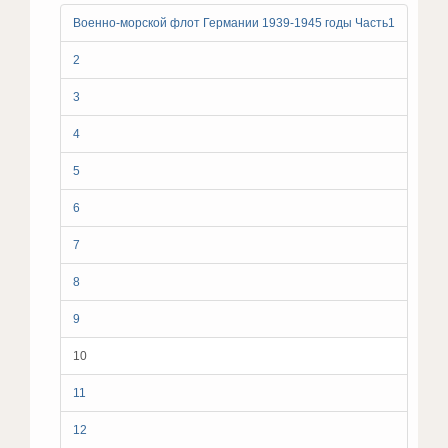
Военно-морской флот Германии 1939-1945 годы Часть1
2
3
4
5
6
7
8
9
10
11
12