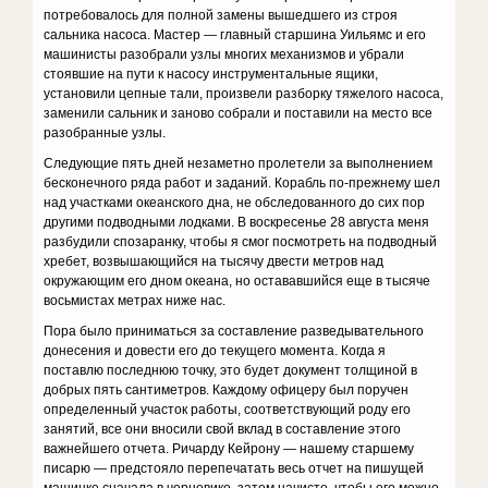
потребовалось для полной замены вышед­шего из строя
сальника насоса. Мастер — главный старшина Уильямс и его
машинисты разобрали узлы многих механизмов и убрали
стоявшие на пути к на­сосу инструментальные ящики,
установили цепные та­ли, произвели разборку тяжелого насоса,
заменили сальник и заново собрали и поставили на место все
разобранные узлы.
Следующие пять дней незаметно пролетели за вы­полнением
бесконечного ряда работ и заданий. Ко­рабль по-прежнему шел
над участками океанского дна, не обследованного до сих пор
другими подводны­ми лодками. В воскресенье 28 августа меня
разбуди­ли спозаранку, чтобы я смог посмотреть на подвод­ный
хребет, возвышающийся на тысячу двести метров над
окружающим его дном океана, но остававшийся еще в тысяче
восьмистах метрах ниже нас.
Пора было приниматься за составление разведы­вательного
донесения и довести его до текущего мо­мента. Когда я
поставлю последнюю точку, это будет документ толщиной в
добрых пять сантиметров. Каж­дому офицеру был поручен
определенный участок ра­боты, соответствующий роду его
занятий, все они вно­сили свой вклад в составление этого
важнейшего от­чета. Ричарду Кейрону — нашему старшему
писарю — предстояло перепечатать весь отчет на пишущей