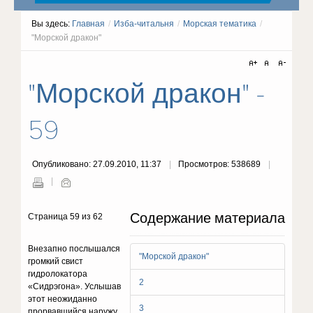
Вы здесь:
Главная
/
Изба-читальня
/
Морская тематика
/
"Морской дракон"
"Морской дракон" -
59
Опубликовано: 27.09.2010, 11:37
Просмотров: 538689
Содержание материала
Страница 59 из 62
Внезапно послышался
"Морской дракон"
громкий свист
гидролокато­ра
2
«Сидрэгона». Услышав
этот неожиданно
3
прорвав­шийся наружу