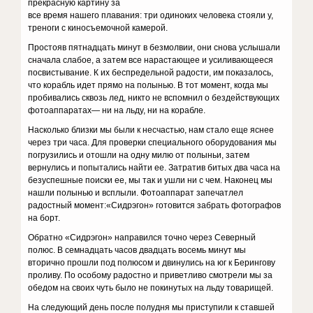
прекрасную картину за
все вре­мя нашего плавания: три одиноких человека стояли у,
треноги с киносъемочной камерой.
Простояв пятнадцать минут в безмолвии, они снова услышали
сначала слабое, а затем все нарастающее и усиливающееся
посвистывание. К их беспредельной радости, им показалось,
что корабль идет прямо на полынью. В тот момент, когда мы
пробивались сквозь лед, никто не вспомнил о бездействующих
фотоаппа­ратах— ни на льду, ни на корабле.
Насколько близки мы были к несчастью, нам стало еще яснее
через три часа. Для проверки специального оборудования мы
погрузились и отошли на одну милю от полыньи, затем
вернулись и попытались найти ее. Затратив битых два часа на
безуспешные поиски ее, мы так и ушли ни с чем. Наконец мы
нашли полынью и всплыли. Фотоаппарат запечатлел
радостный момент:«Сидрэгон» готовится забрать фотографов
на борт.
Обратно «Сидрэгон» направился точно через Се­верный
полюс. В семнадцать часов двадцать восемь минут мы
вторично прошли под полюсом и двинулись на юг к Берингову
проливу. По особому радостно и приветливо смотрели мы за
обедом на своих чуть было не покинутых на льду товарищей.
На следующий день после полудня мы приступили к ставшей