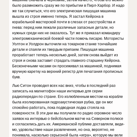
машинке сначала в черновике, затем начисто, чтобы его можно
было размножить сразу же по прибытии в Пирл-Харбор. И надо
же так случиться, что его элек­трическая пишущая машинка
вышла из строя именно теперь. Я застал Кейрона в
корабельной мастерской почти в слезах от расстройства и
гнева: перед ним лежали различные запасные детали, но
нужных среди них не оказалось. Тут же я приказал командиру
элек­тромеханической боевой части помочь писарю. Мото­ристы
Уолтон и Уолдрон выточили на токарном станке тончайшие
детали и спаяли их твердым припаем. Пишу­щая машинка
проработает теперь несколько дней, за­тем снова выйдет из
строя и снова заставит страдать главного старшину Кейрона.
Бесконечными часами он просиживал за машинкой, поднимая
вручную каретку на верхний регистр для печатания прописных
букв.
Лью Ситон проводил всех нас вниз, чтобы в по­следний раз
записать на магнитофон наши интервью для серии
радиопередач по стране. Его излюбленным местом на корабле
была изолированная гидроакусти­ческая рубка, где он мог
спокойно работать, пока под­водная лодка стояла на
поверхности. В эти дни мы по­лучили по радио огромное число
заявок на интервью о бейсбольном матче на Северном полюсе
и согласи­лись дать их. Американской публике доставляли, види­
мо, удовольствие наши развлечения, но она, вероятно, не
понимала, насколько серьезной была «игра», кото­рую мы вели