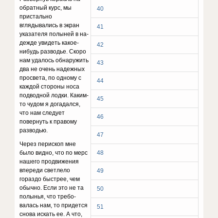
обратный курс, мы
40
присталь­но
вглядывались в экран
41
указателя полыней в на­
дежде увидеть какое-
42
нибудь разводье. Скоро
нам уда­лось обнаружить
43
два не очень надежных
просвета, по одному с
44
каждой стороны носа
подводной лодки. Ка­ким-
45
то чудом я догадался,
что нам следует
46
повернуть к правому
разводью.
47
Через перископ мне
было видно, что по мерс
48
нашего продвижения
впереди светлело
49
гораздо бы­стрее, чем
обычно. Если это не та
50
полынья, что требо­
валась нам, то придется
51
снова искать ее. А что,