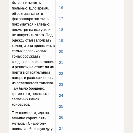
бывает отыскать
16
полынью. Шло время,
объективы кино- и
17
фотоаппаратов стали
покрываться наледью,
несмотря на все усилия
18
не до­пустить этого. Под
одежду стал заползать
19
холод, и они принялись в
самых прозаических
20
тонах обсуж­дать
создавшееся положение
21
и решать, не стоит ли им
пойти в спасательный
22
лагерь и развести огонь
из оставшегося топлива.
23
Там было брошено,
кроме того, несколько
24
запасных банок
консервов.
25
Тем временем, идя на
26
глубине сорока пяти
метров, «Сидрэгон»
27
описывал большую дугу