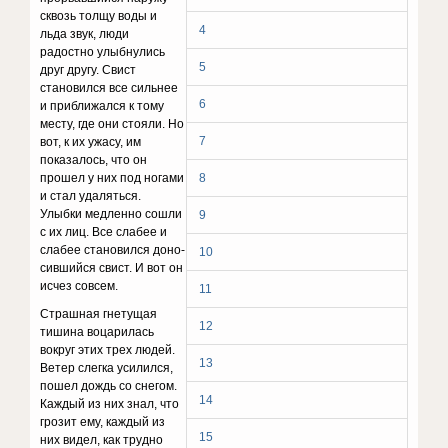
сквозь толщу воды и
4
льда звук, люди
радостно улыбнулись
5
друг другу. Свист
становился все сильнее
6
и приближался к тому
месту, где они стояли. Но
7
вот, к их ужасу, им
показалось, что он
прошел у них под ногами
8
и стал удаляться.
Улыбки медленно сошли
9
с их лиц. Все слабее и
слабее становился доно­
10
сившийся свист. И вот он
исчез совсем.
11
Страшная гнетущая
12
тишина воцарилась
вокруг этих трех людей.
13
Ветер слегка усилился,
пошел дождь со снегом.
14
Каждый из них знал, что
грозит ему, каждый из
15
них видел, как трудно