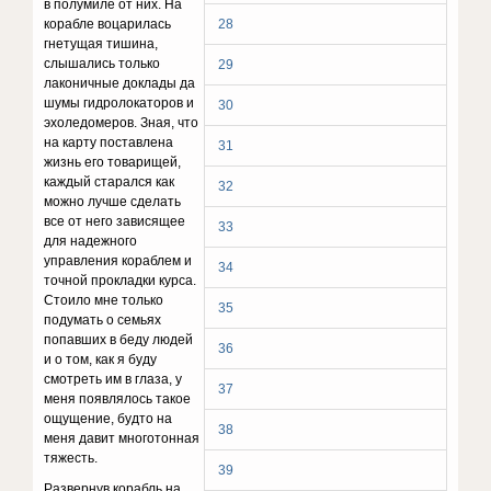
в полумиле от них. На
корабле воцарилась
28
гнетущая тишина,
слыша­лись только
29
лаконичные доклады да
шумы гидро­локаторов и
30
эхоледомеров. Зная, что
на карту постав­лена
31
жизнь его товарищей,
каждый старался как
32
мож­но лучше сделать
все от него зависящее
33
для надежно­го
управления кораблем и
34
точной прокладки курса.
Стоило мне только
35
подумать о семьях
попавших в беду людей
36
и о том, как я буду
смотреть им в глаза, у
37
меня появлялось такое
ощущение, будто на
38
меня давит многотонная
тяжесть.
39
Развернув корабль на