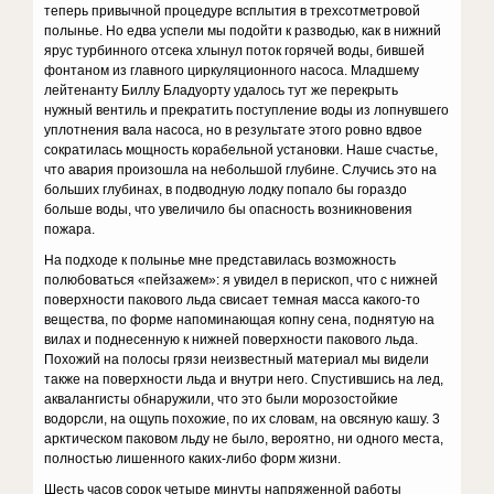
теперь привычной процедуре всплытия в трехсотметровой
полынье. Но едва успели мы подойти к разводью, как в нижний
ярус турбинного отсека хлы­нул поток горячей воды, бившей
фонтаном из главно­го циркуляционного насоса. Младшему
лейтенанту Биллу Бладуорту удалось тут же перекрыть
нужный вентиль и прекратить поступление воды из лопнувшего
уплотнения вала насоса, но в результате этого ровно вдвое
сократилась мощность корабельной установки. Наше счастье,
что авария произошла на небольшой глубине. Случись это на
больших глубинах, в подвод­ную лодку попало бы гораздо
больше воды, что уве­личило бы опасность возникновения
пожара.
На подходе к полынье мне представилась возмож­ность
полюбоваться «пейзажем»: я увидел в перископ, что с нижней
поверхности пакового льда свисает тем­ная масса какого-то
вещества, по форме напоминаю­щая копну сена, поднятую на
вилах и поднесенную к нижней поверхности пакового льда.
Похожий на по­лосы грязи неизвестный материал мы видели
также на поверхности льда и внутри него. Спустившись на лед,
аквалангисты обнаружили, что это были морозо­стойкие
водорсли, на ощупь похожие, по их словам, на овсяную кашу. 3
арктическом паковом льду не бы­ло, вероятно, ни одного места,
полностью лишенного каких-либо форм жизни.
Шесть часов сорок четыре минуты напряженной работы