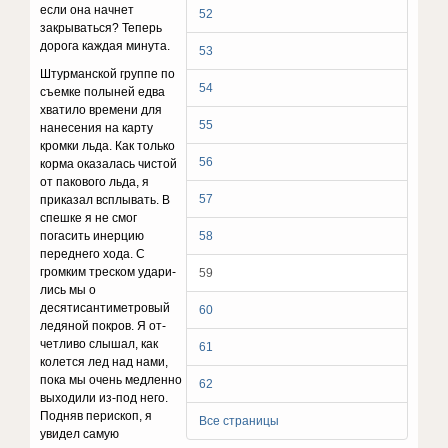
если она начнет
52
закрываться? Теперь
дорога каждая минута.
53
Штурманской группе по
54
съемке полыней едва
хва­тило времени для
55
нанесения на карту
кромки льда. Как только
56
корма оказалась чистой
от пакового льда, я
57
приказал всплывать. В
спешке я не смог
погасить инерцию
58
переднего хода. С
громким треском удари­
59
лись мы о
десятисантиметровый
60
ледяной покров. Я от­
четливо слышал, как
61
колется лед над нами,
пока мы очень медленно
62
выходили из-под него.
Подняв пери­скоп, я
Все страницы
увидел самую