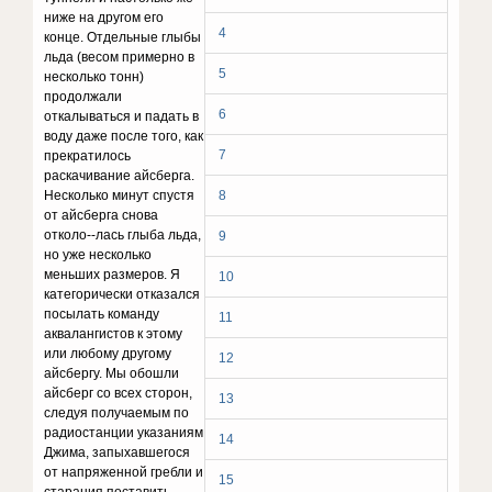
ниже на другом его
4
конце. Отдельные глыбы
льда (весом примерно в
5
несколько тонн)
продолжали
6
откалываться и падать в
воду даже после того, как
7
прекратилось
раскачивание айсберга.
Несколько минут спустя
8
от айсберга снова
отколо--лась глыба льда,
9
но уже несколько
меньших размеров. Я
10
категорически отказался
посылать команду
11
аквалангистов к этому
или любому другому
12
айсбергу. Мы обошли
айсберг со всех сторон,
13
следуя получаемым по
радиостанции указаниям
14
Джима, запыхавшегося
от напряженной гребли и
15