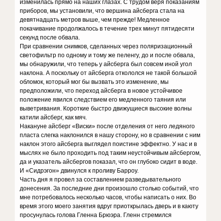
изменилась прямо на наших глазах. С трудом веря показаниям
приборов, мы установили, что вершина айсберга стала на
девятнадцать метров выше, чем прежде! Медленное
покачивание продолжалось в течение трех минут пятидесяти
секунд после обвала.
При сравнении снимков, сделанных через поляризационный
светофильтр по одному и тому же пеленгу, до и после обвала,
мы обнаружили, что теперь у айсберга был совсем иной угол
наклона. А поскольку от айсберга откололся не такой большой
обломок, который мог бы вызвать это изменение, мы
предположили, что переход айсберга в новое устойчивое
положение явился следствием его медленного таяния или
выветривания. Короткие быстро движущиеся высокие волны
катили айсберг, как мяч.
Накануне айсберг «Виски» после отделения от него ледяного
пласта слегка наклонился в нашу сторону, но в сравнении с ним
наклон этого айсберга выглядел поистине эффектно. У нас и в
мыслях не было проходить под таким неустойчивым айсбергом,
да и указатель айсбергов показал, что он глубоко сидит в воде.
И «Сидрэгон» двинулся к проливу Барроу.
Часть дня я провел за составлением разведывательного
донесения. За последние дни произошло столько событий, что
мне потребовалось несколько часов, чтобы написать о них. Во
время этого моего занятия вдруг приоткрылась дверь и в каюту
просунулась голова Гленна Брюэра. Гленн стремился