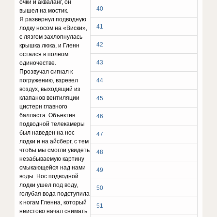
очки и акваланг, он
40
вышел на мостик.
Я развернул подводную
41
лодку носом на «Виски»,
с лязгом захлопнулась
42
крышка люка, и Гленн
остался в полном
43
одиночестве.
Прозвучал сигнал к
погружению, взревел
44
воздух, выходящий из
клапанов вентиляции
45
цистерн главного
балласта. Объектив
46
подводной телекамеры
был наведен на нос
47
лодки и на айсберг, с тем
чтобы мы смогли увидеть
48
незабываемую картину
смыкающейся над нами
49
воды. Нос подводной
лодки ушел под воду,
50
голубая вода подступила
к ногам Гленна, который
51
неистово начал снимать