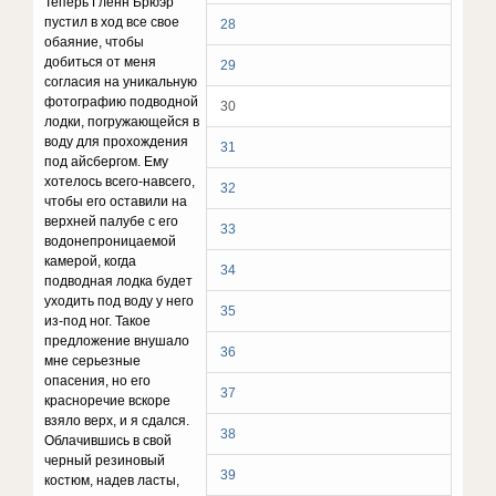
Теперь Гленн Брюэр
пустил в ход все свое
28
обаяние, чтобы
добиться от меня
29
согласия на уникальную
фотографию подводной
30
лодки, погружающейся в
воду для прохождения
31
под айсбергом. Ему
хотелось всего-навсего,
32
чтобы его оставили на
верхней палубе с его
33
водонепроницаемой
камерой, когда
34
подводная лодка будет
уходить под воду у него
35
из-под ног. Такое
предложение внушало
36
мне серьезные
опасения, но его
37
красноречие вскоре
взяло верх, и я сдался.
38
Облачившись в свой
черный резиновый
39
костюм, надев ласты,