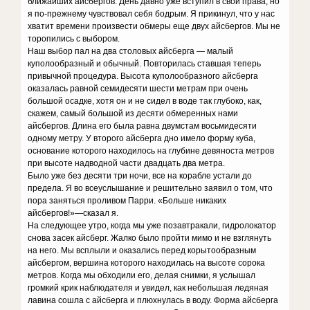
ближайших айсбергов. День давно уже вступил в свои права, но
я по-прежнему чувствовал себя бодрым. Я прикинул, что у нас
хватит времени произвести обмеры еще двух айсбергов. Мы не
торопились с выбором.
Наш выбор пал на два столовых айсберга — малый
куполообразный и обычный. Повторилась ставшая теперь
привычной процедура. Высота куполообразного айсберга
оказалась равной семидесяти шести метрам при очень
большой осадке, хотя он и не сидел в воде так глубоко, как,
скажем, самый большой из десяти обмеренных нами
айсбергов. Длина его была равна двумстам восьмидесяти
одному метру. У второго айсберга дно имело форму куба,
основание которого находилось на глубине девяноста метров
при высоте надводной части двадцать два метра.
Было уже без десяти три ночи, все на корабле устали до
предела. Я во всеуслышание и решительно заявил о том, что
пора заняться проливом Парри. «Больше никаких
айсбергов!»—сказал я.
На следующее утро, когда мы уже позавтракали, гидролокатор
снова засек айсберг. Жалко было пройти мимо и не взглянуть
на него. Мы всплыли и оказались перед корытообразным
айсбергом, вершина которого находилась на высоте сорока
метров. Когда мы обходили его, делая снимки, я услышал
громкий крик наблюдателя и увидел, как небольшая ледяная
лавина сошла с айсберга и плюхнулась в воду. Форма айсберга