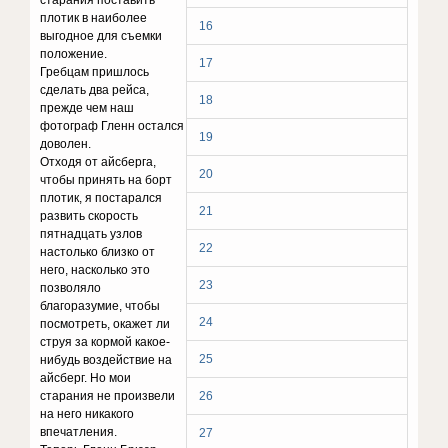
старания поставить
плотик в наиболее
16
выгодное для съемки
положение.
17
Гребцам пришлось
сделать два рейса,
18
прежде чем наш
фотограф Гленн остался
19
доволен.
Отходя от айсберга,
20
чтобы принять на борт
плотик, я постарался
21
развить скорость
пятнадцать узлов
22
настолько близко от
него, насколько это
23
позволяло
благоразумие, чтобы
24
посмотреть, окажет ли
струя за кормой какое-
25
нибудь воздействие на
айсберг. Но мои
старания не произвели
26
на него никакого
впечатления.
27