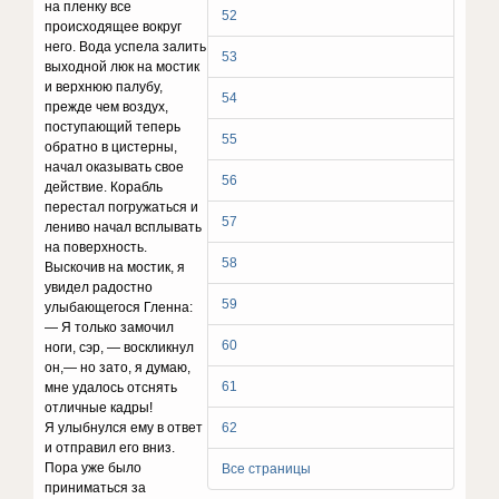
на пленку все
52
происходящее вокруг
него. Вода успела залить
53
выходной люк на мостик
и верхнюю палубу,
54
прежде чем воздух,
поступающий теперь
55
обратно в цистерны,
начал оказывать свое
56
действие. Корабль
перестал погружаться и
57
лениво начал всплывать
на поверхность.
58
Выскочив на мостик, я
увидел радостно
59
улыбающегося Гленна:
— Я только замочил
60
ноги, сэр, — воскликнул
он,— но зато, я думаю,
61
мне удалось отснять
отличные кадры!
Я улыбнулся ему в ответ
62
и отправил его вниз.
Пора уже было
Все страницы
приниматься за