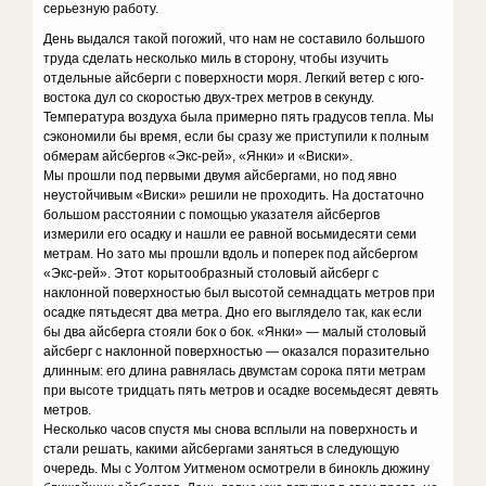
серьезную работу.
День выдался такой погожий, что нам не составило большого
труда сделать несколько миль в сторону, чтобы изучить
отдельные айсберги с поверхности моря. Легкий ветер с юго-
востока дул со скоростью двух-трех метров в секунду.
Температура воздуха была примерно пять градусов тепла. Мы
сэкономили бы время, если бы сразу же приступили к полным
обмерам айсбергов «Экс-рей», «Янки» и «Виски».
Мы прошли под первыми двумя айсбергами, но под явно
неустойчивым «Виски» решили не проходить. На достаточно
большом расстоянии с помощью указателя айсбергов
измерили его осадку и нашли ее равной восьмидесяти семи
метрам. Но зато мы прошли вдоль и поперек под айсбергом
«Экс-рей». Этот корытообразный столовый айсберг с
наклонной поверхностью был высотой семнадцать метров при
осадке пятьдесят два метра. Дно его выглядело так, как если
бы два айсберга стояли бок о бок. «Янки» — малый столовый
айсберг с наклонной поверхностью — оказался поразительно
длинным: его длина равнялась двумстам сорока пяти метрам
при высоте тридцать пять метров и осадке восемьдесят девять
метров.
Несколько часов спустя мы снова всплыли на поверхность и
стали решать, какими айсбергами заняться в следующую
очередь. Мы с Уолтом Уитменом осмотрели в бинокль дюжину