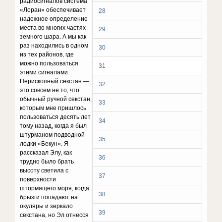
радиосигналов система
«Лоран» обеспечивает
28
надежное определение
места во многих частях
29
земного шара. А мы как
раз находились в одном
30
из тех районов, где
можно пользоваться
31
этими сигналами.
Перископный секстан —
32
это совсем не то, что
обычный ручной секстан,
33
которым мне пришлось
пользоваться десять лет
34
тому назад, когда я был
штурманом подводной
35
лодки «Бекун». Я
рассказал Элу, как
36
трудно было брать
высоту светила с
37
поверхности
штормящего моря, когда
38
брызги попадают на
окуляры и зеркало
39
секстана, но Эл отнесся