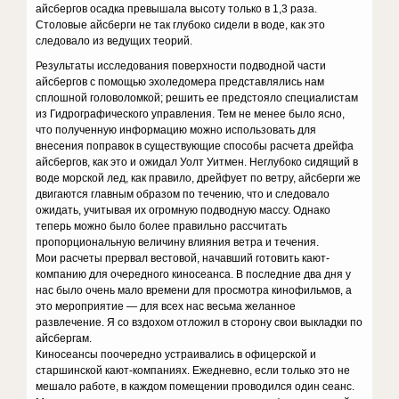
айсбергов осадка превышала высоту только в 1,3 раза.
Столовые айсберги не так глубоко сидели в воде, как это
следовало из ведущих теорий.
Результаты исследования поверхности подводной части
айсбергов с помощью эхоледомера представлялись нам
сплошной головоломкой; решить ее предстояло специалистам
из Гидрографического управления. Тем не менее было ясно,
что полученную информацию можно использовать для
внесения поправок в существующие способы расчета дрейфа
айсбергов, как это и ожидал Уолт Уитмен. Неглубоко сидящий в
воде морской лед, как правило, дрейфует по ветру, айсберги же
двигаются главным образом по течению, что и следовало
ожидать, учитывая их огромную подводную массу. Однако
теперь можно было более правильно рассчитать
пропорциональную величину влияния ветра и течения.
Мои расчеты прервал вестовой, начавший готовить кают-
компанию для очередного киносеанса. В последние два дня у
нас было очень мало времени для просмотра кинофильмов, а
это мероприятие — для всех нас весьма желанное
развлечение. Я со вздохом отложил в сторону свои выкладки по
айсбергам.
Киносеансы поочередно устраивались в офицерской и
старшинской кают-компаниях. Ежедневно, если только это не
мешало работе, в каждом помещении проводился один сеанс.