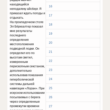
радара маячил
находящийся
16
неподалеку айсберг. Я
приказал ждать погоды и
17
отдыхать.
На прокладочном столе
18
Эл Бёркхалтер показал
мне результаты
19
последнего
определения
20
местоположения
подводной лодки. Он
21
определил его по
высотам светил,
22
измеренным
перископным секстаном,
23
дополнительно
использовав показания
24
гиперболической
системы дальней
25
навигации «Лоран». При
искусном использовании
посылаемых с берега
26
через определенные
промежутки времени
27