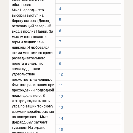
обстановке.
4
Мыс Шерард— это
высокий выступ на
5
берегу острова Девон,
отмечающий северный
6
вход в пролив Парри. За
мысом возвышаются
7
горы и ледник Кан-
нингхем. Я любовался
этими местами во время
8
разведывательного
полета и знал, что
9
экипажу доставит
удовольствие
10
посмотреть на ледник с
близкого расстояния при
11
прохождении подводной
лодки вдоль него. В
12
четыре двадцать пять
утра по вашингтонскому
13
времени корабль всплыл
на поверхность. Мыс
14
Шерард был затянут
туманом. На экране
15