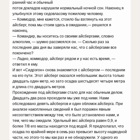
ранний час и обычный
поток докладов нарушили нормальный ночной сон. Наконец я
улыбнулся этому седовласому пожилому человеку.
— Коммодор, мне кажется, стоило бы взглянуть на этот
айсберг, пока мы стоим здесь в ожидании,— решился я
наконец.
— Командир, вы носитесь со своими айсбергами, словно
алкоголик, — шумно рассмеялся он. — Сколько раз за
последние два дня вы заверяли нас, что с айсбергами все
покончено?
— Ладно, коммодор, айсберг рядом и у нас есть время, —
ответил я ему.
И вот «Сидрэгон» снова знакомится с айсбергом — последним
на его пути. Этот айсберг оказался небольшим: высота только
двадцать один метр, но зато осадка шестьдесят четыре метра
и длина сто двадцать метров.
Прохождение под айсбергами стало для нас обычным делом.
Двадцать два раза проходили мы уже под ними. Нами
обследовано девять айсбергов и один обломок айсберга. При
анализе накопленных сведений я был поражен явным
несоответствием между тем, что было установлено нами, и
тем, чего мы ожидали. Удельный вес айсберга равен 0,9, и
более 7/8 его массы находится под водой. Я предполагал, что
осадка по крайней мере в семь раз превысит высоту надводной
части, но этого-то мы как раз и не обнаружили. У одного из