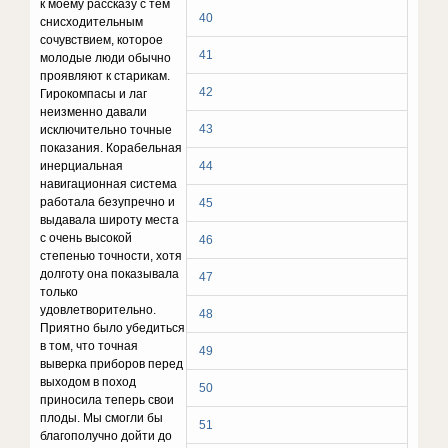
к моему рассказу с тем
40
снисходительным
сочувствием, которое
41
молодые люди обычно
проявляют к старикам.
42
Гирокомпасы и лаг
неизменно давали
43
исключительно точные
показания. Корабельная
инерциальная
44
навигационная система
работала безупречно и
45
выдавала широту места
с очень высокой
46
степенью точности, хотя
долготу она показывала
47
только
удовлетворительно.
48
Приятно было убедиться
в том, что точная
49
выверка приборов перед
выходом в поход
50
приносила теперь свои
плоды. Мы смогли бы
51
благополучно дойти до