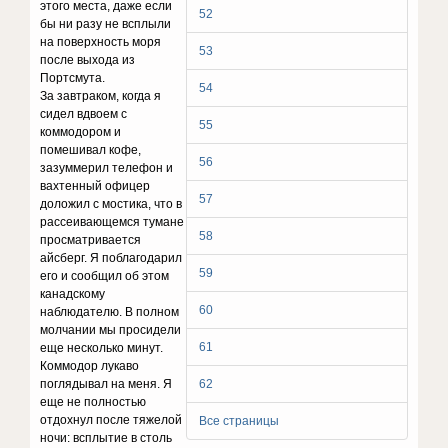
этого места, даже если
52
бы ни разу не всплыли
на поверхность моря
53
после выхода из
Портсмута.
54
За завтраком, когда я
сидел вдвоем с
55
коммодором и
помешивал кофе,
56
зазуммерил телефон и
вахтенный офицер
57
доложил с мостика, что в
рассеивающемся тумане
58
просматривается
айсберг. Я поблагодарил
59
его и сообщил об этом
канадскому
60
наблюдателю. В полном
молчании мы просидели
61
еще несколько минут.
Коммодор лукаво
поглядывал на меня. Я
62
еще не полностью
отдохнул после тяжелой
Все страницы
ночи: всплытие в столь