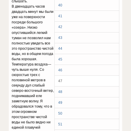
слышать.
40
В двенадцать часов
двадцать минут мы были
41
уже на поверхности
посреди большого
42
«озера». Низко
опустившийся легкий
43
туман не позволил нам
полностью увидеть все
это пространство чистой
44
воды, но в общем погода
была хорошая.
45
Температура воздуха—
чуть выше нуля. Со
46
скоростью трех с
половиной метров в
47
секунду дул слабый
северо-восточный ветер,
48
поднимавший еле
заметную волну. Я
49
обрадовался тому, что в
этом огромном
50
пространстве чистой
воды не было видно ни
51
единой плавучей