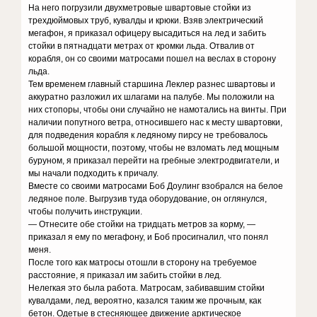
На него погрузили двухметровые швартовые стойки из
трехдюймовых труб, кувалды и крюки. Взяв электрический
мегафон, я приказал офицеру высадиться на лед и забить
стойки в пятнадцати метрах от кромки льда. Отвалив от
корабля, он со своими матросами пошел на веслах в сторону
льда.
Тем временем главный старшина Леклер разнес швартовы и
аккуратно разложил их шлагами на палубе. Мы положили на
них стопоры, чтобы они случайно не намотались на винты. При
наличии попутного ветра, относившего нас к месту швартовки,
для подведения корабля к ледяному пирсу не требовалось
большой мощности, поэтому, чтобы не взломать лед мощным
буруном, я приказал перейти на гребные электродвигатели, и
мы начали подходить к причалу.
Вместе со своими матросами Боб Доулинг взобрался на белое
ледяное поле. Выгрузив туда оборудование, он оглянулся,
чтобы получить инструкции.
— Отнесите обе стойки на тридцать метров за корму, —
приказал я ему по мегафону, и Боб просигналил, что понял
меня.
После того как матросы отошли в сторону на требуемое
расстояние, я приказал им забить стойки в лед.
Нелегкая это была работа. Матросам, забивавшим стойки
кувалдами, лед, вероятно, казался таким же прочным, как
бетон. Одетые в стесняющее движение арктическое