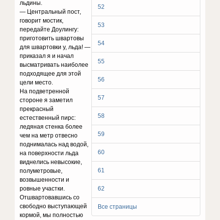
льдины.
52
— Центральный пост,
говорит мостик,
53
передайте Доулингу:
приготовить швартовы
54
для швартовки у, льда! —
приказал я и начал
55
высматривать наиболее
подходящее для этой
56
цели место.
На подветренной
57
стороне я заметил
прекрасный
58
естественный пирс:
ледяная стенка более
59
чем на метр отвесно
поднималась над водой,
60
на поверхности льда
виднелись невысокие,
61
полуметровые,
возвышенности и
ровные участки.
62
Отшвартовавшись со
свободно выступающей
Все страницы
кормой, мы полностью