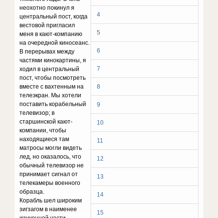
неохотно покинул я
4
центральный пост, когда
вестовой пригласил
5
меня в кают-компанию
на очередной киносеанс.
6
В перерывах между
частями кинокартины, я
7
ходил в центральный
пост, чтобы посмотреть
вместе с вахтенным на
8
телеэкран. Мы хотели
поставить корабельный
9
телевизор; в
старшинской кают-
10
компании, чтобы
находящиеся там
11
матросы могли видеть
лед, но оказалось, что
12
обычный телевизор не
принимает сигнал от
13
телекамеры военного
образца.
14
Корабль шел широким
зигзагом в наименее
15