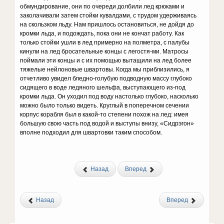
обмундирование, они по очереди долбили лед крюками и
заколачивали затем стойки кувалдами, с трудом удерживаясь
на скользком льду. Нам пришлось остановиться, не дойдя до
кромки льда, и подождать, пока они не кончат работу. Как
только стойки ушли в лед примерно на полметра, с палубы
кинули на лед бросательные концы с легостя-ми. Матросы
поймали эти концы и с их помощью вытащили на лед более
тяжелые нейлоновые швартовы. Когда мы приблизились, я
отчетливо увидел бледно-голубую подводную массу глубоко
сидящего в воде ледяного шельфа, выступающего из-под
кромки льда. Он уходил под воду настолько глубоко, насколько
можно было только видеть. Круглый в поперечном сечении
корпус корабля был в какой-то степени похож на лед: имея
большую свою часть под водой и выступы внизу, «Сидрэгон»
вполне подходил для швартовки таким способом.
Назад
Вперед
Назад
Вперед