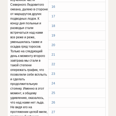
изученной части
Северного Ледовитого
16
океана, далеко в стороне
от маршрутов других
17
подводных лодок. К
концу дня полыньи и
18
разводья стали
встречаться над нами
19
все реже и реже,
уменьшилась также и
20
осадка гряд торосов.
Только на следующий
21
день к моменту второго
завтрака мы стали в
22
такой степени
опережать график, что
23
позволили себе всплыть
и сделать
24
продолжительную
стоянку. Именно в этот
25
момент, к общему
удивлению, оказалось,
что над нами нет льда.
26
Не видя его на
протяжении целой мили,
27