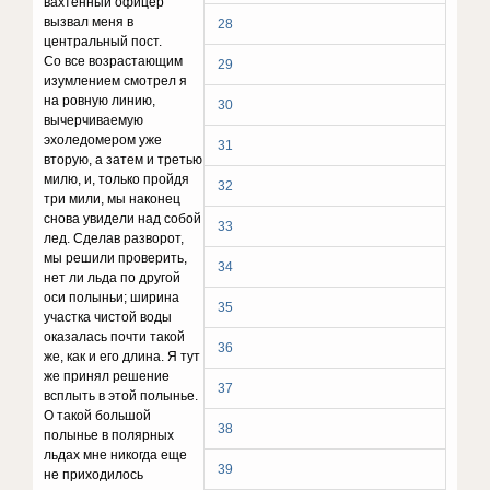
вахтенный офицер
вызвал меня в
28
центральный пост.
Со все возрастающим
29
изумлением смотрел я
на ровную линию,
30
вычерчиваемую
эхоледомером уже
31
вторую, а затем и третью
милю, и, только пройдя
32
три мили, мы наконец
снова увидели над собой
33
лед. Сделав разворот,
мы решили проверить,
34
нет ли льда по другой
оси полыньи; ширина
35
участка чистой воды
оказалась почти такой
36
же, как и его длина. Я тут
же принял решение
37
всплыть в этой полынье.
О такой большой
38
полынье в полярных
льдах мне никогда еще
39
не приходилось