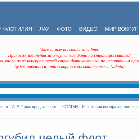
Я ФЛОТИЛИЯ
ЛАУ
ФОТО
ВИДЕО
МИР ВОКРУГ
Уважаемые посетители сайта!
Приносим извинения за отсутствие фото на страницах статей!
оизошло из-за неисправностей сайта фотохостинга, по непонятным прич
Будем надеяться, что вскоре всё восстановится... (admin)
сного
/
А. Е. Тарас представляет...
/
СТАТЬИ
/
Из истории императорского и с
погубил целый флот