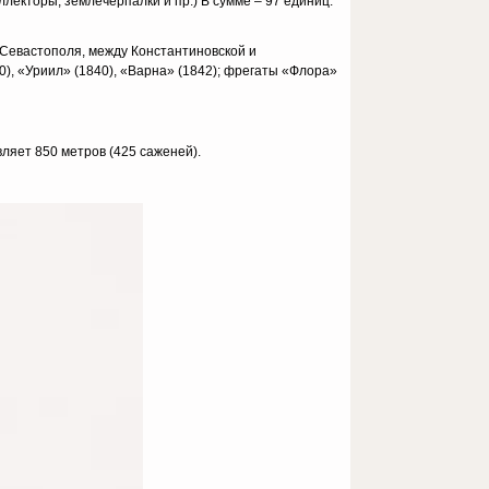
ллекторы, землечерпалки и пр.) В сумме – 97 единиц.
ту Севастополя, между Константиновской и
), «Уриил» (1840), «Варна» (1842); фрегаты «Флора»
ляет 850 метров (425 саженей).