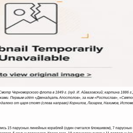
Смотр Черноморского флота в 1849 г. (худ. И. Айвазовский; картина 1886 г.)
ками. Первым идёт «Двенадцать Апостолов», за ним «Ростислав», «Святос
далеко от царя стоят (слева направо) Корнилов, Лазарев, Нахимов, Истом
ись 15 парусных линейных кораблей (один считался блокшивом), 7 парусных ф