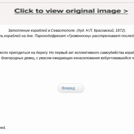
Затопление кораблей в Севастополе. (Худ. Н.П. Красовский, 1872).
ть кораблей на дне. Пароходофрегат «Громоносец» расстреливает послед
гло пригодиться на берегу. Но первый акт коллективного самоубийства кора
а благородных девиц, с ужасом ожидающих изнасилования взбунтовавшейся 
Вперед
ved.