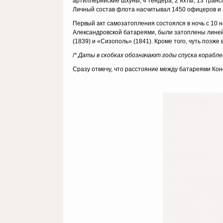
артиллерийские шхуны, 4 тендера, 2 яхты, 13 трансп
Личный состав флота насчитывал 1450 офицеров и 
Первый акт самозатопления состоялся в ночь с 10 на
Александровской батареями, были затоплены линейн
(1839) и «Сизополь» (1841). Кроме того, чуть позже
/
* Даты в скобках обозначают годы спуска корабле
Сразу отмечу, что расстояние между батареями Кон