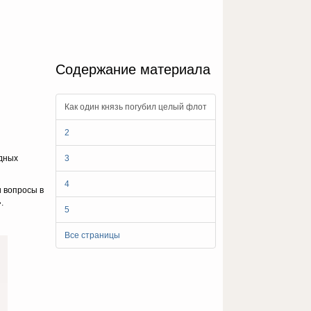
Содержание материала
Как один князь погубил целый флот
2
адных
3
4
и вопросы в
».
5
Все страницы