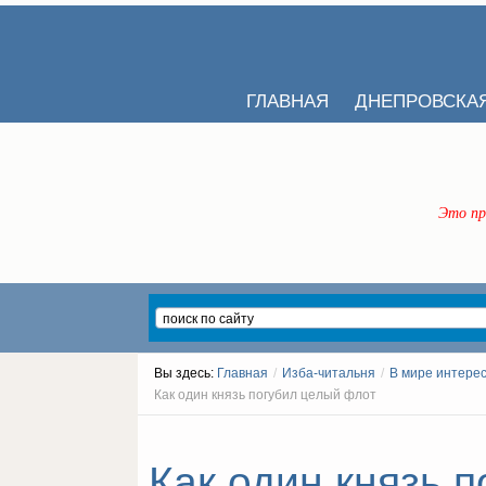
ГЛАВНАЯ
ДНЕПРОВСКА
Это пр
Вы здесь:
Главная
/
Изба-читальня
/
В мире интере
Как один князь погубил целый флот
Как один князь 