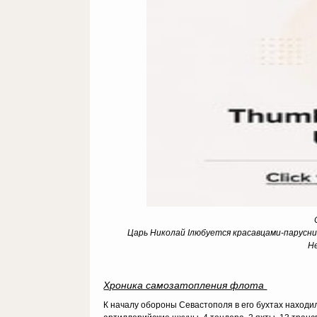
Царь Николай Iлюбуется красавцами-парусни
Не
Хроника самозатопления флота
К началу обороны Севастополя в его бухтах находил