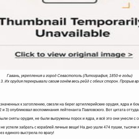
Гавань, укрепления и город Севастополь (Литография, 1850-е годы)
 3. Их орудия перекрывали своим огнём весь рейд с обеих сторон. Прорыв в
назначенных к затоплению, свезли на берег артиллерийские орудия, ядра и б
2 и 3) опубликовал воспоминания лейтенанта Павловского. Вот цитата оттуда
были сняты орудия, не были выгружены порох и ядра, и всё это они унесли с 
не успели забрать с кораблей личные вещи! На дно ушли 474 пушки, тысячи я
ез единого выстрела по врагу!