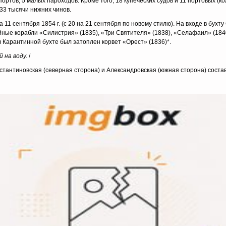
ортов, 5 малых пароходов. Кроме того, 18 купеческих судов и 11 портовых (ко
33 тысячи нижних чинов.
 11 сентября 1854 г. (с 20 на 21 сентября по новому стилю). На входе в бух
ые корабли «Силистрия» (1835), «Три Святителя» (1838), «Селафаил» (1840
 в Карантинной бухте был затоплен корвет «Орест» (1836)*.
й на воду.
/
стантиновская (северная сторона) и Александровская (южная сторона) состав