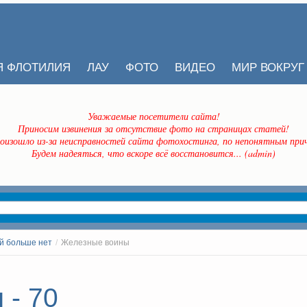
Я ФЛОТИЛИЯ
ЛАУ
ФОТО
ВИДЕО
МИР ВОКРУГ
Уважаемые посетители сайта!
Приносим извинения за отсутствие фото на страницах статей!
оизошло из-за неисправностей сайта фотохостинга, по непонятным прич
Будем надеяться, что вскоре всё восстановится... (admin)
й больше нет
/
Железные воины
 - 70