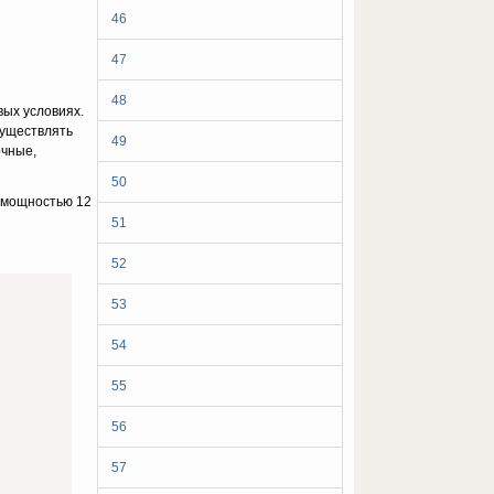
46
47
48
вых условиях.
существлять
49
очные,
50
р мощностью 12
51
52
53
54
55
56
57