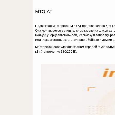
МТО-АТ
Подвижная мастерская МТО-АТ предназначена для тех
Она монтируется в специальном кузове на шасси авт
мойку и уборку автомобилей, их смазку и заправку, р
медницко-жестяницкие, столярно-обойные и другие р
Мастерская оборудована краном-стрелой грузоподъем
кВт (напряжение 380/220 В).