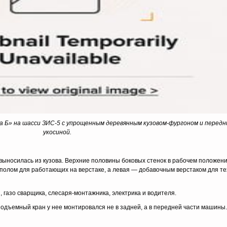
а Б» на шасси ЗИС-5 с упрощенным деревянным кузовом-фургоном и передн
укосиной.
выносилась из кузова. Верхние половины боковых стенок в рабочем положен
полом для работающих на верстаке, а левая — добавочным верстаком для тех
, газо сварщика, слесаря-монтажника, электрика и водителя.
одъемный кран у нее монтировался не в задней, а в передней части машины.