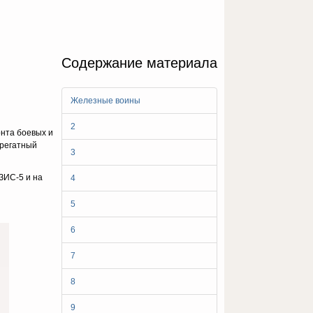
Содержание материала
Железные воины
2
онта боевых и
грегатный
3
ЗИС-5 и на
4
5
6
7
8
9