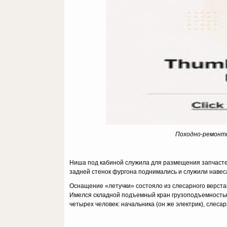
Походно-ремонтн
Ниша под кабиной служила для размещения запчасте
задней стенок фургона поднимались и служили навес
Оснащение «летучки» состояло из слесарного верстак
Имелся складной подъемный кран грузоподъемностью 0
четырех человек: начальника (он же электрик), слеса