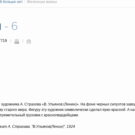
й больше нет
/
Железные воины
- 6
7719
 художника А. Страхова «В. Ульянов (Ленин)». На фоне черных силуэтов заво
 старого мира. Фигуру эту художник символически сделал ярко-красной. А на
стремительный грузовик с красногвардейцами.
кат А. Страхава. "В.Ульянов(Ленин)". 1924