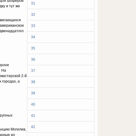
. Для шоферов
31
ку и тут же
32
адвигающихся
 американское
33
 двенадцатого
34
35
36
ороне
. На
37
мастерской 2-й
 городах, а
38
39
40
крупных
41
42
анцию Могилев,
анные из