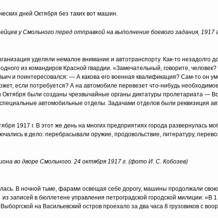
ческих дней Октября без таких вот машин.
ейцев у Смольного перед отправкой на выполнение боевого задания, 1917 
рганизация уделяли немалое внимание и автотранспорту. Как-то незадолго д
 одного из командиров Красной гвардии. «Замечательный, говорите, человек?
ч и поинтересовался: — А какова его военная квалификация? Сам-то он ум
ожет, если потребуется? А на автомобиле перевезет что-нибудь необходимое
ни Октября были созданы чрезвычайные органы диктатуры пролетариата — В
и специальные автомобильные отделы. Задачами отделов были реквизиция ав
ября 1917 г. В этот же день на многих предприятиях города развернулась м
чались в дело: перебрасывали оружие, продовольствие, литературу, перево
а во дворе Смольного. 24 октября 1917 г. (фото И. С. Кобозев)
лась. В ночной тьме, фарами освещая себе дорогу, машины продолжали свою 
из записей в бюллетене управления петроградской городской милиции: «В 1 
с Выборгской на Васильевский остров проехало за два часа 8 грузовиков с во