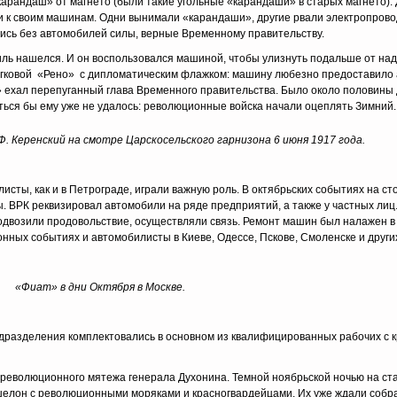
карандаш» от магнето (были такие угольные «карандаши» в старых магнето)
и к своим машинам. Одни вынимали «карандаши», другие рвали электропровод
лись без автомобилей силы, верные Временному правительству.
обиль нашелся. И он воспользовался машиной, чтобы улизнуть подальше от н
легковой «Рено» с дипломатическим флажком: машину любезно предоставило
» ехал перепуганный глава Временного правительства. Было около половины
ыться бы ему уже не удалось: революционные войска начали оцеплять Зимний.
. Керенский на смотре Царскосельского гарнизона 6 июня 1917 года.
исты, как и в Петрограде, играли важную роль. В октябрьских событиях на ст
. ВРК реквизировал автомобили на ряде предприятий, а также у частных лиц
двозили продовольствие, осуществляли связь. Ремонт машин был налажен в 
нных событиях и автомобилисты в Киеве, Одессе, Пскове, Смоленске и других
«Фиат» в дни Октября в Москве.
одразделения комплектовались в основном из квалифицированных рабочих с 
революционного мятежа генерала Духонина. Темной ноябрьской ночью на ст
эшелон с революционными моряками и красногвардейцами. Их уже ждали собр