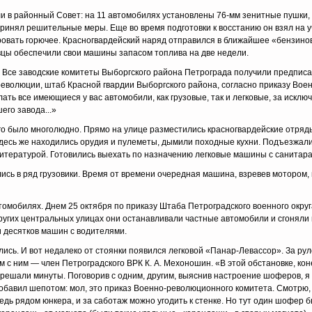
ли в районный Совет: на 11 автомобилях установлены 76-мм зенитные пушки
принял решительные меры. Еще во время подготовки к восстанию он взял на у
ировать горючее. Красногвардейский наряд отправился в ближайшее «бензин
овцы обеспечили свои машины запасом топлива на две недели.
 Все заводские комитеты Выборгского района Петрограда получили предписа
еволюции, штаб Красной гвардии Выборгского района, согласно приказу Вое
ть все имеющиеся у вас автомобили, как грузовые, так и легковые, за искл
его завода...»
о было многолюдно. Прямо на улице разместились красногвардейские отряд
десь же находились орудия и пулеметы, дымили походные кухни. Подъезжал
итературой. Готовились выехать по назначению легковые машины с санитарам
ись в ряд грузовики. Время от времени очередная машина, взревев мотором,
омобилях. Днем 25 октября по приказу Штаба Петроградского военного округ
ругих центральных улицах они останавливали частные автомобили и сгоняли 
 десятков машин с водителями.
ись. И вот недалеко от стоянки появился легковой «Панар-Левассор». За рул
 с ним — член Петроградского ВРК К. А. Мехоношин. «В этой обстановке, кон
решали минуты. Поговорив с одним, другим, выяснив настроение шоферов, я
добавил шепотом: мол, это приказ Военно-революционного комитета. Смотрю,
Ведь рядом юнкера, и за саботаж можно угодить к стенке. Но тут один шофер 