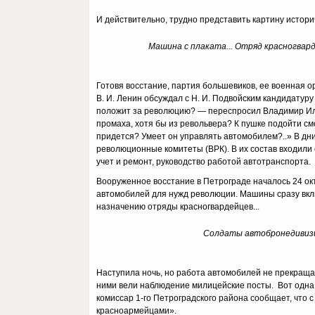
И действительно, трудно представить картину истори
Машина с плаката... Отряд красногвард
Готовя восстание, партия большевиков, ее военная о
В. И. Ленин обсуждал с Н. И. Подвойским кандидатуру
положит за революцию? — переспросил Владимир Ильи
промаха, хотя бы из револьвера? К пушке подойти см
придется? Умеет он управлять автомобилем?..» В д
революционные комитеты (ВРК). В их состав входил
учет и ремонт, руководство работой автотранспорта.
Вооруженное восстание в Петрограде началось 24 окт
автомобилей для нужд революции. Машины сразу вклю
назначению отряды красногвардейцев...
Солдаты автобронедивизион
Наступила ночь, но работа автомобилей не прекраща
ними вели наблюдение милицейские посты. Вот одна 
комиссар 1-го Петроградского района сообщает, что 
красноармейцами».