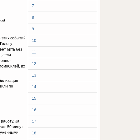
7
8
год
9
о этих событий
10
 Голову
еет бить без
11
, если
оенно-
12
томобилей, их
13
обилизация
зили по
14
15
16
работу. За
17
час 50 минут
оруженными
18