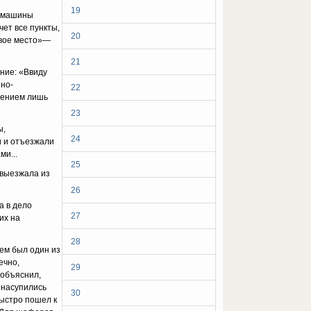
19
, машины
чет все пункты,
20
овое место»—
21
ние: «Ввиду
нно-
22
ючением лишь
23
ы,
24
и и отъезжали
и...
25
 выезжала из
26
а в дело
27
их на
28
ем был один из
ечно,
29
 объяснил,
 насупились
30
быстро пошел к