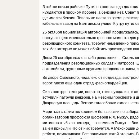
Этой же ночью рабочие Путиловского завода доложи
нуждаются в пробном пробеге, а бензина нет. Совет 
где имелся бензин. Теперь же настало время реквиз
кабельный завод на Балтийской улице. К утру путил
25 октября мобилизация автомобилей продолжалась.
наступающего исключительно грозного момента для р
революционного комитета, требует немедленно присла
тех, без которых не может обойтись производство ваш
Днем 25 октября возле штаба революции — Смольног
подразделения революционных солдат и матросов. З
автомобили, груженные оружием, продовольствием, л
Во дворе Смольного, недалеко от подъезда, выстроил
ворот, увозя еще один отряд красногвардейцев.
Силы контрреволюции, понятно, тоже нуждались в авт
вступили патрули юнкеров. На Невском проспекте и д
Дворцовую площадь. Вскоре там собрали около шести
Мириться с таким положением большевики не собирал
организаторов профсоюза шоферов Р. X. Рыжук, рядом
митинговать было некогда,— вспоминал Рыжук.— Все 
зачем прибыл и что от них требуется. А Мехоношин 
ребята, помалкивают. Все понимали, какой это риск. 