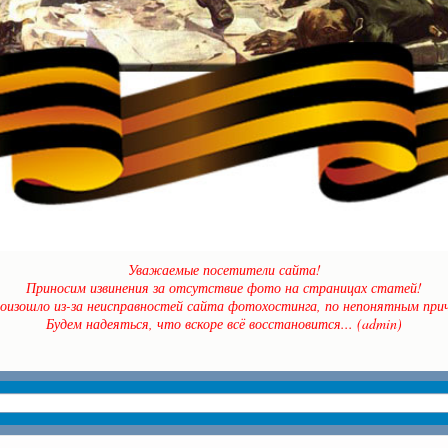
Уважаемые посетители сайта!
Приносим извинения за отсутствие фото на страницах статей!
оизошло из-за неисправностей сайта фотохостинга, по непонятным прич
Будем надеяться, что вскоре всё восстановится... (admin)