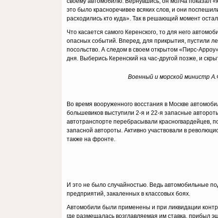
своему автомобилю. Вернувшись, он молча показал «
это было красноречивее всяких слов, и они поспешил
расходились кто куда». Так в решающий момент оста
Что касается самого Керенского, то для него автом
опасных событий. Вперед, для прикрытия, пустили 
посольство. А следом в своем открытом «Пирс-Арроу
дня. Выберись Керенский на час-другой позже, и скр
Военный и морской министр А.Ф
Во время вооруженного восстания в Москве автомобил
большевиков выступили 2-я и 22-я запасные автороты
автотранспорте перебрасывали красногвардейцев, по
запасной автороты. Активно участвовали в революцио
также на фронте.
И это не было случайностью. Ведь автомобильные п
предприятий, закаленных в классовых боях.
Автомобили были применены и при ликвидации контр
где размещалась возглавляемая им ставка, прибыл 