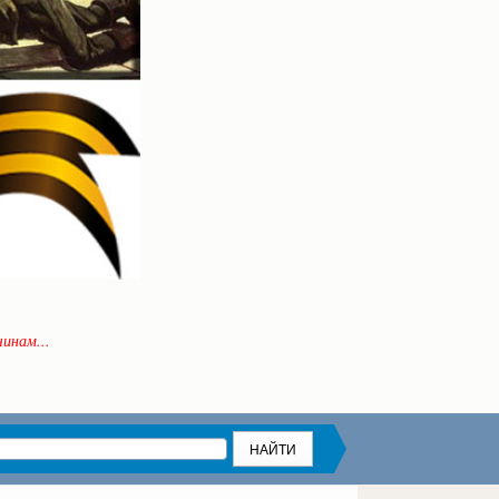
инам...