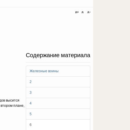
Содержание материала
Железные воины
2
3
дов высится
4
 втором плане,
5
6