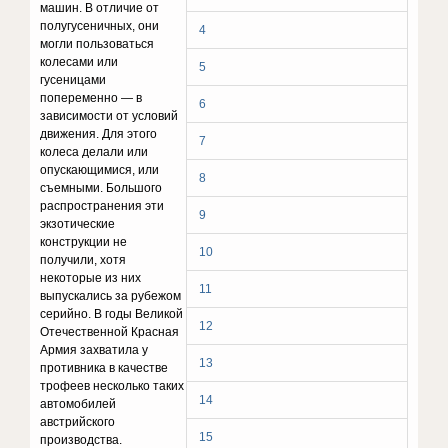
машин. В отличие от
полугусеничных, они
4
могли пользоваться
колесами или
5
гусеницами
попеременно — в
6
зависимости от условий
движения. Для этого
7
колеса делали или
опускающимися, или
8
съемными. Большого
распространения эти
9
экзотические
конструкции не
10
получили, хотя
некоторые из них
11
выпускались за рубежом
серийно. В годы Великой
12
Отечественной Красная
Армия захватила у
13
противника в качестве
трофеев несколько таких
14
автомобилей
австрийского
15
производства.