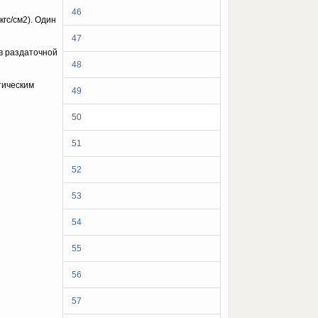
46
гс/см2). Один
47
 в раздаточной
48
тическим
49
50
51
52
53
54
55
56
57