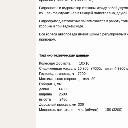
прицепа (такие же, как на тягаче).
Гидронасос и гидромотор связаны между собой двумя 
из шлангов служит нагнетающей магистралью, другой
Гидропривод автоматически включается в работу толь
коробке и при заднем ходе.
Все колеса автопоезда имеют шины с регулируемым н
приводом.
Тактико-технические данные
Колесная формула 10X10
Снаряженная масса, кг 10 800 (7000кг тягач -)-3800 
Грузоподъемность, кг 7200
Максимальная скорость, км/ч 80
Габариты, мм:
длина 14080
ширина 2500
высота 2480
Дорожный просвет, мм 330
Мощность двигателя, л. с. (об/мин) 150 (3200)