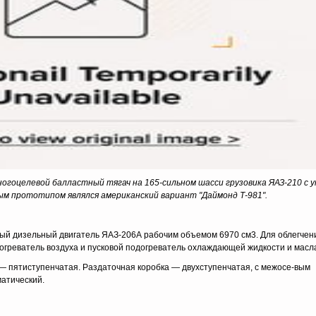
многоцелевой балластный тягач на 165-сильном шасси грузовика ЯАЗ-210 с 
мым прототипом являлся американский вариант "Даймонд Т-981".
й дизельный двигатель ЯАЗ-206А рабочим объемом 6970 см3. Для облегчени
греватель воздуха и пусковой подогреватель охлаждающей жидкости и масл
— пятиступенчатая. Раздаточная коробка — двухступенчатая, с межосе-вым
атический.