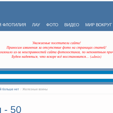
Я ФЛОТИЛИЯ
ЛАУ
ФОТО
ВИДЕО
МИР ВОКРУГ
Уважаемые посетители сайта!
Приносим извинения за отсутствие фото на страницах статей!
оизошло из-за неисправностей сайта фотохостинга, по непонятным прич
Будем надеяться, что вскоре всё восстановится... (admin)
й больше нет
/
Железные воины
 - 50