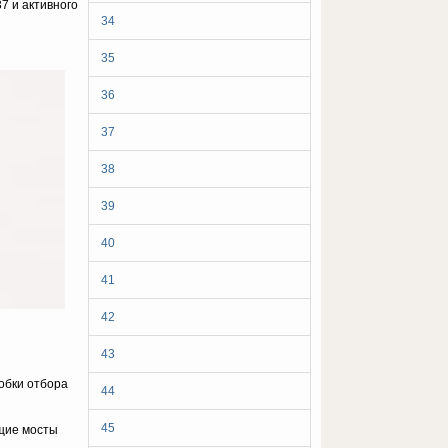
7 и активного
34
35
36
37
38
39
40
41
42
43
обки отбора
44
45
ущие мосты