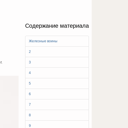
Содержание материала
Железные воины
2
г.
3
4
5
6
7
8
9