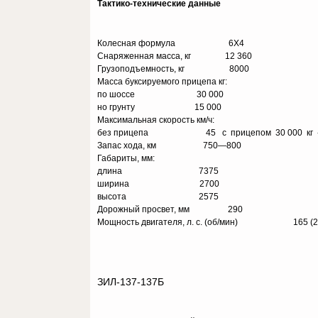
Тактико-технические данные
Колесная формула 6X4
Снаряженная масса, кг 12 360
Грузоподъемность, кг 8000
Масса буксируемого прицепа кг:
по шоссе 30 000
но грунту 15 000
Максимальная скорость км/ч:
без прицепа 45 с прицепом 30 000 кг 
Запас хода, км 750—800
Габариты, мм:
длина 7375
ширина 2700
высота 2575
Дорожный просвет, мм 290
Мощность двигателя, л. с. (об/мин) 165 (2
ЗИЛ-137-137Б