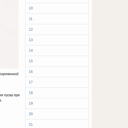
10
11
12
13
14
15
16
укороченной
17
18
я пуска при
а.
19
20
21