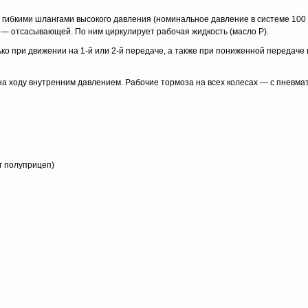
гибкими шлангами высокого давления (номинальное давление в системе 100 к
 — отсасывающей. По ним циркулирует рабочая жидкость (масло Р).
ко при движении на 1-й или 2-й передаче, а также при пониженной передаче
а ходу внутренним давлением. Рабочие тормоза на всех колесах — с пневма
кг полуприцеп)