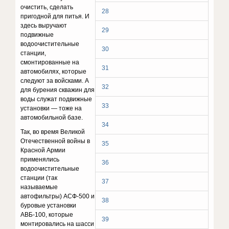
очистить, сделать
28
пригодной для питья. И
здесь выручают
29
подвижные
водоочистительные
30
станции,
смонтированные на
31
автомобилях, которые
следуют за войсками. А
32
для бурения скважин для
воды служат подвижные
33
установки — тоже на
автомобильной базе.
34
Так, во время Великой
Отечественной войны в
35
Красной Армии
применялись
36
водоочистительные
станции (так
37
называемые
автофильтры) АСФ-500 и
38
буровые установки
АВБ-100, которые
39
монтировались на шасси