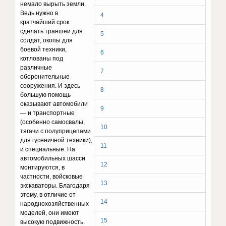
немало вырыть земли.
Ведь нужно в
4
кратчайший срок
сделать траншеи для
5
солдат, окопы для
боевой техники,
6
котлованы под
различные
7
оборонительные
сооружения. И здесь
8
большую помощь
оказывают автомобили
9
— и транспортные
(особенно самосвалы,
10
тягачи с полуприцепами
для гусеничной техники),
11
и специальные. На
автомобильных шасси
12
монтируются, в
частности, войсковые
13
экскаваторы. Благодаря
этому, в отличие от
14
народнохозяйственных
моделей, они имеют
15
высокую подвижность.