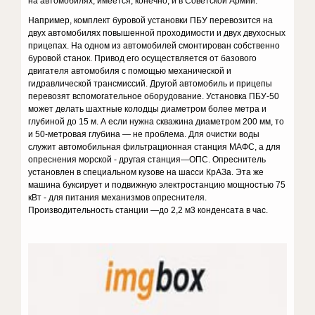
на автомобилях, имеется, конечно, и в Советской Армии.
Например, комплект буровой установки ПБУ перевозится на
двух автомобилях повышенной проходимости и двух двухосных
прицепах. На одном из автомобилей смонтирован собственно
буровой станок. Привод его осуществляется от базового
двигателя автомобиля с помощью механической и
гидравлической трансмиссий. Другой автомобиль и прицепы
перевозят вспомогательное оборудование. Установка ПБУ-50
может делать шахтные колодцы диаметром более метра и
глубиной до 15 м. А если нужна скважина диаметром 200 мм, то
и 50-метровая глубина — не проблема. Для очистки воды
служит автомобильная фильтрационная станция МАФС, а для
опреснения морской - другая станция—ОПС. Опреснитель
установлен в специальном кузове на шасси КрАЗа. Эта же
машина буксирует и подвижную электростанцию мощностью 75
кВт - для питания механизмов опреснителя.
Производительность станции —до 2,2 м3 конденсата в час.