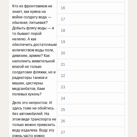
Кто из фронтовиков не
16
знает, как нужна на
войне солдату вода —
17
обычная, питьевая?
Добыть флягу воды — и
18
то бывает порой
нелегко. А как
19
обеспечить достаточным
количеством воды полк,
20
дивизию, армию? Как
наполнить живительной
21
влагой не только
солдатские фляжки, но и
22
радиаторы танков и
машин, цистерны
23
медсанбатов, баки
полевых кухонь?
24
Дело это непростое. И
здесь тоже не обойтись
25
без автомобилей. На
этом виде транспорта не
26
только можно привозить
воду издалека. Воду эту
27
очень часто нужно