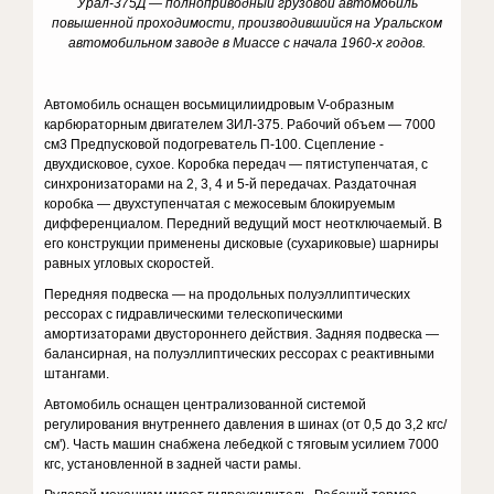
Урал-375Д — полноприводный грузовой автомобиль
повышенной проходимости, производившийся на Уральском
автомобильном заводе в Миассе с начала 1960-х годов.
Автомобиль оснащен восьмицилиидровым V-образным
карбюраторным двигателем ЗИЛ-375. Рабочий объем — 7000
см3 Предпусковой подогреватель П-100. Сцепление -
двухдисковое, сухое. Коробка передач — пятиступенчатая, с
синхронизаторами на 2, 3, 4 и 5-й передачах. Раздаточная
коробка — двухступенчатая с межосевым блокируемым
дифференциалом. Передний ведущий мост неотключаемый. В
его конструкции применены дисковые (сухариковые) шарниры
равных угловых скоростей.
Передняя подвеска — на продольных полуэллиптических
рессорах с гидравлическими телескопическими
амортизаторами двустороннего действия. Задняя подвеска —
балансирная, на полуэллиптических рессорах с реактивными
штангами.
Автомобиль оснащен централизованной системой
регулирования внутреннего давления в шинах (от 0,5 до 3,2 кгс/
см'). Часть машин снабжена лебедкой с тяговым усилием 7000
кгс, установленной в задней части рамы.