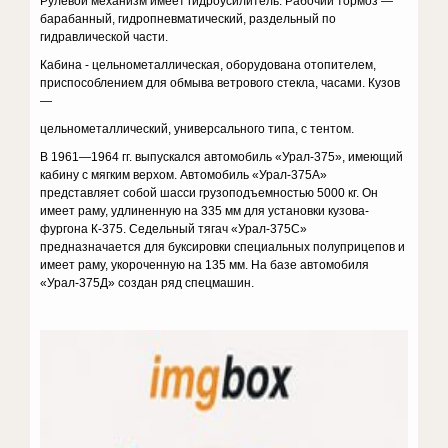
Рулевой механизм имеет гидроусилитель. Рабочий тормоз —
барабанный, гидропневматический, раздельный по
гидравлической части.
Кабина - цельнометаллическая, оборудована отопителем,
приспособлением для обмыва ветрового стекла, часами. Кузов
—
цельнометаллический, универсального типа, с тентом.
В 1961—1964 гг. выпускался автомобиль «Урал-375», имеющий
кабину с мягким верхом. Автомобиль «Урал-375А»
представляет собой шасси грузоподъемностью 5000 кг. Он
имеет раму, удлиненную на 335 мм для установки кузова-
фургона К-375. Седельный тягач «Урал-375С»
предназначается для буксировки специальных полуприцепов и
имеет раму, укороченную на 135 мм. На базе автомобиля
«Урал-375Д» создан ряд спецмашин.