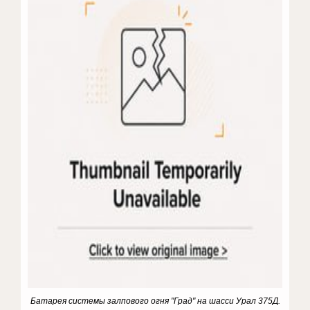
Батарея системы залпового огня "Град" на шасси Урал 375Д.