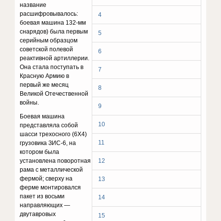
название
расшифровывалось:
4
боевая машина 132-мм
снарядов) была первым
5
серийным образцом
советской полевой
6
реактивной артиллерии.
Она стала поступать в
7
Красную Армию в
первый же месяц
8
Великой Отечественной
войны.
9
Боевая машина
10
представляла собой
шасси трехосного (6X4)
11
грузовика ЗИС-6, на
котором была
установлена поворотная
12
рама с металлической
фермой; сверху на
13
ферме монтировался
пакет из восьми
14
направляющих —
двутавровых
15