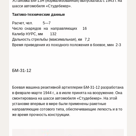
Установка БМ-13Н (нормализованная) выпускалась с 1943 г. на
шасси автомобиля «Студебекер».
Тактико-технические данные
Расчет, чел. 5—7
Число снарядов на направляющих 16
Калибр НУРС, мм 132
Дальность стрельбы (максимальная), км 7,2
Время приведения из походного положения в боевое, мин 2-3
БМ-31-12
Боевая машина реактивной артиллерии БМ-31-12 разработана
в феврале-марте 1944 г., а в июле принята на вооружение. Она
смонтирована на шасси автомобиля «Студебекер». На этой
установке впервые в мире были применены ракетные
направляющие сотового типа, обеспечивающие легкость и в то
же время прочность конструкции.