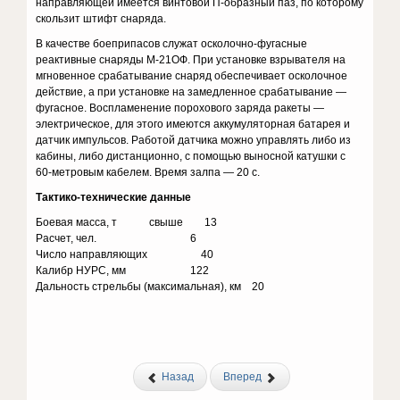
направляющей имеется винтовой П-образный паз, по которому
скользит штифт снаряда.
В качестве боеприпасов служат осколочно-фугасные
реактивные снаряды М-21ОФ. При установке взрывателя на
мгновенное срабатывание снаряд обеспечивает осколочное
действие, а при установке на замедленное срабатывание —
фугасное. Воспламенение порохового заряда ракеты —
электрическое, для этого имеются аккумуляторная батарея и
датчик импульсов. Работой датчика можно управлять либо из
кабины, либо дистанционно, с помощью выносной катушки с
60-метровым кабелем. Время залпа — 20 с.
Тактико-технические данные
Боевая масса, т свыше 13
Расчет, чел. 6
Число направляющих 40
Калибр НУРС, мм 122
Дальность стрельбы (максимальная), км 20
Назад
Вперед