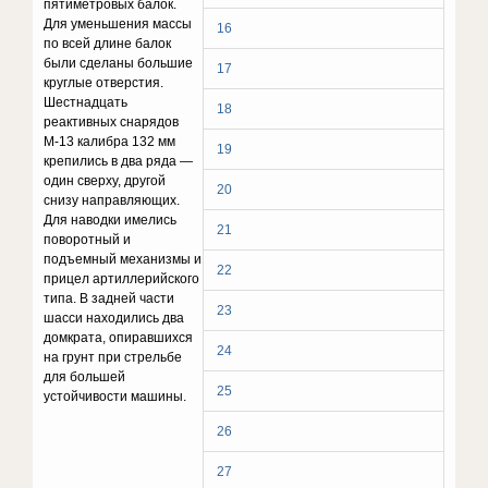
пятиметровых балок.
Для уменьшения массы
16
по всей длине балок
были сделаны большие
17
круглые отверстия.
Шестнадцать
18
реактивных снарядов
М-13 калибра 132 мм
19
крепились в два ряда —
один сверху, другой
20
снизу направляющих.
Для наводки имелись
21
поворотный и
подъемный механизмы и
22
прицел артиллерийского
типа. В задней части
23
шасси находились два
домкрата, опиравшихся
24
на грунт при стрельбе
для большей
25
устойчивости машины.
26
27