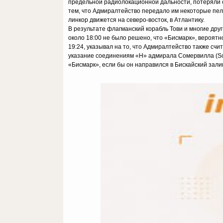
предельной радиолокационной дальности, потеряли с
тем, что Адмиралтейство передало им некоторые пеле
линкор движется на северо-восток, в Атлантику.
В результате флагманский корабль Тови и многие дру
около 18:00 не было решено, что «Бисмарк», вероятно
19:24, указывал на то, что Адмиралтейство также счит
указание соединениям «H» адмирала Сомервилла (Some
«Бисмарк», если бы он направился в Бискайский зал