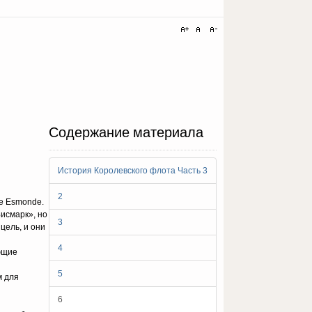
Содержание материала
История Королевского флота Часть 3
2
ne Esmonde.
Бисмарк», но
3
цель, и они
4
ющие
5
м для
6