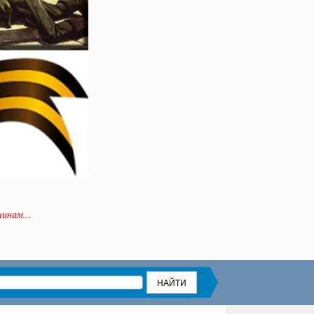
инам...