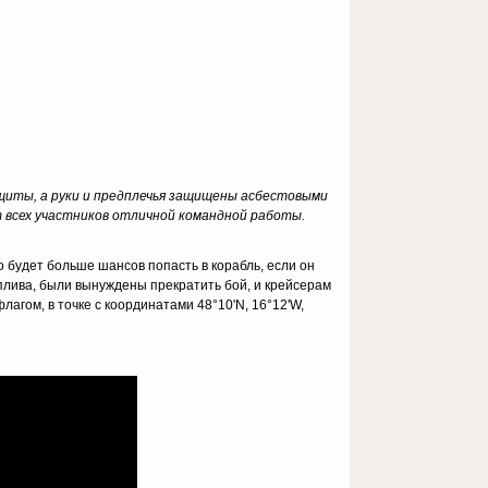
щиты, а руки и предплечья защищены асбестовыми
 всех участников отличной командной работы.
 будет больше шансов попасть в корабль, если он
плива, были вынуждены прекратить бой, и крейсерам
лагом, в точке с координатами 48°10'N, 16°12'W,