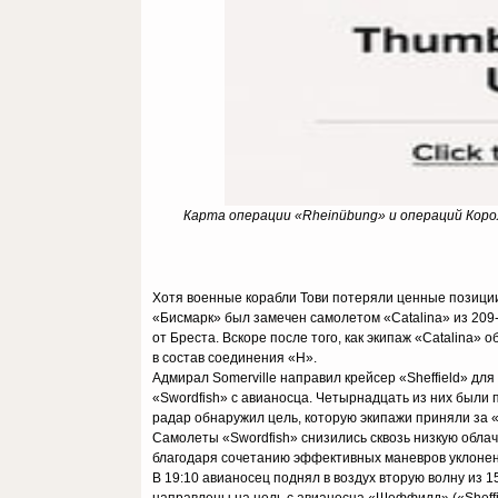
Карта операции «Rheinübung» и операций Коро
Хотя военные корабли Тови потеряли ценные позиции 
«Бисмарк» был замечен самолетом «Catalina» из 209-
от Бреста. Вскоре после того, как экипаж «Catalina»
в состав соединения «H».
Адмирал Somerville направил крейсер «Sheffield» дл
«Swordfish» с авианосца. Четырнадцать из них были п
радар обнаружил цель, которую экипажи приняли за «Б
Самолеты «Swordfish» снизились сквозь низкую облач
благодаря сочетанию эффективных маневров уклонени
В 19:10 авианосец поднял в воздух вторую волну из 1