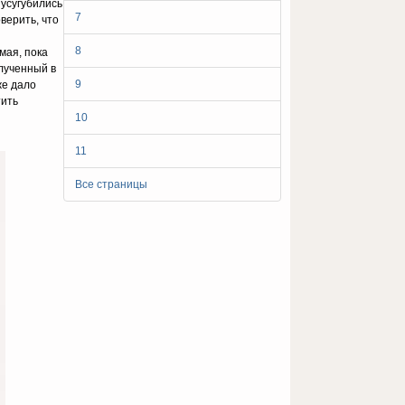
усугубились
7
верить, что
8
мая, пока
олученный в
9
же дало
тить
10
11
Все страницы