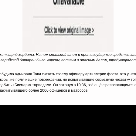
жит заряд кордита. На нем стальной шлем и противоударные средства за
лерийской батареи было жарким, потным и опасным делом, требующим от
обудило адмирала Тови сказать своему офицеру артиллерии флота, что у него
инкоры, не получившие повреждений, но испытывавшие серьёзную нехватку то
 добить «Бисмарк» торпедами. Он затонул в 10:36, всё ещё с развевающимся ф
, насчитывавшего более 2000 офицеров и матросов.