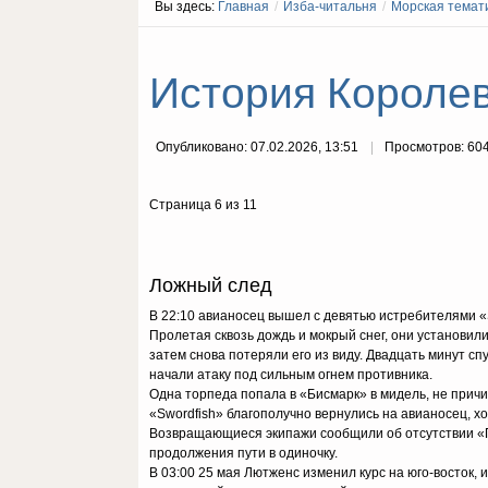
Вы здесь:
Главная
/
Изба-читальня
/
Морская темат
История Королевс
Опубликовано: 07.02.2026, 13:51
Просмотров: 60
Страница 6 из 11
Ложный след
В 22:10 авианосец вышел с девятью истребителями «
Пролетая сквозь дождь и мокрый снег, они установил
затем снова потеряли его из виду. Двадцать минут с
начали атаку под сильным огнем противника.
Одна торпеда попала в «Бисмарк» в мидель, не прич
«Swordfish» благополучно вернулись на авианосец, х
Возвращающиеся экипажи сообщили об отсутствии «П
продолжения пути в одиночку.
В 03:00 25 мая Лютженс изменил курс на юго-восток,