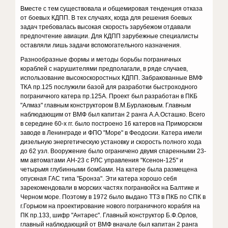
Вместе с тем существовала и общемировая тенденция отказа
от боевых КДПП. В тех случаях, когда для решения боевых
задач требовалась высокая скорость зарубежом отдавали
предпочтение авиации. Для КДПП зарубежные специалисты
оставляли лишь задачи вспомогательного назначения.
Разнообразные формы и методы борьбы пограничных
кораблей с нарушителями предполагали, в ряде случаев,
использование высокоскоростных КДПП. Забракованные ВМФ
ТКА пр.125 послужили базой для разработки быстроходного
пограничного катера пр.125А. Проект был разработан в ПКБ
"Алмаз" главным конструктором В.М.Бурлаковым. Главным
наблюдающим от ВМФ был капитан 2 ранга А.А.Осташко. Всего
в середине 60-х гг. было построено 16 катеров на Приморском
заводе в Ленинграде и ФПО "Море" в Феодосии. Катера имели
дизельную энергетическую установку и скорость полного хода
до 62 узл. Вооружение было ограничено двумя спаренными 23-
мм автоматами АН-23 с РЛС управления "Ксенон-125" и
четырьмя глубинными бомбами. На катере была размещена
опускная ГАС типа "Бронза". Эти катера хорошо себя
зарекомендовали в морских частях погранвойск на Балтике и
Черном море. Поэтому в 1972 было выдано ТТЗ в ПКБ по СПК в
г.Горьком на проектирование нового пограничного корабля на
ПК пр.133, шифр "Антарес". Главный конструктор Б.Ф.Орлов,
главный наблюдающий от ВМФ вначале был капитан 2 ранга