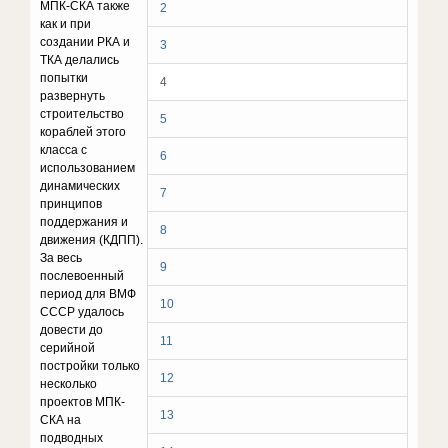
МПК-СКА также
2
как и при
создании РКА и
3
ТКА делались
попытки
4
развернуть
строительство
5
кораблей этого
класса с
6
использованием
динамических
7
принципов
поддержания и
8
движения (КДПП).
За весь
9
послевоенный
период для ВМФ
10
СССР удалось
довести до
11
серийной
постройки только
12
несколько
проектов МПК-
13
СКА на
подводных