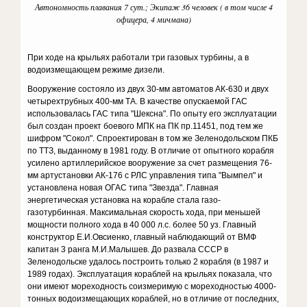
Автономность плавания 7 сут.; Экипаж 36 человек ( в том числе 4
офицера, 4 мичмана)
При ходе на крыльях работали три газовых турбины, а в
водоизмещающем режиме дизели.
Вооружение состояло из двух 30-мм автоматов АК-630 и двух
четырехтрубных 400-мм ТА. В качестве опускаемой ГАС
использовалась ГАС типа "Шексна". По опыту его эксплуатации
был создан проект боевого МПК на ПК пр.11451, под тем же
шифром "Сокол". Спроектирован в том же Зеленодольском ПКБ
по ТТЗ, выданному в 1981 году. В отличие от опытного корабля
усилено артиллерийское вооружение за счет размещения 76-
мм артустановки АК-176 с РЛС управления типа "Вымпел" и
установлена новая ОГАС типа "Звезда". Главная
энергетическая установка на корабле стала газо-
газотурбинная. Максимальная скорость хода, при меньшей
мощности полного хода в 40 000 л.с. более 50 уз. Главный
конструктор Е.И.Овсиенко, главный наблюдающий от ВМФ
капитан 3 ранга М.И.Малышев. До развала СССР в
Зеленодольске удалось построить только 2 корабля (в 1987 и
1989 годах). Эксплуатация кораблей на крыльях показала, что
они имеют мореходность соизмеримую с мореходностью 4000-
тонных водоизмещающих кораблей, но в отличие от последних,