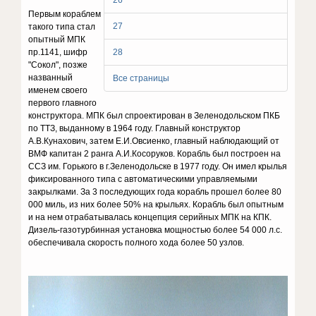
26
Первым кораблем
27
такого типа стал
опытный МПК
пр.1141, шифр
28
"Сокол", позже
названный
Все страницы
именем своего
первого главного
конструктора. МПК был спроектирован в Зеленодольском ПКБ
по ТТЗ, выданному в 1964 году. Главный конструктор
А.В.Кунахович, затем Е.И.Овсиенко, главный наблюдающий от
ВМФ капитан 2 ранга А.И.Косоруков. Корабль был построен на
ССЗ им. Горького в г.Зеленодольске в 1977 году. Он имел крылья
фиксированного типа с автоматическими управляемыми
закрылками. За 3 последующих года корабль прошел более 80
000 миль, из них более 50% на крыльях. Корабль был опытным
и на нем отрабатывалась концепция серийных МПК на КПК.
Дизель-газотурбинная установка мощностью более 54 000 л.с.
обеспечивала скорость полного хода более 50 узлов.