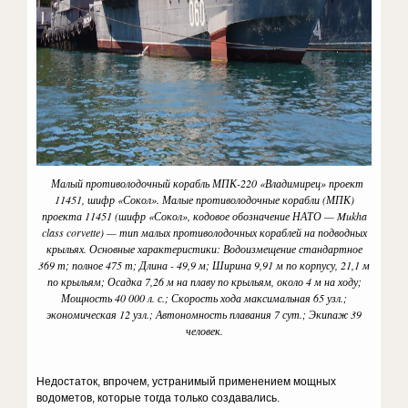
Малый противолодочный корабль МПК-220 «Владимирец» проект
11451, шифр «Сокол». Малые противолодочные корабли (МПК)
проекта 11451 (шифр «Сокол», кодовое обозначение НАТО — Mukha
class corvette) — тип малых противолодочных кораблей на подводных
крыльях. Основные характеристики: Водоизмещение стандартное
369 т; полное 475 т; Длина - 49,9 м; Ширина 9,91 м по корпусу, 21,1 м
по крыльям; Осадка 7,26 м на плаву по крыльям, около 4 м на ходу;
Мощность 40 000 л. с.; Скорость хода максимальная 65 узл.;
экономическая 12 узл.; Автономность плавания 7 сут.; Экипаж 39
человек.
Недостаток, впрочем, устранимый применением мощных
водометов, которые тогда только создавались.