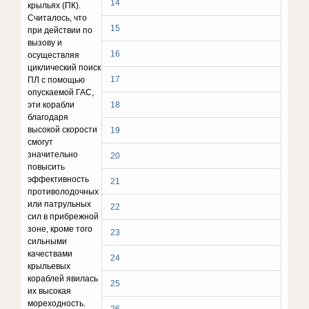
14
крыльях (ПК).
Считалось, что
15
при действии по
вызову и
16
осуществляя
циклический поиск
17
ПЛ с помощью
опускаемой ГАС,
эти корабли
18
благодаря
высокой скорости
19
смогут
значительно
20
повысить
эффективность
21
противолодочных
или патрульных
22
сил в прибрежной
зоне, кроме того
23
сильными
качествами
24
крыльевых
кораблей явилась
25
их высокая
мореходность.