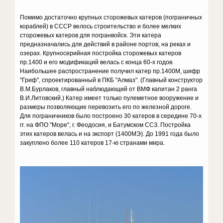
Помимо достаточно крупных сторожевых катеров (пограничных
кораблей) в СССР велось строительство и более мелких
сторожевых катеров для погранвойск. Эти катера
предназначались для действий в районе портов, на реках и
озерах. Крупносерийная постройка сторожевых катеров
пр.1400 и его модификаций велась с конца 60-х годов.
Наибольшее распространение получил катер пр.1400М, шифр
"Гриф", спроектированный в ПКБ "Алмаз". (Главный конструктор
В.М.Бурлаков, главный наблюдающий от ВМФ капитан 2 ранга
В.И.Литовский.) Катер имеет только пулеметное вооружение и
размеры позволяющие перевозить его по железной дороге.
Для пограничников было построено 30 катеров в середине 70-х
гг. на ФПО "Море", г. Феодосия, и Батумском ССЗ. Постройка
этих катеров велась и на экспорт (1400МЭ). До 1991 года было
закуплено более 110 катеров 17-ю странами мира.