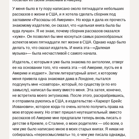
посылая их своим знакомым в Америку.
У меня было в ту пору написано около пятнадцати небольших
рассказов о жизни в США, и я хотела сделать сборник под
заглавием «Рассказы об Америке». Но когда я дала их прочесть
знакомому издателю, он сказал, что «цельная книга была бы
куда лучше». Я не знаю, почему сборник рассказов оказался
«хуже». Он позволил бы мне коснуться самых разнообразных
аспектов моих пятнадцати лет жизни в США. Однако надо было
делать то, что сказал издатель. И книга эта—«Далекая
музыка»— была несчастливой с самого начала.
Издатель, с которым я уже была знакома по антологии, отверг
ее на основании того, что «книга эта —об Америке, пусть ее в
Америке и издают». Затем литературный агент, к которому
меня привела одна знакомая дама в Лондоне, пытался
подсунуть мне «соавтора», который, по существу (и по его
замыслу), написал бы книгу вместо меня. Эта затея, конечно,
не встретила моего энтузиазма. После этого, расхрабрившись,
я отправила рукопись в США, в издательство «Харкорт Брейс
Иованович», которое когда-то очень хотело получить права на
мою вторую книгу. Но ответ пришел неутешительный: вместо
рассказов об Америке мне предлагали теперь вновь писать о
детстве в Кремле, о Сталине, о моих родителях — обо всем, о
чем уже было написано мною в моих старых книгах. Я никак не
собиралась «переосмысливать» то, о чем уже писала однажды,