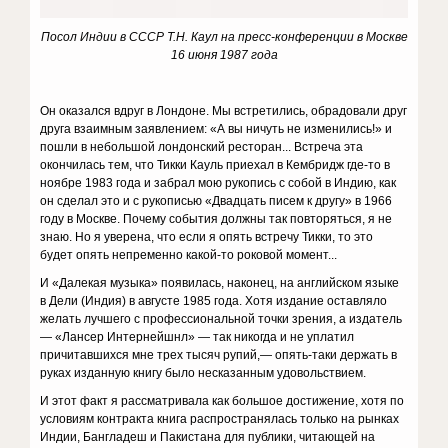
Посол Индии в СССР Т.Н.
Каул на пресс-конференции в Москве
16 июня 1987 года
Он оказался вдруг в Лондоне. Мы встретились, обрадовали друг
друга взаимным заявлением: «А вы ничуть не изменились!» и
пошли в небольшой лондонский ресторан... Встреча эта
окончилась тем, что Тикки Кауль приехал в Кембридж где-то в
ноябре 1983 года и забрал мою рукопись с собой в Индию, как
он сделал это и с рукописью «Двадцать писем к другу» в 1966
году в Москве. Почему события должны так повторяться, я не
знаю. Но я уверена, что если я опять встречу Тикки, то это
будет опять непременно какой-то роковой момент...
И «Далекая музыка» появилась, наконец, на английском языке
в Дели (Индия) в августе 1985 года. Хотя издание оставляло
желать лучшего с профессиональной точки зрения, а издатель
— «Лансер Интернейшнл» — так никогда и не уплатил
причитавшихся мне трех тысяч рупий,— опять-таки держать в
руках изданную книгу было несказанным удовольствием.
И этот факт я рассматривала как большое достижение, хотя по
условиям контракта книга распространялась только на рынках
Индии, Бангладеш и Пакистана для публики, читающей на