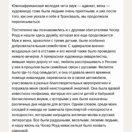
Южноафриканская молодая чета (муж — адвокат, жена —
художница) тоже были людьми очень приятными, и уже после
того, как они уехали к себе в Трансвааль, мы продолжали
переписываться.
Постепенно мы познакомились и с другими обитателями Чосер
Роуд и нашли здесь дружбу, которая все еще продолжается.
Муж и жена, археологи с тремя детьми, были особенно
доброжелательным семейством. С адмиралом военно-
воздушных сил в отставке и его женой также было проведено
немало вечеров. А прекрасная художница-акварелистка,
жившая через дорогу от нас, любила расспрашивать о России:
у нее в прошлом были семейные связи с русскими. Филиппе
было где-то под семьдесят, и она отдавала много времени
помощи инвалидам, перевозила их в своем автомобиле,
участвовала в разных благотворительных мероприятиях и
поражала меня своей неистощимой энергией. Она была вдовой
известного геофизика, матерью его шести детей и бабушкой
бесчисленных внуков, с которыми у нее были назначены
различные дни недели для встреч. Одним словом, среди моих
соседей я никогда не замечала пресловутой «чопорности и
холодности», которыми наградила англичан молва и русская
литература. Все были радушными, веселыми, легкими людьми,
и нашу жизнь на Чосер Роуд никак нельзя было назвать
одинокой.