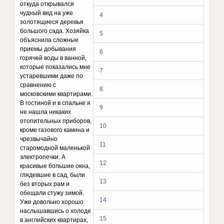
откуда открывался
чудный вид на уже
4
золотящиеся деревья
большого сада. Хозяйка
5
объяснила сложные
приемы добывания
6
горячей воды в ванной,
которые показались мне
7
устаревшими даже по
сравнению с
8
московскими квартирами.
В гостиной и в спальне я
9
не нашла никаких
отопительных приборов,
10
кроме газового камина и
чрезвычайно
11
старомодной маленькой
электропечки. А
12
красивые большие окна,
глядевшие в сад, были
13
без вторых рам и
обещали стужу зимой.
14
Уже довольно хорошо
наслышавшись о холоде
15
в английских квартирах,