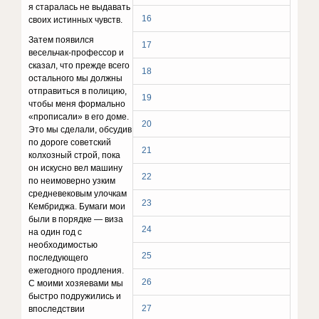
я старалась не выдавать
16
своих истинных чувств.
Затем появился
17
весельчак-профессор и
сказал, что прежде всего
18
остального мы должны
отправиться в полицию,
19
чтобы меня формально
«прописали» в его доме.
20
Это мы сделали, обсудив
по дороге советский
21
колхозный строй, пока
он искусно вел машину
22
по неимоверно узким
средневековым улочкам
23
Кембриджа. Бумаги мои
были в порядке — виза
24
на один год с
необходимостью
25
последующего
ежегодного продления.
26
С моими хозяевами мы
быстро подружились и
27
впоследствии