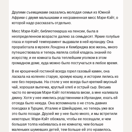
Другими съемщиками оказались молодая семья из Южной
Африки с двумя малышками и несравненная мисс Мэри-Кэйт, о
которой надо рассказать отдельно.
Мисс Мэри-Кэйт, библиотекарша на пенсии, была в
неопределенном возрасте далеко за семьдесят. Яркие голубые
глаза и горячий темперамент выдавали в ней ирландку. Она
проработала в музеях Лондона и Кембриджа всю жизнь, много
путешествовала и теперь являла собой кладезь знаний по
искусству, и ее комната была теплейшим уголком в этом
громадном доме, куда можно было постучаться в любое время.
В ее крошечной гостиной всегда горел газовый камин, она
ласкала на коленях старую, хромую кошку, и истории лились из
нее без перерыва. На столе у нее всегда был крепкий вкусный
чай, хорошая выпечка, круглый хлеб и острый сыр. Весьма
часто по вечерам Мэри-Кэйт потягивала виски, а мне наливала
джину. Хотя у нее имелись родственники в Ирландии, ехать ей
отсюда было некуда. Она вспоминала о не столь давних
поездках в Турцию, Италию и Швейцарию, но теперь уже все
это было позади. Друзей же у нее было много, и мы встретили
некоторых: Мэри-Кэйт обожала, чтобы ее посещали, и чем
большая толпа набивалась в ее комнатку, чем больше
маленьких шумевших детей, тем больше ей это нравилось.