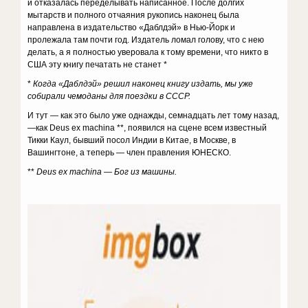
и отказалась переделывать написанное. После долгих
мытарств и полного отчаяния рукопись наконец была
направлена в издательство «Даблдэй» в Нью-Йорк и
пролежала там почти год. Издатель ломал голову, что с нею
делать, а я полностью уверовала к тому времени, что никто в
США эту книгу печатать не станет *
*
Когда «Даблдэй» решил наконец книгу издать, мы уже
собирали чемоданы для поездки в СССР.
И тут — как это было уже однажды, семнадцать лет тому назад,
—как Deus ex machina **, появился на сцене всем известный
Тикки Каул, бывший посол Индии в Китае, в Москве, в
Вашингтоне, а теперь — член правления ЮНЕСКО.
**
Deus ex machina — Бог из машины.