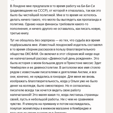
В Лондоне мне предлагали в то время работу на Би-Би-Си
(радиовещание на СССР), от которой я отказалась, так как это
было бы чистейшей политикой. Мне в то время не хотелось
делать ничего такого, что могло бы выглядеть как пропаганда и
политика. Однако наши финансы требовали какого-то
пополнения, и ничего другого не оставалось, как писать новую,
третью книгу.
Тут не обошлось без сюрприза — из тех, что судьба все время
подбрасывала мне. Известный лондонский издатель составлял
в то время сборник рассказов в пользу благотворительного
общества ОКСФАМ. Он включил в этот сборник мой нигде еще
не напечатанный рассказ «Девяностый день рождения». Это
была история о моем большом друге в Принстоне миссис Эдит
Чемберлен и ее девяностолетии. В антологии мое имя стояло
рядом с известными писателями и деятелями Англии, и все
они, конечно, не нуждались в гонораре. Для меня же вновь
изображать благотворительность, когда у Ольги уже не было
денег на колледж, было смехотворно. Но я согласилась:
писателю всегда так хочется видеть свою работу
напечатанной! Это магия какая-то, когда листаешь страницы
своей, пусть и небольшой работы. Ни с чем не сравнимое
чувство. Я клюнула на приманку и потом наслаждалась,
покупая экземпляры в книжном магазине в Кембридже и