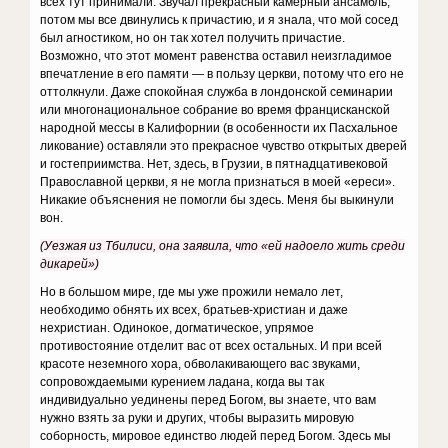
всех тут принимали. Звучал прекрасный камерный ансамбль,
потом мы все двинулись к причастию, и я знала, что мой сосед
был агностиком, но он так хотел получить причастие.
Возможно, что этот момент равенства оставил неизгладимое
впечатление в его памяти — в пользу церкви, потому что его не
оттолкнули. Даже спокойная служба в лондонской семинарии
или многонациональное собрание во время францисканской
народной мессы в Калифорнии (в особенности их Пасхальное
ликование) оставляли это прекрасное чувство открытых дверей
и гостеприимства. Нет, здесь, в Грузии, в пятнадцативековой
Православной церкви, я не могла признаться в моей «ереси».
Никакие объяснения не помогли бы здесь. Меня бы выкинули
вон.
(Уезжая из Тбилиси, она заявила, что «ей надоело жить среди
дикарей»)
Но в большом мире, где мы уже прожили немало лет,
необходимо обнять их всех, братьев-христиан и даже
нехристиан. Одинокое, догматическое, упрямое
противостояние отделит вас от всех остальных. И при всей
красоте неземного хора, обволакивающего вас звуками,
сопровождаемыми курением ладана, когда вы так
индивидуально уединены перед Богом, вы знаете, что вам
нужно взять за руки и других, чтобы выразить мировую
соборность, мировое единство людей перед Богом. Здесь мы