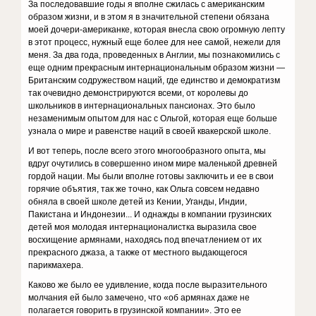
За последовавшие годы я вполне сжилась с американским
образом жизни, и в этом я в значительной степени обязана
моей дочери-американке, которая внесла свою огромную лепту
в этот процесс, нужный еще более для нее самой, нежели для
меня. За два года, проведенных в Англии, мы познакомились с
еще одним прекрасным интернациональным образом жизни —
Британским содружеством наций, где единство и демократизм
так очевидно демонстрируются всеми, от королевы до
школьников в интернациональных пансионах. Это было
незаменимым опытом для нас с Ольгой, которая еще больше
узнала о мире и равенстве наций в своей квакерской школе.
И вот теперь, после всего этого многообразного опыта, мы
вдруг очутились в совершенно ином мире маленькой древней
гордой нации. Мы были вполне готовы заключить и ее в свои
горячие объятия, так же точно, как Ольга совсем недавно
обняла в своей школе детей из Кении, Уганды, Индии,
Пакистана и Индонезии... И однажды в компании грузинских
детей моя молодая интернационалистка выразила свое
восхищение армянами, находясь под впечатлением от их
прекрасного джаза, а также от местного выдающегося
парикмахера.
Каково же было ее удивление, когда после выразительного
молчания ей было замечено, что «об армянах даже не
полагается говорить в грузинской компании». Это ее