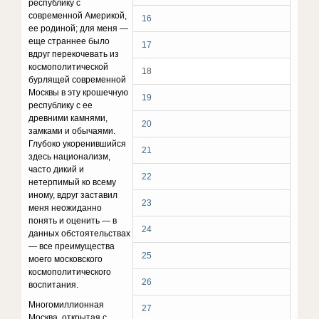
республику с
современной Америкой,
16
ее родиной; для меня —
еще страннее было
17
вдруг перекочевать из
космополитической
18
бурлящей современной
Москвы в эту крошечную
19
республику с ее
древними камнями,
20
замками и обычаями.
Глубоко укоренившийся
21
здесь национализм,
часто дикий и
22
нетерпимый ко всему
иному, вдруг заставил
23
меня неожиданно
понять и оценить — в
24
данных обстоятельствах
— все преимущества
25
моего московского
космополитического
26
воспитания.
Многомиллионная
27
Москва, открытая с