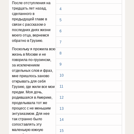
После отступления на
тридцать лет назад,
4
сделанного в
предыдущей главе в
5
связи с рассказом о
последних днях жизни
6
моего отца, вернемся
обратно в Грузию.
7
Поскольку я прожила всю
8
жизнь в Москве и не
говорила по-грузински,
9
за исключением
отдельных слов и фраз,
10
мне пришлось заново
открывать для себя
11
Грузию, где жили все мои
предки. Моя дочь,
родившаяся в Америке,
12
проделывала тот же
процесс с не меньшим
13
энтузиазмом. Для нее
так странно было
14
сопоставлять эту
маленькую южную
15