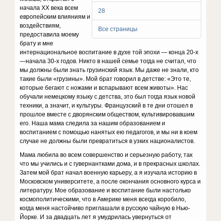
начала XX века всем
28
европейским влияниям и
воздействиям,
Все страницы
предоставила моему
брату и мне
интернациональное воспитание в духе той эпохи — конца 20-х
—начала 30-х годов. Никто в нашей семье тогда не считал, что
мы должны были знать грузинский язык. Мы даже не знали, кто
такие были «грузины». Мой брат говорил в детстве: «Это те,
которые бегают с ножами и вспарывают всем животы». Нас
обучали немецкому языку с детства, это был тогда язык новой
техники, а значит, и культуры. Французский в те дни отошел в
прошлое вместе с дворянским обществом, культивировавшим
его. Наша мама следила за нашим образованием и
воспитанием с помощью нанятых ею педагогов, и мы ни в коем
случае не должны были превратиться в узких националистов.
Мама любила во всем совершенство и серьезную работу, так
что мы учились и с гувернантками дома, и в прекрасных школах.
Затем мой брат начал военную карьеру, а я изучала историю в
Московском университете, а после окончания основного курса и
литературу. Мое образование и воспитание были настолько
космополитическими, что в Америке меня всегда коробило,
когда меня настойчиво приглашали в русскую чайную в Нью-
Йорке. И за двадцать лет я умудрилась увернуться от