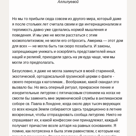
Аллилуевой
Но мы то прибыли сюда совсем из другого мира, который даже
я после стольких лет считала своим и где интернационализм и
терпимость давно уже сделались нормой мышления и
поведения. И мы уже не могли расстаться с этим
космополитизмом, не могли его отбросить. Америка — этот дом
для всех — не могла быть так скоро позабыта. И законы,
запрещающие унижать и оскорблять представителей иных
наций и религий, приходили здесь на ум куда чаще, чем мы
могли это предполагать.
Безусловно, я даже не могла заикнуться в моей старинной,
экзотической, ортодоксальной грузинской церкви о факте -
своего перехода к католикам... Воображаю, какой скандал это
вызвало бы. Но весь оперный ритуал, прекрасное пение и
изнурительные литургии с пятичасовым стоянием на ногах не
смогли бы заменить мне экуменической службы в англиканском
соборе св. Павла в Лондоне, когда около двух тысяч верующих
со всех концов Земли собираются здесь традиционно в летние
воскресенья, чтобы отпраздновать сообща литургию. Никто не
спрашивает их, к какой конфессии они принадлежат, каждый
получает причастие возле алтаря на равных основаниях. Я
помню, как потрясена я была этим равенством, с которым нас