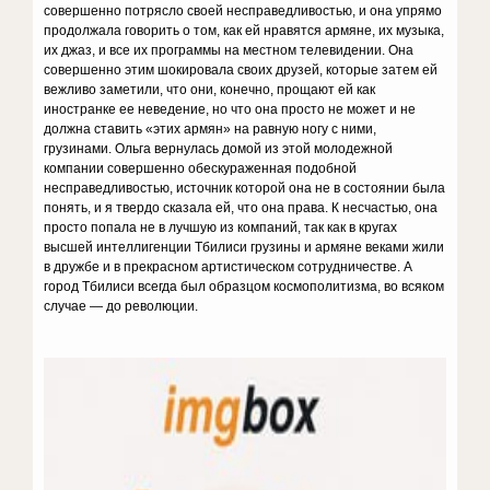
совершенно потрясло своей несправедливостью, и она упрямо
продолжала говорить о том, как ей нравятся армяне, их музыка,
их джаз, и все их программы на местном телевидении. Она
совершенно этим шокировала своих друзей, которые затем ей
вежливо заметили, что они, конечно, прощают ей как
иностранке ее неведение, но что она просто не может и не
должна ставить «этих армян» на равную ногу с ними,
грузинами. Ольга вернулась домой из этой молодежной
компании совершенно обескураженная подобной
несправедливостью, источник которой она не в состоянии была
понять, и я твердо сказала ей, что она права. К несчастью, она
просто попала не в лучшую из компаний, так как в кругах
высшей интеллигенции Тбилиси грузины и армяне веками жили
в дружбе и в прекрасном артистическом сотрудничестве. А
город Тбилиси всегда был образцом космополитизма, во всяком
случае — до революции.