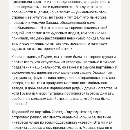
чувствовали свою—и их—отъединенность; специфичность,
неповторимость— но и одиночество... Мы чувствовали — в
особенности в церкви, но не только — уникальность этой
страны и ее культуры, но также и тот факт, что мы-то уже
привыкли к культуре Запада, объединяющей даже
необъединимое. И чем сильнее мы привязывались к этой
родной нам земле и ее чудесным людям, тем больше мы
понимали, что день расставания неминуемо придет. Мы не
знали еще — когда, но мы уже чувствовали, что начинаем
задыхаться в этих горячих объятиях.
Конечно, здесь, в Грузии, мы во всем были на стороне грузин и
против всего, что «спускали» им «сверху». Не только в смысле
подавления национальности, но также и в смысле партийных и
экономических директив этой маленькой стране. Урожай чая,
цитрусовых, фруктов, вина немедленно отправлялся весь «на
север», так же, как и продукция местного автомобильного
завода, и добываемая марганцевая руда, и другие богатства. И
хотя Грузия всячески пыталась противостоять этому диктату,
особенно в сельском хозяйстве, она знала, что битва была
неравной.
Тогдашний ее партийный вождь Эдуард Шеварднадзе
остроумно решил, что вместо неравной борьбы за местные
интересы лучше во всем поддерживать «север». Эта личная
политика завоевала ему признательность Москвы, куда он в