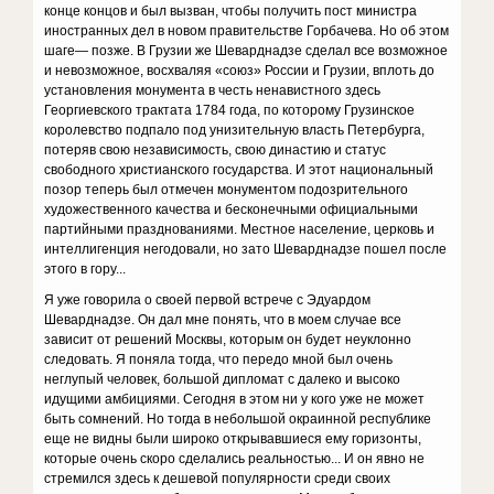
конце концов и был вызван, чтобы получить пост министра
иностранных дел в новом правительстве Горбачева. Но об этом
шаге— позже. В Грузии же Шеварднадзе сделал все возможное
и невозможное, восхваляя «союз» России и Грузии, вплоть до
установления монумента в честь ненавистного здесь
Георгиевского трактата 1784 года, по которому Грузинское
королевство подпало под унизительную власть Петербурга,
потеряв свою независимость, свою династию и статус
свободного христианского государства. И этот национальный
позор теперь был отмечен монументом подозрительного
художественного качества и бесконечными официальными
партийными празднованиями. Местное население, церковь и
интеллигенция негодовали, но зато Шеварднадзе пошел после
этого в гору...
Я уже говорила о своей первой встрече с Эдуардом
Шеварднадзе. Он дал мне понять, что в моем случае все
зависит от решений Москвы, которым он будет неуклонно
следовать. Я поняла тогда, что передо мной был очень
неглупый человек, большой дипломат с далеко и высоко
идущими амбициями. Сегодня в этом ни у кого уже не может
быть сомнений. Но тогда в небольшой окраинной республике
еще не видны были широко открывавшиеся ему горизонты,
которые очень скоро сделались реальностью... И он явно не
стремился здесь к дешевой популярности среди своих