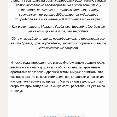
лишила себя права на добычу природных ископаемых, запасы
которых согласно геологоразведке в этой зоне (между
островами Прибылова, Св. Матвея, Медным и Атту)
составляют не меньше 200 миллионов кубометров
природного газа и не менее 200 миллионов тонн нефти.
Как и его патрона Михаила Горбачева, Шеварднадзе больше
уважают и ценят в мире, чем на родине.
Одни утверждают, что он последовательно проваливал все,
за что брался, другие убеждены, что его исторических заслуг
человечество не забудет.
И после года, проведенного в этом благоуханном родном краю,
влюбляясь в наших друзей и их образ жизни, зачарованные
ароматами прекрасной древней земли, мы уже понимали, что
час расставания со всем этим столь неожиданным и новым для
нас опытом неминуемо придет... Мы не знали еще, когда и как
скоро это произойдет, но неминуемость расставания уже была
в воздухе.