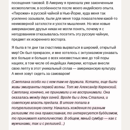
посещения таковой. В Америку я приехала уже законченным
космополитом, в особенности после моего индийского опыта.
«Пирожки» в русской чайной в Нью-Йорке, куда меня так
усиленно зазывали, были для меня тогда показателем какой-то
неимоверной затхлости и узости мышления. Но мои новые
американские друзья никак не могли понять, почему я с
негодованием отказывалась посетить эту русскую чайную,
предмет их искреннего восторга.
Я была в те дни так счастлива вырваться в широкий, открытый
мир! Он был прекрасен, и мне хотелось с энтузиазмом узнавать
все больше и больше о всех неизвестных мне до той поры
нациях, в том числе об индейцах Америки, которые внесли
свою лепту в этот уникальный сплав — американскую культуру.
А меня зовут сидеть за самоваром!
(Светлана особо ни с кем там не дружила. Кстати, еще были
живы эмигранты первой волны. Тот же Александр Керенский.
Светлану, конечно, не принимали и не воспринимали. Она
оказалась между двух огней. Вроде бы и дочь Сталина, и
советскую власть предала. В итоге попала в
полурелигиозную секту. Начались хождения по разным
религиям: то она православная, то интересуется буддизмом,
то принимает католичество. В общем, явный сумбур — как с
мужчинами, так и с религией...)