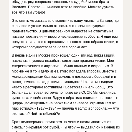
обсудить ряд вопросов, связанных с судьбой моего брата
Василия. Просто — никакого ответа вообще. Можете думать
все, что вам угодно!
Это опять же заставляло вспомнить нашу жизнь на Западе, где
серьезно и уважительно относятся ко всем, пишущим в
правительство. В цивилизованном обществе не ответить на
письмо просителя — просто неслыханная грубость. Я еще раз
почувствовала, как оторвалась я от советского образа жизни, в
котором просуществовала более сорока лет...
В первые дни в Москве произошел один эпизод, показавший,
насколько я успела позабыть советские правила жизни. Мое
«переключение» в иную жизнь было полным и искренним. В
Москве же я то и дело из-за этого попадала впросак. Вместе с
моим двоюродным братом, молодым доктором с бородкой и в
очках, немного походившим на молодого Чехова, мы сидели
как-то в ресторане гостиницы «Советская» и ели борщ. Это
была наша первая встреча по приезде в СССР. Мы смеялись,
чувствовали себя легко. Вдруг я обратила внимание на какие-то
цифры, помещенные на бархатном занавесе, скрывавшем от
глаз эстраду. «1917—1984,— прочла я вслух и спросила: — Что
это такое? Чей-то юбилей?»
Брат недоверчиво посмотрел на меня и начал давиться от
смеха, прикрывая рот рукой. «Ты что? — выдавил он наконец из