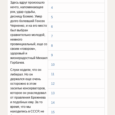
Здесь вдруг произошло
нечто, напоминающее
4
рок, удар судьбы,
десницу Божию. Умер
5
долго болевший Генсек
Черненко, и на его место
6
был выбран
сравнительно молодой,
7
немного
провинциальный, еще со
8
своим «говором»,
здоровый и
9
жизнерадостный Михаил
Горбачев.
10
Слухи ходили, что он
11
либерал. Но он
держался еще очень
осторожно в этом
12
засилье консерваторов,
которое он унаследовал
13
от правления Брежнева
и подобных ему. За то
14
время, что мы
находились в СССР, не
15