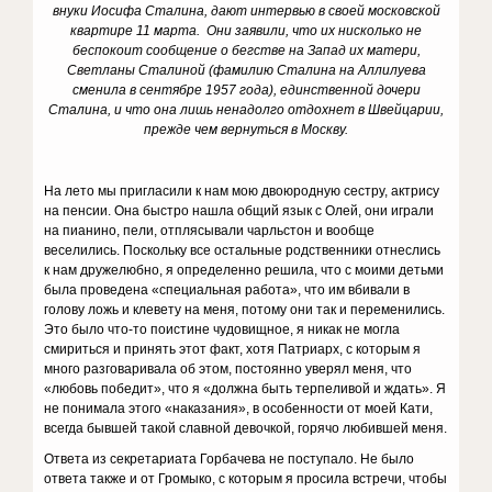
внуки Иосифа Сталина, дают интервью в своей московской
квартире 11 марта.
Они заявили, что их нисколько не
беспокоит сообщение о бегстве на Запад их матери,
Светланы Сталиной (фамилию Сталина на Аллилуева
сменила в сентябре 1957 года), единственной дочери
Сталина, и что она лишь ненадолго отдохнет в Швейцарии,
прежде чем вернуться в Москву.
На лето мы пригласили к нам мою двоюродную сестру, актрису
на пенсии. Она быстро нашла общий язык с Олей, они играли
на пианино, пели, отплясывали чарльстон и вообще
веселились. Поскольку все остальные родственники отнеслись
к нам дружелюбно, я определенно решила, что с моими детьми
была проведена «специальная работа», что им вбивали в
голову ложь и клевету на меня, потому они так и переменились.
Это было что-то поистине чудовищное, я никак не могла
смириться и принять этот факт, хотя Патриарх, с которым я
много разговаривала об этом, постоянно уверял меня, что
«любовь победит», что я «должна быть терпеливой и ждать». Я
не понимала этого «наказания», в особенности от моей Кати,
всегда бывшей такой славной девочкой, горячо любившей меня.
Ответа из секретариата Горбачева не поступало. Не было
ответа также и от Громыко, с которым я просила встречи, чтобы