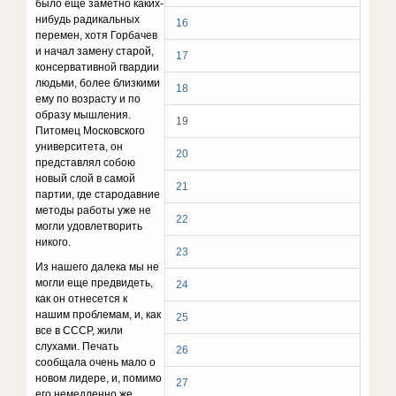
было еще заметно каких-
нибудь радикальных
16
перемен, хотя Горбачев
и начал замену старой,
17
консервативной гвардии
людьми, более близкими
18
ему по возрасту и по
образу мышления.
19
Питомец Московского
университета, он
20
представлял собою
новый слой в самой
21
партии, где стародавние
методы работы уже не
22
могли удовлетворить
никого.
23
Из нашего далека мы не
могли еще предвидеть,
24
как он отнесется к
нашим проблемам, и, как
25
все в СССР, жили
слухами. Печать
26
сообщала очень мало о
новом лидере, и, помимо
27
его немедленно же