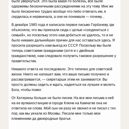
было увернуться. Это была какая-то болезнь, все были
одержимы бесконечными рассуждениями на эту тему. Мне же
было бесконечно трудно вообще что-либо отвечать им, я
сердилась и нервничала, а они не понимали — почему...
В декабре 1985 года я написала первое письмо Горбачеву, где
объясняла, что мы приехали сюда с целью «соединиться с
семьей», но поскольку этого нам добиться не удалось, то и не
было никаких дальнейших причин для нас оставаться здесь. Я
просила разрешить нам выезд из СССР. Поскольку мы были
теперь советскими гражданами (хотя и с двойным
гражданством), нам следовало получить таковое разрешение у
правительства.
Никакого ответа не последовало. Это типично для советской
жизни. Никто не напишет вам, что ваше письмо получено и
рассматривается, — секретарши этим не занимаются. Вы
просто должны сидеть и ждать, надеяться на лучшее и молить
Бога, чтобы помог.
От Катерины больше не было писем. На все мои письма к ней
на ее вулканостанцию в городе Ключи на Камчатке она не
ответила ни слова. Мой сын ни разу не звонил и не писал с тех
пор, как мы уехали из Москвы. Писали мне только мои
племянники да двоюродные братья.