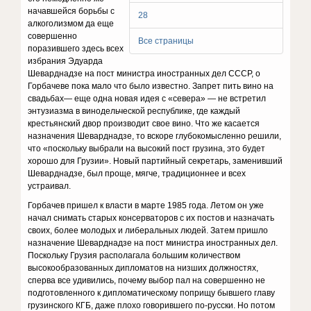
начавшейся борьбы с
28
алкоголизмом да еще
совершенно
Все страницы
поразившего здесь всех
избрания Эдуарда
Шеварднадзе на пост министра иностранных дел СССР, о
Горбачеве пока мало что было известно. Запрет пить вино на
свадьбах— еще одна новая идея с «севера» — не встретил
энтузиазма в винодельческой республике, где каждый
крестьянский двор производит свое вино. Что же касается
назначения Шеварднадзе, то вскоре глубокомысленно решили,
что «поскольку выбрали на высокий пост грузина, это будет
хорошо для Грузии». Новый партийный секретарь, заменивший
Шеварднадзе, был проще, мягче, традиционнее и всех
устраивал.
Горбачев пришел к власти в марте 1985 года. Летом он уже
начал снимать старых консерваторов с их постов и назначать
своих, более молодых и либеральных людей. Затем пришло
назначение Шеварднадзе на пост министра иностранных дел.
Поскольку Грузия располагала большим количеством
высокообразованных дипломатов на низших должностях,
сперва все удивились, почему выбор пал на совершенно не
подготовленного к дипломатическому поприщу бывшего главу
грузинского КГБ, даже плохо говорившего по-русски. Но потом