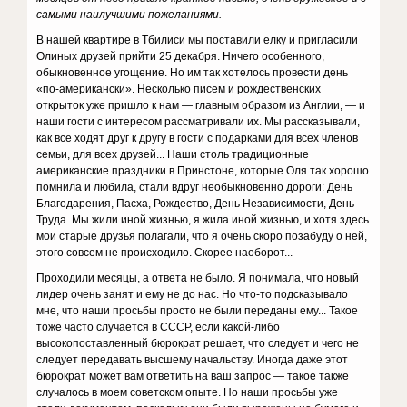
самыми наилучшими пожеланиями.
В нашей квартире в Тбилиси мы поставили елку и пригласили
Олиных друзей прийти 25 декабря. Ничего особенного,
обыкновенное угощение. Но им так хотелось провести день
«по-американски». Несколько писем и рождественских
открыток уже пришло к нам — главным образом из Англии, — и
наши гости с интересом рассматривали их. Мы рассказывали,
как все ходят друг к другу в гости с подарками для всех членов
семьи, для всех друзей... Наши столь традиционные
американские праздники в Принстоне, которые Оля так хорошо
помнила и любила, стали вдруг необыкновенно дороги: День
Благодарения, Пасха, Рождество, День Независимости, День
Труда. Мы жили иной жизнью, я жила иной жизнью, и хотя здесь
мои старые друзья полагали, что я очень скоро позабуду о ней,
этого совсем не происходило. Скорее наоборот...
Проходили месяцы, а ответа не было. Я понимала, что новый
лидер очень занят и ему не до нас. Но что-то подсказывало
мне, что наши просьбы просто не были переданы ему... Такое
тоже часто случается в СССР, если какой-либо
высокопоставленный бюрократ решает, что следует и чего не
следует передавать высшему начальству. Иногда даже этот
бюрократ может вам ответить на ваш запрос — такое также
случалось в моем советском опыте. Но наши просьбы уже