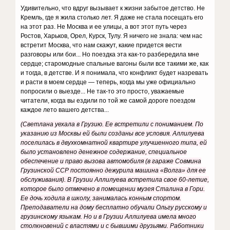
Удивительно, что вдруг вызывает к жизни забытое детство. Не
Кремль, где я жила столько лет. Я даже не стала посещать его
на этот раз. Не Москва и ее улицы, а вот этот путь через
Ростов, Харьков, Орел, Курск, Тулу. Я ничего не знала: чем нас
встретит Москва, что нам скажут, какие придется вести
разговоры или бои... Но поездка эта как-то разбередила мне
сердце; старомодные спальные вагоны были все такими же, как
и тогда, в детстве. И я понимала, что конфликт будет назревать
и расти в моем сердце — теперь, когда мы уже официально
попросили о выезде... Не так-то это просто, уважаемые
читатели, когда вы ездили по той же самой дороге поездом
каждое лето вашего детства...
(Светлана уехала в Грузию. Ее встретили с пониманием. По
указанию из Москвы ей были созданы все условия. Аллилуева
поселилась в двухкомнатной квартире улучшенного типа, ей
было установлено денежное содержание, специальное
обеспечение и право вызова автомобиля (в гараже Совмина
Грузинской ССР постоянно дежурила машина «Волга» для ее
обслуживания). В Грузии Аллилуева встретила свое 60-летие,
которое было отмечено в помещении музея Сталина в Гори.
Ее дочь ходила в школу, занималась конным спортом.
Преподаватели на дому бесплатно обучали Ольгу русскому и
грузинскому языкам. Но и в Грузии Аллилуева имела много
столкновений с властями и с бывшими друзьями. Работники