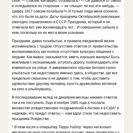
себя. — Совсем, как видно, оторвалась? — Он давился от смеха
и оглядывался по сторонам — не слышит ли нас кто-нибудь. —
Цифру 1917 совсем позабыла?» И только тогда меня осенило,
что это были за даты. Даты праздника Октябрьской революции,
ежегодно справляемого в СССР. Праздника, который я не
отмечала вот уже восемнадцать лет... И совершенно забыла о
нем, поскольку он не жил в моем сознании.
Праздники, давно позабытые, и правила ежедневной жизни
вспоминались с трудом. Отсутствие ответов от правительства
воспринималось как полное отсутствие культуры общения с
людьми. Как важно, оказывается; иметь хорошие манеры! Быть
вежливым с незнакомыми, уступать дорогу, поблагодарить или
извиниться на улице. А американского обычая беспрестанно
улыбаться так недоставало именно здесь, в обществе, где все
предельно серьезны и не думают о том, чтобы доставить
удовольствие другому человеку, просто дружелюбно взглянув
на него и улыбнувшись...
В последовавшие вслед за декабрем месяцы никаких ответов
так и не поступило. Еще в ноябре 1985 года я послала
множество рождественских поздравлений в Англию и в США* в
надежде, что придут ответы,— нам вдруг стало так недоставать
праздника Рождества...
*
В том числе и открытку Терри Уайту. Через несколько
месяцев от него пришло краткое письмо, очень дружеское и с