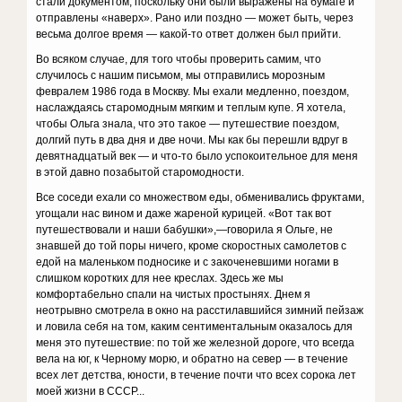
стали документом, поскольку они были выражены на бумаге и
отправлены «наверх». Рано или поздно — может быть, через
весьма долгое время — какой-то ответ должен был прийти.
Во всяком случае, для того чтобы проверить самим, что
случилось с нашим письмом, мы отправились морозным
февралем 1986 года в Москву. Мы ехали медленно, поездом,
наслаждаясь старомодным мягким и теплым купе. Я хотела,
чтобы Ольга знала, что это такое — путешествие поездом,
долгий путь в два дня и две ночи. Мы как бы перешли вдруг в
девятнадцатый век — и что-то было успокоительное для меня
в этой давно позабытой старомодности.
Все соседи ехали со множеством еды, обменивались фруктами,
угощали нас вином и даже жареной курицей. «Вот так вот
путешествовали и наши бабушки»,—говорила я Ольге, не
знавшей до той поры ничего, кроме скоростных самолетов с
едой на маленьком подносике и с закоченевшими ногами в
слишком коротких для нее креслах. Здесь же мы
комфортабельно спали на чистых простынях. Днем я
неотрывно смотрела в окно на расстилавшийся зимний пейзаж
и ловила себя на том, каким сентиментальным оказалось для
меня это путешествие: по той же железной дороге, что всегда
вела на юг, к Черному морю, и обратно на север — в течение
всех лет детства, юности, в течение почти что всех сорока лет
моей жизни в СССР...