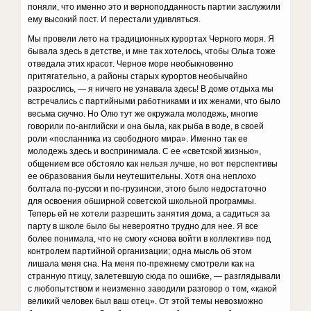
поняли, что именно это и верноподданность партии заслужили
ему высокий пост. И перестали удивляться.
Мы провели лето на традиционных курортах Черного моря. Я
бывала здесь в детстве, и мне так хотелось, чтобы Ольга тоже
отведала этих красот. Черное море необыкновенно
притягательно, а районы старых курортов необычайно
разрослись, — я ничего не узнавала здесь! В доме отдыха мы
встречались с партийными работниками и их женами, что было
весьма скучно. Но Олю тут же окружала молодежь, многие
говорили по-английски и она была, как рыба в воде, в своей
роли «посланника из свободного мира». Именно так ее
молодежь здесь и воспринимала. С ее «светской жизнью»,
общением все обстояло как нельзя лучше, но вот перспективы
ее образования были неутешительны. Хотя она неплохо
болтала по-русски и по-грузински, этого было недостаточно
для освоения обширной советской школьной программы.
Теперь ей не хотели разрешить занятия дома, а садиться за
парту в школе было бы невероятно трудно для нее. Я все
более понимала, что не смогу «снова войти в коллектив» под
контролем партийной организации; одна мысль об этом
лишала меня сна. На меня по-прежнему смотрели как на
странную птицу, залетевшую сюда по ошибке, — разглядывали
с любопытством и неизменно заводили разговор о том, «какой
великий человек был ваш отец». От этой темы невозможно