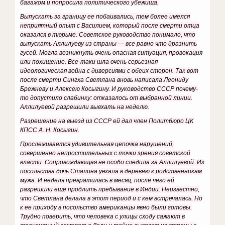
багажом и попросила политического убежища.
Выпускать за границу ее побаивались, тем более имелся
неприятный опыт с Василием, который после смерти отца
оказался в тюрьме. Советское руководство понимало, что
выпускать Аллилуеву из страны — все равно что дразнить
гусей. Могла возникнуть очень опасная ситуация, провокация
или похищение. Все-таки шла очень серьезная
идеологическая война с диверсиями с обеих сторон. Так вот
после смерти Сингха Светлана вновь написала Леониду
Брежневу и Алексею Косыгину. И руководство СССР почему-
то допустило слабинку: отказалось от выбранной линии.
Аллилуевой разрешили выехать на неделю.
Разрешение на выезд из СССР ей дал член Политбюро ЦК
КПСС А. Н. Косыгин.
Прослеживается удивительная цепочка нарушений,
совершенно непростительных с точки зрения советской
власти. Сопровождающая не особо следила за Аллилуевой. Из
посольства дочь Сталина уехала в деревню к родственникам
мужа. И неделя превратилась в месяц, после чего ей
разрешили еще продлить пребывание в Индии. Неизвестно,
что Светлана делала в этот период и с кем встречалась. Но
к ее приходу в посольство американцы явно были готовы.
Трудно поверить, что человека с улицы сходу сажают в