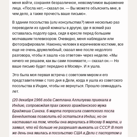
меня войти, сохраняя безразличное, невозмутимое выражение
лица. «Посла нет,—сказал он. — Вы можете объяснить мне, в
чем дело, а также прочесть ваше письмо».
В здании посольства (
или консульства?
) меня несколько раз
переводили из одной комнаты в другую, где я всякий раз
оставалась подолгу одна, сидя в кресле перед большим
молчавшим телевизором. Очевидно, меня наблюдали или
фотографировали. Наконец человек в коричневом костюме, все
еще не очень дружелюбный, сказал мне после недолгого
разговора, чтобы я зашла «за ответом» через неделю. «Мы
ничего не решаем, как вы сами понимаете,— сказал он.— Но
ваше письмо будет передано в Москву». И я ушла.
Это была моя первая встреча с советским миром и его
представителями с того дня в Дели, когда я ушла из советского
посольства в Индии, чтобы не вернуться. Прошло семнадцать
лет.
(20 декабря 1966 года Светлана Аллилуева приехала в
Индию, сопровождая прах своего гражданского мужа
Браджеша Сингха. 6 марта попросила советского посла
Бенедиктова позволить ей остаться в Индии, но он
настаивал на том, чтобы она вернулась в Москву 8 марта, и
заявил, что ей больше не разрешат выехать из СССР. В тот
же день она явилась в посольство США в Дели с паспортом и