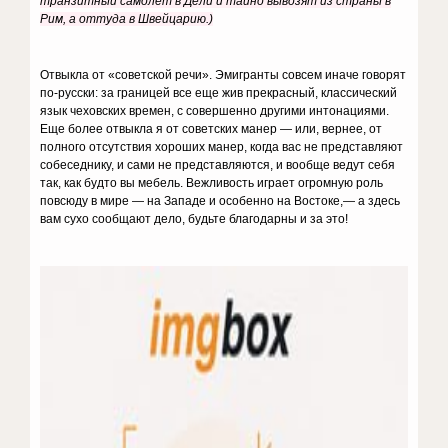
транзитный самолет в Дели и тайно вывозят из страны в
Рим, а оттуда в Швейцарию.)
Отвыкла от «советской речи». Эмигранты совсем иначе говорят
по-русски: за границей все еще жив прекрасный, классический
язык чеховских времен, с совершенно другими интонациями.
Еще более отвыкла я от советских манер — или, вернее, от
полного отсутствия хороших манер, когда вас не представляют
собеседнику, и сами не представляются, и вообще ведут себя
так, как будто вы мебель. Вежливость играет огромную роль
повсюду в мире — на Западе и особенно на Востоке,— а здесь
вам сухо сообщают дело, будьте благодарны и за это!