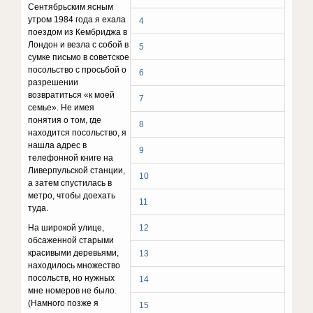
Сентябрьским ясным
утром 1984 года я ехала
4
поездом из Кембриджа в
Лондон и везла с собой в
5
сумке письмо в советское
посольство с просьбой о
6
разрешении
возвратиться «к моей
7
семье». Не имея
понятия о том, где
8
находится посольство, я
нашла адрес в
9
телефонной книге на
Ливерпульской станции,
10
а затем спустилась в
метро, чтобы доехать
11
туда.
На широкой улице,
12
обсаженной старыми
красивыми деревьями,
13
находилось множество
посольств, но нужных
14
мне номеров не было.
(Намного позже я
15