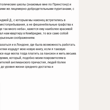
католические школы (знакомые мне по Принстону) и
такими же лицемерно-добродетельными пуританами, с
нджей Д., с которым мы наконец встретились в
о местопребывания, а не фешенебельные графства к
де так много неба», кажется ему наиболее красивой
л нам квартиру в Кембридже, то все само собой
серьезным соображениям.
азаться и в Лондоне, где была возможность работать
лии издадут мою новую книгу, если я таковую
все еще могла тогда платить за пансион и жить весьма
адемик, который, подобно моим покровителям в
жителей англиканского причастия, людей более
до уровня жизни среднего достатка и