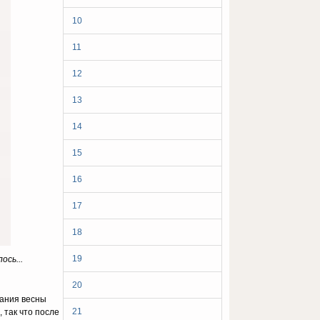
10
11
12
13
14
15
16
17
18
19
сь...
20
нания весны
21
 так что после