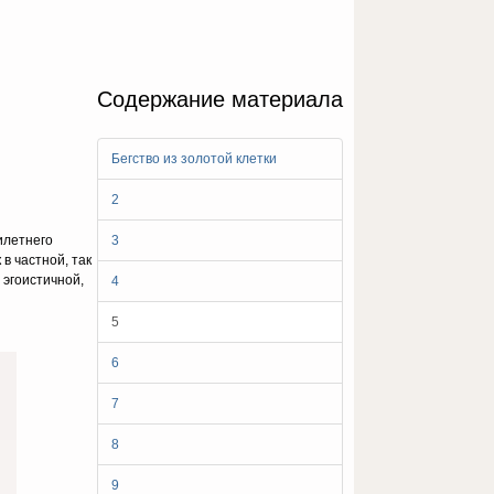
Содержание материала
Бегство из золотой клетки
2
илетнего
3
в частной, так
 эгоистичной,
4
5
6
7
8
9