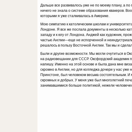
Дальше все развивалось уже не по моему плану, а по
ничего не знала о системе образования квакеров. В
которыми я уже сталкивалась в Америке.
Мою симпатию к католическим школам и университетам
Лондоне. Я все же послала документы в несколько к
западу и к югу от Лондона. Анджей как художник, про
частью Англии—еще не испорченной и неиндустриализи
решалось в пользу Восточной Англии. Так мы и сдел
Были и другие возможности. Мы могли очутиться в Ок
на радиовещании для СССР. Оксфордский академик поз
напишу. Именно на этой основе и была дана мне виза 
скромно в Англии, но для колледжа дочери у нас уже 
Принстоне, был человеком весьма состоятельным. И 
скромных и добрых. У меня уже был многолет
ний печ
занимавшимися больше политикой, нежели человечес