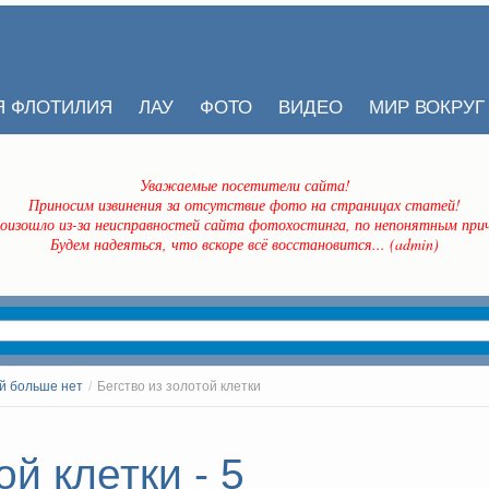
Я ФЛОТИЛИЯ
ЛАУ
ФОТО
ВИДЕО
МИР ВОКРУГ
Уважаемые посетители сайта!
Приносим извинения за отсутствие фото на страницах статей!
оизошло из-за неисправностей сайта фотохостинга, по непонятным прич
Будем надеяться, что вскоре всё восстановится... (admin)
й больше нет
/
Бегство из золотой клетки
ой клетки - 5