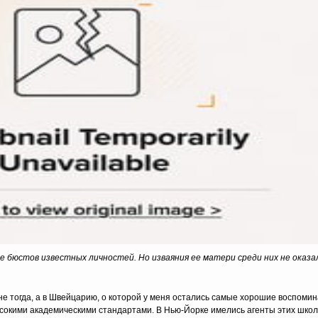
 бюстов известных личностей. Но изваяния ее матери среди них не оказало
не тогда, а в Швейцарию, о которой у меня остались самые хорошие воспоми
ысокими академическими стандартами. В Нью-Йорке имелись агенты этих школ,