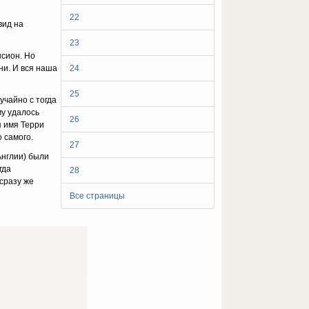
22
вид на
23
нсион. Но
ни. И вся наша
24
25
учайно с тогда
му удалось
26
я имя Терри
 самого.
27
Англии) были
гда
28
 сразу же
Все страницы