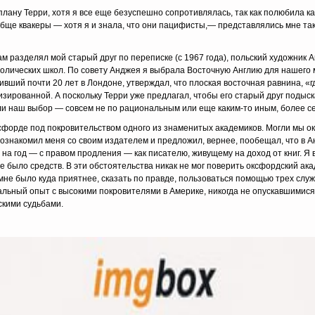
 плану Терри, хотя я все еще безуспешно сопротивлялась, так как полюбила 
ообще квакеры — хотя я и знала, что они пацифисты,— представлялись мне 
 разделял мой старый друг по переписке (с 1967 года), польский художник А
атолических школ. По совету Анджея я выбрала Восточную Англию для нашег
живший почти 20 лет в Лондоне, утверждал, что плоская восточная равнина, «г
рованной. А поскольку Терри уже предлагал, чтобы его старый друг подыска
али наш выбор — совсем не по рациональным или еще каким-то иным, более 
сфорде под покровительством одного из знаменитых академиков. Могли мы ок
накомил меня со своим издателем и предложил, вернее, пообещал, что в Анг
на год — с правом продления — как писателю, живущему на доход от книг. Я 
не было средств. В эти обстоятельства никак не мог поверить оксфордский ак
мне было куда приятнее, сказать по правде, пользоваться помощью трех слу
альный опыт с высокими покровителями в Америке, никогда не опускавшимися 
кими судьбами.