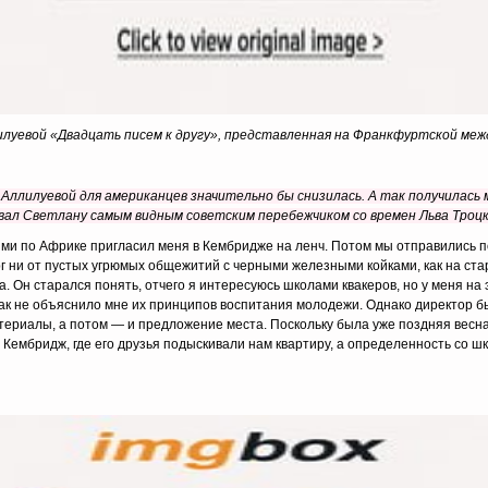
луевой «Двадцать писем к другу», представленная на Франкфуртской меж
а Аллилуевой для американцев значительно бы снизилась. А так получилась
ал Светлану самым видным советским перебежчиком со времен Льва Троцко
зьями по Африке пригласил меня в Кембридже на ленч. Потом мы отправилис
рг ни от пустых угрюмых общежитий с черными железными койками, как на ста
. Он старался понять, отчего я интересуюсь школами квакеров, но у меня на 
как не объяснило мне их принципов воспитания молодежи. Однако директор бы
ериалы, а потом — и предложение места. Поскольку была уже поздняя весна 
в Кембридж, где его друзья подыскивали нам квартиру, а определенность со ш