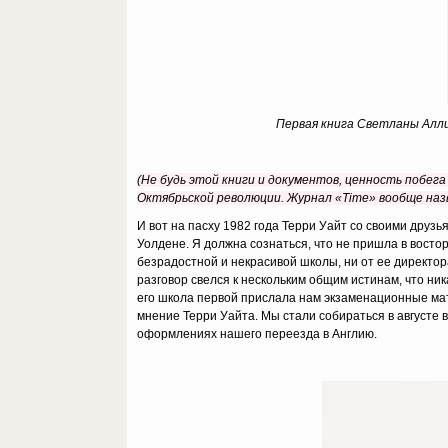
Первая книга Светланы Алли
(Не будь этой книги и документов, ценность побег
Октябрьской революции. Журнал «Time» вообще назв
И вот на пасху 1982 года Терри Уайт со своими дру
Уолдене. Я должна сознаться, что не пришла в восто
безрадостной и некрасивой школы, ни от ее директора
разговор свелся к нескольким общим истинам, что ни
его школа первой прислала нам экзаменационные мат
мнение Терри Уайта. Мы стали собираться в августе 
оформлениях нашего переезда в Англию.