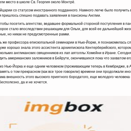
ли место в школе Св. Георгия около Монтрё.
йцарии со статусом иностранного подданного. Намного легче было получить 
ам пришлось спешно подавать заявления в пансионы Англии.
 чтобы посетить агентство, ведавшее формальной стороной поступления в па
торое стало впоследствии решающим для Ольги, для всей ее дальнейшей жиз
ные, но никак не предусмотренные рамки.
рь же профессора епископальной семинарии в Нью-Йорке, я познакомилась сл
уже хорошо знала этого ассистента архиепископа Кентерберийского, которо
скольких англиканских священников из лап аятоллы Хомейни в Иране. Сегодн
дить американских заложников в Бейруте, окончившихся пока что захватом его
 из Нью-Йорка и еще одним человеком (проживающим теперь в Кембридже, в 
амять о том прекрасном (как все трое говорили) времени они продолжали ино
Сама внешность этого высокого приятного бородатого, еще молодого человека
есполезно, да и не хочется.