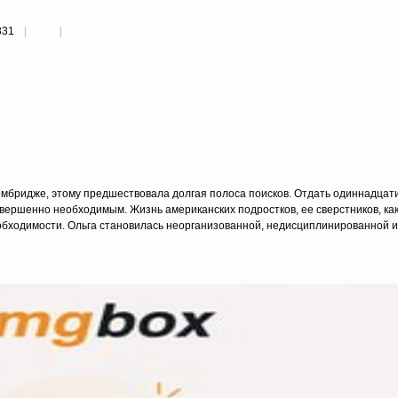
831
 Кембридже, этому предшествовала долгая полоса поисков. Отдать одиннадцат
вершенно необходимым. Жизнь американских подростков, ее сверстников, как 
еобходимости. Ольга становилась неорганизованной, недисциплинированной и