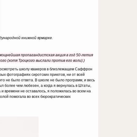
дународной книжной ярмарке.
 мощнейшая пропагандистская акция в год 50-летия
го (хотя Троцкого выслали против его воли).)
ь посмотреть школу квакеров в близлежащем Саффрон
рых фотографиях сиротских приютов, ни от всей
это не было ответа. В школе не было программ, и весь
л более чем любезен, а когда я вернулась в Штаты,
и времени не оставалось, я положилась во всем на
колой помогала во всех бюрократических