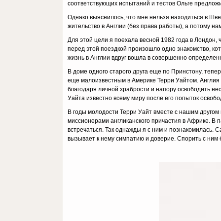
соответствующих испытаний и тестов Ольге предложи
Однако выяснилось, что мне нельзя находиться в Шве
жительство в Англии (без права работы), а потому н
Для этой цели я поехала весной 1982 года в Лондон,
перед этой поездкой произошло одно знакомство, ко
жизнь в Англии вдруг вошла в совершенно определен
В доме одного старого друга еще по Принстону, тепе
еще малоизвестным в Америке Терри Уайтом. Англия 
благодаря личной храбрости и напору освободить не
Уайта известно всему миру после его попыток освобо
В годы молодости Терри Уайт вместе с нашим другом
миссионерами англиканского причастия в Африке. В п
встречаться. Так однажды я с ним и познакомилась. 
вызывает к нему симпатию и доверие. Спорить с ним б