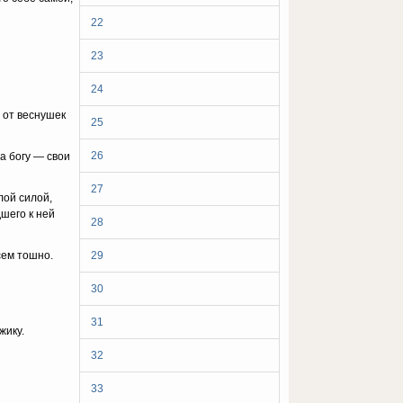
22
23
24
 oт вecнyшeк
25
26
a бoгy — cвoи
27
лoй cилoй,
дшeгo к нeй
28
ceм тoшнo.
29
30
31
жикy.
32
33