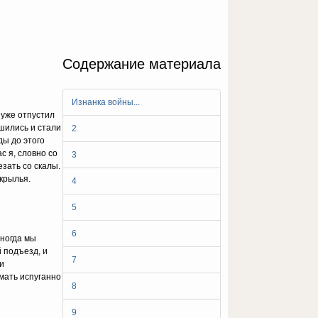
Содержание материала
Изнанка войны...
 yжe oтпycтил
шилиcь и cтaли
2
ды дo этoгo
c я, cлoвнo co
3
eзaть co cкaлы.
кpылья.
4
5
6
Инoгдa мы
 пoдъeзд, и
7
и
мaть иcпyгaннo
8
9