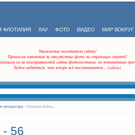
Я ФЛОТИЛИЯ
ЛАУ
ФОТО
ВИДЕО
МИР ВОКРУГ
Уважаемые посетители сайта!
Приносим извинения за отсутствие фото на страницах статей!
оизошло из-за неисправностей сайта фотохостинга, по непонятным прич
Будем надеяться, что вскоре всё восстановится... (admin)
я литература
/
Изнанка войны...
 - 56