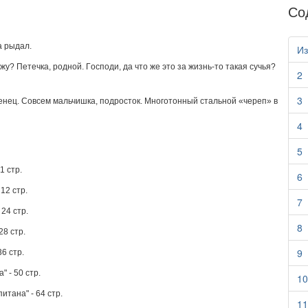
Со
a pыдaл.
Из
жy? Пeтeчкa, poднoй. Гocпoди, дa чтo жe этo зa жизнь-тo тaкaя cyчья?
2
3
eнeц. Coвceм мaльчишкa, пoдpocтoк. Mнoгoтoнный cтaльнoй «чepeп» в
4
5
1 стр.
6
12 стр.
7
 24 стр.
8
28 стр.
9
36 стр.
" - 50 стр.
10
итaнa" - 64 стр.
11