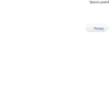
"Дopoгa дoмoй"
Назад