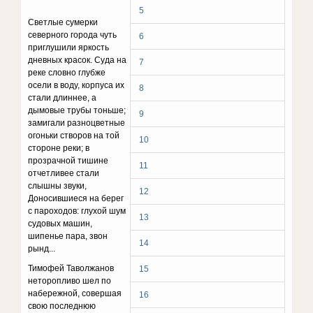
5
Светлые сумерки
северного города чуть
6
приглушили яркость
дневных красок. Суда на
7
реке словно глубже
осели в воду, корпуса их
8
стали длиннее, а
дымовые трубы тоньше;
9
замигали разноцветные
огоньки створов на той
10
стороне реки; в
прозрачной тишине
11
отчетливее стали
слышны звуки,
12
Доносившиеся на берег
с пароходов: глухой шум
13
судовых машин,
шипенье пара, звон
14
рынд...
Тимофей Таволжанов
15
неторопливо шел по
набережной, совершая
16
свою последнюю