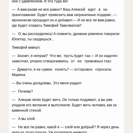
нее с удивлением. И эта туда же!
— А вам разве не все равно? Ваш Алексей идет в за-
гранплавание. Будет привозить вам заграничные подарки...—
иронически процедил он и добавил:— И не все ли вам равно,
где будет плавать Тимофей Таволжапов?
— О, вы рассердились! А помните, древние римляне говорили:
Юпитер, ты сердишься...
Тимофей кивнул:
— Значит, я неправ? Что же, пусть будет так.— И он надолго
замолчал, упорно отворачиваясь от ее тревожных глаз.
— Думаете, я не сумею понять? — осторожно спросила
Марина.
— Вы очень догадливы. Это меня радует.
— Почему?
— Алешке легко будет жить. Он только подумает, а вы уже
угадали его желание и выполнили. Будет жить человек, как за
каменной стеной.
— А вы злой.
— Не все ли равно, какой я — злой или добрый? Я через день
уеду из этого города. Уж потерпите немного.