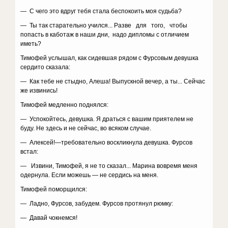
— С чего это вдруг тебя стала беспокоить моя судьба?
— Ты так старательно учился... Разве для того, чтобы
попасть в каботаж в наши дни, надо дипломы с отличием
иметь?
Тимофей услышал, как сидевшая рядом с Фурсовым девушка
сердито сказала:
— Как тебе не стыдно, Алеша! Выпускной вечер, а ты... Сейчас
же извинись!
Тимофей медленно поднялся:
— Успокойтесь, девушка. Я драться с вашим приятелем не
буду. Не здесь и не сейчас, во всяком случае.
— Алексей!—требовательно воскликнула девушка. Фурсов
встал:
— Извини, Тимофей, я не то сказал... Марина вовремя меня
одернула. Если можешь — не сердись на меня.
Тимофей поморщился:
— Ладно, Фурсов, забудем. Фурсов протянул рюмку:
— Давай чокнемся!