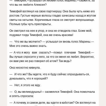
— Тимофей,—услышал он низкий голос Марины,—скажите, за
что вы не любите Алексея?
Тимофей взглянул на свою партнершу. Она была чуть ниже его
ростом. Густые черные волосы гладко зачесаны назад и жгутом
свиты на затылке. Коричневые глаза се смотрят вопрошающе.
Полные губы чуть приоткрыты.
Он смотрел на нее в упор, и она не отводила глаз. Боже мой,
подумал тогда Тимофей, она же очень красива!
— Что же вы молчите? — услышал он вновь голос Марины.—
Мне это очень важно знать.
— А что я могу вам сказать?—пожал плечами Тимофей.—
Вы лучше спросите у него, за что он меня не любит. Вероятно,
он вам уже не раз говорил об атом? Так ведь?
Она неохотно кивнула.
— И что же? Вы ждете, что я буду сейчас опраздывать-ся,
доказывать, что я хороший?
— Нет, я этого не жду.
— О, вы великодушны!— засмеялся Тимофей. Она помолчала
и опять спросила:
— А почему, в самом деле, вы идете в каботаж? Он взглянул на