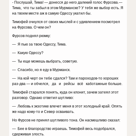
- Послушай, Тима! — донесся до него далекий голос Фурсова.—
Тима, что ты забыл в этом Мурманске? У тебя же выбор есть. Я
на твоем месте аж в самую Одессу укатил бы.
Тимофей очнулся от своих мыслей и с удивлением посмотрел
на Фурсова. О чем он?
Фурсов поднял рюмку:
— Я пью за твою Одессу, Тима.
— Какую Одессу?
— Ты еще можешь выбрать, советую.
— Спасибо, но я еду в Мурманск.
— На кой черт он тебе сдался? Там и пароходов-то хороших
раз-два — и обчелся, да и рейсы всё каботажные больше.
Тимофей старался понять, куда он клонит, зачем затеял этот
разговор. Однако ответил шутливо:
— Любовь к экзотике влечет меня в этот холодный край. Опять
же надо кому-то и Север осваивать.
Но Фурсов не принял шутливого тона. Он насмешливо сказал:
— Бее в благородство играешь. Тимофей весь подобрался,
сдерживая злость.