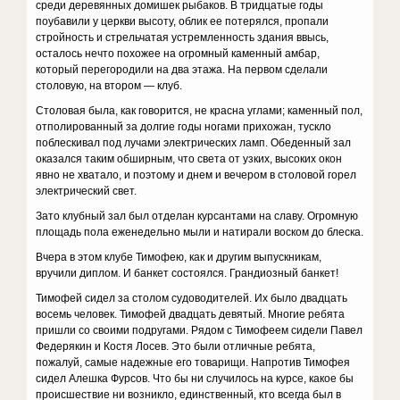
среди деревянных домишек рыбаков. В тридцатые годы
поубавили у церкви высоту, облик ее потерялся, пропали
стройность и стрельчатая устремленность здания ввысь,
осталось нечто похожее на огромный каменный амбар,
который перегородили на два этажа. На первом сделали
столовую, на втором — клуб.
Столовая была, как говорится, не красна углами; каменный пол,
отполированный за долгие годы ногами прихожан, тускло
поблескивал под лучами электрических ламп. Обеденный зал
оказался таким обширным, что света от узких, высоких окон
явно не хватало, и поэтому и днем и вечером в столовой горел
электрический свет.
Зато клубный зал был отделан курсантами на славу. Огромную
площадь пола еженедельно мыли и натирали воском до блеска.
Вчера в этом клубе Тимофею, как и другим выпускникам,
вручили диплом. И банкет состоялся. Грандиозный банкет!
Тимофей сидел за столом судоводителей. Их было двадцать
восемь человек. Тимофей двадцать девятый. Многие ребята
пришли со своими подругами. Рядом с Тимофеем сидели Павел
Федерякин и Костя Лосев. Это были отличные ребята,
пожалуй, самые надежные его товарищи. Напротив Тимофея
сидел Алешка Фурсов. Что бы ни случилось на курсе, какое бы
происшествие ни возникло, единственный, кто всегда был в