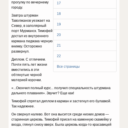
прогулку по вечернему
17
городу.
18
Завтра штурман
Таволжанов уезжает на
19
Север, в заполярный
порт Мурманск. Тимофей
20
достал из внутреннего
кармана пиджака черную
21
книжку. Осторожно
развернул.
22
Диплом. С отличием.
Почти пять лет жизни
Все страницы
вместились в эти
обтянутые черной
материей корочки.
«...Окончил полный курс... получил специальность штурмана
дальнего плавания». Звучит? Еще как!
Тимофей спрятал диплом в карман и застегнул его булавкой.
Так надежнее.
Он свернул налево. Вот она высится среди низких домов —
старинная церковь. Тимофей присел на каменную скамейку у
входа, глянул снизу вверх. Была церковь когда-то красавицей