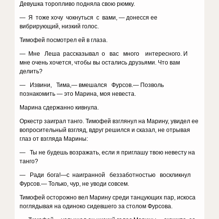
Девушка торопливо подняла свою рюмку.
— Я тоже хочу чокнуться с вами, — донесся ее
вибрирующий, низкий голос.
Тимофей посмотрел ей в глаза.
— Мне Леша рассказывал о вас много интересного. И
мне очень хочется, чтобы вы остались друзьями. Что вам
делить?
— Извини, Тима,— вмешался Фурсов.— Позволь
познакомить — это Марина, моя невеста.
Марина сдержанно кивнула.
Оркестр заиграл танго. Тимофей взглянул на Марину, увидел ее
вопросительный взгляд, вдруг решился и сказал, не отрывая
глаз от взгляда Марины:
— Ты не будешь возражать, если я приглашу твою невесту на
танго?
— Ради бога!—с наигранной беззаботностью воскликнул
Фурсов.— Только, чур, не уводи совсем.
Тимофей осторожно вел Марину среди танцующих пар, искоса
поглядывая на одиноко сидевшего за столом Фурсова.