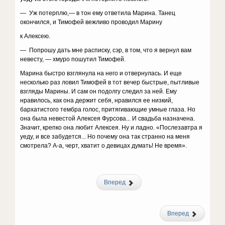
— Уж потерплю,— в тон ему ответила Марина. Танец
окончился, и Тимофей вежливо проводил Марину
к Алексею.
— Попрошу дать мне расписку, сэр, в том, что я вернул вам
невесту, — хмуро пошутил Тимофей.
Марина быстро взглянула на него и отвернулась. И еще
несколько раз ловил Тимофей в тот вечер быстрые, пытливые
взгляды Марины. И сам он подолгу следил за ней. Ему
нравилось, как она держит себя, нравился ее низкий,
бархатистого тембра голос, притягивающие умные глаза. Но
она была невестой Алексея Фурсова... И свадьба назначена.
Значит, крепко она любит Алексея. Ну и ладно. «Послезавтра я
уеду, и все забудется... Но почему она так странно на меня
смотрела? А-а, черт, хватит о девицах думать! Не время».
Вперед
Вперед