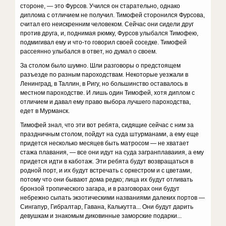
стороне, — это Фурсов. Учился он старательно, однако
диплома с отличием не получил. Тимофей сторонился Фурсова,
считал его неискренним человеком. Сейчас они сидели друг
против друга, и, поднимая рюмку, Фурсов улыбался Тимофею,
подмигивал ему и что-то говорил своей соседке. Тимофей
рассеянно улыбался в ответ, но думал о своем.
За столом было шумно. Шли разговоры о предстоящем
разъезде по разным пароходствам. Некоторые уезжали в
Ленинград, в Таллин, в Ригу, но большинство оставалось в
местном пароходстве. И лишь один Тимофей, хотя диплом с
отличием и давал ему право выбора лучшего пароходства,
едет в Мурманск.
Тимофей знал, что эти вот ребята, сидящие сейчас с ним за
праздничным столом, пойдут на суда штурманами, а ему еще
придется несколько месяцев быть матросом — не хватает
стажа плавания, — все они идут на суда загранплаваиия, а ему
придется идти в каботаж. Эти ребята будут возвращаться в
родной порт, и их будут встречать с оркестром и с цветами,
потому что они бывают дома редко; лица их будут отливать
бронзой тропического загара, и в разговорах они будут
небрежно сыпать экзотическими названиями далеких портов —
Сингапур, Гибралтар, Гавана, Калькутта... Они будут дарить
девушкам и знакомым диковинные заморские подарки...