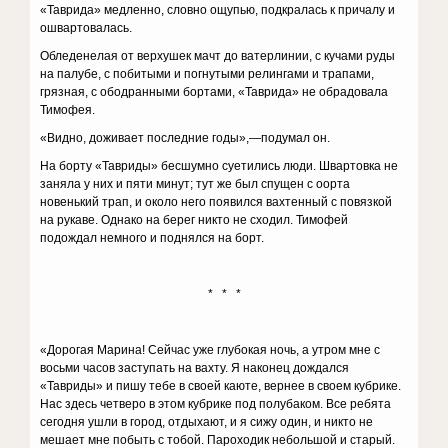
«Таврида» медленно, словно ощупью, подкралась к причалу и
ошвартовалась.
Обледенелая от верхушек мачт до ватерлинии, с кучами руды
на палубе, с побитыми и погнутыми релингами и трапами,
грязная, с ободранными бортами, «Таврида» не обрадовала
Тимофея.
«Видно, доживает последние годы»,—подумал он.
На борту «Тавриды» бесшумно суетились люди. Швартовка не
заняла у них и пяти минут; тут же был спущен с оорта
новенький трап, и около него появился вахтенный с повязкой
на рукаве. Однако на берег никто не сходил. Тимофей
подождал немного и поднялся на борт.
* * *
«Дорогая Марина! Сейчас уже глубокая ночь, а утром мне с
восьми часов заступать на вахту. Я наконец дождался
«Тавриды» и пишу тебе в своей каюте, вернее в своем кубрике.
Нас здесь четверо в этом кубрике под полубаком. Все ребята
сегодня ушли в город, отдыхают, и я сижу один, и никто не
мешает мне побыть с тобой. Пароходик небольшой и старый.