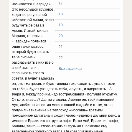
17
называется «Таврида».
Это небольшой грузовоз,
18
ходит по регулярной
каботажной линии, возит
19
руду четыре раза в
месяц. И знай, милая
Марина, теперь на
20
«Тавриде» появится
один такой матрос,
21
который будет писать
тебе письма и
22
рассказывать в них все о
своей жизни, и
Все страницы
спрашивать твоего
совета, и будет вздыхать
он, этот матросик, и будет иногда тихо сходить с ума от тоски
по тебе, и будет увещевать себя, и ругать, и одергивать... А
вчера я, между прочим, «до востребования» получил открытку.
От кого, знаешь? Да, ты угадала. Именно он, твой нынешний
муж, любезно известил меня о вашей скадьбе и о том, что он
получил назначение на теплоход «Россошь» третьим
помощником капитана и уходит через неделю в дальний рейс, а
именно в Бразилию за грузом кофе. Боже мой, Бразилия, кофе,
бананы, танго — слова-то какие! Музыка! Я пожелал ему
телеграммой попутного ветра. Он хотел уязвить меня,