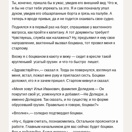
Ты, конечно, пришла бы в ужас, увидев его внешний вид. Что ж,
я бы не стал тебя упрекать за это. Я и сам поначалу упал
духом, увидев его обшарпанные борта и грязь на палубе. А
теперь я вроде привык, да и не годится охаивать свое судно.
Поднялся я в первый раз на борт, спрашиваю у вахтенного
матроса, как пройти к капитану. А тот документы требует!
Чувствуешь, служба как налажена? Ну, предъявил я ему свое
направление, вахтенный вызвал боцмана, тот провел меня к
старпому.
Вхожу я с боцманом в каюту и вижу — сидит в кресле такой
кругленький усатый грузин и что-то быстро пишет.
«Здравствуйте»,— сказал я. Тогда он повернулся, взглянул на
меня, встал, пожал мне руку и пригласил сесть. Боцман
доложил, кто я и зачем пришел. Старпом кивнул и сказал:
«Меня зовут Илья Иванович, фамилия Долидзев.— Он
покрутил свой ус, усмехнулся и добавил:—Не Долидзе, а
именно Долидзев. Так сказать, и по существу, и по форме
обрусевший грузин. Правильно я говорю, боцман?»
«Вполне»,— солидно подтвердил боцман.
«Ну-с, будем считать, познакомились. Остальное прояснится в
работе. Главным начальником для вас сейчас будет боцман.