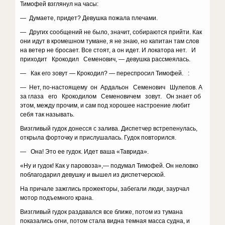
Тимофей взглянул на часы:
— Думаете, придет? Девушка пожала плечами.
— Других сообщений не было, значит, собираются прийти. Как
они идут в кромешном тумане, я не знаю, но капитан там слов
на ветер не бросает. Все стоят, а он идет. И локатора нет. И
приходит Крокодил Семенович, — девушка рассмеялась.
— Как его зовут — Крокодил? — переспросил Тимофей. :
— Нет, по-настоящему он Ардальон Семенович Шулепов. А
за глаза его Крокодилом Семеновичем зовут. Он знает об
этом, между прочим, и сам под хорошее настроение любит
себя так называть.
Визгливый гудок донесся с залива. Диспетчер встрепенулась,
открыла форточку и прислушалась. Гудок повторился.
— Она! Это ее гудок. Идет ваша «Таврида».
«Ну и гудок! Как у паровоза»,— подумал Тимофей. Он неловко
поблагодарил девушку и вышел из диспетчерской.
На причале зажглись прожекторы, забегали люди, заурчал
мотор подъемного крана.
Визгливый гудок раздавался все ближе, потом из тумана
показались огни, потом стала видна темная масса судна, и