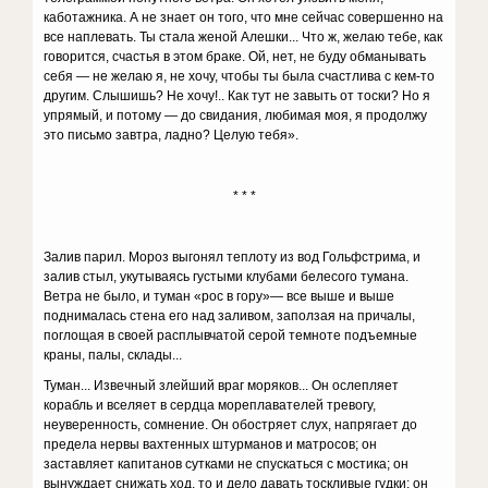
каботажника. А не знает он того, что мне сейчас совершенно на
все наплевать. Ты стала женой Алешки... Что ж, желаю тебе, как
говорится, счастья в этом браке. Ой, нет, не буду обманывать
себя — не желаю я, не хочу, чтобы ты была счастлива с кем-то
другим. Слышишь? Не хочу!.. Как тут не завыть от тоски? Но я
упрямый, и потому — до свидания, любимая моя, я продолжу
это письмо завтра, ладно? Целую тебя».
* * *
Залив парил. Мороз выгонял теплоту из вод Гольфстрима, и
залив стыл, укутываясь густыми клубами белесого тумана.
Ветра не было, и туман «рос в гору»— все выше и выше
поднималась стена его над заливом, заползая на причалы,
поглощая в своей расплывчатой серой темноте подъемные
краны, палы, склады...
Туман... Извечный злейший враг моряков... Он ослепляет
корабль и вселяет в сердца мореплавателей тревогу,
неуверенность, сомнение. Он обостряет слух, напрягает до
предела нервы вахтенных штурманов и матросов; он
заставляет капитанов сутками не спускаться с мостика; он
вынуждает снижать ход, то и дело давать тоскливые гудки; он