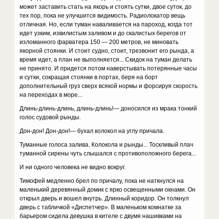
может заставить стать на якорь и стоять сутки, двое суток, до
тех пор, пока не улучшится видимость. Радиолокатор вещь
отличная. Но, если туман наваливается на пароход, когда тот
идет узким, извилистым заливом и до скалистых берегов от
изломанного фарватера 150 — 200 метров, не миновать
якорной стоянки. И стоит судно, стоит, трезвонит его рында, а
время идет, а план не выполняется... Скидок на туман делать
не принято. И придется потом наверстывать потерянные часы
и сутки, сокращая стоянки в портах, беря на борт
дополнительный груз сверх всякой нормы и форсируя скорость
на переходах в море...
Длинь-длинь-длинь, длинь-длинь!— доносился из мрака тонкий
голос судовой рынды.
Дон-дон! Дон-дон!— бухал колокол на углу причала.
Туманные голоса залива. Колокола и рынды... Тоскливый плач
туманной сирены чуть слышался с противоположного берега...
И ни одного человека не видно вокруг.
Тимофей медленно брел по причалу, пока не наткнулся на
маленький деревянный домик с ярко освещенными окнами. Он
открыл дверь и вошел внутрь. Длинный коридор. Он толкнул
дверь с табличкой «Диспетчер». В маленьком комнатке за
барьером сидела девушка в кителе с двумя нашивками на