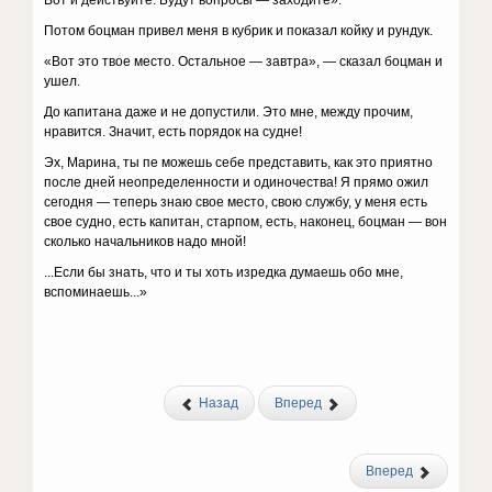
Вот и действуйте. Будут вопросы — заходите».
Потом боцман привел меня в кубрик и показал койку и рундук.
«Вот это твое место. Остальное — завтра», — сказал боцман и
ушел.
До капитана даже и не допустили. Это мне, между прочим,
нравится. Значит, есть порядок на судне!
Эх, Марина, ты пе можешь себе представить, как это приятно
после дней неопределенности и одиночества! Я прямо ожил
сегодня — теперь знаю свое место, свою службу, у меня есть
свое судно, есть капитан, старпом, есть, наконец, боцман — вон
сколько начальников надо мной!
...Если бы знать, что и ты хоть изредка думаешь обо мне,
вспоминаешь...»
Назад
Вперед
Вперед