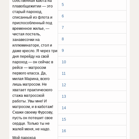
собственная каюта на
5
плавобщежитии — это
старый пароход,
6
списанный из флота и
приспособленный под
7
временное жилье, —
чистая постель,
8
занавесочки на
иллюминаторе, стол и
9
даже кресло. Я через три
дня перейду на свой
пароход — он сейчас в
10
рейсе — матросом
первого класса. Да,
11
милая Марина, всего
лишь матросом. Не
12
хватает практического
стажа матросской
13
работы. Увы мне! И
матросом, и в каботаж!
14
Скажи своему Фурсову,
пусть он потешит свое
15
сердце. Только ты не
жалей меня, не надо.
16
Мой пароход