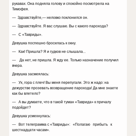
рукавах. Она подняла голову и спокойно посмотрела на
Тимофея.
— Здравствуйте,— неловко поклонился он.
— Здравствуйте. Я вас слушаю. Вы с какого парохода?
— С «Тавриды».
Девушка поспешно бросилась к окну.
— Как! Пришла? Я и гудков не слышала...
— Да нет, не пришла. Я жду ее. Только назначение получил
вчера.
Девушка засмеялась:
— Ух, гора с плеч! Вы меня перепугали. Это ж надо: на
дежурстве прозевать возвращение парохода! Да мне знаете
как бы влетело?
— А вы думаете, что в такой туман «Таврида» к причалу
подойдет?
Девушка усмехнулась:
— Вот телеграмма с «Тавриды»: «Полагаю прибыть к
шестнадцати часам».