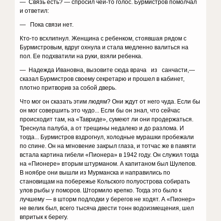
— Связь есть? — спросил чей-то голос. Бурмистров помолчал
и ответил:
— Пока связи нет.
Кто-то всхлипнул. Женщина с ребенком, стоявшая рядом с
Бурмистровым, вдруг охнула и стала медленно валиться на
пол. Ее подхватили на руки, взяли ребенка.
— Надежда Ивановна, вызовите сюда врача из санчасти,—
сказал Бурмистров своему секретарю и прошел в кабинет,
плотно притворив за собой дверь.
Что мог он сказать этим людям? Они ждут от него чуда. Если бы
он мог совершить это чудо... Если бы он знал, что сейчас
происходит там, на «Тавриде», сумеют ли они продержаться.
Треснула палуба, а от трещины недалеко и до разлома. И
тогда... Бурмистров вздрогнул, холодные мурашки пробежали
по спине. Он на мгновение закрыл глаза, и тотчас же в памяти
встала картина гибели «Пионера» в 1942 году. Он служил тогда
на «Пионере» вторым штурманом. А капитаном был Шулепов.
В ноябре они вышли из Мурманска и направились по
становищам на побережье Кольского полуострова собирать
улов рыбы у поморов. Штормило крепко. Тогда это было к
лучшему — в шторм подлодки у берегов не ходят. А «Пионер»
не велик был, всего тысяча двести тонн водоизмещения, шел
впритык к берегу.