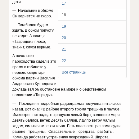
дети.
17
— Начальник в обкоме.
18
Он вернется не скоро.
— Тем более будем
19
ждать. В обком попусту
не ходят. Значит, с
20
«Тавридой» плохо,
значит, слухи верные.
21
А начальник
22
пароходства сидел в это
время в кабинете у
Все страницы
первого секретаря
обкома партии Василия
Андреевича Кузнецова и
докладывал об обстановке на море и о бедственном
положении «Тавриды».
— Последняя подробная радиограмма получена пять часов
назад. Вот она: «В районе второго трюма трещина в палубе.
Имею крен пятнадцать градусов левый борт, волнение моря
девять баллов, ветер десять баллов. Иду по ветру малым
ходом, сильная килевая качка. Есть опасность разлома судна
районе трещины. Спасательные средства разбиты.
Команда работает устранению повреждений. Широта...