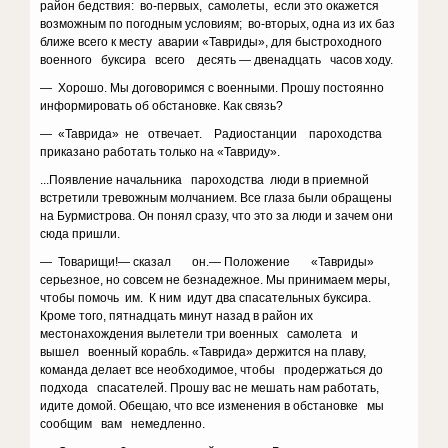
район бедствия: во-первых, самолеты, если это окажется
возможным по погодным условиям; во-вторых, одна из их баз
ближе всего к месту аварии «Тавриды», для быстроходного
военного буксира всего десять — двенадцать часов ходу.
— Хорошо. Мы договоримся с военными. Прошу постоянно
информировать об обстановке. Как связь?
— «Таврида» не отвечает. Радиостанции пароходства
приказано работать только на «Тавриду».
...Появление начальника пароходства люди в приемной
встретили тревожным молчанием. Все глаза были обращены
на Бурмистрова. Он понял сразу, что это за люди и зачем они
сюда пришли.
— Товарищи!— сказал он.— Положение «Тавриды»
серьезное, но совсем не безнадежное. Мы принимаем меры,
чтобы помочь им. К ним идут два спасательных буксира.
Кроме того, пятнадцать минут назад в район их
местонахождения вылетели три военных самолета и
вышел военный корабль. «Таврида» держится на плаву,
команда делает все необходимое, чтобы продержаться до
подхода спасателей. Прошу вас не мешать нам работать,
идите домой. Обещаю, что все изменения в обстановке мы
сообщим вам немедленно.