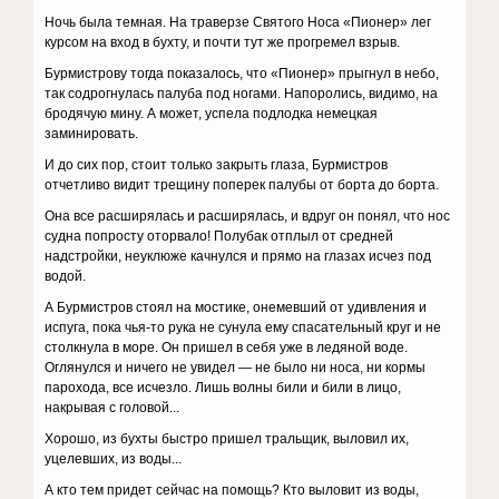
Ночь была темная. На траверзе Святого Носа «Пионер» лег
курсом на вход в бухту, и почти тут же прогремел взрыв.
Бурмистрову тогда показалось, что «Пионер» прыгнул в небо,
так содрогнулась палуба под ногами. Напоролись, видимо, на
бродячую мину. А может, успела подлодка немецкая
заминировать.
И до сих пор, стоит только закрыть глаза, Бурмистров
отчетливо видит трещину поперек палубы от борта до борта.
Она все расширялась и расширялась, и вдруг он понял, что нос
судна попросту оторвало! Полубак отплыл от средней
надстройки, неуклюже качнулся и прямо на глазах исчез под
водой.
А Бурмистров стоял на мостике, онемевший от удивления и
испуга, пока чья-то рука не сунула ему спасательный круг и не
столкнула в море. Он пришел в себя уже в ледяной воде.
Оглянулся и ничего не увидел — не было ни носа, ни кормы
парохода, все исчезло. Лишь волны били и били в лицо,
накрывая с головой...
Хорошо, из бухты быстро пришел тральщик, выловил их,
уцелевших, из воды...
А кто тем придет сейчас на помощь? Кто выловит из воды,