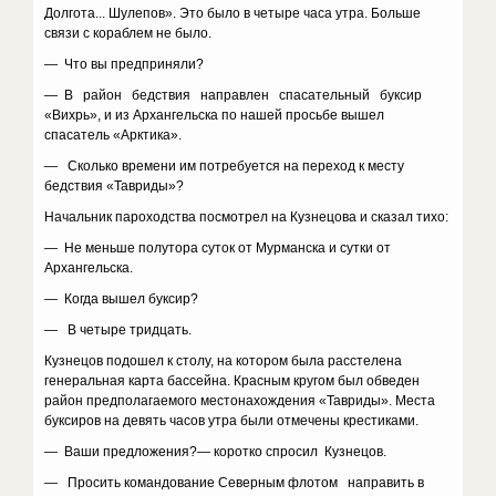
Долгота... Шулепов». Это было в четыре часа утра. Больше
связи с кораблем не было.
— Что вы предприняли?
— В район бедствия направлен спасательный буксир
«Вихрь», и из Архангельска по нашей просьбе вышел
спасатель «Арктика».
— Сколько времени им потребуется на переход к месту
бедствия «Тавриды»?
Начальник пароходства посмотрел на Кузнецова и сказал тихо:
— Не меньше полутора суток от Мурманска и сутки от
Архангельска.
— Когда вышел буксир?
— В четыре тридцать.
Кузнецов подошел к столу, на котором была расстелена
генеральная карта бассейна. Красным кругом был обведен
район предполагаемого местонахождения «Тавриды». Места
буксиров на девять часов утра были отмечены крестиками.
— Ваши предложения?— коротко спросил Кузнецов.
— Просить командование Северным флотом направить в