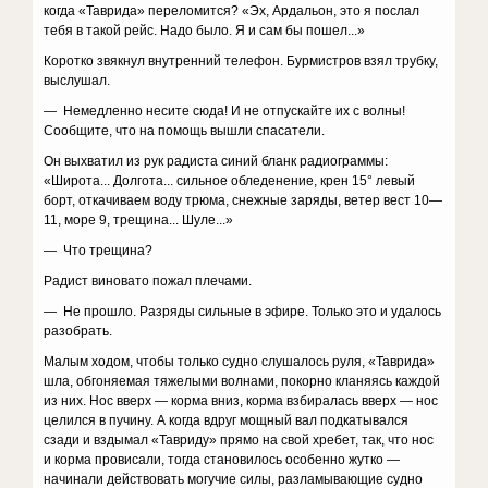
когда «Таврида» переломится? «Эх, Ардальон, это я послал
тебя в такой рейс. Надо было. Я и сам бы пошел...»
Коротко звякнул внутренний телефон. Бурмистров взял трубку,
выслушал.
— Немедленно несите сюда! И не отпускайте их с волны!
Сообщите, что на помощь вышли спасатели.
Он выхватил из рук радиста синий бланк радиограммы:
«Широта... Долгота... сильное обледенение, крен 15° левый
борт, откачиваем воду трюма, снежные заряды, ветер вест 10—
11, море 9, трещина... Шуле...»
— Что трещина?
Радист виновато пожал плечами.
— Не прошло. Разряды сильные в эфире. Только это и удалось
разобрать.
Малым ходом, чтобы только судно слушалось руля, «Таврида»
шла, обгоняемая тяжелыми волнами, покорно кланяясь каждой
из них. Нос вверх — корма вниз, корма взбиралась вверх — нос
целился в пучину. А когда вдруг мощный вал подкатывался
сзади и вздымал «Тавриду» прямо на свой хребет, так, что нос
и корма провисали, тогда становилось особенно жутко —
начинали действовать могучие силы, разламывающие судно