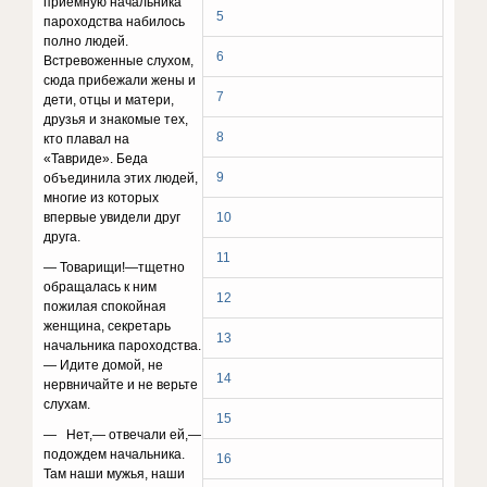
приемную начальника
5
пароходства набилось
полно людей.
6
Встревоженные слухом,
сюда прибежали жены и
7
дети, отцы и матери,
друзья и знакомые тех,
8
кто плавал на
«Тавриде». Беда
9
объединила этих людей,
многие из которых
впервые увидели друг
10
друга.
11
— Товарищи!—тщетно
обращалась к ним
12
пожилая спокойная
женщина, секретарь
13
начальника пароходства.
— Идите домой, не
14
нервничайте и не верьте
слухам.
15
— Нет,— отвечали ей,—
подождем начальника.
16
Там наши мужья, наши