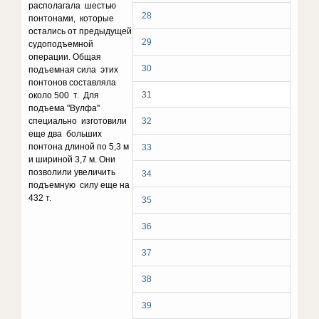
располагала шестью
28
понтонами, которые
остались от предыдущей
29
судоподъемной
операции. Общая
30
подъемная сила этих
понтонов составляла
31
около 500 т. Для
подъема "Вулфа"
специально изготовили
32
еще два больших
понтона длиной по 5,3 м
33
и шириной 3,7 м. Они
позволили увеличить
34
подъемную силу еще на
432 т.
35
36
37
38
39