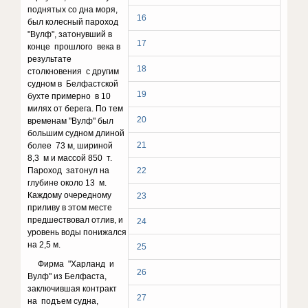
поднятых со дна моря,
16
был колесный пароход
"Вулф", затонувший в
17
конце прошлого века в
результате
18
столкновения с другим
судном в Белфастской
19
бухте примерно в 10
милях от берега. По тем
20
временам "Вулф" был
большим судном длиной
21
более 73 м, шириной
8,3 м и массой 850 т.
Пароход затонул на
22
глубине около 13 м.
Каждому очередному
23
приливу в этом месте
предшествовал отлив, и
24
уровень воды понижался
на 2,5 м.
25
Фирма "Харланд и
26
Вулф" из Белфаста,
заключившая контракт
27
на подъем судна,