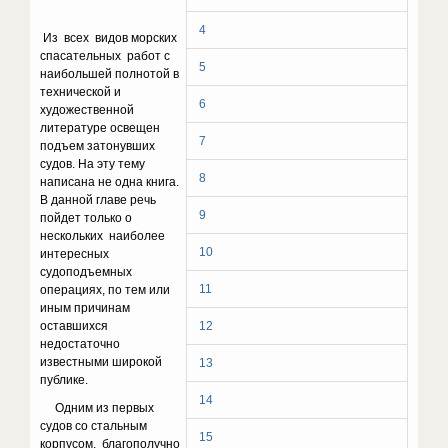
4
Из всех видов морских
спасательных работ с
5
наибольшей полнотой в
технической и
6
художественной
литературе освещен
7
подъем затонувших
судов. На эту тему
8
написана не одна книга.
В данной главе речь
9
пойдет только о
нескольких наиболее
10
интересных
судоподъемных
11
операциях, по тем или
иным причинам
оставшихся
12
недостаточно
известными широкой
13
публике.
14
Одним из первых
судов со стальным
15
корпусом, благополучно