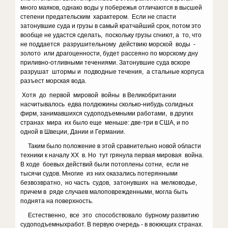
много маяков, однако воды у побережья отличаются в высшей
степени предательским характером. Если не спасти
затонувшие суда и грузы в самый кратчайший срок, потом это
вообще не удастся сделать, поскольку грузы сгниют, а то, что
не поддается разрушительному действию морской воды -
золото или драгоценности, будет рассеяно по морскому дну
приливно-отливными течениями. Затонувшие суда вскоре
разрушат штормы и подводные течения, а стальные корпуса
разъест морская вода.
Хотя до первой мировой войны в Великобритании
насчитывалось едва полдюжины сколько-нибудь солидных
фирм, занимавшихся судоподъемными работами, в других
странах мира их было еще меньше: две-три в США, и по
одной в Швеции, Дании и Германии.
Таким было положение в этой сравнительно новой области
техники к началу XX в. Но тут грянула первая мировая война.
В ходе боевых действий были потоплены сотни, если не
тысячи судов. Многие из них оказались потерянными
безвозвратно, но часть судов, затонувших на мелководье,
причем в ряде случаев малоповрежденными, могла быть
поднята на поверхность.
Естественно, все это способствовало бурному развитию
судоподъемныхработ. В первую очередь - в воюющих странах.