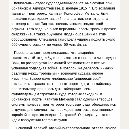
Специальный отдел судоподъемных работ был создан при
британском Адмиралтействе. В ноябре 1915 г. Его возглавил
капитан Грейторекс. Капитан Кристофер Меткалф был
назначен командиром аварийно-спасательного отдела, а
инженер-капитан Тид стал начальником интендантской
службы. В его ведение были переданы насосы, тросы и прочее
снаряжение, а также обучение людей обращению с этим
оборудованием. Специалистам отдела удалось поднять около
500 судов, стоивших не менее 50 млн. фт. ст.
Первоначально предполагалось, что аварийно-
спасательный отдел будет заниматься спасанием лишь судов
ВМФ, но развернутая Германией безжалостная и весьма
успешная подводная война, в которой не делалось никаких
различий между торговыми и военными судами, многое
изменила. Вскоре даже ллойдовские "андеррайтеры"
отказались страховать торговые пароходы, и английскому
правительству пришлось дать обещание всем
судовладельцам страховать суда, которые заходили в
британские порты. Капитан Меткалф стал одним из творцов
системы конвоев, при которой торговые суда объединялись
в группы для совместных переходов под эскортом военных
кораблей и противолодочной охраной. Он выдвинул также
идею вооружения торговых судов.
Основной задачей аварийно-спасательного отдела вскоре