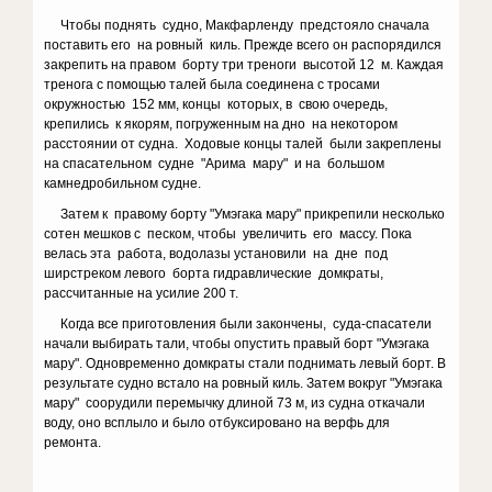
Чтобы поднять судно, Макфарленду предстояло сначала
поставить его на ровный киль. Прежде всего он распорядился
закрепить на правом борту три треноги высотой 12 м. Каждая
тренога с помощью талей была соединена с тросами
окружностью 152 мм, концы которых, в свою очередь,
крепились к якорям, погруженным на дно на некотором
расстоянии от судна. Ходовые концы талей были закреплены
на спасательном судне "Арима мару" и на большом
камнедробильном судне.
Затем к правому борту "Умэгака мару" прикрепили несколько
сотен мешков с песком, чтобы увеличить его массу. Пока
велась эта работа, водолазы установили на дне под
ширстреком левого борта гидравлические домкраты,
рассчитанные на усилие 200 т.
Когда все приготовления были закончены, суда-спасатели
начали выбирать тали, чтобы опустить правый борт "Умэгака
мару". Одновременно домкраты стали поднимать левый борт. В
результате судно встало на ровный киль. Затем вокруг "Умэгака
мару" соорудили перемычку длиной 73 м, из судна откачали
воду, оно всплыло и было отбуксировано на верфь для
ремонта.