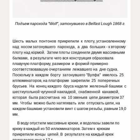
Подъем парохода "Wolf", затонувшего в Belfast Lough 1868 г.
Шесть малых понтонов прикрепили к плоту, установленному
над носом затонувшего парохода, а два больших - к второму
плоту над кормой. Затем плоты соединили двумя массивными
балками, в результате чего вся конструкция образовала
плавучую платформу, размером и формой примерно
соответствовавшую очертаниям лежавшего на дне судна.
Поскольку в каждом борту затонувшего "Вулфа" имелось 25
иллюминаторов, на платформе закрепили 25 поперечных
брусьев. На конец каждого бруса надели железный башмак с
шестиугольной чугунной накладкой, снабженной канавкой,
которая была рассчитана на 10 звеньев цепи диаметром 37
мм. Чтобы можно было натягивать или отпускать цепи, на
каждом башмаке установили винт с шагом резьбы, равным 19,0
мм.
В воду опустили массивные крюки, и водолазы завели по
крюку в каждый из 50 иллюминаторов. Затем к крюкам
прикрепили концы цепей. В результате на каждый крюк