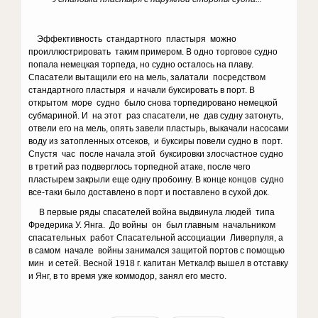
Эффективность стандартного пластыря можно
проиллюстрировать таким примером. В одно торговое судно
попала немецкая торпеда, но судно осталось на плаву.
Спасатели вытащили его на мель, залатали посредством
стандартного пластыря и начали буксировать в порт. В
открытом море судно было снова торпедировано немецкой
субмариной. И на этот раз спасатели, не дав судну затонуть,
отвели его на мель, опять завели пластырь, выкачали насосами
воду из затопленных отсеков, и буксиры повели судно в порт.
Спустя час после начала этой буксировки злосчастное судно
в третий раз подверглось торпедной атаке, после чего
пластырем закрыли еще одну пробоину. В конце концов судно
все-таки было доставлено в порт и поставлено в сухой док.
В первые ряды спасателей война выдвинула людей типа
Фредерика У. Янга. До войны он был главным начальником
спасательных работ Спасательной ассоциации Ливерпуля, а
в самом начале войны занимался защитой портов с помощью
мин и сетей. Весной 1918 г. капитан Меткалф вышел в отставку
и Янг, в то время уже коммодор, занял его место.