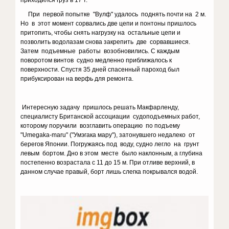
приходился груз в 17 т.
При первой попытке "Вулф" удалось поднять почти на 2 м.
Но в этот момент сорвались две цепи и понтоны пришлось
притопить, чтобы снять нагрузку на остальные цепи и
позволить водолазам снова закрепить две сорвавшиеся.
Затем подъемные работы возобновились. С каждым
поворотом винтов судно медленно приближалось к
поверхности. Спустя 35 дней спасенный пароход был
прибуксирован на верфь для ремонта.
Интересную задачу пришлось решать Макфарленду,
специалисту Британской ассоциации судоподъемных работ,
которому поручили возглавить операцию по подъему
"Umegaka-maru" ("Умэгака мару"), затонувшего недалеко от
берегов Японии. Погружаясь под воду, судно легло на грунт
левым бортом. Дно в этом месте было наклонным, а глубина
постепенно возрастала с 11 до 15 м. При отливе верхний, в
данном случае правый, борт лишь слегка покрывался водой.