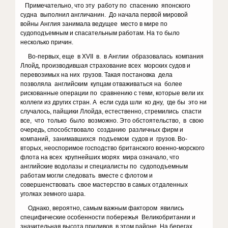
Примечательно, что эту работу по спасению японского
судна выполнил англичанин. До начала первой мировой
войны Англия занимала ведущее место в мире по
судоподъемным и спасательным работам. На то было
несколько причин.
Во-первых, еще в XVII в. в Англии образовалась компания
Ллойд, производившая страхование всех морских судов и
перевозимых на них грузов. Такая постановка дела
позволяла английским купцам отваживаться на более
рискованные операции по сравнению с теми, которые вели их
коллеги из других стран. А если суда шли ко дну, где бы это ни
случалось, пайщики Ллойда, естественно, стремились спасти
все, что только было возможно. Это обстоятельство, в свою
очередь, способствовало созданию различных фирм и
компаний, занимавшихся подъемом судов и грузов. Во-
вторых, неоспоримое господство британского военно-морского
флота на всех крупнейших морях мира означало, что
английские водолазы и специалисты по судоподъемным
работам могли следовать вместе с флотом и
совершенствовать свое мастерство в самых отдаленных
уголках земного шара.
Однако, вероятно, самым важным фактором явились
специфические особенности побережья Великобритании и
значительная высота приливов в этом районе. На берегах