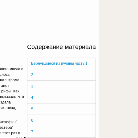
Содержание материала
Вернувшиеся из пучины часть 1
чного масла в
шлось
2
анал. Кроме
станет
3
 рифы. Как
показало, что
4
создала
их гнезд,
5
6
Джозефин"
естера"
7
 этот раз в