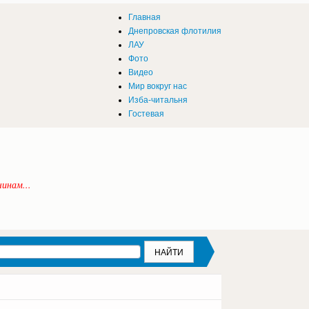
Главная
Днепровская флотилия
ЛАУ
Фото
Видео
Мир вокруг нас
Изба-читальня
Гостевая
инам...