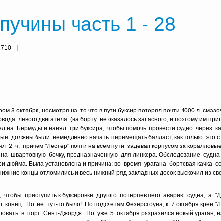
пучины часть 1 - 28
1710
м 3 октября, несмотря на то что в пути буксир потерял почти 4000 л смазо
вода левого двигателя (на борту не оказалось запасного, и поэтому им при
тел на Бермуды и нанял три буксира, чтобы помочь провести судно через к
орые должны были немедленно начать перемещать балласт, как только это 
 2 ч, причем "Лестер" почти на всем пути задевал корпусом за коралловые
ли на швартовную бочку, предназначенную для линкора. Обследование судна 
ри дюйма. Была установлена и причина: во время урагана бортовая качка 
ижние концы отломились и весь нижний ряд закладных досок выскочил из сво
чтобы приступить к буксировке другого потерпевшего аварию судна, а "
 конец. Но не тут-то было! По подсчетам Фезерстоуна, к 7 октября крен "Л
ровать в порт Сент-Джордж. Но уже 5 октября разразился новый ураган, на