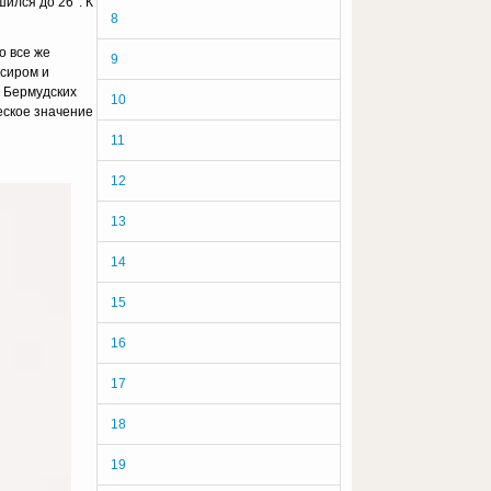
ился до 26°. К
8
о все же
9
сиром и
у Бермудских
10
еское значение
11
12
13
14
15
16
17
18
19