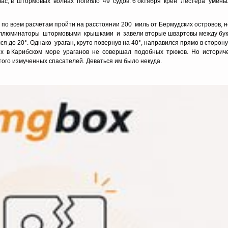
ас, в штормовых волнах погибло 49 судов. 6 октября крен "Лестера" уменьш
о всем расчетам пройти на расстоянии 200 миль от Бермудских островов, н
 иллюминаторы штормовыми крышками и завели вторые швартовы между бук
я до 20°. Однако ураган, круто повернув на 40°, направился прямо в сторон
ных в Карибском море ураганов не совершал подобных трюков. Но историч
того измученных спасателей. Деваться им было некуда.