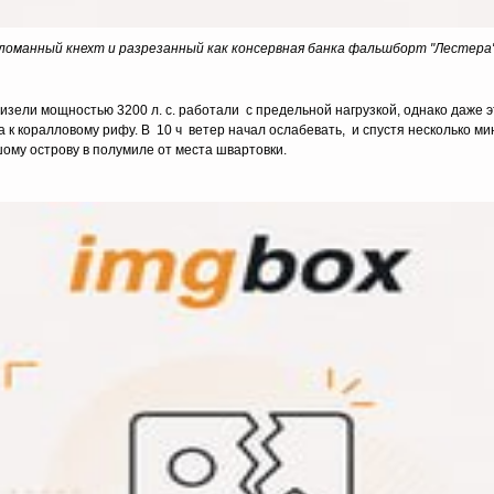
ломанный кнехт и разрезанный как консервная банка фальшборт "Лестера".
зели мощностью 3200 л. с. работали с предельной нагрузкой, однако даже э
а к коралловому рифу. В 10 ч ветер начал ослабевать, и спустя несколько 
ому острову в полумиле от места швартовки.