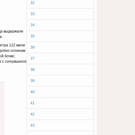
32
33
34
уда выдержали
35
и.
етра 122 мили
36
одобно оспинам
ой бочке;
37
я с согнувшихся
38
39
40
41
42
43