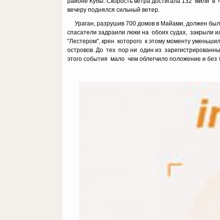
районе Кубы. Скорость ветра достигала 132 мили в ч
вечеру поднялся сильный ветер.
Ураган, разрушив 700 домов в Майами, должен был п
спасатели задраили люки на обоих судах, закрыли
"Лестером", крен которого к этому моменту уменьшилс
островов. До тех пор ни один из зарегистрирован
этого события мало чем облегчило положение и без 