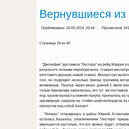
Вернувшиеся из 
Опубликовано: 20.09.2014, 20:44
Просмотров: 34
Страница 28 из 45
"Джозефин" доставила "Лестера" на рейд Мэррея утро
результате поломки переборочного стакана маслопро
изготовить вручную новый стакан). Фезерстоун выле
того, он подрядил несколько бригад грузчиков, кот
возможным. Проход через канал длиной 2 мили занял
только буксировка закончилась, его тут же постави
под грузом балласта нижняя палуба прогнулась на т
чрезмерную нагрузку на стойки шифтингбордсов, их н
пропустив под собой балласт.
"Лилиан" отправилась в район Южной Атлантики, 
осталась. Казалось, злоключениям "Лестера" пришел
уменьшится настолько, что его можно будет отбукси