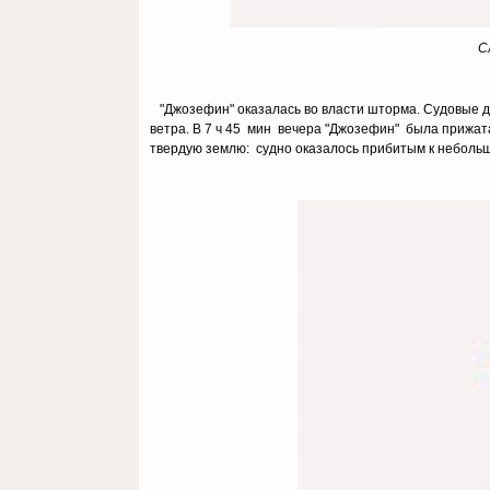
С
"Джозефин" оказалась во власти шторма. Судовые ди
ветра. В 7 ч 45 мин вечера "Джозефин" была прижат
твердую землю: судно оказалось прибитым к небольш