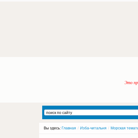
Это пр
Вы здесь:
Главная
/
Изба-читальня
/
Морская темат