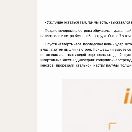
- Уж лучше остаться там, где мы есть, - высказался 
Поздно вечером на острова обрушился ураганный в
натиск волн и ветра без особого труда. Около 7 ч ве
Спустя четверть часа последовал новый удар штор
в час, а затем вышли из строя. Пришедший вместе с
оставались на теле людей еще несколько дней спустя
швартовные кнехты "Джозефин" согнулись навстречу 
кнехтов, прорезали стальной настил палубы толщиной