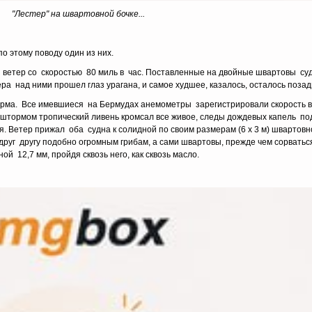
"Лестер" на швартовной бочке...
по этому поводу один из них.
етер со скоростью 80 миль в час. Поставленные на двойные швартовы с
чера над ними прошел глаз урагана, и самое худшее, казалось, осталось позад
ма. Все имевшиеся на Бермудах анемометры зарегистрировали скорость в
о штормом тропический ливень кромсал все живое, следы дождевых капель п
. Ветер прижал оба судна к солидной по своим размерам (6 х 3 м) швартовн
друг другу подобно огромным грибам, а сами швартовы, прежде чем сорватьс
 12,7 мм, пройдя сквозь него, как сквозь масло.