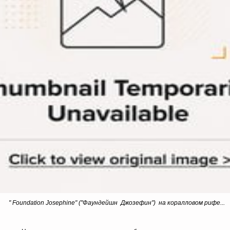
" Foundation Josephine" ("Фаундейшн Джозефин") на коралловом рифе...