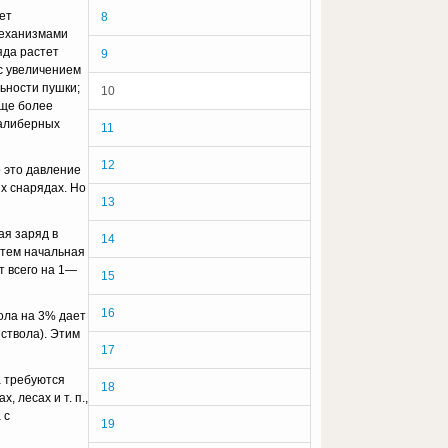
ет
8
механизмами
яда растет
9
с увеличе­нием
­ности пушки;
10
еще более
калиберных
11
12
о это давление
ых снарядах. Но
13
ая заряд в
14
тем началь­ная
т всего на 1—
15
16
вола на 3% дает
ствола). Этим
17
а требуются
18
 лесах и т. п.,
 с
19