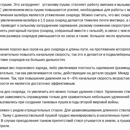
 пушки. Это затрудняет установку пушки, стесняет работу экипажа и вызыва
 С увеличением веса пушки повышаются усилия, необходимые для работы с 
личения калибра является утяжеление снаряда. Можно считать, что вес снар
с увеличением ка­либра в 1,5 раза снаряд делается тяжелее почти вчетверо, а 
а приводит к сильному затруднению заряжания, резкому снижению скорострель
ять унитарный патрон (снаряд, собранный вместе с гильзой), в связи с чем 
ием размера снарядов уменьшается их запас в танке: большое число крупно­
ления порохо вых газов на дно снаряда и длины пути, на протяжении которог
начи­тельно повысить начальную скорость; так это и делается в подкалиберн
ствие снарядов на больших дальностях.
чивая вес поро­хового заряда, либо увеличивая плотность заряжания (размещ
ельно, так как увеличиваются силы, действующие на детали орудия. Между 
вление. Так, при повышении давления на 4—6% начальная скорость возрастае
орости не является достаточно эффективным.
на дно снаряда, то увеличить его можно только удлиняя ствол. Удлинение ст
ая зависимость справедлива только для сравнительно небольших удлинений 
ьзовались при создании танковых пушек в годы второй мировой войны.
ряжен с рядом отрицательных сторон. Для уравновешивания длинного ствол
анку с длинно­ствольной пушкой трудно маневрировать в населенных пунктах,
; В случае преодоления танком препятствий ствол утыкается в землю, а пушка
треле.