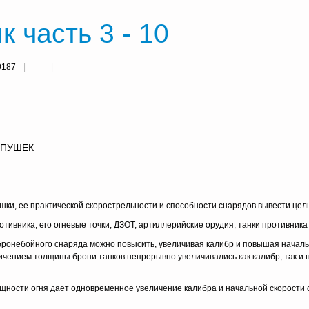
 часть 3 - 10
0187
 ПУШЕК
шки, ее практической скорострельности и способности снарядов вывести цель
ивника, его огневые точки, ДЗОТ, артиллерийские орудия, танки против­ника и
бронебойного снаряда можно повысить, увеличивая калибр и повышая началь
личением толщины брони танков непрерывно увеличивались как калибр, так и 
ности огня дает одновременное увеличение калибра и начальной скорости 