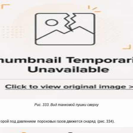
Рис. 333. Вид танковой пушки сверху
торой под дав­лением пороховых газов движется снаряд (рис. 334).