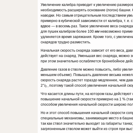
Увеличение калибра приводит к увеличению размеров
необходимость расширять основание (погон) башни.
на­водки. Но самым отрицательным последствием уве
примерно в кубической зависимости от калибра, т. е. 
вдвое — в восемь раз. Такое увеличение веса снаряд
для пушек калибром более 100
мм
невозможно примен
удлиняется время заряжания. Кроме того, с увеличен
снарядов трудно разместить.
Начальная скорость снаряда зависит от его веса, дав
действует на снаряд. Уменьшая вес снаряда, можно з
при этом значительно ослабляется бронебойное дей­
Давление газов в стволе можно повысить, либо увели
меньшем объеме). Повышать давление весьма нежелат
скорость снаряда растет гораздо медленнее, чем да
2°/
, поэтому такой способ увеличения начальной ск
0
Что касается длины пути, на котором газы действуют 
повышение начальной скорости примерно на 1 % (так
способом увеличения начальной скорости широко пол
Но и этот способ повышения начальной скорости соп
специальные механизмы, занимающие место в башне. Т
так как ствол значительно выходит за габариты танка
загрязненным стволом может выйти из строя при выс