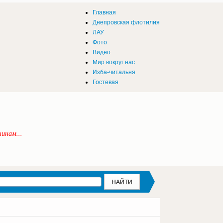
Главная
Днепровская флотилия
ЛАУ
Фото
Видео
Мир вокруг нас
Изба-читальня
Гостевая
инам...