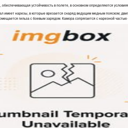
я, обеспечивающая устойчивость в полете, в основном определяются условия
л имеет на­резы, в которые врезается снаряд ведущим медным пояском; двиг
помещается гильза с боевым зарядом. Ка­мора сопрягается с нарезной частью