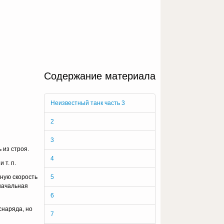
Содержание материала
Неизвестный танк часть 3
2
3
 из строя.
4
 т. п.
ную скорость
5
на­чальная
6
снаряда, но
7