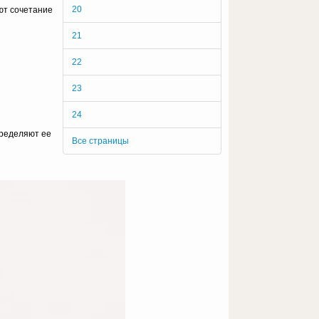
20
т соче­тание
21
22
23
24
реде­ляют ее
Все страницы