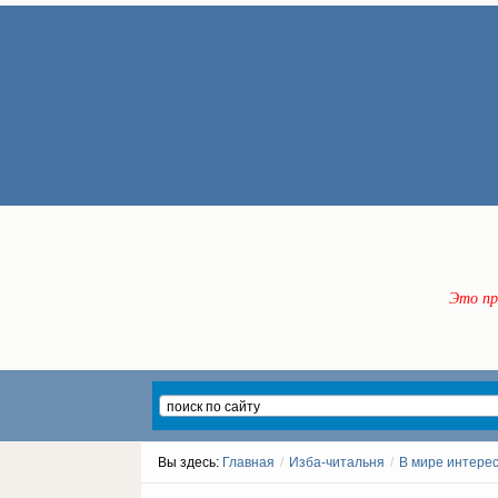
Это пр
Вы здесь:
Главная
/
Изба-читальня
/
В мире интере