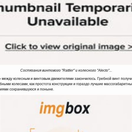
Состязания винтового "Rattler" и колесного "Alecto"...
между колесным и винтовым движителями закончилось. Гребной винт получи
бными колесами, как простота конструкции и гораздо лучшие массогабаритн
ниями сохранившуюся и поныне.