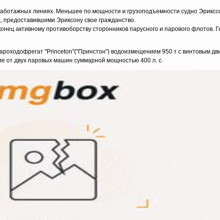
 каботажных линиях. Меньшее по мощности и грузоподъемности судно Эрикссо
ША, предоставившими Эриксону свое гражданство.
онец активному противоборству сторонников парусного и парового флотов. Г
пароходофрегат "Princeton"("Принстон") водоизмещением 950 т с винтовым д
е от двух паровых машин суммарной мощностью 400 л. с.