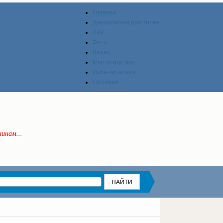
Главная
Днепровская флотилия
ЛАУ
Фото
Видео
Мир вокруг нас
Изба-читальня
Гостевая
инам...