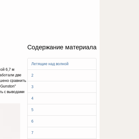
Содержание материала
Летящие над волной
ой 6,7 м
аботали две
2
шено сравнить
 Gunston"
3
ть с выводами
4
5
6
7