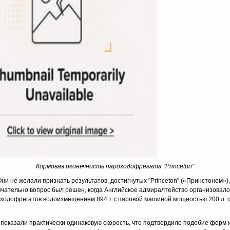
Кормовая оконечность пароходофрегата
"Princeton"
Они не желали признать результатов, достигнутых "Princeton" («Принстоном»
нчательно вопрос был решен, когда Английское адмиралтейство организовал
оходофрегатов водоизмещением 894 т с паровой машиной мощностью 200 л. с.—
показали практически одинаковую скорость, что подтвердило подобие форм 