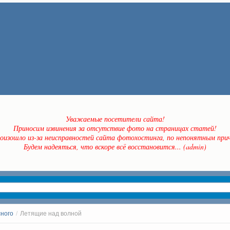
Уважаемые посетители сайта!
Приносим извинения за отсутствие фото на страницах статей!
оизошло из-за неисправностей сайта фотохостинга, по непонятным прич
Будем надеяться, что вскоре всё восстановится... (admin)
сного
/
Летящие над волной