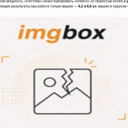
ную мощность, «Раттлер» начал буксировать «Алекто» со скоростью более
2 
дующие результаты:при работе только машин —
9,2 и 8,8 уз
; машин и парусо