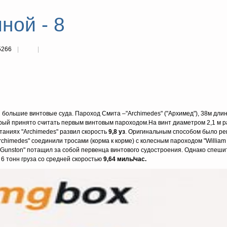
ной - 8
5266
и большие винтовые суда. Пароход Смита –"Archimedes" ("Архимед"), 38м длин
орый принято считать первым винтовым пароходом.На винт диаметром 2,1 м р
таниях "Archimedes" развил скорость
9,8 уз
. Оригинальным способом было ре
chimedes" соединили тросами (корма к корме) с колесным пароходом "William
am Gunston" потащил за собой первенца винтового судостроения. Однако спеши
6 тонн груза со средней скоростью
9,64 миль/час.