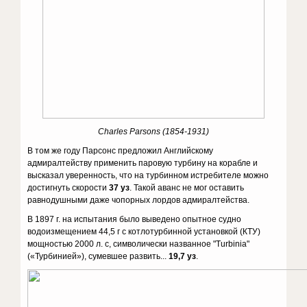
Charles Parsons (1854-1931)
В том же году Парсонс предложил Английскому
адмиралтейству применить паровую турбину на корабле и
высказал уверенность, что на турбинном истребителе можно
достигнуть скорости
37 уз
. Такой аванс не мог оставить
равнодушными даже чопорных лордов адмиралтейства.
В 1897 г. на испытания было выведено опытное судно
водоизмещением 44,5 г с котлотурбинной установкой (КТУ)
мощностью 2000 л. с, символически названное "Turbinia"
(«Турбинией»), сумевшее развить...
19,7 уз
.