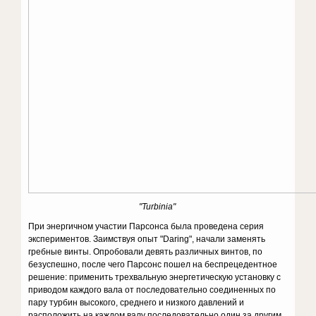
"Turbinia"
При энергичном участии Парсонса была проведена серия
экспериментов. Заимствуя опыт "Daring", начали заменять
гребные винты. Опробовали девять различных винтов, по
безуспешно, после чего Парсонс пошел на беспрецедентное
решение: применить трехвальную энергетическую установку с
приводом каждого вала от последовательно соединенных по
пару турбин высокого, среднего и низкого давлений и
расположить на каждом валу последовательно один за другим