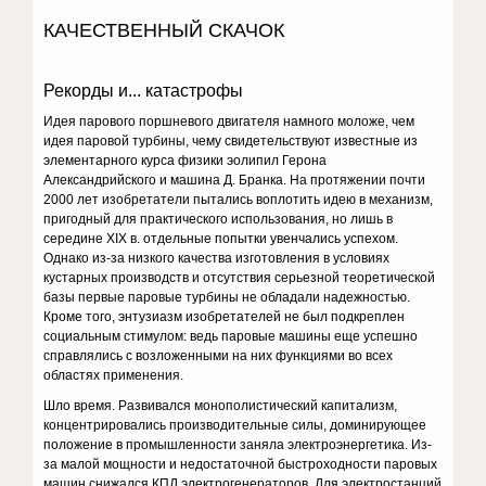
КАЧЕСТВЕННЫЙ СКАЧОК
Рекорды и... катастрофы
Идея парового поршневого двигателя намного моложе, чем
идея паровой турбины, чему свидетельствуют известные из
элементарного курса физики эолипил Герона
Александрийского и машина Д. Бранка. На протяжении почти
2000 лет изобретатели пытались воплотить идею в механизм,
пригодный для практического использования, но лишь в
середине XIX в. отдельные попытки увенчались успехом.
Однако из-за низкого качества изготовления в условиях
кустарных производств и отсутствия серьезной теоретической
базы первые паровые турбины не обладали надежностью.
Кроме того, энтузиазм изобретателей не был подкреплен
социальным стимулом: ведь паровые машины еще успешно
справлялись с возложенными на них функциями во всех
областях применения.
Шло время. Развивался монополистический капитализм,
концентрировались производительные силы, доминирующее
положение в промышленности заняла электроэнергетика. Из-
за малой мощности и недостаточной быстроходности паровых
машин снижался КПД электрогенераторов. Для электростанций