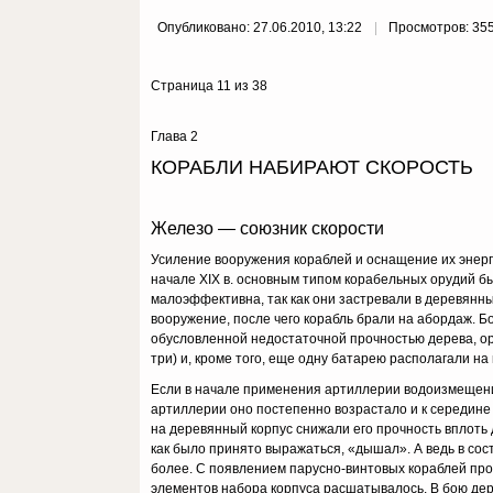
Опубликовано: 27.06.2010, 13:22
Просмотров: 35
Страница 11 из 38
Глава 2
КОРАБЛИ НАБИРАЮТ СКОРОСТЬ
Железо — союзник скорости
Усиление вооружения кораблей и оснащение их энер
начале XIX в. основным типом корабельных орудий 
малоэффективна, так как они застревали в деревянны
вооружение, после чего корабль брали на абордаж. Б
обусловленной недостаточной прочностью дерева, ор
три) и, кроме того, еще одну батарею располагали на
Если в начале применения артиллерии водоизмещение
артиллерии оно постепенно возрастало и к середине X
на деревянный корпус снижали его прочность вплоть
как было принято выражаться, «дышал». А ведь в со
более. С появлением парусно-винтовых кораблей про
элементов набора корпуса расшатывалось. В бою дер