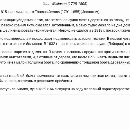
John Wilkinson (1728-1808)
1815 г. англичанином Thomas Jevons (1791-1855)(Иевонсом).
елающих убедиться в том, что железное судно может держаться на плаву, не
 Иевонс хранил яхту, оказался затопленным, а само судно лежало на дне док
ше ликвидировать «конкурента». Иевонс не сдался и в 1818 г. построил желе
но подтверждала и продолжает подтверждать история техники. В первой четв
в том числе и большого. В 1832 г. появилось сочинение Layard (Лейярда) о п
военно-морских ведомствах. В качестве основных аргументов против железа в
скими обитателями, и, в отличие от дерева, его нельзя обшивать медными ли
 что из-за малой толщины борта, по сравнению с толщиной борта деревянны
зных кораблей, была применена так называемая композитная схема, при кото
 была лишь частичным решением проблемы.
иступила Англия, где в 1839 г. был спущен на воду железный пароходофрега