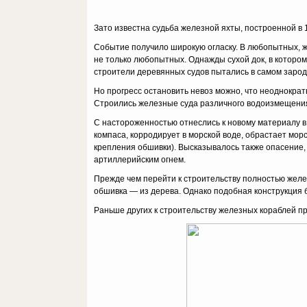
Зато известна судьба железной яхты, построенной в 
Событие получило широкую огласку. В любопытных, ж
не только любопытных. Однажды сухой док, в котором
строители деревянных судов пытались в самом зароды
Но прогресс остановить невоз можно, что неоднократ
Строились железные суда различного водоизмещения, 
С настороженностью отнеслись к новому материалу в 
компаса, корродирует в морской воде, обрастает мор
крепления обшивки). Высказывалось также опасение,
артиллерийским огнем.
Прежде чем перейти к строительству полностью желе
обшивка — из дерева. Однако подобная конструкция
Раньше других к строительству железных кораблей пр