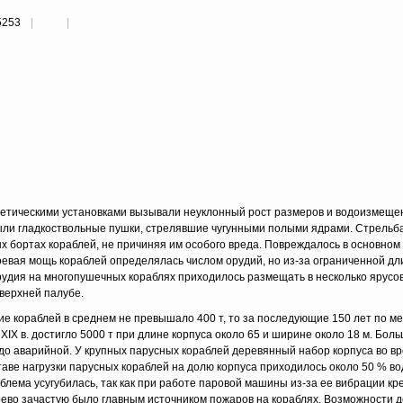
5253
гетическими установками вызывали неуклонный рост размеров и водоизмещен
были гладкоствольные пушки, стрелявшие чугунными полыми ядрами. Стрельб
х бортах кораблей, не причиняя им особого вреда. Повреждалось в основном
оевая мощь кораблей определялась числом орудий, но из-за ограниченной дл
удия на многопушечных кораблях приходилось размещать в несколько ярусов 
 верхней палубе.
 кораблей в среднем не превышало 400 т, то за последующие 150 лет по м
IX в. достигло 5000 т при длине корпуса около 65 и ширине около 18 м. Бол
 до аварийной. У крупных парусных кораблей деревянный набор корпуса во в
ставе нагрузки парусных кораблей на долю корпуса приходилось около 50 % 
блема усугубилась, так как при работе паровой машины из-за ее вибрации к
ево зачастую было главным источником пожаров на кораблях. Возможности д