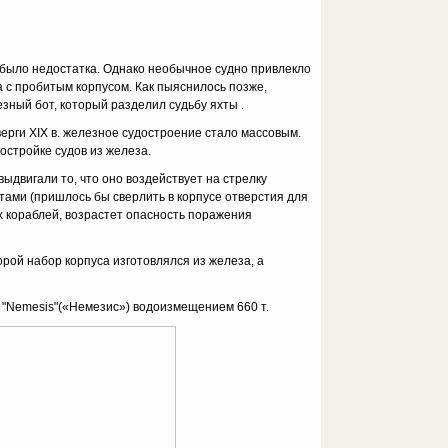
 было недостатка. Однако необычное судно привлекло
а с пробитым корпусом. Как пыяснилось позже,
зный бот, который разделил судьбу яхты .
ерги XIX в. железное судостроение стало массовым.
остройке судов из железа.
ыдвигали то, что оно воздействует на стрелку
стами (пришлось бы сверлить в корпусе отверстия для
х кораблей, возрастет опасность поражения
рой набор корпуса изготовлялся из железа, а
т "Nemesis"(«Немезис») водоизмещением 660 т.