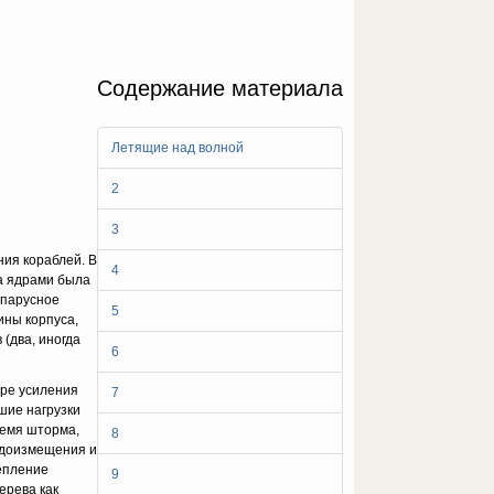
Содержание материала
Летящие над волной
2
3
ия кораблей. В
4
а ядрами была
 парусное
5
ины корпуса,
(два, иногда
6
ере усиления
7
ьшие нагрузки
ремя шторма,
8
водоизмещения и
репление
9
ерева как