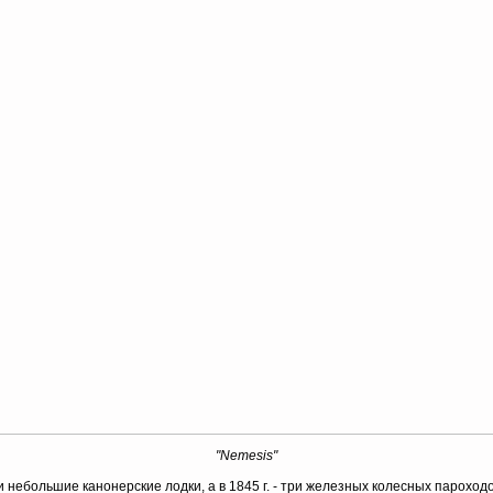
"Nemesis"
и небольшие канонерские лодки, а в 1845 г. - три железных колесных парох