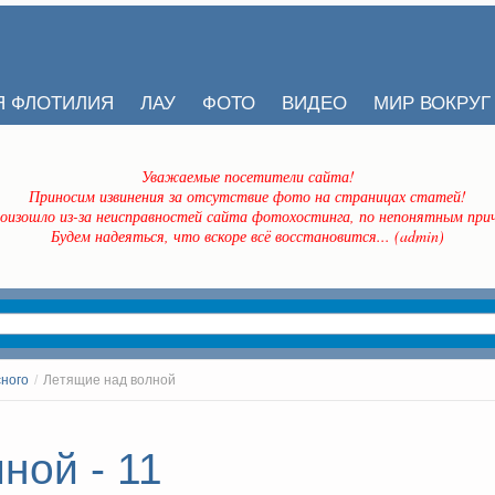
Я ФЛОТИЛИЯ
ЛАУ
ФОТО
ВИДЕО
МИР ВОКРУГ
Уважаемые посетители сайта!
Приносим извинения за отсутствие фото на страницах статей!
оизошло из-за неисправностей сайта фотохостинга, по непонятным прич
Будем надеяться, что вскоре всё восстановится... (admin)
сного
/
Летящие над волной
ной - 11