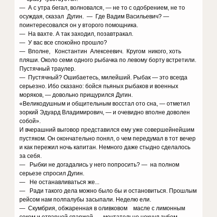
— А с утра бегал, волновался, — не то с одобрением, не то
осуждая, сказал Дугин. — Где Вадим Васильевич? —
поинтересовался он у второго помощника.
— На вахте. А так заходил, позавтракал.
— У вас все спокойно прошло?
— Вполне, Константин Алексеевич. Кругом никого, хоть
пляши. Около семи одного рыбачка по левому борту встретили.
Пустячный траулер.
— Пустячный? Ошибаетесь, милейший. Рыбак — это всегда
серьезно. Ибо сказано: бойся пьяных рыбаков и военных
моряков, — довольно прищурился Дугин.
«Великодушным и общительным восстал ото сна, — отметил
зоркий Эдуард Владимирович, — и очевидно вполне доволен
собой».
И вчерашний выговор представился ему уже совершейнейшим
пустяком. Он окончательно понял, о чем передумал в тот вечер
и как пережил ночь капитан. Немного даже стыдно сделалось
за себя.
— Рыбки не догадались у него попросить? — на полном
серьезе спросил Дугин.
— Не останавливаться же...
— Ради такого дела можно было бы и остановиться. Прошлым
рейсом нам полпалубы засыпали. Неделю ели.
— Скумбрия, обжаренная в оливковом масле с лимонным