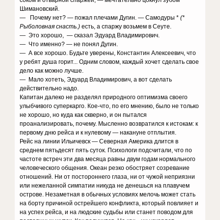
соком и отварной спаржей, — мечтательно цокнул зубом
Шимановский.
— Почему нет? — пожал плечами Дугин. — Самодуры *
(*
Рыболовная снасть.)
есть, а спаржу возьмем в Сеуте.
— Это хорошо, — сказал Эдуард Владимирович.
— Что именно? — не понял Дугин.
— А все хорошо. Будьте уверены, Константин Алексеевич, что
у ребят душа горит... Одним словом, каждый хочет сделать свое
дело как можно лучше.
— Мало хотеть, Эдуард Владимирович, а вот сделать
действительно надо.
Капитан далеко не разделял природного оптимизма своего
улыбчивого суперкарго. Кое-что, по его мнению, было не только
не хорошо, но куда как скверно, и он пытался
проанализировать, почему. Мысленно возвратился к истокам: к
первому дню рейса и к нулевому — накануне отплытия.
Рейс на линии Ильичевск — Северная Америка длится в
среднем пятьдесят пять суток. Психологи подсчитали, что по
частоте встреч эти два месяца равны двум годам нормального
человеческого общения. Океан резко обостряет созревание
отношений. Ни от постороннего глаза, ни от чужой неприязни
или нежеланной симпатии никуда не денешься на плавучем
острове. Незаметная в обычных условиях мелочь может стать
на борту причиной острейшего конфликта, который повлияет и
на успех рейса, и на людские судьбы или станет поводом для