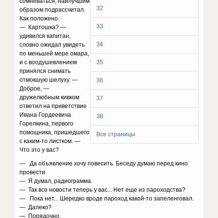
сомневаться, наилучшим
32
образом подрассчитал.
Как положено.
33
— Картошка? —
удивился капитан,
34
словно ожидал увидеть
по меньшей мере омара,
и с воодушевлением
35
принялся снимать
отмокшую шелуху. —
36
Доброе, —
дружелюбным кивком
37
ответил на приветствие
Ивана Гордеевича
38
Горелкина, первого
помощника, пришедшего
Все страницы
с каким-то листком. —
Что это у вас?
— Да объявление хочу повесить. Беседу думаю перед кино
провести.
— Я думал, радиограмма.
— Так все новости теперь у вас... Нет еще из пароходства?
— Пока нет... Шередко вроде пароход какой-то запеленговал.
— Далеко?
— Порядочно.