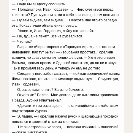
— Надо бы в Одессу сообщить.
— Погодим пока, Иван Гордеевич... Чего суетиться перед
клиентом? Пусть уж они сами о себе заявляют, а нам неэтично.
— Ну вам виднее, вам виднее... Неохота мне что-то селедку
эту. Пойду лучше объявление повешу.
— Успеете, Иван Гордеевич, чайку хоть попейте.
— Не, душа не лежит. Все из рук валится.
— Что так?
— Вчера же «Черноморец» с «Торпедо» играл, а я в полном
неведении. Как тут быть? — изображая простака, Горелкин
вскинул, но сразу опустил поникише руки. — Уж я этого змея
Васыля, просил-просил с Одессой связаться, да он ни в какую.
Так и промаял весь день. А теперь уж ему не до того.
— Сегодня у него забот хватает, — поймав иронический взгляд
Шимановского, капитан понимающе подмигнул. — Сочувствую,
Иван Гордеевич.
— О, разве вам понять? Вы ж не болеете.
— Отчего же? Болею. Мне доктор даже витамины прописала.
Правда, Аурика Игнатьевна?
— «Декавит» три раза в день, — с олимпийским спокойствием
подтвердила Аурика.
— Э, ладно, — Горелкин махнул рукой и шаркающей походкой
поплелся в смежный отсек за кнопками.
— Не в настроении человек, — поцокал языком Шимановский,
— сразу чувствуется.