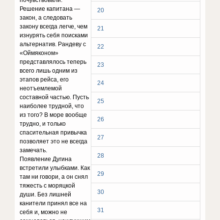
почувствовали.
Решение капитана —
20
закон, а следовать
закону всегда легче, чем
21
изнурять себя поисками
альтернатив. Рандеву с
22
«Оймяконом»
представлялось теперь
23
всего лишь одним из
этапов рейса, его
24
неотъемлемой
составной частью. Пусть
25
наиболее трудной, что
из того? В море вообще
26
трудно, и только
спасительная привычка
27
позволяет это не всегда
замечать.
28
Появление Дугина
встретили улыбками. Как
29
там ни говори, а он снял
тяжесть с моряцкой
30
души. Без лишней
канители принял все на
31
себя и, можно не