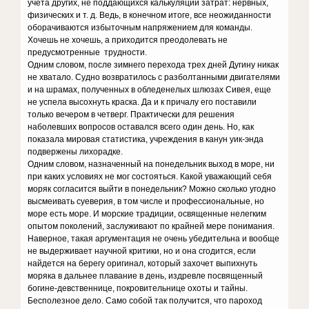
учета других, не поддающихся калькуляции затрат: нервных,
физических и т. д. Ведь, в конечном итоге, все неожиданности
оборачиваются избыточным напряжением для команды.
Хочешь не хочешь, а приходится преодолевать не
предусмотренные трудности.
Одним словом, после зимнего перехода трех дней Дугину никак
не хватало. Судно возвратилось с разболтанными двигателями
и на шрамах, полученных в обледенелых шлюзах Сивея, еще
не успела высохнуть краска. Да и к причалу его поставили
только вечером в четверг. Практически для решения
наболевших вопросов оставался всего один день. Но, как
показала мировая статистика, учреждения в канун уик-энда
подвержены лихорадке.
Одним словом, назначенный на понедельник выход в море, ни
при каких условиях не мог состояться. Какой уважающий себя
моряк согласится выйти в понедельник? Можно сколько угодно
высмеивать суеверия, в том числе и профессиональные, но
море есть море. И морские традиции, освященные нелегким
опытом поколений, заслуживают по крайней мере понимания.
Наверное, такая аргументация не очень убедительна и вообще
не выдерживает научной критики, но и она сгодится, если
найдется на берегу оригинал, который захочет выпихнуть
моряка в дальнее плавание в день, издревле посвященный
богине-девственнице, покровительнице охоты и тайны.
Бесполезное дело. Само собой так получится, что пароход