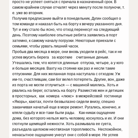
просто не успеет сняться с причала в назначенный срок. В
самом крайнем случае отчалят через минуту после полуночи, т.
е. уже во вторник.
Получив предписание выйти в понедельник, Дугин сообщил о
том команде и наказал быть на борту к вечеру указанного дня.
Тут и ежу стало бы ясно, что отход перенесут на следующий
день. Поэтому наиболее опытные ребята заявились в порт
затемно, к самому началу погрузки. Некоторые приехали с
семьями, чтобы урвать лишний часок.
Пробыв два месяца в море, они вновь уходили в рейс, так и не
успев вкусить берега за короткие считанные деньки.
Утешались тем, что копятся длинные отпуска, четыре, а у кого
и больше месяцев. Вахту на стоянке как раз и несли такие
отпускники. Для них желанная пора наступала с отходом. Уж
им-то, счастливцам, сам бог велел потерпеть. Другие, вон, даже
из порта не могли отлучиться — с машиной маялись. Хоть и
рвались на берег, остались на борту. Разместив жен и детишек
в просторных, как номера «люкс» в межрейсовой гостинице
«Якорь», каютах, почти безвылазно сидели внизу, спешно
заканчивая начатый еще в море ремонт. Ругались, конечно, и
кляли судьбу и все-таки были рады. Как-никак ощущение
дома, без которого нельзя жить человеку, коснулось и их. И они
глотнули щемящей нежности. Хоть размывала ее суета,
разъедала щелоком неотвязная торопливость. Неспокойное,
ненасытное ощущение унесут они с собой в море. Не успев