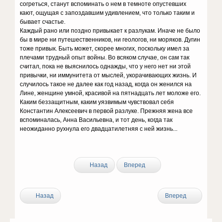
согреться, станут вспоминать о нем в темноте опустевших
кают, ощущая с запоздавшим удивлением, что только таким и
бывает счастье.
Каждый рано или поздно привыкает к разлукам. Иначе не было
бы в мире ни путешественников, ни геологов, ни моряков. Дугин
тоже привык. Быть может, скорее многих, поскольку имел за
плечами трудный опыт войны. Во всяком случае, он сам так
считал, пока не выяснилось однажды, что у него нет ни этой
привычки, ни иммунитета от мыслей, укорачивающих жизнь. И
случилось такое не далее как год назад, когда он женился на
Лине, женщине умной, красивой на пятнадцать лет моложе его.
Каким беззащитным, каким уязвимым чувствовал себя
Константин Алексеевич в первой разлуке. Прежняя жена все
вспоминалась, Анна Васильевна, и тот день, когда так
неожиданно рухнула его двадцатилетняя с ней жизнь...
Назад
Вперед
Назад
Вперед