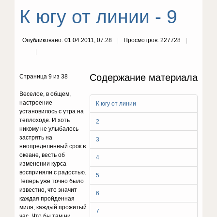
К югу от линии - 9
Опубликовано: 01.04.2011, 07:28
Просмотров: 227728
Содержание материала
Страница 9 из 38
Веселое, в общем,
настроение
К югу от линии
установилось с утра на
теплоходе. И хоть
2
никому не улыбалось
застрять на
3
неопределенный срок в
океане, весть об
4
изменении курса
восприняли с радостью.
5
Теперь уже точно было
известно, что значит
6
каждая пройденная
миля, каждый прожитый
7
час. Что бы там ни