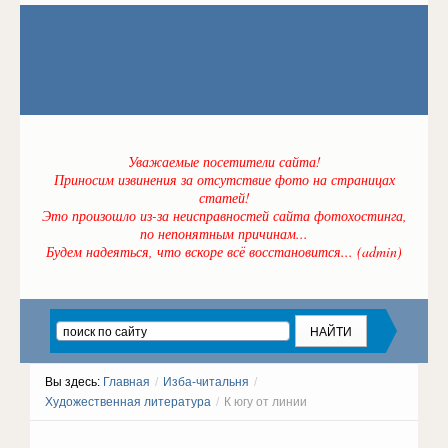
Уважаемые посетители сайта!
Приносим извинения за отсутствие фото на страницах
статей!
Это произошло из-за неисправностей сайта фотохостинга,
по непонятным причинам...
Будем надеяться, что вскоре всё восстановится... (admin)
Вы здесь:
Главная
/
Изба-читальня
/
Художественная литература
/
К югу от линии