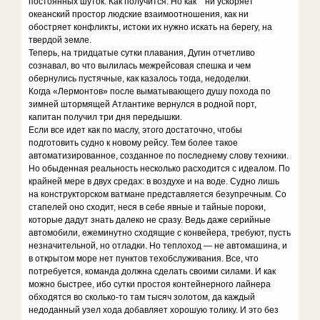
постоянных шуток. Как получится. Но как ни ускоряет
океанский простор людские взаимоотношения, как ни
обостряет конфликты, истоки их нужно искать на берегу, на
твердой земле.
Теперь, на тридцатые сутки плавания, Дугин отчетливо
сознавал, во что вылилась межрейсовая спешка и чем
обернулись пустячные, как казалось тогда, недоделки.
Когда «Лермонтов» после выматывающего душу похода по
зимней штормящей Атлантике вернулся в родной порт,
капитан получил три дня передышки.
Если все идет как по маслу, этого достаточно, чтобы
подготовить судно к новому рейсу. Тем более такое
автоматизированное, созданное по последнему слову техники.
Но обыденная реальность несколько расходится с идеалом. По
крайней мере в двух средах: в воздухе и на воде. Судно лишь
на конструкторском ватмане представляется безупречным. Со
стапелей оно сходит, неся в себе явные и тайные пороки,
которые дадут знать далеко не сразу. Ведь даже серийные
автомобили, ежеминутно сходящие с конвейера, требуют, пусть
незначительной, но отладки. Но теплоход — не автомашина, и
в открытом море нет пунктов техобслуживания. Все, что
потребуется, команда должна сделать своими силами. И как
можно быстрее, ибо сутки простоя контейнерного лайнера
обходятся во сколько-то там тысяч золотом, да каждый
недоданный узел хода добавляет хорошую толику. И это без