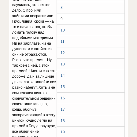
случилось, это святое
8
дело. С прочими
заботами несравнимое.
9
Груз, линия, сроки — на
то и начальство, чтобы
10
ломать голову над
подобными материями.
11
Ни на зарплате, ни на
душевном спокойствии
12
они не отражаются.
Разве что премия... Ну
13
так хрен с ней, с этой
премией. Чистая совесть
14
дороже, да и за лишние
дни золотые копейки все
15
равно набегут. Хоть и не
сомневался никто в
16
окончательном решении
своего капитана, но,
когда, обогнув
17
заворачивающий к весту
циклон, судно легло на
18
прямой к Богданову курс,
все облегчение
19