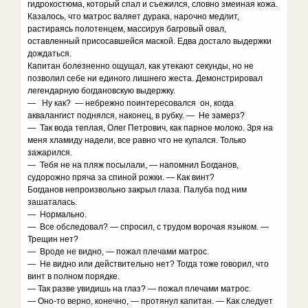
гидрокостюма, который спал и съежился, словно змеиная кожа.
Казалось, что матрос валяет дурака, нарочно медлит,
растираясь полотенцем, массируя багровый овал,
оставленный присосавшейся маской. Едва достало выдержки
дождаться.
Капитан болезненно ощущал, как утекают секунды, но не
позволил себе ни единого лишнего жеста. Демонстрировал
легендарную богдановскую выдержку.
— Ну как? — небрежно поинтересовался он, когда
аквалангист поднялся, наконец, в рубку. — Не замерз?
— Так вода теплая, Олег Петрович, как парное молоко. Зря на
меня хламиду надели, все равно что не купался. Только
зажарился.
— Тебя не на пляж посылали, — напомнил Богданов,
судорожно пряча за спиной рожки. — Как винт?
Богданов непроизвольно закрыл глаза. Палуба под ним
зашаталась.
— Нормально.
— Все обследовал? — спросил, с трудом ворочая языком. —
Трещин нет?
— Вроде не видно, — пожал плечами матрос.
— Не видно или действительно нет? Тогда тоже говорил, что
винт в полном порядке.
— Так разве увидишь на глаз? — пожал плечами матрос.
— Оно-то верно, конечно, — протянул капитан. — Как следует