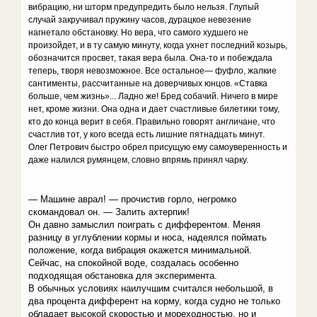
вибрацию, ни шторм предупредить было нельзя. Глупый
случай закручивал пружину часов, дурацкое невезение
нагнетало обстановку. Но вера, что самого худшего не
произойдет, и в ту самую минуту, когда ухнет последний козырь,
обозначится просвет, такая вера была. Она-то и побеждала
теперь, творя невозможное. Все остальное— фуфло, жалкие
сантименты, рассчитанные на доверчивых юнцов. «Ставка
больше, чем жизнь»... Ладно же! Бред собачий. Ничего в мире
нет, кроме жизни. Она одна и дает счастливые билетики тому,
кто до конца верит в себя. Правильно говорят англичане, что
счастлив тот, у кого всегда есть лишние пятнадцать минут.
Олег Петрович быстро обрел присущую ему самоуверенность и
даже налился румянцем, словно впрямь принял чарку.
— Машине аврал! — прочистив горло, негромко
скомандовал он. — Залить ахтерпик!
Он давно замыслил поиграть с дифферентом. Меняя
разницу в углублении кормы и носа, надеялся поймать
положение, когда вибрация окажется минимальной.
Сейчас, на спокойной воде, создалась особенно
подходящая обстановка для эксперимента.
В обычных условиях наилучшим считался небольшой, в
два процента дифферент на корму, когда судно не только
обладает высокой скоростью и мореходностью, но и