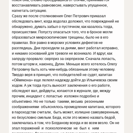
покоя она, словно пробудившись от спячки, принимается
восстанавливать равновесие, наверстывать упущенное,
нагнетать ситуацию.
Сразу же после столкновения Олег Петрович приказал
обследовать винт, когда водолаз доложил, что повреждений не
обнаружено, думать забыл о пустячном, как казалось тогда,
происшествии. Попусту опасаться того, что в бронзе могли
образоваться микроскопические трещины, было не в его
правилах. Все равно в морских условиях дефектов не
разглядишь. Дни проходили за днями, винт работал исправно,
и никаких оснований для тревоги не возникало. И вдруг, как
запруду прорвало: сюрприз за сюрпризом. Сначала лопасть,
потом шторм и, наконец, Дугин. Меньше всего хотелось Олегу
Петровичу быть хоть чем-нибудь обязанным этому человеку.
Твердо веря в принцип, что победителей не судят, капитан
«Оймякона» еще лелеял надежду дойти до Ильичевска своим
ходом. А уж тогда пусть выносят заключения о его работе,
обследуют вал, дейдвуты, копаются в журнале, где, между
прочим, инцидент с лопастью изложен подробно и
объективно. Но не только такими, весьма резонными
соображениями объяснялось промедление капитана, которого
в пароходстве считали, быть может, излишне самоуверенным,
но безусловно смелым. Беда, если это можно назвать бедой,
заключалась в том, что Богданову всегда и во всем везло. Он не
зпал поражений и психологически не был к ним