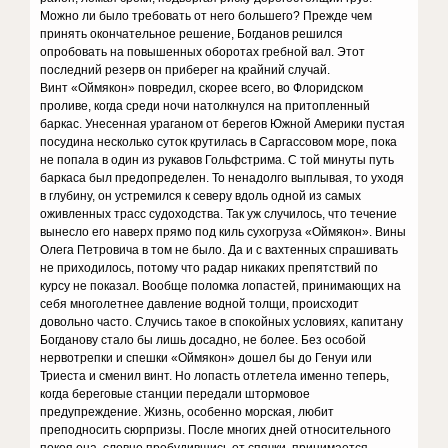
Можно ли было требовать от него большего? Прежде чем
принять окончательное решение, Богданов решился
опробовать на повышенных оборотах гребной вал. Этот
последний резерв он приберег на крайний случай.
Винт «Оймякон» повредил, скорее всего, во Флоридском
проливе, когда среди ночи натолкнулся на притопленный
баркас. Унесенная ураганом от берегов Южной Америки пустая
посудина несколько суток крутилась в Саргассовом море, пока
не попала в один из рукавов Гольфстрима. С той минуты путь
баркаса был предопределен. То ненадолго выплывая, то уходя
в глубину, он устремился к северу вдоль одной из самых
оживленных трасс судоходства. Так уж случилось, что течение
вынесло его наверх прямо под киль сухогруза «Оймякон». Вины
Олега Петровича в том не было. Да и с вахтенных спрашивать
не приходилось, потому что радар никаких препятствий по
курсу не показал. Вообще поломка лопастей, принимающих на
себя многолетнее давление водной толщи, происходит
довольно часто. Случись такое в спокойных условиях, капитану
Богданову стало бы лишь досадно, не более. Без особой
нервотрепки и спешки «Оймякон» дошел бы до Генуи или
Триеста и сменил винт. Но лопасть отлетела именно теперь,
когда береговые станции передали штормовое
предупреждение. Жизнь, особенно морская, любит
преподносить сюрпризы. После многих дней относительного