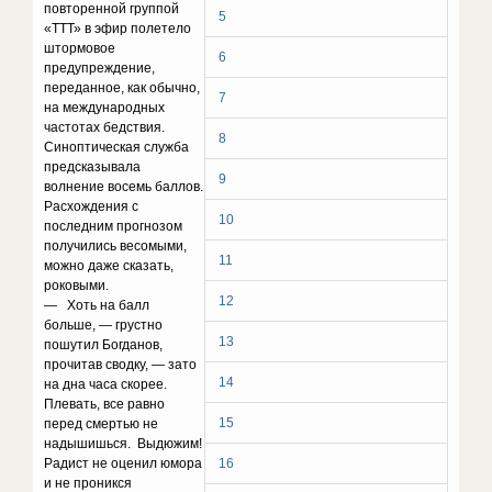
повторенной группой
5
«ТТТ» в эфир полетело
штормовое
6
предупреждение,
переданное, как обычно,
7
на международных
частотах бедствия.
8
Синоптическая служба
предсказывала
9
волнение восемь баллов.
Расхождения с
10
последним прогнозом
получились весомыми,
11
можно даже сказать,
роковыми.
12
— Хоть на балл
больше, — грустно
13
пошутил Богданов,
прочитав сводку, — зато
14
на дна часа скорее.
Плевать, все равно
15
перед смертью не
надышишься. Выдюжим!
Радист не оценил юмора
16
и не проникся