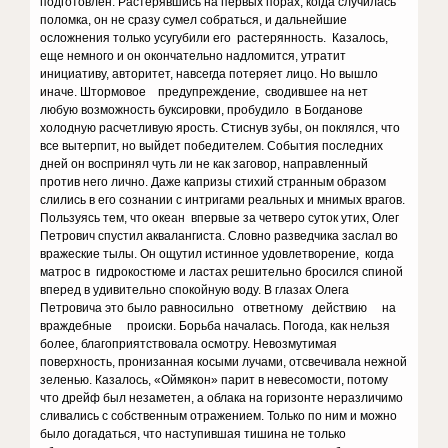
подготовлен. Растерявшись на первых порах, когда случилась
поломка, он не сразу сумел собраться, и дальнейшие
осложнения только усугубили его растерянность. Казалось,
еще немного и он окончательно надломится, утратит
инициативу, авторитет, навсегда потеряет лицо. Но вышло
иначе. Штормовое предупреждение, сводившее на нет
любую возможность буксировки, пробудило в Богданове
холодную расчетливую ярость. Стиснув зубы, он поклялся, что
все вытерпит, но выйдет победителем. События последних
дней он воспринял чуть ли не как заговор, направленный
против него лично. Даже капризы стихий странным образом
слились в его сознании с интригами реальных и мнимых врагов.
Пользуясь тем, что океан впервые за четверо суток утих, Олег
Петрович спустил аквалангиста. Словно разведчика заслал во
вражеские тылы. Он ощутил истинное удовлетворение, когда
матрос в гидрокостюме и ластах решительно бросился спиной
вперед в удивительно спокойную воду. В глазах Олега
Петровича это было равносильно ответному действию на
враждебные происки. Борьба началась. Погода, как нельзя
более, благоприятствовала осмотру. Невозмутимая
поверхность, пронизанная косыми лучами, отсвечивала нежной
зеленью. Казалось, «Оймякон» парит в невесомости, потому
что дрейф был незаметен, а облака на горизонте неразличимо
сливались с собственным отражением. Только по ним и можно
было догадаться, что наступившая тишина не только