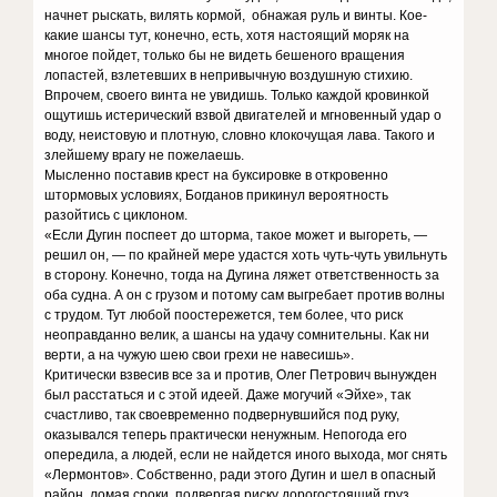
начнет рыскать, вилять кормой, обнажая руль и винты. Кое-
какие шансы тут, конечно, есть, хотя настоящий моряк на
многое пойдет, только бы не видеть бешеного вращения
лопастей, взлетевших в непривычную воздушную стихию.
Впрочем, своего винта не увидишь. Только каждой кровинкой
ощутишь истерический взвой двигателей и мгновенный удар о
воду, неистовую и плотную, словно клокочущая лава. Такого и
злейшему врагу не пожелаешь.
Мысленно поставив крест на буксировке в откровенно
штормовых условиях, Богданов прикинул вероятность
разойтись с циклоном.
«Если Дугин поспеет до шторма, такое может и выгореть, —
решил он, — по крайней мере удастся хоть чуть-чуть увильнуть
в сторону. Конечно, тогда на Дугина ляжет ответственность за
оба судна. А он с грузом и потому сам выгребает против волны
с трудом. Тут любой поостережется, тем более, что риск
неоправданно велик, а шансы на удачу сомнительны. Как ни
верти, а на чужую шею свои грехи не навесишь».
Критически взвесив все за и против, Олег Петрович вынужден
был расстаться и с этой идеей. Даже могучий «Эйхе», так
счастливо, так своевременно подвернувшийся под руку,
оказывался теперь практически ненужным. Непогода его
опередила, а людей, если не найдется иного выхода, мог снять
«Лермонтов». Собственно, ради этого Дугин и шел в опасный
район, ломая сроки, подвергая риску дорогостоящий груз.