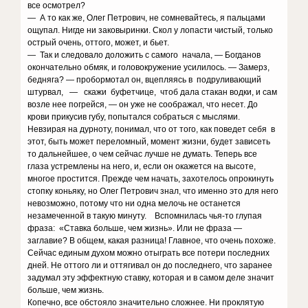
все осмотрел?
— А то как же, Олег Петрович, не сомневайтесь, я пальцами
ощупал. Нигде ни заковыринки. Скол у лопасти чистый, только
острый очень, оттого, может, и бьет.
— Так и следовало доложить с самого начала, — Богданов
окончательно обмяк, и головокружение усилилось. — Замерз,
бедняга? — пробормотал он, вцепляясь в подруливающий
штурвал, — скажи буфетчице, чтоб дала стакан водки, и сам
возле нее погрейся, — он уже не соображал, что несет. До
крови прикусив губу, попытался собраться с мыслями.
Невзирая на дурноту, понимал, что от того, как поведет себя в
этот, быть может переломный, момент жизни, будет зависеть
то дальнейшее, о чем сейчас лучше не думать. Теперь все
глаза устремлены на него, и, если он окажется на высоте,
многое простится. Прежде чем начать, захотелось опрокинуть
стопку коньяку, но Олег Петрович знал, что именно это для него
невозможно, потому что ни одна мелочь не останется
незамеченной в такую минуту. Вспомнилась чья-то глупая
фраза: «Ставка больше, чем жизнь». Или не фраза —
заглавие? В общем, какая разница! Главное, что очень похоже.
Сейчас единым духом можно отыграть все потери последних
дней. Не оттого ли и оттягивал он до последнего, что заранее
задумал эту эффектную ставку, которая и в самом деле значит
больше, чем жизнь.
Копечно, все обстояло значительно сложнее. Ни проклятую