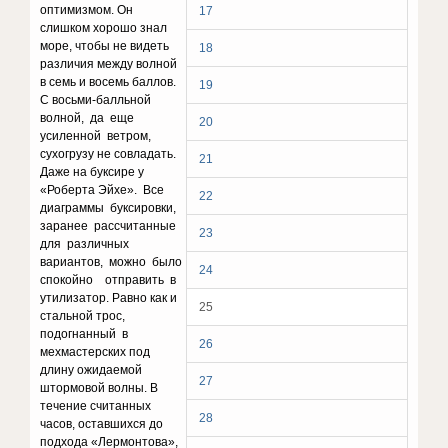
оптимизмом. Он
17
слишком хорошо знал
море, чтобы не видеть
18
различия между волной
в семь и восемь баллов.
19
С восьми-балльной
волной, да еще
20
усиленной ветром,
сухогрузу не совладать.
21
Даже на буксире у
«Роберта Эйхе». Все
22
диаграммы буксировки,
заранее рассчитанные
23
для различных
вариантов, можно было
24
спокойно отправить в
утилизатор. Равно как и
25
стальной трос,
подогнанный в
26
мехмастерских под
длину ожидаемой
27
штормовой волны. В
течение считанных
28
часов, оставшихся до
подхода «Лермонтова»,