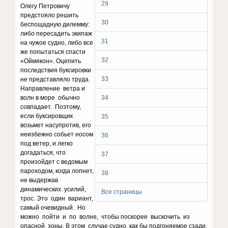
29
Олегу Петровичу
предстояло решить
30
беспощадную дилемму:
либо пересадить экипаж
31
на чужое судно, либо все
же попытаться спасти
32
«Оймякон». Оцепить
последствия буксировки
33
не представляло труда.
Направление ветра и
волн в море обычно
34
совпадает. Поэтому,
если буксировщик
35
возьмет насупротив, его
неизбежно собьет носом
36
под ветер, и легко
догадаться, что
37
произойдет с ведомым
пароходом, когда лопнет,
38
не выдержав
динамических усилий,
Все страницы
трос. Это один вариант,
самый очевидный. Но
можно пойти и по волне, чтобы поскорее выскочить из
опасной зоны. В этом случае судно, как бы подгоняемое сзади,