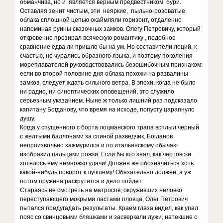
обманчива, но и является верным предвестником бури.
Оставляя зенит чистым, эти неяркие, пыльно-розоватые
облака сплошной цепью окаймляли горизонт, отдаленно
напоминая руины сказочных замков. Олегу Петровичу, который
откровенно презирал всяческую романтику , подобное
сравнение едва ли пришло бы на ум. Но составители лоций, к
счастью, не чурались образного языка, и поэтому поколения
мореплавателей руководствовались безошибочным признаком:
если во второй половине дня облака похожи на развалины
замков, следует ждать сильного ветра. В эпохи, когда не было
ни радио, ни синоптических оповещений, это служило
серьезным указанием. Ныне ж только лишний раз подсказало
капитану Богданову, что время на исходе, попусту царапнуло
душу.
Когда у спущенного с борта лоцманского трапа всплыл черный
с желтыми баллонами за спиной разведчик, Богданов
непроизвольно зажмурился и по итальянскому обычаю
изобразил пальцами рожки. Если бы кто знал, как чертовски
хотелось ему немножко удачи! Должен же обозначиться хоть
какой-нибудь поворот к лучшему! Обязательно должен, а уж
потом пружина раскрутится и дело пойдет.
Стараясь не смотреть на матросов, окруживших неловко
переступающего мокрыми ластами пловца, Олег Петрович
пытался предугадать результаты. Краем глаза видел, как упал
пояс со свинцовыми бляшками и засверкали лужи, натекшие с