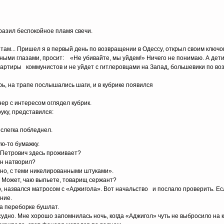
тразил беспокойное пламя свечи.
там... Пришел я в первый день по возвращении в Одессу, открыл своим ключо
ыми глазами, просит: «Не убивайте, мы уйдем!» Ничего не понимаю. А детиш
вартиры коммунистов и не уйдет с гитлеровцами на Запад, большевики по во
рь, на трапе послышались шаги, и в кубрике появился
ер с интересом оглядел кубрик.
руку, представился:
слегка побледнел.
ю-то бумажку.
Петрович здесь проживает?
он натворил?
рно, с теми никелированными штуками».
— Может, чаю выпьете, товарищ сержант?
, назвался матросом с «Аджигола». Вот начальство и послало проверить. Ес
ние.
а переборке бушлат.
судно. Мне хорошо запомнилась ночь, когда «Аджигол» чуть не выбросило на 