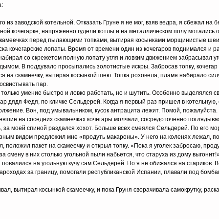
:
о из заводской котельной. Отказать Груне я не мог, взяв ведра, я сбежал на б
дной кочегарке, напряженно гудели котлы и на металлическом полу мотались о
 скамеечках перед пылающими топками, вытирая косынками морщинистые шеи
ка кочегарские лопаты. Время от времени один из кочегаров поднимался и р
 набирал со скрежетом полную лопату угля и ловким движением забрасывал уг
дымом. В поддувало просыпались золотистые искры. Забросав топку, кочегар 
я на скамеечку, вытирая косынкой шею. Топка розовела, пламя набирало силу
освистывать пар.
только умение быстро и ловко работать, но и шутить. Особенно выделялся с
р дядя Федя, по кличке Сельдерей. Когда я первый раз пришел в котельную,
олжение. Вон, под умывальником, кусок антрацита лежит. Помой, пожалуйста.
девшие на соседних скамеечках кочегары молчали, сосредоточенно поглядыва
ь, за моей спиной раздался хохот. Больше всех смеялся Сельдерей. По его 
езным видом предложил мне «продуть макароны». У него на коленях лежал, п
л, положил пакет на скамеечку и открыл топку. «Пока я уголек забросаю, про
а смену в них столько угольной пыли набьется, что старуха из дому выгонит!»
 повалился на угольную кучу сам Сельдерей. Но я не обижался на стариков. В
пароходах за границу, помогали республиканской Испании, плавали под бомба
вал, вытирал косынкой скамеечку, и пока Груня сворачивала самокрутку, раска