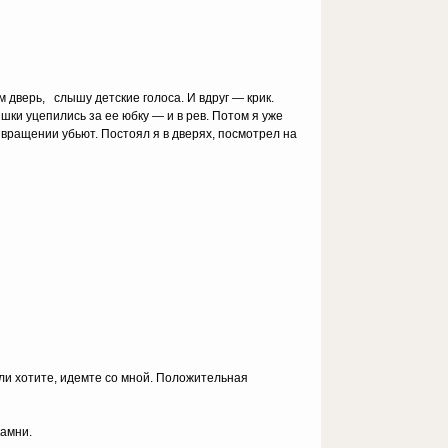
м дверь, слышу детские голоса. И вдруг — крик.
ки уцепились за ее юбку — и в рев. Потом я уже
звращении убьют. Постоял я в дверях, посмотрел на
ли хотите, идемте со мной. Положительная
камни.