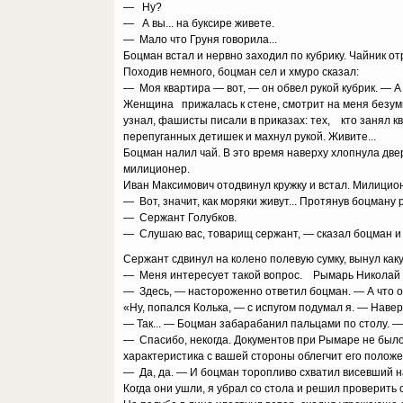
— Ну?
— А вы... на буксире живете.
— Мало что Груня говорила...
Боцман встал и нервно заходил по кубрику. Чайник о
Походив немного, боцман сел и хмуро сказал:
— Моя квартира — вот, — он обвел рукой кубрик. — А 
Женщина прижалась к стене, смотрит на меня безумн
узнал, фашисты писали в приказах: тех, кто занял к
перепуганных детишек и махнул рукой. Живите...
Боцман налил чай. В это время наверху хлопнула две
милиционер.
Иван Максимович отодвинул кружку и встал. Милицион
— Вот, значит, как моряки живут... Протянув боцману 
— Сержант Голубков.
— Слушаю вас, товарищ сержант, — сказал боцман и 
Сержант сдвинул на колено полевую сумку, вынул каку
— Меня интересует такой вопрос. Рымарь Николай 
— Здесь, — настороженно ответил боцман. — А что 
«Ну, попался Колька, — с испугом подумал я. — Наве
— Так... — Боцман забарабанил пальцами по столу. 
— Спасибо, некогда. Документов при Рымаре не было
характеристика с вашей стороны облегчит его положе
— Да, да. — И боцман торопливо схватил висевший н
Когда они ушли, я убрал со стола и решил проверить 