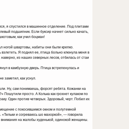
лся, я спустился в машинное отделение. Под плитами
левый подшипник. Если буксир начнет сильно качать,
котовым, как учил боцман!
ал ногой швартовы, набиты они были крепко.
ь взлететь. Я поднял ее, птица больно клюнула меня в
а, наверно, из наших северных лесов, отбилась от стаи
лянул в камбузную дверь. Птица встрепенулась и
е заметил, как уснул.
шли. Ну, сам понимаешь, форсят ребята. Кожанки на
?» Пошутили просто. А Колька как грохнет кулаком по
аку. Один против четверых. Здоровый, черт. Побил их
омещение с покосившимся окном и полутемной
. «Тильки и согреваюсь шо махоркой», — говорила
ал внимания на жалобы худенькой, одинокой женщины.