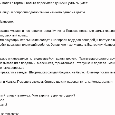
и полез в карман. Колька пересчитал деньги и ухмыльнулся:
а лицо, я попросил одолжить мне немного денег на цветы.
Ивановне.
мана, умылся и поспешил в город. Купив на Привозе несколько самых красив
ми, десятый номер.
ремя оккупации итальянские солдаты набирали воду для лошадей, и постучал 
юбки держался плачущий ребенок. Узнав, что я хочу видеть Екатерину Иванов
ю дыру и направился к видневшейся вдали церкви. Там всегда стояли стару
тказывала им в подаянии. Маленькая, горбатенькая старушка и подвела мен
енских деревьев
отражались звезды. Шторма, как ожидал боцман, не было. Но ветер посвистыва
 и Колька. Погладив свежевыбритые щеки и надевая китель, Колька заявил:
кий, спешить некуда. Мне зарплату для чего дали?
апа.
вать!
аздевшись, задул свечу.