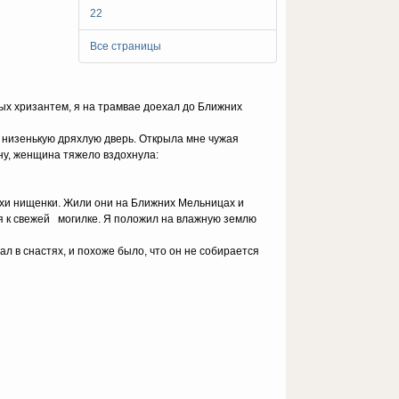
22
Все страницы
ых хризантем, я на трамвае доехал до Ближних
в низенькую дряхлую дверь. Открыла мне чужая
ну, женщина тяжело вздохнула:
хи нищенки. Жили они на Ближних Мельницах и
я к свежей могилке. Я положил на влажную землю
л в снастях, и похоже было, что он не собирается