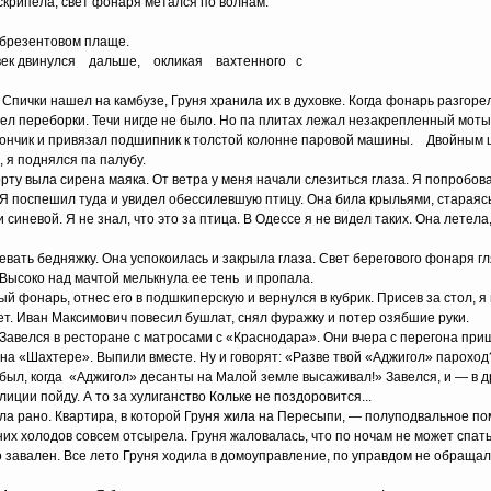
скрипела, свет фонаря метался по волнам.
в брезентовом плаще.
ловек двинулся дальше, окликая вахтенного с
Спички нашел на камбузе, Груня хранила их в духовке. Когда фонарь разгоре
ел переборки. Течи нигде не было. Но па плитах лежал незакрепленный моты
 кончик и привязал подшипник к толстой колонне паровой машины. Двойным ш
я поднялся па палубу.
рту выла сирена маяка. От ветра у меня начали слезиться глаза. Я попробов
. Я поспешил туда и увидел обессилевшую птицу. Она била крыльями, стараяс
 синевой. Я не знал, что это за птица. В Одессе я не видел таких. Она летел
ревать бедняжку. Она успокоилась и закрыла глаза. Свет берегового фонаря г
 Высоко над мачтой мелькнула ее тень и пропала.
 фонарь, отнес его в подшкиперскую и вернулся в кубрик. Присев за стол, я н
т. Иван Максимович повесил бушлат, снял фуражку и потер озябшие руки.
Завелся в ресторане с матросами с «Краснодара». Они вчера с перегона при
 на «Шахтере». Выпили вместе. Ну и говорят: «Разве твой «Аджигол» пароход
был, когда «Аджигол» десанты на Малой земле высаживал!» Завелся, и — в др
иции пойду. А то за хулиганство Кольке не поздоровится...
ла рано. Квартира, в которой Груня жила на Пересыпи, — полуподвальное п
них холодов совсем отсырела. Груня жаловалась, что по ночам не может спать
то завален. Все лето Груня ходила в домоуправление, по управдом не обращ