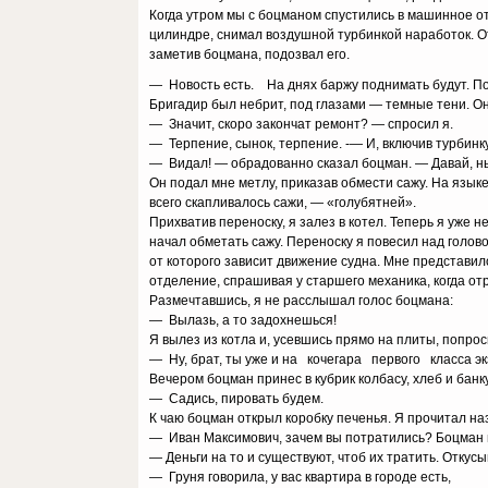
Когда утром мы с боцманом спустились в машинное отд
цилиндре, снимал воздушной турбинкой наработок. О
заметив боцмана, подозвал его.
— Новость есть. На днях баржу поднимать будут. По
Бригадир был небрит, под глазами — темные тени. Он 
— Значит, скоро закончат ремонт? — спросил я.
— Терпение, сынок, терпение. -— И, включив турбинку
— Видал! — обрадованно сказал боцман. — Давай, ны
Он подал мне метлу, приказав обмести сажу. На языке
всего скапливалось сажи, — «голубятней».
Прихватив переноску, я залез в котел. Теперь я уже н
начал обметать сажу. Переноску я повесил над голов
от которого зависит движение судна. Мне представил
отделение, спрашивая у старшего механика, когда отр
Размечтавшись, я не расслышал голос боцмана:
— Вылазь, а то задохнешься!
Я вылез из котла и, усевшись прямо на плиты, попрос
— Ну, брат, ты уже и на кочегара первого класса э
Вечером боцман принес в кубрик колбасу, хлеб и банку
— Садись, пировать будем.
К чаю боцман открыл коробку печенья. Я прочитал на
— Иван Максимович, зачем вы потратились? Боцман 
— Деньги на то и существуют, чтоб их тратить. Откусы
— Груня говорила, у вас квартира в городе есть,