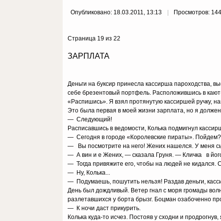
Опубликовано: 18.03.2011, 13:13
Просмотров: 14
Страница 19 из 22
ЗАРПЛАТА
Деньги на буксир принесла кассирша пароходства, в
себе брезентовый портфель. Расположившись в кают-
«Распишись». Я взял протянутую кассиршей ручку, н
Это была первая в моей жизни зарплата, но я должен
— Следующий!
Расписавшись в ведомости, Колька подмигнул кассир
— Сегодня в городе «Королевские пираты». Пойдем? 
— Вы посмотрите на него! Жених нашелся. У меня сын
— А вин и е Жених, — сказала Груня. — Кличка в його
— Тогда привяжите его, чтобы на людей не кидался.
— Ну, Колька...
— Подумаешь, пошутить нельзя! Раздав деньги, касс
День был дождливый. Ветер гнал с моря громады волн,
разлетавшихся у борта брызг. Боцман озабоченно пр
— К ночи даст прикурить.
Колька куда-то исчез. Постояв у сходни и продрогнув