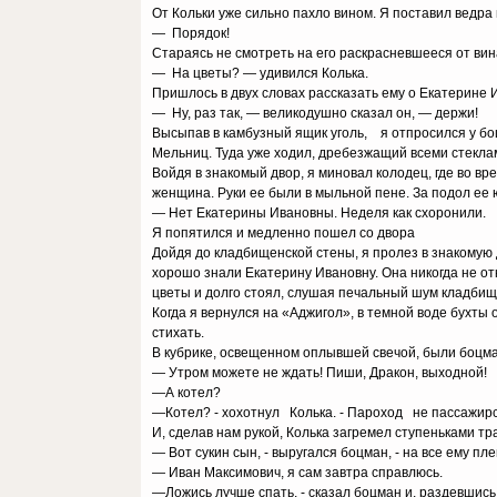
От Кольки уже сильно пахло вином. Я поставил ведра 
— Порядок!
Стараясь не смотреть на его раскрасневшееся от вин
— На цветы? — удивился Колька.
Пришлось в двух словах рассказать ему о Екатерине 
— Ну, раз так, — великодушно сказал он, — держи!
Высыпав в камбузный ящик уголь, я отпросился у боц
Мельниц. Туда уже ходил, дребезжащий всеми стекла
Войдя в знакомый двор, я миновал колодец, где во в
женщина. Руки ее были в мыльной пене. За подол ее 
— Нет Екатерины Ивановны. Неделя как схоронили.
Я попятился и медленно пошел со двора
Дойдя до кладбищенской стены, я пролез в знакому
хорошо знали Екатерину Ивановну. Она никогда не о
цветы и долго стоял, слушая печальный шум кладбищ
Когда я вернулся на «Аджигол», в темной воде бухты 
стихать.
В кубрике, освещенном оплывшей свечой, были боцман
— Утром можете не ждать! Пиши, Дракон, выходной!
—А котел?
—Котел? - хохотнул Колька. - Пароход не пассажирс
И, сделав нам рукой, Колька загремел ступеньками тр
— Вот сукин сын, - выругался боцман, - на все ему пле
— Иван Максимович, я сам завтра справлюсь.
—Ложись лучше спать, - сказал боцман и, р