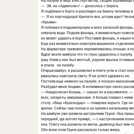
На палубе в лицо хлестнул ветер, сходня угрожающе 
— Эй, на «Аджиголе»! — донеслось с берега.
Я подбежал к борту и разглядел на берегу человека 
— Я из портнадзора! Крепите все, шторм идет! Че
«Крыма».
Я побежал в подшкиперскую и взял запасной фонарь. 
хлюпала вода. Подняв фонарь, я внимательно осмотр
он может ударить в борт! Поставив фонарь, я нашел
Еще раз внимательно осмотрев машинное отделение, 
На фарватере тревожно перемигивались огоньки, в по
Вдруг возле камбуза что-то глухо ударилось о палубу
руку. Клюв у нее был желтый, упругие крылья отливали
и упала на палубу.
Открыв камбуз, я расшевелил в плите угли и стал сог
рванулась навстречу свету. Я не успел удержать ее.
Постояв еще немного на палубе, я погасил керосиновый
Разбудил меня боцман. В иллюминаторе сипел рассве
— Накуролесил Колька, — сказал он и рассмеялся. — 
всех, сигареты американские. А Колька плавал с ними
столу: «Ваш «Краснодар» — плавучее корыто. Где он 
крепко. Сейчас чаю попью и на прием к начальнику мил
На камбузе уже гремела кастрюлями Груня. Она приш
передней, где коптил примус, — с наступлением осен
она. Плиту она разжечь не могла, дымоход был чем-
Обо всем этом Груня рассказала только вчера.