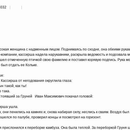
4032
ысокая женщина с надменным лицом. Поднимаясь по сходне, она обеими рука
компании, кассирша надела нарукавники, раскрыла ведомость и подозвала м
ашел отмеченную птичкой свою фамилию и поставил корявую подпись. Рука м
 был отдать ее Кольке.
ше:
Кассирша от негодования округлила глаза:
 такой, как ты!
 така.
 Стоявший за Груней Иван Максимович покачал головой:
ирша ушла.
 они пенились на камнях и, снова набирая силу, неслись к сваям. Воздух был
ошелся по палубе, проверил концы и посмотрел на горизонт.
, я прислонился к переборке камбуза. Она была теплой. За переборкой Груня