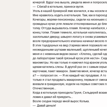
кочергой. Вдруг она вышла, увидела меня и попросила
— Сбигай в котельню, принеси вугля.
Уголь в нашей бункерной яме кончился, и мы носили ег
Мне нравилось ходить в котельную. Там, как в парохо
Кочегары, моряки-пенсионеры, сидели на низеньких
громадных кучах угля лежали отполированные до блес
топку. Оттуда вырывалось пламя. Кочегар нагибался,
конец топки. Пламя темнело, котельная наполнялась 
захлопывал дверцу, швырял лопату и снова усаживалс
возле предохранительного клапана начинал весело п
В этих тщедушных на вид стариках меня поражало не 
неожиданными шутками маленький, щупленький кочега
меня и с невинным видом сказал: «Хлопец, сделай од
до лаборатории такой грязный кусок угля нести». Си
манометры. Но как только я намочил под краном угол
щекам катились слезы. В другой раз он с самым серь
карточкам, пакет макарон. Заметив меня, кочегар вста
а? — попросил он. — Я их каждый час продуваю. А то з
только я стал продувать макаронину, первым от смеха
воевали в гражданскую, ходили на первых советских 
Отечественную...
Когда в котельную приходила Груня, Сельдерей вскаки
ломик и давал ей прикурить...
Возле сходни передо мной вырос Колька.
— Давай деньги!