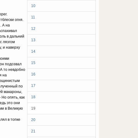
10
ерег.
11
тблески огня.
. А на
12
аспахивал
оль в дальний
13
с лязгом
, и наверху
14
воими
15
 он подозвал
 А то невдобно
16
я на
морщинистым
17
олученный по
дуй макароны,
18
 Но опять, как
едь это они
ми в Великую
19
лял в топке
20
21