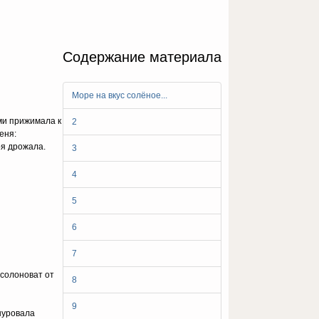
Содержание материала
Море на вкус солёное...
ми прижимала к
2
еня:
оя дрожала.
3
4
5
6
7
 солоноват от
8
9
 шуровала