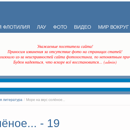
Я ФЛОТИЛИЯ
ЛАУ
ФОТО
ВИДЕО
МИР ВОКРУГ
Уважаемые посетители сайта!
Приносим извинения за отсутствие фото на страницах статей!
оизошло из-за неисправностей сайта фотохостинга, по непонятным прич
Будем надеяться, что вскоре всё восстановится... (admin)
я литература
/
Море на вкус солёное...
ёное... - 19