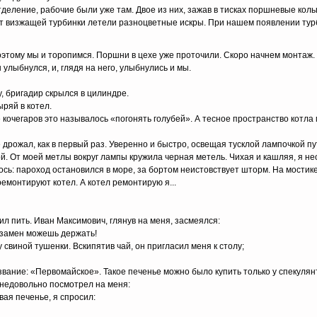
еление, рабочие были уже там. Двое из них, зажав в тисках поршневые кольц
т визжащей турбинки летели разноцветные искры. При нашем появлении турб
этому мы и торопимся. Поршни в цехе уже проточили. Скоро начнем монтаж.
улыбнулся, и, глядя на него, улыбнулись и мы.
, бригадир скрылся в цилиндре.
ряй в котел.
 кочегаров это называлось «погонять голубей». А тесное пространство котла
е дрожал, как в первый раз. Уверенно и быстро, освещая тусклой лампочкой пут
ой. От моей метлы вокруг лампы кружила черная метель. Чихая и кашляя, я н
ось: пароход остановился в море, за бортом неистовствует шторм. На мостик
емонтируют котел. А котел ремонтирую я...
ил пить. Иван Максимович, глянув на меня, засмеялся:
кзамен можешь держать!
 свиной тушенки. Вскипятив чай, он пригласил меня к столу;
звание: «Первомайское». Такое печенье можно было купить только у спекулян
недовольно посмотрел на меня:
вая печенье, я спросил: