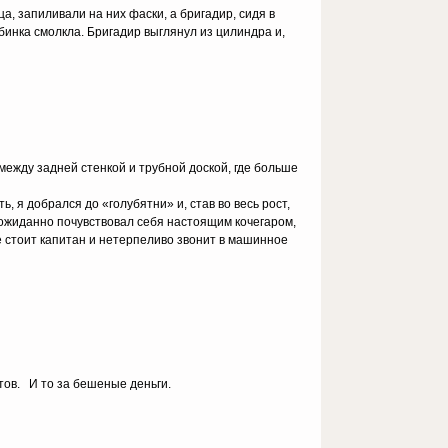
а, запиливали на них фаски, а бригадир, сидя в
инка смолкла. Бригадир выглянул из цилиндра и,
 между задней стенкой и трубной доской, где больше
ь, я добрался до «голубятни» и, став во весь рост,
еожиданно почувствовал себя настоящим кочегаром,
е стоит капитан и нетерпеливо звонит в машинное
тов. И то за бешеные деньги.