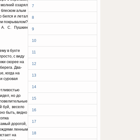
ч молний озарял
7
о блеском алым
р бился и летал
8
им покрывалом?
А. С. Пушкин
9
10
ему в бухте
11
просто, с виду
ожи скорее на
12
ерега. Два-
е, когда на
13
 и суровая
14
уетливостью
идел, но до
15
й повелительные
ый буй, весело
16
жно быть, видно
сопка
17
самый дорогой,
 дождями ленным
18
встает на