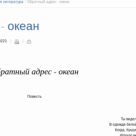
я литература
/
Обратный адрес - океан
- океан
0221
ратный адрес - океан
Повесть
Ты виде
В одежде бело
Когда, бушу
Играло м