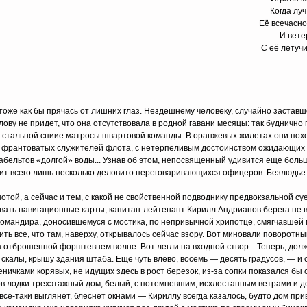
Когда лу
Её всечасн
И вете
С её летуч
тоже как бы прячась от лишних глаз. Нездешнему человеку, случайно заставш
ову не придет, что она отсутствовала в родной гавани месяцы: так буднично 
ой стальной спиие матросы швартовой команды. В оранжевых жилетах они пох
 франтоватых служителей флота, с нетерпеливым достоинством ожидающих б
абельтов «долгой» воды... Узнав об этом, непосвященный удивится еще больш
идит всего лишь несколько деловито переговаривающихся офицеров. Безлюдье
отой, а сейчас и тем, с какой не свойственной подводнику предвокзальной с
вать навигационные карты, капитан-лейтенант Кирилл Андрианов берега не в
 командира, доносившемуся с мостика, по непривычной хрипотце, смягчавше
ть все, что там, наверху, открывалось сейчас взору. Вот миновали поворотн
а отброшенной форштевнем волне. Вот легли на входной створ... Теперь, дол
калы, крышу здания штаба. Еще чуть влево, восемь — десять градусов, — и 
ничками корявых, не идущих здесь в рост березок, из-за сопки показался бы 
ов лодки трехэтажный дом, белый, с потемневшим, исхлестанным ветрами и
все-таки выглянет, блеснет окнами — Кириллу всегда казалось, будто дом при