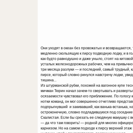
Они уходят в океан без провожатых и возвращаются, 
медленно скользящую к пирсу подводную лодку, и в гол
как будто равнодушно и даже уныло, стоят на китов
усталых железнодорожных рабочих, чем на привычно
три месяца разлуки — и последний, самый трудный, к
пирсе, который словно ринулся навстречу лодке, ув
тишина...
Из штурманской рубки, похожей на вагонное купе тесн
мичман Тюрин начал зачем-то свертывать и разверты
осязаемости чувствовал его приближение. По голосу
нотки команд, он мог совершенно отчетливо представи
подпрыгнувший и закивавший, как ванька-встанька, н
остроконечную, словно подладившуюся под соседние с
Скалистая. Если бы срезать ее слюдяную макушку с ве
— да что там говорить! — родной для многих офицер
карнизом. Но на самом подходе к пирсу верхний этаж 