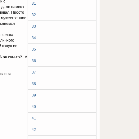
н с
31
я даже намека
ловал. Просто
32
о мужественное
есняемся
33
ме флага —
34
оличного
й канун ее
35
 он сам-то?.. А
36
37
 слегка
38
39
40
41
42