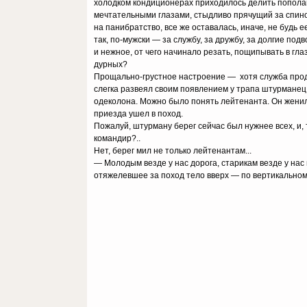
холодком кондиционерах приходилось делить пополам 
мечтательными глазами, стыдливо прячущий за спино
на панибратство, все же оставалась, иначе, не будь 
так, по-мужски — за службу, за дружбу, за долгие п
и нежное, от чего начинало резать, пощипывать в гл
дурных?
Прощально-грустное настроение — хотя служба прод
слегка развеял своим появлением у трапа штурманец
одеколона. Можно было понять лейтенанта. Он женился
приезда ушел в поход.
Пожалуй, штурману берег сейчас был нужнее всех, и, 
командир?..
Нет, берег мил не только лейтенантам...
— Молодым везде у нас дорога, старикам везде у нас 
отяжелевшее за поход тело вверх — по вертикальном