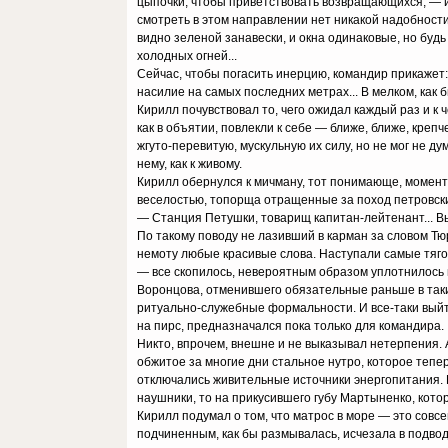
цыпочки, чтобы приветствовать возвращающихся, — и 
смотреть в этом направлении нет никакой надобности.
видно зеленой занавески, и окна одинаковые, но будь 
холодных огней...
Сейчас, чтобы погасить инерцию, командир прикажет:
насилие на самых последних метрах... В мелком, как
Кирилл почувствовал то, чего ожидал каждый раз и к ч
как в объятии, повлекли к себе — ближе, ближе, креп
жгуто-перевитую, мускульную их силу, но не мог не ду
нему, как к живому.
Кирилл обернулся к мичману, тот понимающе, момента
веселостью, топорща отращенные за поход петровски
— Станция Петушки, товарищ капитан-лейтенант... В
По такому поводу не лазивший в карман за словом Тю
немоту любые красивые слова. Наступали самые тяг
— все скопилось, невероятным образом уплотнилось 
Воронцова, отменившего обязательные раньше в таки
ритуально-служебные формальности. И все-таки выйт
на пирс, предназначался пока только для командира.
Никто, впрочем, внешне и не выказывал нетерпения. 
обжитое за многие дни стальное нутро, которое тепер
отключались живительные источники энергопитания. 
наушники, то на прикусившего губу Мартыненко, кото
Кирилл подумал о том, что матрос в море — это совсе
подчиненным, как бы размывалась, исчезала в подвод