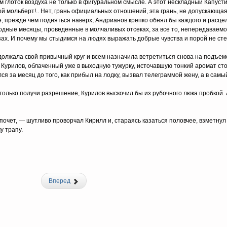
глоток воздуха не только в фигуральном смысле. А этот нескладный Капусти
й мольберт!.. Нет, грань официальных отношений, эта грань, не допускающа
ее, прежде чем подняться наверх, Андрианов крепко обнял бы каждого и расце
одводные месяцы, проведенные в молчаливых отсеках, за все то, непередаваем
азах. И почему мы стыдимся на людях выражать добрые чувства и порой не ст
олжала свой привычный круг и всем назначила ветретиться снова на подъе
 Курилов, облаченный уже в выходную тужурку, источавшую тонкий аромат ст
 за месяц до того, как прибыл на лодку, вызвал телеграммой жену, а в самы
только получи разрешение, Курилов выскочил бы из рубочного люка пробкой. А
почет, — шутливо проворчал Кирилл и, стараясь казаться половчее, взметнул
у трапу.
Вперед