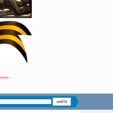
инам...