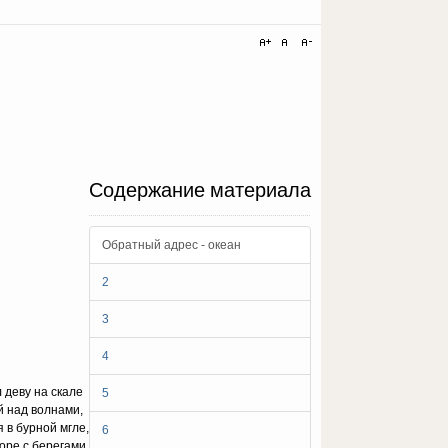
Содержание материала
Обратный адрес - океан
2
3
4
л деву на скале
5
й над волнами,
я в бурной мгле,
6
оре с берегами,