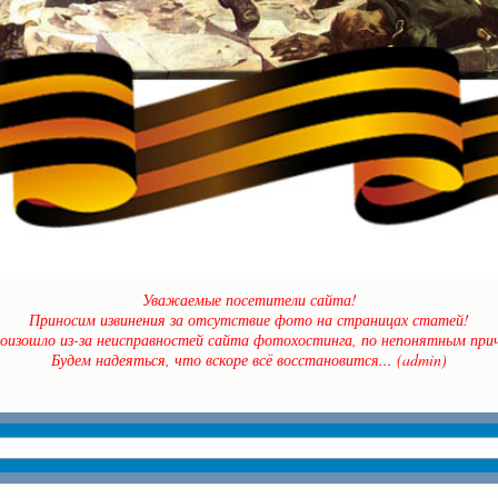
Уважаемые посетители сайта!
Приносим извинения за отсутствие фото на страницах статей!
оизошло из-за неисправностей сайта фотохостинга, по непонятным прич
Будем надеяться, что вскоре всё восстановится... (admin)