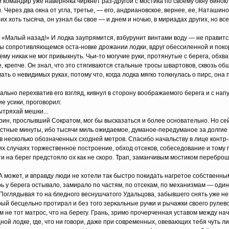
командир уже наверняка чиркнет раз-другой с мостика по своему окну бинокл
 Через два окна от угла, третье, — его, андриановское, вернее, ее, Наташин
их хоть тысяча, он узнал бы свое — и днем и ночью, в мириадах других, но все
 «Малый назад!» И лодка заупрямится, взбурунит винтами воду — не правитс
 бы сопротивляющемся оста-новке дрожании лодки, вдруг обессиленной и пок
ему никак не мог привыкнуть. Чьи-то могучие руки, протянутые с берега, обхва
че, крепче. Он знал, что это стягиваются стальные тросы швартовов, сквозь о
мать о невидимых руках, потому что, когда лодка мягко толкнулась о пирс, она 
льно перехватив его взгляд, кивнул в сторону воображаемого берега и с нап
е усики, проговорил:
ытряхай мешки...
рин, прослывший Сократом, мог бы высказаться и более основательно. Но се
остные минуты, ибо тысячи миль ожидаемое, думаное-передуманое за долгие
в несколько обозначенных сходней метров. Спасибо начальству в лице контр
х случаях торжественное построение, обход отсеков, собеседование и тому
и на берег предстояло ох как не скоро. Трап, заманчивым мостиком перебро
А может, и вправду люди не хотели так быстро покидать нагретое собственн
ь у берега остывало, замирало по частям, по отсекам, по механизмам — один
Поглядывая то на бледного веснушчатого Удальцова, забывшего снять уже н
рый бесцельно протирал и без того зеркальные ручки и рычажки своего рулево
м не тот матрос, что на берегу. Грань, зримо прочерченная уставом между на
ной лодке, где, что ни говори, даже при современных, овевающих тебя чуть л