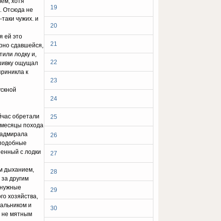
ем, хотя
19
о. Отсюда не
-таки чужих. и
20
я ей это
21
орно сдавшейся,
тили лодку и,
22
бшивку ощущал
приникла к
23
ускной
24
йчас обретали
25
 месяцы похода
-адмирала
26
 подобные
шенный с лодки
27
ым дыханием,
28
 за другим
енужные
29
го хозяйства,
чальником и
30
и не мятным