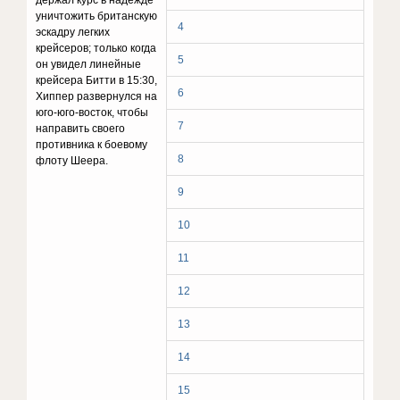
держал курс в надежде
уничтожить британскую
4
эскадру легких
крейсеров; только когда
5
он увидел линейные
крейсера Битти в 15:30,
6
Хиппер развернулся на
юго-юго-восток, чтобы
7
направить своего
противника к боевому
8
флоту Шеера.
9
10
11
12
13
14
15