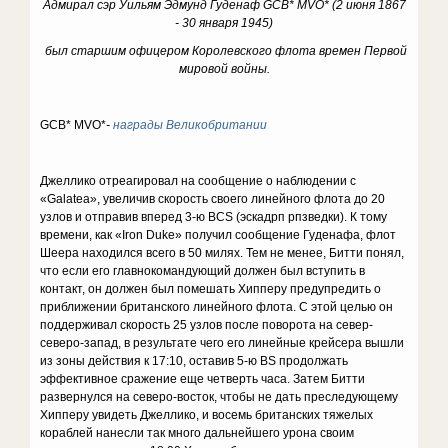
Адмирал сэр Уильям Эдмунд Гуденаф GCB* MVO* (2 июня 1867
- 30 января 1945)
был старшим офицером Королевского флота времен Первой
мировой войны.
GCB* MVO*
-
награды Великобритании
Джеллико отреагировал на сообщение о наблюдении с
«Galatea», увеличив скорость своего линейного флота до 20
узлов и отправив вперед 3-ю BCS (эскадрп рпзведки). К тому
времени, как «Iron Duke» получил сообщение Гуденафа, флот
Шеера находился всего в 50 милях. Тем не менее, Битти понял,
что если его главнокомандующий должен был вступить в
контакт, он должен был помешать Хипперу предупредить о
приближении британского линейного флота. С этой целью он
поддерживал скорость 25 узлов после поворота на север-
северо-запад, в результате чего его линейные крейсера вышли
из зоны действия к 17:10, оставив 5-ю BS продолжать
эффективное сражение еще четверть часа. Затем Битти
развернулся на северо-восток, чтобы не дать преследующему
Хипперу увидеть Джеллико, и восемь британских тяжелых
кораблей нанесли так много дальнейшего урона своим