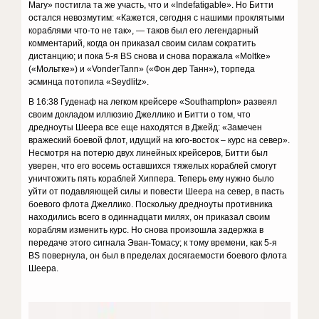
Mary» постигла та же участь, что и «Indefatigable». Но Битти
остался невозмутим: «Кажется, сегодня с нашими проклятыми
кораблями что-то не так», — таков был его легендарный
комментарий, когда он приказал своим силам сократить
дистанцию; и пока 5-я BS снова и снова поражала «Moltke»
(«Мольтке») и «VonderTann» («Фон дер Танн»), торпеда
эсминца потопила «Seydlitz».
В 16:38 Гуденаф на легком крейсере «Southampton» развеял
своим докладом иллюзию Джеллико и Битти о том, что
дредноуты Шеера все еще находятся в Джейд: «Замечен
вражеский боевой флот, идущий на юго-восток – курс на север».
Несмотря на потерю двух линейных крейсеров, Битти был
уверен, что его восемь оставшихся тяжелых кораблей смогут
уничтожить пять кораблей Хиппера. Теперь ему нужно было
уйти от подавляющей силы и повести Шеера на север, в пасть
боевого флота Джеллико. Поскольку дредноуты противника
находились всего в одиннадцати милях, он приказал своим
кораблям изменить курс. Но снова произошла задержка в
передаче этого сигнала Эван-Томасу; к тому времени, как 5-я
BS повернула, он был в пределах досягаемости боевого флота
Шеера.