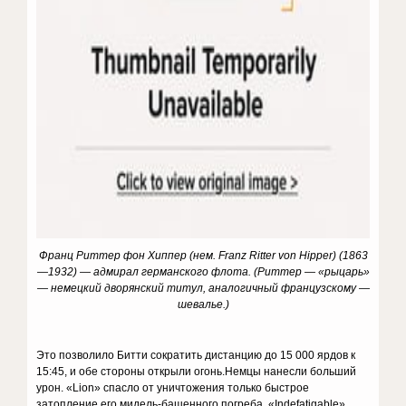
Франц Риттер фон Хиппер (нем. Franz Ritter von Hipper) (1863
—1932) — адмирал германского флота. (Риттер — «рыцарь»
— немецкий дворянский титул, аналогичный французскому —
шевалье.)
Это позволило Битти сократить дистанцию ​​до 15 000 ярдов к
15:45, и обе стороны открыли огонь.Немцы нанесли больший
урон. «Lion» спасло от уничтожения только быстрое
затопление его мидель-башенного погреба. «Indefatigable»