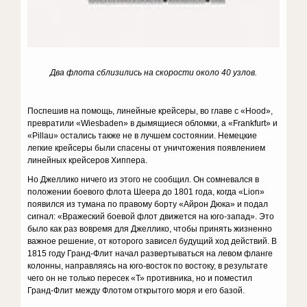
Два флота сблизились на скорости около 40 узлов.
Поспешив на помощь, линейные крейсеры, во главе с «Hood»,
превратили «Wiesbaden» в дымящиеся обломки, а «Frankfurt» и
«Pillau» остались также не в лучшем состоянии. Немецкие
легкие крейсеры были спасены от уничтожения появлением
линейных крейсеров Хиппера.
Но Джеллико ничего из этого не сообщил. Он сомневался в
положении боевого флота Шеера до 1801 года, когда «Lion»
появился из тумана по правому борту «Айрон Дюка» и подал
сигнал: «Вражеский боевой флот движется на юго-запад». Это
было как раз вовремя для Джеллико, чтобы принять жизненно
важное решение, от которого зависел будущий ход действий. В
1815 году Гранд-Флит начал развертываться на левом фланге
колонны, направляясь на юго-восток по востоку, в результате
чего он не только пересек «Т» противника, но и поместил
Гранд-Флит между Флотом открытого моря и его базой.