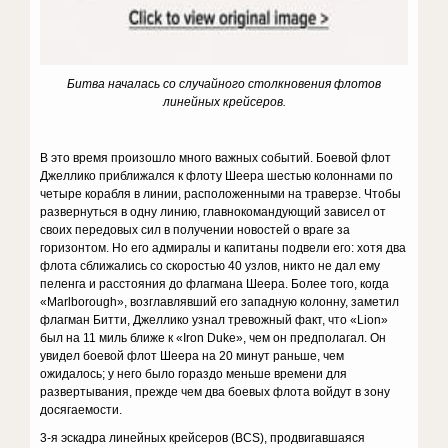
Битва началась со случайного столкновения флотов
линейных крейсеров.
В это время произошло много важных событий. Боевой флот
Джеллико приближался к флоту Шеера шестью колоннами по
четыре корабля в линии, расположенными на траверзе. Чтобы
развернуться в одну линию, главнокомандующий зависел от
своих передовых сил в получении новостей о враге за
горизонтом. Но его адмиралы и капитаны подвели его: хотя два
флота сближались со скоростью 40 узлов, никто не дал ему
пеленга и расстояния до флагмана Шеера. Более того, когда
«Marlborough», возглавлявший его западную колонну, заметил
флагман Битти, Джеллико узнал тревожный факт, что «Lion»
был на 11 миль ближе к «Iron Duke», чем он предполагал. Он
увидел боевой флот Шеера на 20 минут раньше, чем
ожидалось; у него было гораздо меньше времени для
развертывания, прежде чем два боевых флота войдут в зону
досягаемости.
3-я эскадра линейных крейсеров (BCS), продвигавшаяся