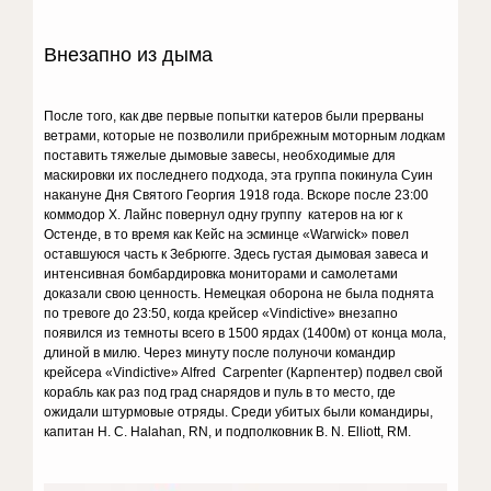
Внезапно из дыма
После того, как две первые попытки катеров были прерваны
ветрами, которые не позволили прибрежным моторным лодкам
поставить тяжелые дымовые завесы, необходимые для
маскировки их последнего подхода, эта группа покинула Суин
накануне Дня Святого Георгия 1918 года. Вскоре после 23:00
коммодор Х. Лайнс повернул одну группу катеров на юг к
Остенде, в то время как Кейс на эсминце «Warwick» повел
оставшуюся часть к Зебрюгге. Здесь густая дымовая завеса и
интенсивная бомбардировка мониторами и самолетами
доказали свою ценность. Немецкая оборона не была поднята
по тревоге до 23:50, когда крейсер «Vindictive» внезапно
появился из темноты всего в 1500 ярдах (1400м) от конца мола,
длиной в милю. Через минуту после полуночи командир
крейсера «Vindictive» Alfred Carpenter (Карпентер) подвел свой
корабль как раз под град снарядов и пуль в то место, где
ожидали штурмовые отряды. Среди убитых были командиры,
капитан H. C. Halahan, RN, и подполковник B. N. Elliott, RM.