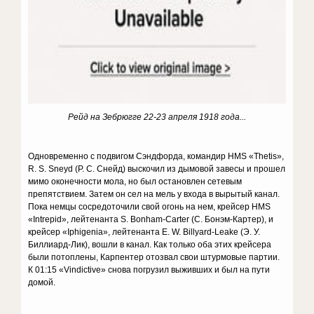
Рейд на Зебрюгге 22-23 апреля 1918 года...
Одновременно с подвигом Сэндфорда, командир HMS «Thetis»,
R. S. Sneyd (Р. С. Снейд) выскочил из дымовой завесы и прошел
мимо оконечности мола, но был остановлен сетевым
препятствием. Затем он сел на мель у входа в вырытый канал.
Пока немцы сосредоточили свой огонь на нем, крейсер HMS
«Intrepid», лейтенанта S. Bonham-Carter (С. Бонэм-Картер), и
крейсер «Iphigenia», лейтенанта E. W. Billyard-Leake (Э. У.
Биллиард-Лик), вошли в канал. Как только оба этих крейсера
были потоплены, Карпентер отозвал свои штурмовые партии.
К 01:15 «Vindictive» снова погрузил выживших и был на пути
домой.