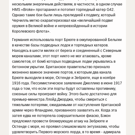
нескольким энергичным действиям, в частности, в одном случае
HMS «Broke» протаранил и потопил торпедный катер G42.
Однако такие бои были лишь прелюдией к подвигу, который
Черчилль метко охарактеризовал как «величайший подвиг
оружия в Великой войне и непревзойденный в истории
Королевского флота».
Германия использовала порт Брюгге в оккупированной Бельгии
в качестве базы подводных лодок и торпедных катеров.
Находясь в шести милях от берега и соединенный с Северным
морем каналами, этот порт никто не мог атаковать, кроме
самолетов, от бомб которых подводные лодки укрывались в
бетонном укрытии. Британское правительство признало
жизненно важное значение портов, к которым два канала
Брюгге выходили в море, Остенде и Зебрюгге, еще в ноябре
1916 года. Пессимистическое заявление Джеллико в июне 1917
года о том, что если эти порты будут оставлены противнику,
союзные силы проиграют войну. Этого было достаточно для
премьер-министра Ллойд Джорджа, чтобы смириться с
тяжелыми потерями, ожидаемыми от наступления британской
армии через Фландрию, призванного захватить их. Когда эта
затея едва не потерпела сокрушительное фиаско, Бэкон
предложил провести блокирующую атаку на Зебрюгге и
Остенде с моря, но проявил слишком мало энтузиазма, чтобы
удовлетворить Первого морского лорда, в то время - адмирала