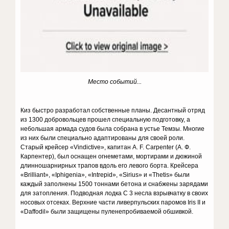
Место событий...
Киз быстро разработал собственные планы. Десантный отряд
из 1300 добровольцев прошел специальную подготовку, а
небольшая армада судов была собрана в устье Темзы. Многие
из них были специально адаптированы для своей роли.
Старый крейсер «Vindictive», капитан A. F. Carpenter (А. Ф.
Карпентер), был оснащен огнеметами, мортирами и дюжиной
длинношарнирных трапов вдоль его левого борта. Крейсера
«Brilliant», «Iphigenia», «Intrepid», «Sirius» и «Thetis» были
каждый заполнены 1500 тоннами бетона и снабжены зарядами
для затопления. Подводная лодка C 3 несла взрывчатку в своих
носовых отсеках. Верхние части ливерпульских паромов Iris II и
«Daffodil» были защищены пуленепробиваемой обшивкой.