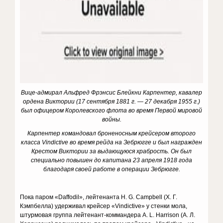
Вице-адмирал Альфред Фрэнсис Блейкни Карпентер, кавалер
ордена Виктории (17 сентября 1881 г. — 27 декабря 1955 г.)
был офицером Королевского флота во время Первой мировой
войны.
Карпентер командовал броненосным крейсером второго
класса Vindictive во время рейда на Зебрюгге и был награжден
Крестом Виктории за выдающуюся храбрость. Он был
специально повышен до капитана 23 апреля 1918 года
благодаря своей работе в операции Зебрюгге.
Пока паром «Daffodil», лейтенанта H. G. Campbell (Х. Г.
Кэмпбелла) удерживал крейсер «Vindictive» у стенки мола,
штурмовая группа лейтенант-коммандера A. L. Harrison (А. Л.