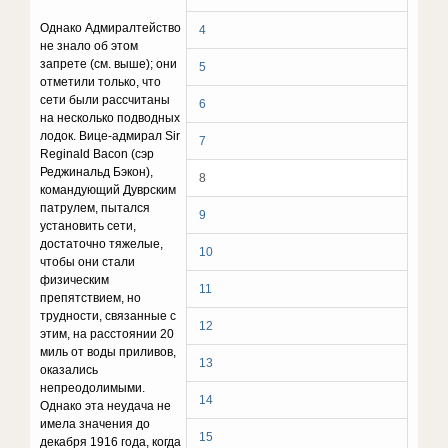
Однако Адмиралтейство
4
не знало об этом
запрете (см. выше); они
5
отметили только, что
сети были рассчитаны
6
на несколько подводных
лодок. Вице-адмирал Sir
7
Reginald Bacon (сэр
Реджинальд Бэкон),
8
командующий Дуврским
патрулем, пытался
9
установить сети,
достаточно тяжелые,
10
чтобы они стали
физическим
11
препятствием, но
трудности, связанные с
12
этим, на расстоянии 20
миль от воды приливов,
13
оказались
непреодолимыми.
14
Однако эта неудача не
имела значения до
15
декабря 1916 года, когда