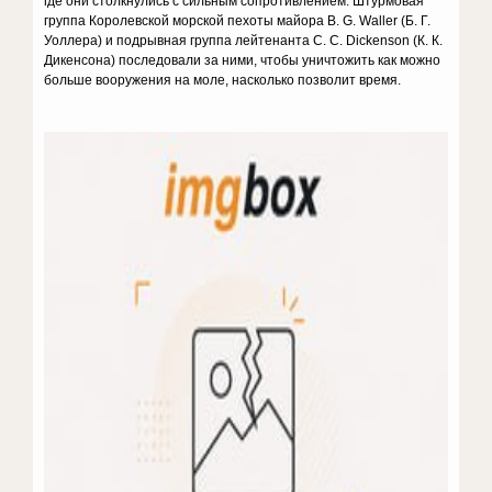
где они столкнулись с сильным сопротивлением. Штурмовая
группа Королевской морской пехоты майора B. G. Waller (Б. Г.
Уоллера) и подрывная группа лейтенанта C. C. Dickenson (К. К.
Дикенсона) последовали за ними, чтобы уничтожить как можно
больше вооружения на моле, насколько позволит время.