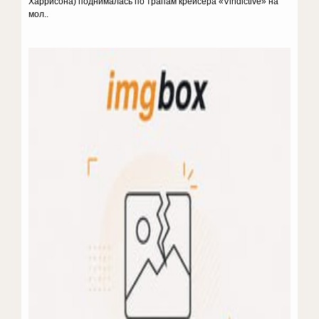
Харрисона) поднималась по трапам крейсера «Vindictive» на
мол..