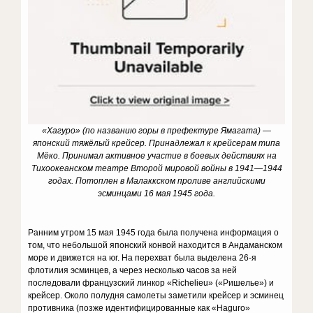
«Хагуро» (по названию горы в префектуре Ямагата) —
японский тяжёлый крейсер. Принадлежал к крейсерам типа
Мёко. Принимал активное участие в боевых действиях на
Тихоокеанском театре Второй мировой войны в 1941—1944
годах. Потоплен в Малаккском проливе английскими
эсминцами 16 мая 1945 года.
Ранним утром 15 мая 1945 года была получена информация о
том, что небольшой японский конвой находится в Андаманском
море и движется на юг. На перехват была выделена 26-я
флотилия эсминцев, а через несколько часов за ней
последовали французский линкор «Richelieu» («Ришелье») и
крейсер. Около полудня самолеты заметили крейсер и эсминец
противника (позже идентифицированные как «Haguro»