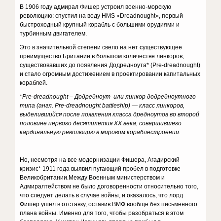
В 1906 году адмирал Фишер устроил военно-морскую
революцию: спустил на воду HMS «Dreadnought», первый
быстроходный крупный корабль с большими орудиями и
турбинным двигателем.
Это в значительной степени свело на нет существующее
преимущество Британии в большом количестве линкоров,
существовавших до появления Додредноута* (Pre-dreadnought)
и стало огромным достижением в проектировании капитальных
кораблей.
*
Pre-dreadnought – Додредноут или линкор додредноутного
типа (англ. Pre-dreadnought battleship) — класс линкоров,
выделившийся после появления класса дредноутов во второй
половине первого десятилетия XX века, совершившего
кардинальную революцию в мировом кораблестроении.
Но, несмотря на все модернизации Фишера, Агадирский
кризис* 1911 года выявил пугающий пробел в подготовке
Великобритании.Между Военным министерством и
Адмиралтейством не было договоренности относительно того,
что следует делать в случае войны, и оказалось, что лорд
Фишер ушел в отставку, оставив ВМФ вообще без письменного
плана войны. Именно для того, чтобы разобраться в этом