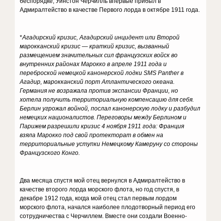
беспорядке, Уинстон Черчилль впервые прибыл в
Адмиралтейство в качестве Первого лорда в октябре 1911 года.
*
Агадирский кризис, Агадирский инцидент или Второй
марокканский кризис — краткий кризис, вызванный
размещением значительных сил французских войск во
внутренних районах Марокко в апреле 1911 года и
переброской немецкой канонерской лодки SMS Panther в
Агадир, марокканский порт Атлантического океана.
Германия не возражала против экспансии Франции, но
хотела получить территориальную компенсацию для себя.
Берлин угрожал войной, послал канонерскую лодку и разбудил
немецких националистов.
Переговоры между Берлином и
Парижем разрешили кризис 4 ноября 1911 года: Франция
взяла Марокко под свой протекторат в обмен на
территориальные уступки Немецкому Камеруну со стороны
Французского Конго.
Два месяца спустя мой отец вернулся в Адмиралтейство в
качестве второго лорда морского флота, но год спустя, в
декабре 1912 года, когда мой отец стал первым лордом
морского флота, начался наиболее плодотворный период его
сотрудничества с Черчиллем. Вместе они создали Военно-