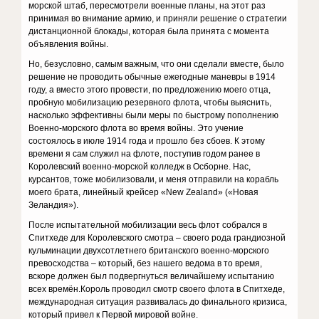
морской штаб, пересмотрели военные планы, на этот раз
принимая во внимание армию, и приняли решение о стратегии
дистанционной блокады, которая была принята с момента
объявления войны.
Но, безусловно, самым важным, что они сделали вместе, было
решение не проводить обычные ежегодные маневры в 1914
году, а вместо этого провести, по предложению моего отца,
пробную мобилизацию резервного флота, чтобы выяснить,
насколько эффективны были меры по быстрому пополнению
Военно-морского флота во время войны. Это учение
состоялось в июле 1914 года и прошло без сбоев. К этому
времени я сам служил на флоте, поступив годом ранее в
Королевский военно-морской колледж в Осборне. Нас,
курсантов, тоже мобилизовали, и меня отправили на корабль
моего брата, линейный крейсер «New Zealand» («Новая
Зеландия»).
После испытательной мобилизации весь флот собрался в
Спитхеде для Королевского смотра – своего рода грандиозной
кульминации двухсотлетнего британского военно-морского
превосходства – который, без нашего ведома в то время,
вскоре должен был подвергнуться величайшему испытанию
всех времён.Король проводил смотр своего флота в Спитхеде,
международная ситуация развивалась до финального кризиса,
который привел к Первой мировой войне.