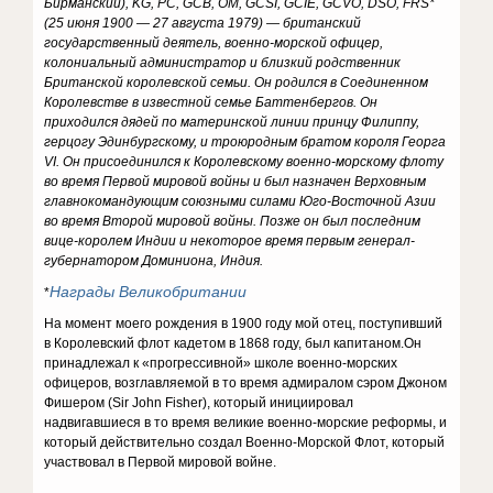
Бирманский), KG, PC, GCB
, OM
, GCSI
, GCIE
, GCVO
, DSO
, FRS
*
(25 июня 1900 — 27 августа 1979) — британский
государственный деятель, военно-морской офицер,
колониальный администратор и близкий родственник
Британской королевской семьи.
Он родился в Соединенном
Королевстве в известной семье Баттенбергов.
Он
приходился дядей по материнской линии принцу Филиппу,
герцогу Эдинбургскому, и троюродным братом короля Георга
VI.
Он присоединился к Королевскому военно-морскому флоту
во время Первой мировой войны и был назначен Верховным
главнокомандующим союзными силами Юго-Восточной Азии
во время Второй мировой войны.
Позже он был последним
вице-королем Индии и некоторое время первым генерал-
губернатором Доминиона, Индия.
Награды Великобритании
*
На момент моего рождения в 1900 году мой отец, поступивший
в Королевский флот кадетом в 1868 году, был капитаном.Он
принадлежал к «прогрессивной» школе военно-морских
офицеров, возглавляемой в то время адмиралом сэром Джоном
Фишером (Sir John Fisher), который инициировал
надвигавшиеся в то время великие военно-морские реформы, и
который действительно создал Военно-Морской Флот, который
участвовал в Первой мировой войне.