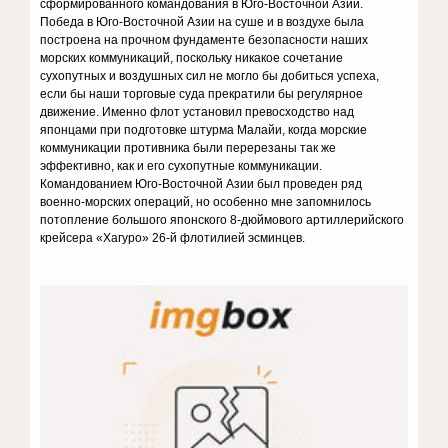
сформированного командования в Юго-Восточной Азии.
Победа в Юго-Восточной Азии на суше и в воздухе была
построена на прочном фундаменте безопасности наших
морских коммуникаций, поскольку никакое сочетание
сухопутных и воздушных сил не могло бы добиться успеха,
если бы наши торговые суда прекратили бы регулярное
движение. Именно флот установил превосходство над
японцами при подготовке штурма Малайи, когда морские
коммуникации противника были перерезаны так же
эффективно, как и его сухопутные коммуникации.
Командованием Юго-Восточной Азии был проведен ряд
военно-морских операций, но особенно мне запомнилось
потопление большого японского 8-дюймового артиллерийского
крейсера «Хагуро» 26-й флотилией эсминцев.