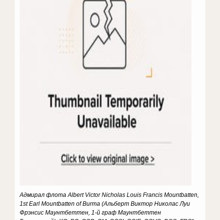
Адмирал флота Albert Victor Nicholas Louis Francis Mountbatten,
1st Earl Mountbatten of Burma (Альберт Виктор Николас Луи
Фрэнсис Маунтбеттен, 1-й граф Маунтбеттен