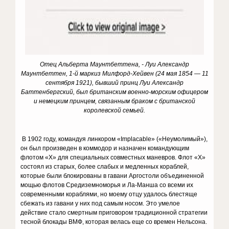
Отец
Альберта Маунтбеттена, - Луи Александр
Маунтбеттен, 1-й маркиз Милфорд-Хейвен (24 мая 1854 — 11
сентября 1921), бывший принц Луи Александр
Баттенбергский, был британским военно-морским офицером
и немецким принцем, связанным браком с британской
королевской семьей.
В 1902 году, командуя линкором «Implacable» («Неумолимый»),
он был произведен в коммодор и назначен командующим
флотом «Х» для специальных совместных маневров. Флот «Х»
состоял из старых, более слабых и медленных кораблей,
которые были блокированы в гавани Аргостоли объединенной
мощью флотов Средиземноморья и Ла-Манша со всеми их
современными кораблями, но моему отцу удалось блестяще
сбежать из гавани у них под самым носом. Это умелое
действие стало смертным приговором традиционной стратегии
тесной блокады ВМФ, которая велась еще со времен Нельсона.