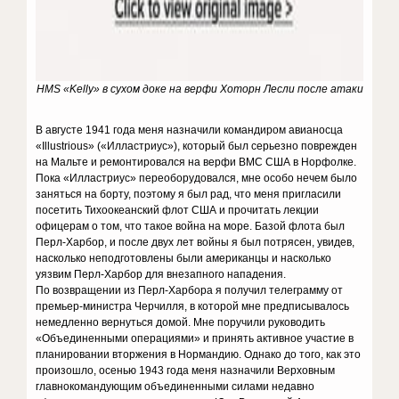
HMS «Kelly» в сухом доке на верфи Хоторн Лесли после атаки
В августе 1941 года меня назначили командиром авианосца
«Illustrious» («Илластриус»), который был серьезно поврежден
на Мальте и ремонтировался на верфи ВМС США в Норфолке.
Пока «Илластриус» переоборудовался, мне особо нечем было
заняться на борту, поэтому я был рад, что меня пригласили
посетить Тихоокеанский флот США и прочитать лекции
офицерам о том, что такое война на море. Базой флота был
Перл-Харбор, и после двух лет войны я был потрясен, увидев,
насколько неподготовлены были американцы и насколько
уязвим Перл-Харбор для внезапного нападения.
По возвращении из Перл-Харбора я получил телеграмму от
премьер-министра Черчилля, в которой мне предписывалось
немедленно вернуться домой. Мне поручили руководить
«Объединенными операциями» и принять активное участие в
планировании вторжения в Нормандию. Однако до того, как это
произошло, осенью 1943 года меня назначили Верховным
главнокомандующим объединенными силами недавно