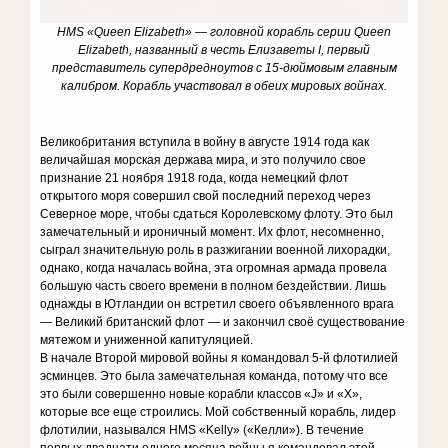
HMS «Queen Elizabeth» — головной корабль серии Queen
Elizabeth, названный в честь Елизаветы I, первый
представитель супердредноутов с 15-дюймовым главным
калибром. Корабль участвовал в обеих мировых войнах.
Великобритания вступила в войну в августе 1914 года как
величайшая морская держава мира, и это получило свое
признание 21 ноября 1918 года, когда немецкий флот
открытого моря совершил свой последний переход через
Северное море, чтобы сдаться Королевскому флоту. Это был
замечательный и ироничный момент. Их флот, несомненно,
сыграл значительную роль в разжигании военной лихорадки,
однако, когда началась война, эта огромная армада провела
большую часть своего времени в полном бездействии. Лишь
однажды в Ютландии он встретил своего объявленного врага
— Великий британский флот — и закончил своё существование
мятежом и униженной капитуляцией.
В начале Второй мировой войны я командовал 5-й флотилией
эсминцев. Это была замечательная команда, потому что все
это были совершенно новые корабли классов «J» и «X»,
которые все еще строились. Мой собственный корабль, лидер
флотилии, назывался HMS «Kelly» («Келли»). В течение