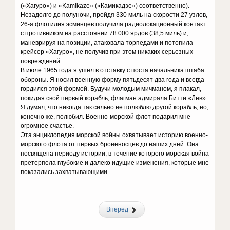
(«Хагуро») и «Kamikaze» («Камикадзе») соответственно).
Незадолго до полуночи, пройдя 330 миль на скорости 27 узлов,
26-я флотилия эсминцев получила радиолокационный контакт
с противником на расстоянии 78 000 ярдов (38,5 миль) и,
маневрируя на позиции, атаковала торпедами и потопила
крейсер «Хагуро», не получив при этом никаких серьезных
повреждений.
В июле 1965 года я ушел в отставку с поста начальника штаба
обороны. Я носил военную форму пятьдесят два года и всегда
гордился этой формой. Будучи молодым мичманом, я плакал,
покидая свой первый корабль, флагман адмирала Битти «Лев».
Я думал, что никогда так сильно не полюблю другой корабль, но,
конечно же, полюбил. Военно-морской флот подарил мне
огромное счастье.
Эта энциклопедия морской войны охватывает историю военно-
морского флота от первых броненосцев до наших дней. Она
посвящена периоду истории, в течение которого морская война
претерпела глубокие и далеко идущие изменения, которые мне
показались захватывающими.
Вперед