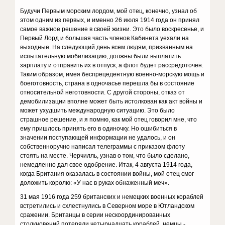
Будучи Первым морским лордом, мой отец, конечно, узнал об
этом одним из первых, и именно 26 июля 1914 года он принял
самое важное решение в своей жизни. Это было воскресенье, и
Первый Лорд и большая часть членов Кабинета уехали на
выходные. На следующий день всем людям, призванным на
испытательную мобилизацию, должны были выплатить
зарплату и отправить их в отпуск, а флот будет рассредоточен.
Таким образом, имея беспрецедентную военно-морскую мощь и
боеготовность, страна в одночасье перешла бы в состояние
относительной неготовности. С другой стороны, отказ от
демобилизации вполне может быть истолкован как акт войны и
может ухудшить международную ситуацию. Это было
страшное решение, и я помню, как мой отец говорил мне, что
ему пришлось принять его в одиночку. Но ошибиться в
значении поступающей информации не удалось, и он
собственноручно написал телеграммы с приказом флоту
стоять на месте. Черчилль, узнав о том, что было сделано,
немедленно дал свое одобрение. Итак, 4 августа 1914 года,
когда Британия оказалась в состоянии войны, мой отец смог
доложить королю: «У нас в руках обнаженный меч».
31 мая 1916 года 259 британских и немецких военных кораблей
встретились и схлестнулись в Северном море в Ютландском
сражении. Британцы в серии нескоординированных
столкновений потеряли четырнадцать кораблей, немцы -