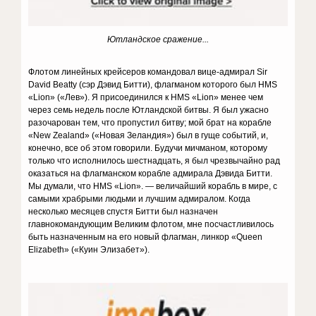
Ютландское сражение...
Флотом линейных крейсеров командовал вице-адмирал Sir
David Beatty (сэр Дэвид Битти), флагманом которого был HMS
«Lion» («Лев»). Я присоединился к HMS «Lion» менее чем
через семь недель после Ютландской битвы. Я был ужасно
разочарован тем, что пропустил битву; мой брат на корабле
«New Zealand» («Новая Зеландия») был в гуще событий, и,
конечно, все об этом говорили. Будучи мичманом, которому
только что исполнилось шестнадцать, я был чрезвычайно рад
оказаться на флагманском корабле адмирала Дэвида Битти.
Мы думали, что HMS «Lion». — величайший корабль в мире, с
самыми храбрыми людьми и лучшим адмиралом. Когда
несколько месяцев спустя Битти был назначен
главнокомандующим Великим флотом, мне посчастливилось
быть назначенным на его новый флагман, линкор «Queen
Elizabeth» («Куин Элизабет»).