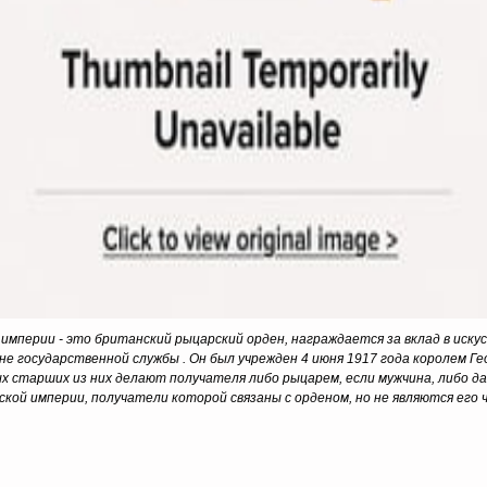
мперии - это британский рыцарский орден, награждается за вклад в иску
е государственной службы . Он был учрежден 4 июня 1917 года королем Гео
мых старших из них делают получателя либо рыцарем, если мужчина, либо
кой империи, получатели которой связаны с орденом, но не являются его 