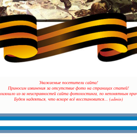
Уважаемые посетители сайта!
Приносим извинения за отсутствие фото на страницах статей!
оизошло из-за неисправностей сайта фотохостинга, по непонятным прич
Будем надеяться, что вскоре всё восстановится... (admin)