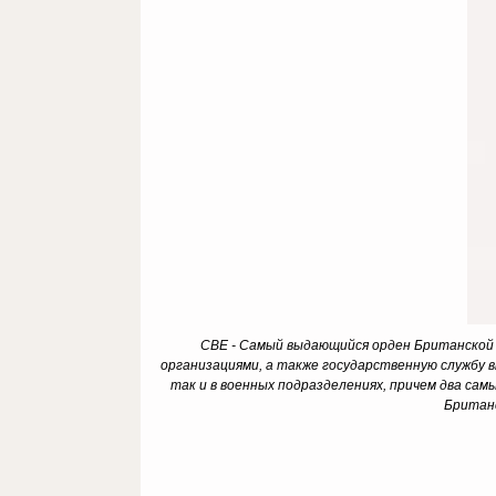
CBE - Самый выдающийся орден Британской и
организациями, а также государственную службу вн
так и в военных подразделениях, причем два са
Британс