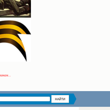
инам...