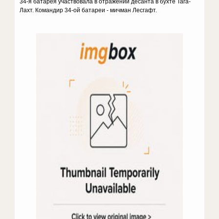
34-я батарея участвовала в отражении десанта в бухте Тага-
Лахт. Командир 34-ой батареи - мичман Лесгафт.