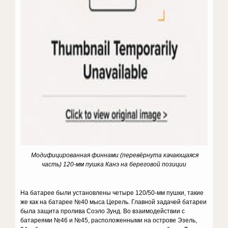
Модифицированная финнами (перевёрнута качающаяся
часть) 120-мм пушка Канэ на береговой позиции
На батарее были установлены четыре 120/50-мм пушки, такие
же как на батарее №40 мыса Церель. Главной задачей батареи
была защита пролива Соэло Зунд. Во взаимодействии с
батареями №46 и №45, расположенными на острове Эзель,