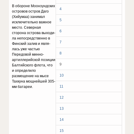
В обороне Моонзундских
4
островов остров Даго
(Хийумаа) занимал
5
исключительно важ­ное
место. Северная
6
сторона острова выходи­
ла непосредственно в
7
Финский залив и явля­
лась уже частью
8
Передовой минно-
артиллерийской позиции
9
Балтийского флота, что
и оп­ределило
10
размещение на мысе
Тахкуна мощ­нейшей 305-
11
мм батареи.
12
13
14
15