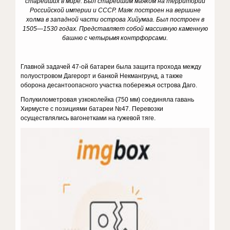
старейших в мире. Был старейшим маяком на территории
Российской империи и СССР. Маяк построен на вершине
холма в западной части острова Хийумаа. Был построен в
1505—1530 годах. Представляет собой массивную каменную
башню с четырьмя контрфорсами.
Главной задачей 47-ой батареи была защита прохода между
полуостровом Дагерорт и банкой Некмангрунд, а также
оборона десантоопасного участка побережья острова Даго.
Полукилометровая узкоколейка (750 мм) сое­диняла гавань
Хирмусте с позициями батареи №47. Перевозки
осуществлялись вагонетками на гужевой тяге.