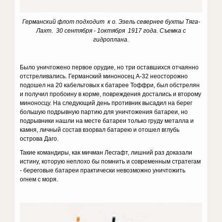
Германский флот подходит к о. Эзель севернее бухты Тяга-
Лахт. 30 сентября - 1октября 1917 года. Съемка с
гидроплана.
Было уничтожено первое орудие, но три оставшихся отчаянно
отстреливались. Германский миноносец А-32 неосторожно
подошел на 20 кабельтовых к ба­тарее Тоффри, был обстрелян
и получил пробоину в корме, повреждения достались и второму
минонос­цу. На следующий день противник высадил на берег
большую подрывную партию для уничтожения бата­реи, но
подрывники нашли на месте батареи только груду металла и
камня, личный состав взорвал бата­рею и отошел вглубь
острова Даго.
Такие командиры, как мичман Лесгафт, лишний раз доказали
истину, которую неплохо бы помнить и современным стратегам
- береговые батареи прак­тически невозможно уничтожить
огнем с моря.