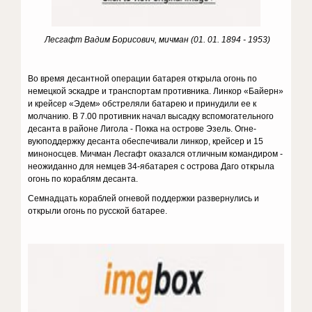
Лесгафт Вадим Борисович, мичман (01. 01. 1894 - 1953)
Во время десантной операции батарея открыла огонь по
немецкой эскад­ре и транспортам противника. Линкор «Байерн»
и крейсер «Эдем» обстреляли батарею и принудили ее к
молчанию. В 7.00 противник начал высадку вспомогательного
десанта в районе Лигола - Покка на острове Эзель. Огне­
вуюподдержку десанта обеспечивали линкор, крейсер и 15
миноносцев. Мич­ман Лесгафт оказался отличным командиром -
неожиданно для немцев 34-ябатарея с острова Даго открыла
огонь по кораблям десанта.
Семнадцать кораблей огневой поддержки развернулись и
открыли огонь по русской батарее.