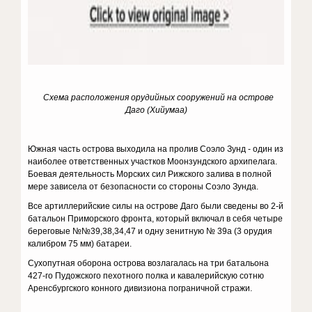
Схема расположения орудийных сооружений на острове
Даго (Хийумаа)
Южная часть острова выходила на пролив Соэло Зунд - один из
наиболее ответственных участков Моонзундского архипелага.
Боевая де­ятельность Морских сил Рижского залива в пол­ной
мере зависела от безопасности со стороны Соэло Зунда.
Все артиллерийские силы на острове Даго были сведены во 2-й
батальон Приморского фрон­та, который включал в себя четыре
береговые №№39,38,34,47 и одну зенитную № 39а (3 орудия
калибром 75 мм) батареи.
Сухопутная оборона острова возлагалась на три батальона
427-го Пудожс­кого пехотного полка и кавалерийскую сотню
Аренсбургского конного диви­зиона пограничной стражи.