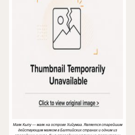
Маяк Кыпу — маяк на острове Хийумаа. Является старейшим
действующим маяком в Балтийских странах и одним из