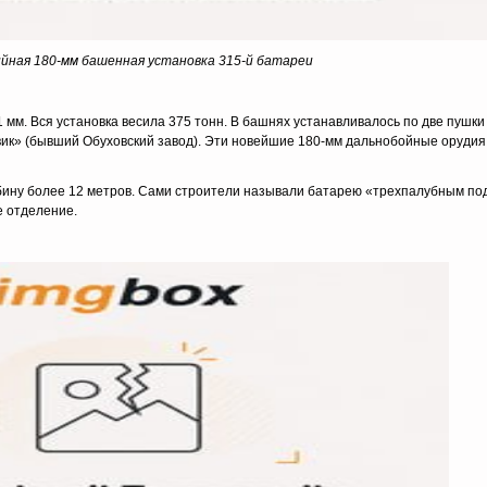
йная 180-мм башенная установка 315-й батареи
мм. Вся установка весила 375 тонн. В башнях устанавливалось по две пушки 
вик» (бывший Обуховский завод). Эти новейшие 180-мм дальнобойные орудия
убину более 12 метров. Сами строители называли батарею «трехпалубным п
е отделение.