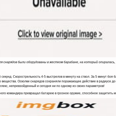
ля снарядов были оборудованы в жестком барабане, на который опиралась,
 секунд. Скорострельность 4-5 выстрелов в минуту на ствол. За 5 минут боя 
го вещества. Осколки снарядов сохра­няли поражающее действие в радиусе до
екс, непревзойденный и сегодня ни по одному из своих параметров!
тного командира прев­ращал батарею в грозное оружие, способное защитить 