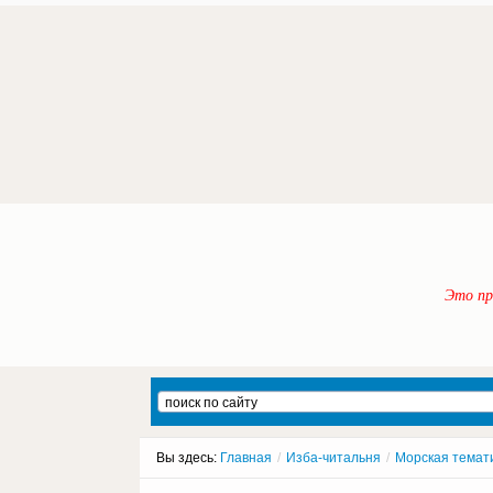
Это пр
Вы здесь:
Главная
/
Изба-читальня
/
Морская темат