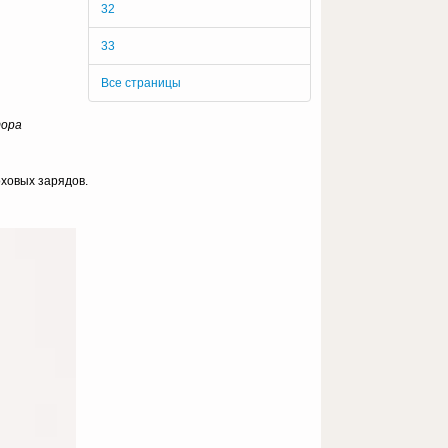
32
33
Все страницы
тора
оховых зарядов.