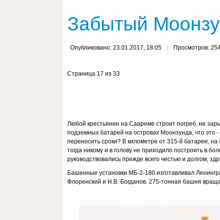
Забытый Моонзун
Опубликовано: 23.01.2017, 18:05
Просмотров: 25
Страница 17 из 33
Любой крестьянин на Саареме строит погреб, не зары
подземных батарей на островах Моонзунда, что это -
переносить сроки? В километ­ре от 315-й батареи, на
тогда никому и в голову не приходило пост­роить в
руководствовались прежде всего честью и дол­гом, з
Башенные установки МБ-2-180 изготавливал Ленингра
Флоре­нский и Н.В. Богданов. 275-тонная башня вращ