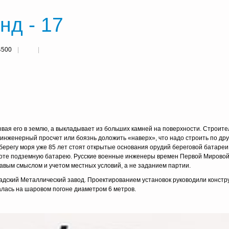
д - 17
4500
вая его в землю, а выкладывает из больших камней на поверхности. Строите
 инженерный просчет или боязнь до­ложить «наверх», что надо строить по дру
 берегу моря уже 85 лет стоят открытые основания ору­дий береговой батареи
 болоте подземную батарею. Русские военные инженеры времен Первой Мирово
дравым смыслом и учетом местных условий, а не заданием партии.
дский Металличес­кий завод. Проектированием установок руководили констру
алась на шаровом погоне диа­метром 6 метров.