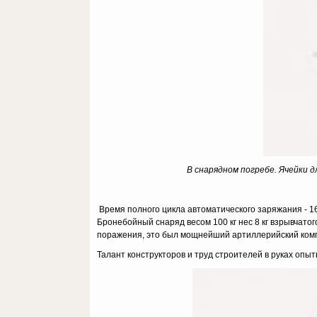
В снарядном погребе. Ячейки д
Время полного цикла автоматичес­кого заряжания - 16
Бронебойный снаряд весом 100 кг нес 8 кг взрывчато
поражения, это был мощнейший артиллерийский компл
Талант конструкторов и труд строителей в руках опы