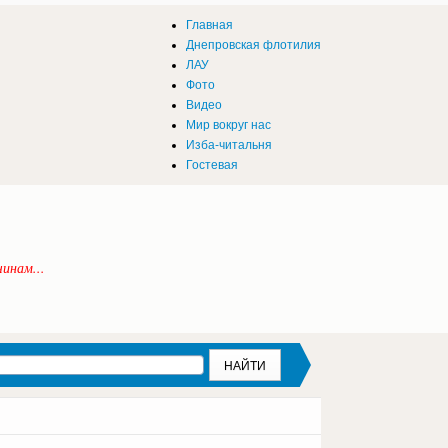
Главная
Днепровская флотилия
ЛАУ
Фото
Видео
Мир вокруг нас
Изба-читальня
Гостевая
инам...