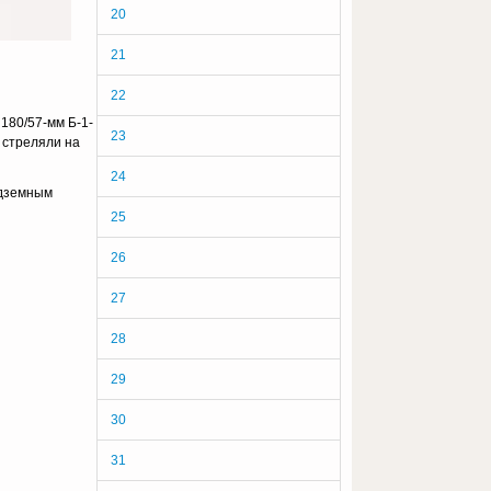
20
21
22
180/57-мм Б-1-
23
 стреляли на
24
одземным
25
26
27
28
29
30
31