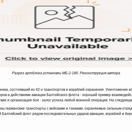
Разрез артблока установки МБ-2-180. Реконструкция автора
вника, состоявший из 42-х транспортов и кораблей охранения. Уничтожение
еров и действиями авиации Балтийского флота - хороший пример вза­имодейст
твие и организация боя - залог успе­ха любой военной операции. На следу
ны германские транспорты с войсками и танками, охраняемые сильным отряд
й Балтийский флот рядом последовательных ударов авиации, ко­раблей и бер