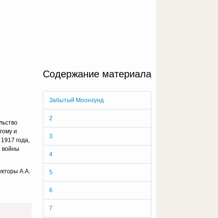
Содержание материала
Забытый Моонзунд
2
льство
гому и
3
 1917 года,
й войны
4
кторы А.А.
5
6
7