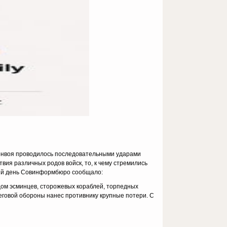
 конвоя проводилось последовательными ударами
вия различных родов войск, то, к чему стремились
ющий день Совинформбюро сообщало:
ом эсминцев, сторожевых кораблей, торпедных
еговой обороны нанес противнику крупные потери. С