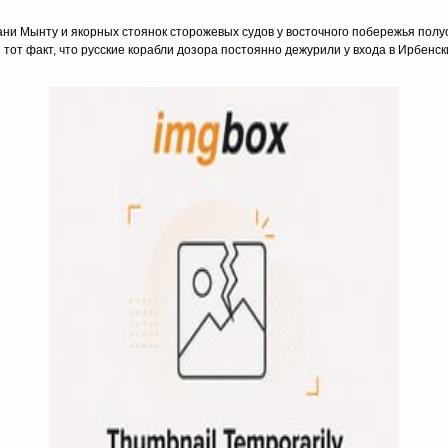
ани Мынту и якорных сто­янок сторожевых судов у восточного побережья пол
от факт, что русские корабли дозора постоянно дежурили у входа в Ирбенск