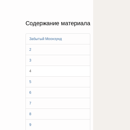
Содержание материала
Забытый Моонзунд
2
3
4
5
6
7
8
9