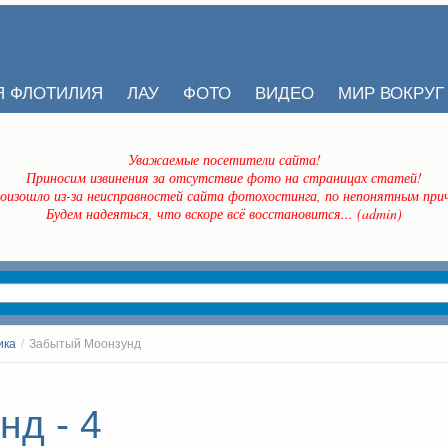
Я ФЛОТИЛИЯ
ЛАУ
ФОТО
ВИДЕО
МИР ВОКРУГ
Уважаемые посетители сайта!
Приносим извинения за отсутствие фото на страницах статей!
оизошло из-за неисправностей сайта фотохостинга, по непонятным прич
Будем надеяться, что вскоре всё восстановится... (admin)
ика
/
Забытый Моонзунд
д - 4