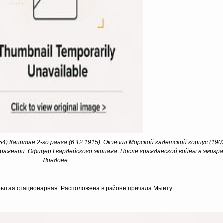
4) Капитан 2-го ранга (6.12.1915). Окончил Морской кадетский корпус (1903
сражении. Офицер Гвардейского экипажа. После гражданской войны в эмигра
Лондоне.
рытая стационар­ная. Расположена в районе причала Мынту.