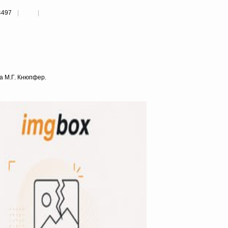
4497
га М.Г. Кнюпфер.